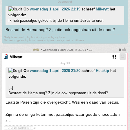
Depressief
Op
woensdag 1 april 2026 21:19
schreef
Mikeytt
het
volgende:
Ik heb paaseitjes gekocht bij de Hema om Jezus te eren.
Bestaat de Hema nog? Zijn die ook opgestaan uit de dood?
Solly is retrench, hy hoort dit gister by sy baas
Vanaand gaan hy hom dronk suip en dan sy breins uitblaas
• woensdag 1 april 2026 @ 21:21 • 19
Mikeytt
Any/All
Op
woensdag 1 april 2026 21:20
schreef
Hetekip
het
volgende:
[..]
Bestaat de Hema nog? Zijn die ook opgestaan uit de dood?
Laatste Pasen zijn die overgekocht. Wss een daad van Jezus.
Zijn nu de enige keten met paaseitjes waar goede chocolade in
zit.
🇨🇳🇻🇳🇱🇦🇨🇺🇰🇵☭