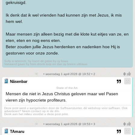
gekruisigd.
Ik denk dat ik wel vrienden had kunnen zijn met Jezus, ik mis
hem wel.
Maar mensen zijn alleen bezig met die klote kut eitjes van ze, en
eten, eten en nog eens eten.
Beter zouden jullie Jezus herdenken en nadenken hoe Hij is
gestorven voor onze zonde.
Solly is retrench, hy hoort dit gister by sy baas
Vanaand gaan hy hom dronk suip en dan sy breins uitblaas
• woensdag 1 april 2026 @ 19:52 • 2
Näsenbar
State of the Art.
Mensen die niet in Jezus Christus geloven maar wel Pasen
vieren zijn hypocriete profiteurs.
Deze post werd u aangeboden door de Saffraanstunter, dé webshop voor saffraan. Ook
adverteren? Neem contact op in de dm.
Denk aan het milieu voordat u deze post print.
• woensdag 1 april 2026 @ 19:53 • 3
TAmaru