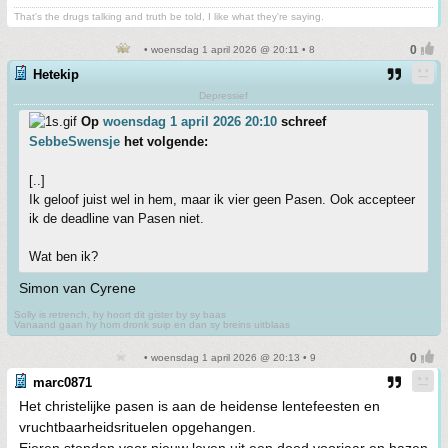
That's the drugs talking and truth be told, I like what they're saying.
• woensdag 1 april 2026 @ 20:11 • 8
Hetekip
Depressief
Op
woensdag 1 april 2026 20:10
schreef
SebbeSwensje
het volgende:
[..]
Ik geloof juist wel in hem, maar ik vier geen Pasen. Ook accepteer
ik de deadline van Pasen niet.
Wat ben ik?
Simon van Cyrene
Solly is retrench, hy hoort dit gister by sy baas
Vanaand gaan hy hom dronk suip en dan sy breins uitblaas
• woensdag 1 april 2026 @ 20:13 • 9
marc0871
Het christelijke pasen is aan de heidense lentefeesten en
vruchtbaarheidsrituelen opgehangen.