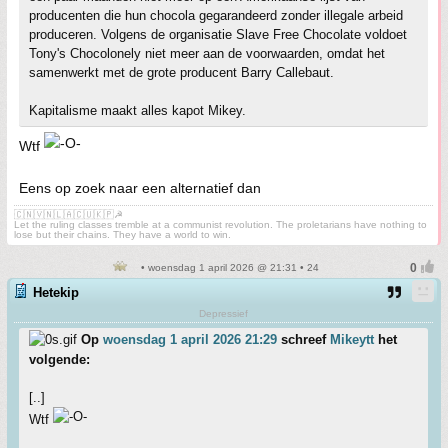
producenten die hun chocola gegarandeerd zonder illegale arbeid
produceren. Volgens de organisatie Slave Free Chocolate voldoet
Tony's Chocolonely niet meer aan de voorwaarden, omdat het
samenwerkt met de grote producent Barry Callebaut.
Kapitalisme maakt alles kapot Mikey.
Wtf
Eens op zoek naar een alternatief dan
🇨🇳🇻🇳🇱🇦🇨🇺🇰🇵☭
Let the ruling classes tremble at a communist revolution. The proletarians have nothing to
lose but their chains. They have a world to win.
• woensdag 1 april 2026 @ 21:31 • 24
Hetekip
Depressief
Op
woensdag 1 april 2026 21:29
schreef
Mikeytt
het
volgende:
[..]
Wtf