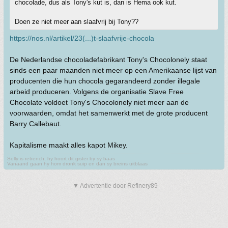
chocolade, dus als Tony's kut is, dan is Hema ook kut.
Doen ze niet meer aan slaafvrij bij Tony??
https://nos.nl/artikel/23(...)t-slaafvrije-chocola
De Nederlandse chocoladefabrikant Tony's Chocolonely staat
sinds een paar maanden niet meer op een Amerikaanse lijst van
producenten die hun chocola gegarandeerd zonder illegale
arbeid produceren. Volgens de organisatie Slave Free
Chocolate voldoet Tony's Chocolonely niet meer aan de
voorwaarden, omdat het samenwerkt met de grote producent
Barry Callebaut.
Kapitalisme maakt alles kapot Mikey.
Solly is retrench, hy hoort dit gister by sy baas
Vanaand gaan hy hom dronk suip en dan sy breins uitblaas
▼ Advertentie door Refinery89