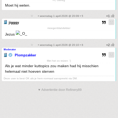
FC Utereg
Moet hij weten.
• woensdag 1 april 2026 @ 20:09 • 5
jigggy
moegenblatvlekker
Jezus
• woensdag 1 april 2026 @ 20:10 • 6
Moderator
Plompzakker
Met het ov reizen :')
Als je wat minder kuttopics zou maken had hij misschien
helemaal niet hoeven sterven
Deze user is best OK als je hem normaal aanspreekt via DM.
▼ Advertentie door Refinery89