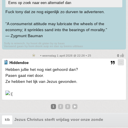
Eens op zoek naar een alternatief dan
Fuck tony dat ze nog eigenlijk zo durven te adverteren.
“A consumerist attitude may lubricate the wheels of the
economy; it sprinkles sand into the bearings of morality.”
— Zygmunt Bauman
Solly is retrench, hy hoort dit gister by sy baas
Vanaand gaan hy hom dronk suip en dan sy breins uitblaas
• woensdag 1 april 2026 @ 22:26 • 25
Hiddendoe
Hebben jullie het nog niet gehoord dan?
Pasen gaat niet door.
Ze hebben het lijk van Jezus gevonden.
1
2
3
Jezus Christus sterft vrijdag voor onze zonde
klb