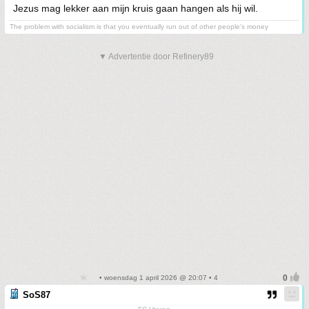
Jezus mag lekker aan mijn kruis gaan hangen als hij wil.
The problem with socialism is that you eventually run out of other people's money
▼ Advertentie door Refinery89
• woensdag 1 april 2026 @ 20:07 • 4
SoS87