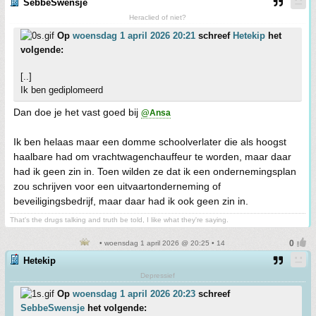
SebbeSwensje
Heraclied of niet?
Op
woensdag 1 april 2026 20:21
schreef
Hetekip
het
volgende:
[..]
Ik ben gediplomeerd
Dan doe je het vast goed bij
@Ansa
Ik ben helaas maar een domme schoolverlater die als hoogst
haalbare had om vrachtwagenchauffeur te worden, maar daar
had ik geen zin in. Toen wilden ze dat ik een ondernemingsplan
zou schrijven voor een uitvaartonderneming of
beveiligingsbedrijf, maar daar had ik ook geen zin in.
That's the drugs talking and truth be told, I like what they're saying.
• woensdag 1 april 2026 @ 20:25 • 14
Hetekip
Depressief
Op
woensdag 1 april 2026 20:23
schreef
SebbeSwensje
het volgende: