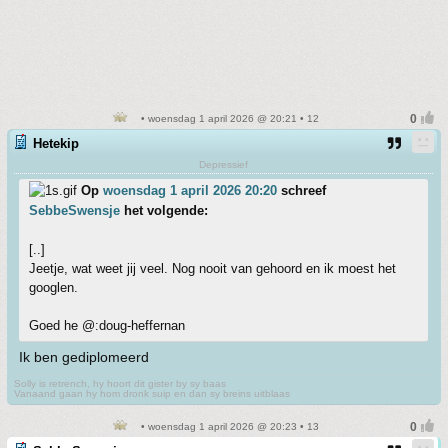
• woensdag 1 april 2026 @ 20:21 • 12
Hetekip
Depressief
Op
woensdag 1 april 2026 20:20
schreef
SebbeSwensje
het volgende:
[..]
Jeetje, wat weet jij veel. Nog nooit van gehoord en ik moest het
googlen.
Goed he @:doug-heffernan
Ik ben gediplomeerd
Solly is retrench, hy hoort dit gister by sy baas
Vanaand gaan hy hom dronk suip en dan sy breins uitblaas
• woensdag 1 april 2026 @ 20:23 • 13