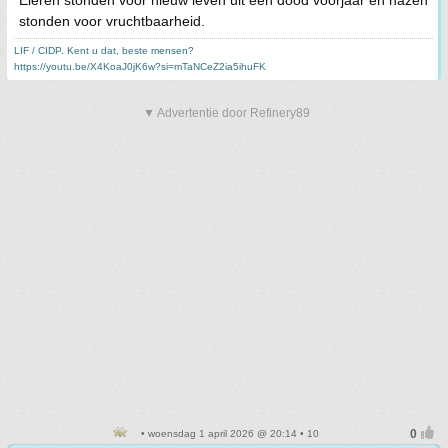
Eieren stonden voor nieuw leven uit een dood voorjaar en hazen
stonden voor vruchtbaarheid.
LIF / CIDP. Kent u dat, beste mensen?
https://youtu.be/X4KoaJ0jK6w?si=mTaNCeZ2ia5ihuFK
▼ Advertentie door Refinery89
• woensdag 1 april 2026 @ 20:14 • 10