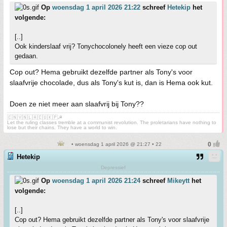
Op
woensdag 1 april 2026 21:22
schreef
Hetekip
het
volgende:
[..]
Ook kinderslaaf vrij? Tonychocolonely heeft een vieze cop out
gedaan.
Cop out? Hema gebruikt dezelfde partner als Tony's voor
slaafvrije chocolade, dus als Tony's kut is, dan is Hema ook kut.
Doen ze niet meer aan slaafvrij bij Tony??
🇨🇳🇻🇳🇱🇦🇨🇺🇰🇵☭
Let the ruling classes tremble at a communist revolution. The proletarians have nothing to
lose but their chains. They have a world to win.
• woensdag 1 april 2026 @ 21:27 • 22
Hetekip
Depressief
Op
woensdag 1 april 2026 21:24
schreef
Mikeytt
het
volgende:
[..]
Cop out? Hema gebruikt dezelfde partner als Tony's voor slaafvrije