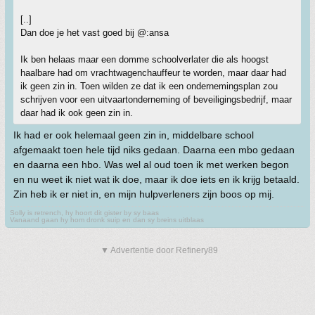
[..]
Dan doe je het vast goed bij @:ansa
Ik ben helaas maar een domme schoolverlater die als hoogst
haalbare had om vrachtwagenchauffeur te worden, maar daar had
ik geen zin in. Toen wilden ze dat ik een ondernemingsplan zou
schrijven voor een uitvaartonderneming of beveiligingsbedrijf, maar
daar had ik ook geen zin in.
Ik had er ook helemaal geen zin in, middelbare school
afgemaakt toen hele tijd niks gedaan. Daarna een mbo gedaan
en daarna een hbo. Was wel al oud toen ik met werken begon
en nu weet ik niet wat ik doe, maar ik doe iets en ik krijg betaald.
Zin heb ik er niet in, en mijn hulpverleners zijn boos op mij.
Solly is retrench, hy hoort dit gister by sy baas
Vanaand gaan hy hom dronk suip en dan sy breins uitblaas
▼ Advertentie door Refinery89