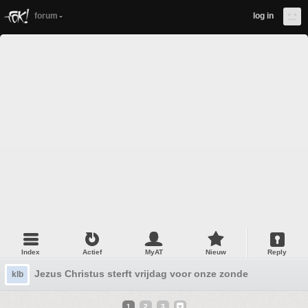
forum
log in
Index
Actief
MyAT
Nieuw
Reply
Jezus Christus sterft vrijdag voor onze zonde
klb
1
2
3