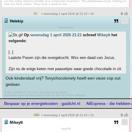
Let the ruling classes tremble at a communist revolution. The proletarians have nothing to
lose but their chains. They have a world to win.
• woensdag 1 april 2026 @ 21:22 • 20
Hetekip
Depressief
Op
woensdag 1 april 2026 21:21
schreef
Mikeytt
het
volgende:
[..]
Laatste Pasen zijn die overgekocht. Wss een daad van Jezus.
Zijn nu de enige keten met paaseitjes waar goede chocolade in zit.
Ook kinderslaaf vrij? Tonychocolonely heeft een vieze cop out
gedaan.
Solly is retrench, hy hoort dit gister by sy baas
Vanaand gaan hy hom dronk suip en dan sy breins uitblaas
Bespaar op je energiekosten - gaslicht.nl
AliExpress - die hebben
• woensdag 1 april 2026 @ 21:24 • 21
Mikeytt
Any/All