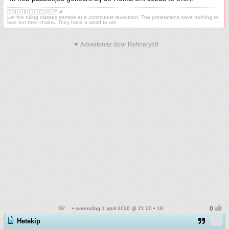
🇨🇳🇻🇳🇱🇦🇨🇺🇰🇵☭
Let the ruling classes tremble at a communist revolution. The proletarians have nothing to
lose but their chains. They have a world to win.
▼ Advertentie door Refinery89
• woensdag 1 april 2026 @ 21:20 • 18
Hetekip