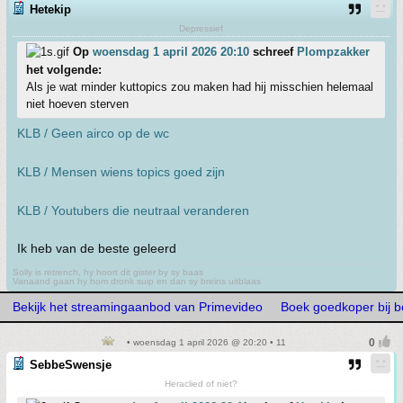
Hetekip
Depressief
Op
woensdag 1 april 2026 20:10
schreef
Plompzakker
het volgende:
Als je wat minder kuttopics zou maken had hij misschien helemaal
niet hoeven sterven
KLB / Geen airco op de wc
KLB / Mensen wiens topics goed zijn
KLB / Youtubers die neutraal veranderen
Ik heb van de beste geleerd
Solly is retrench, hy hoort dit gister by sy baas
Vanaand gaan hy hom dronk suip en dan sy breins uitblaas
Bekijk het streamingaanbod van Primevideo
Boek goedkoper bij 
• woensdag 1 april 2026 @ 20:20 • 11
SebbeSwensje
Heraclied of niet?