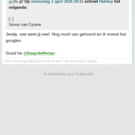
Op
woensdag 1 april 2026 20:11
schreef
Hetekip
het
volgende:
[..]
Simon van Cyrene
Jeetje, wat weet jij veel. Nog nooit van gehoord en ik moest het
googlen.
Goed he
@Doug-Heffernan
That's the drugs talking and truth be told, I like what they're saying.
▼ Advertentie door Refinery89