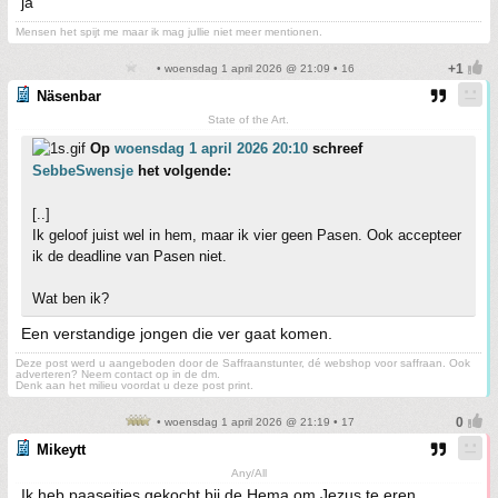
ja
Mensen het spijt me maar ik mag jullie niet meer mentionen.
• woensdag 1 april 2026 @ 21:09 • 16
Näsenbar
State of the Art.
Op
woensdag 1 april 2026 20:10
schreef
SebbeSwensje
het volgende:
[..]
Ik geloof juist wel in hem, maar ik vier geen Pasen. Ook accepteer
ik de deadline van Pasen niet.
Wat ben ik?
Een verstandige jongen die ver gaat komen.
Deze post werd u aangeboden door de Saffraanstunter, dé webshop voor saffraan. Ook
adverteren? Neem contact op in de dm.
Denk aan het milieu voordat u deze post print.
• woensdag 1 april 2026 @ 21:19 • 17
Mikeytt
Any/All
Ik heb paaseitjes gekocht bij de Hema om Jezus te eren.