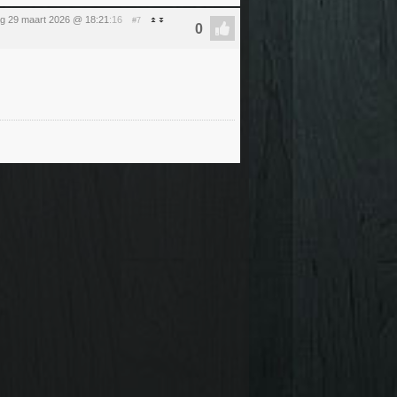
g 29 maart 2026 @ 18:21
:16
#7