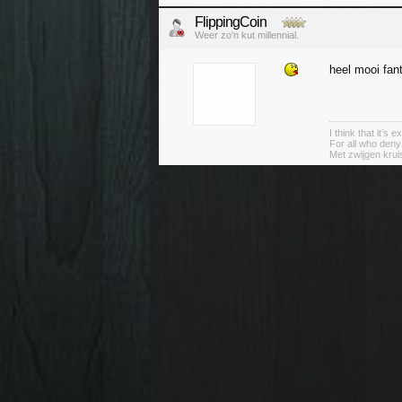
FlippingCoin
Weer zo'n kut millennial.
heel mooi fan
I think that it’s
For all who deny
Met zwijgen krui