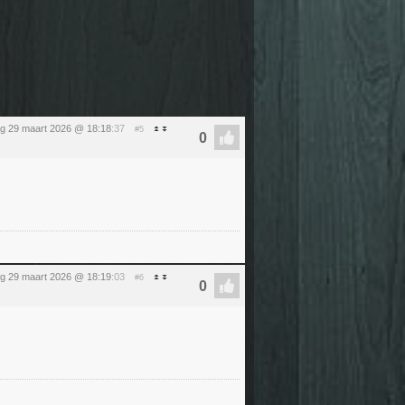
g 29 maart 2026 @ 18:18
:37
#5
g 29 maart 2026 @ 18:19
:03
#6