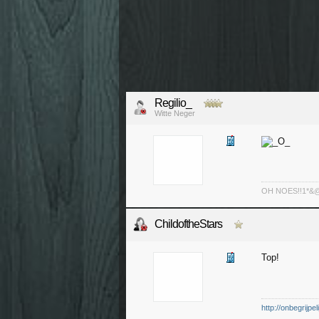
Regilio_
Witte Neger
OH NOES!!1*&@^!
ChildoftheStars
Top!
http://onbegrijp