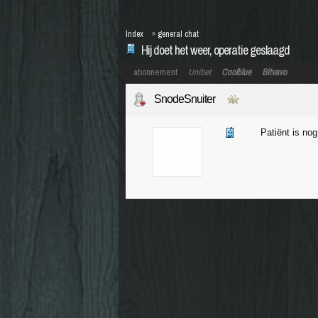
Index
»
general chat
Hij doet het weer, operatie geslaagd
abonnement
Unibet
Coolblue
Bitvavo
SnodeSnuiter
Patiënt is no