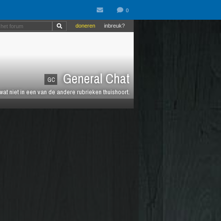
doneren
inbreuk?
General Chat
GC
 wat niet in een van de andere rubrieken thuishoort.