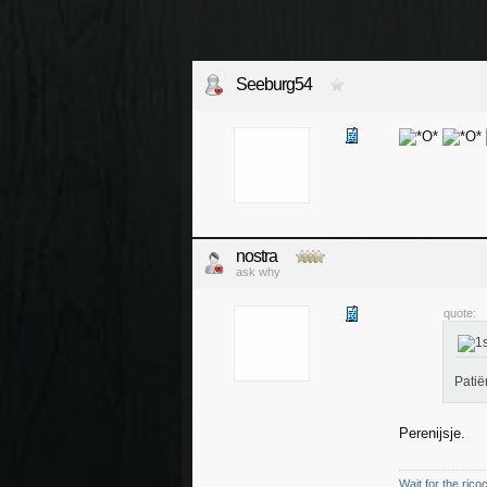
Seeburg54
nostra
ask why
quote:
Patië
Perenijsje.
Wait for the rico