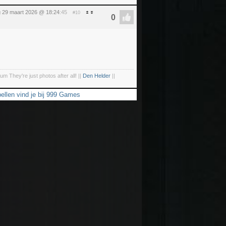
 29 maart 2026 @ 18:24
:45
#10
um They're just photos after all! ||
Den Helder
||
ellen vind je bij 999 Games