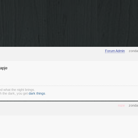
Forum Admin
zonda
tapje
d what the night brings.
 the dark, you get
dark things
.
roze
zonda