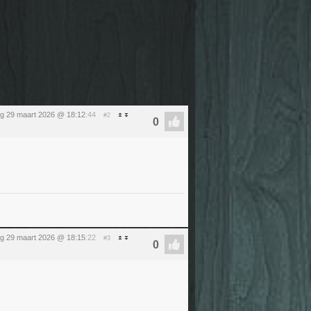
g 29 maart 2026 @ 18:12
:44
#2
g 29 maart 2026 @ 18:15
:22
#3