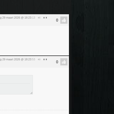
g 29 maart 2026 @ 18:23
:13
#8
g 29 maart 2026 @ 18:23
:53
#9