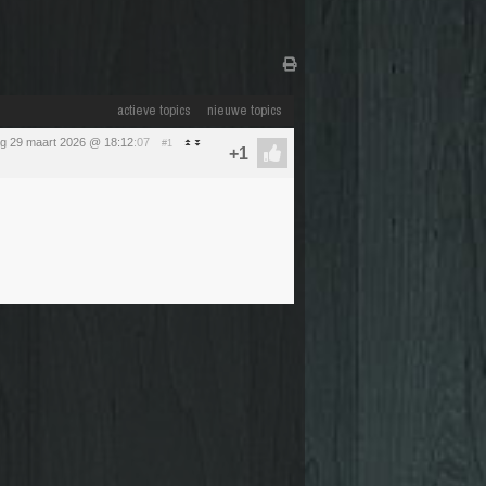
actieve topics
nieuwe topics
g 29 maart 2026 @ 18:12
:07
#1