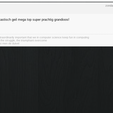
zonda
tastisch geil mega top super prachtig grandioos!
 extraordinarily important that we in computer science keep fun in computing
 the struggle, the triumphant overcome
st men de duivel