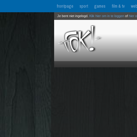
frontpage
sport
games
film & tv
web
Je bent niet ingelogd.
Klik hier om in te loggen
of
hier 