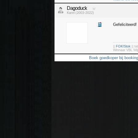
Dagoduck
Karel (2003-2022)
Gefeliciteerd!
||
FOK!Stok
|| ta
Winnaar VBL Wij
Boek goedkoper bij bookin