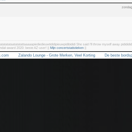
zondag
tatatatataatatatattaaaaapiediedieuwtididipieuwpidibididi She said I'll throw myself away pidididid
ndal-award 2020: beste AZ-user! ||
Mijn concertstatistieken
||
g.com
Zalando Lounge - Grote Merken, Veel Korting
De beste bordsp