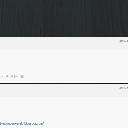
zonda
!*@!!@$*^!!!!!!!!
zonda
elijkewonderwereld.blogspot.com/