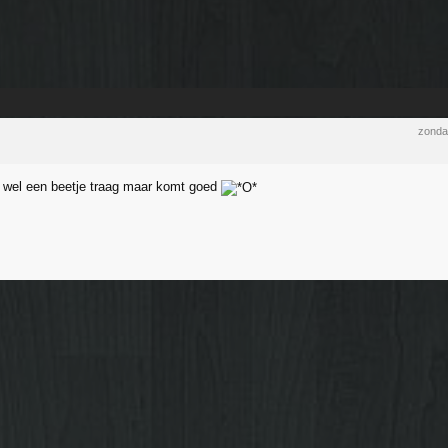
zonda
g wel een beetje traag maar komt goed