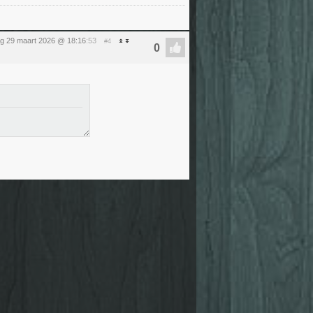
g 29 maart 2026 @ 18:16
:53
#4