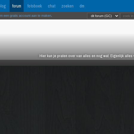
log
forum
fotoboek
chat
zoeken
dm
om een gratis account aan te maken
.
Hier kun je praten over van alles en nog wat. Eigenlijk alles