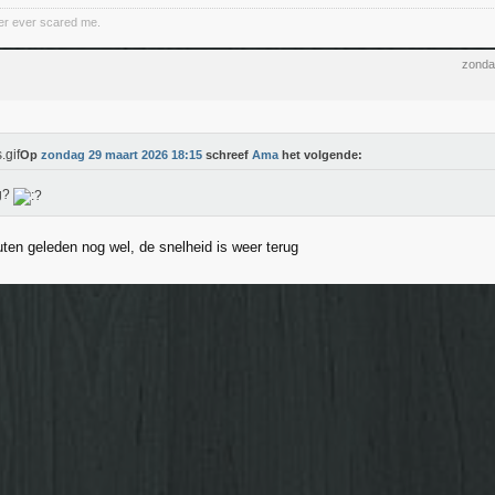
er ever scared me.
zonda
Op
zondag 29 maart 2026 18:15
schreef
Ama
het volgende:
g?
ten geleden nog wel, de snelheid is weer terug