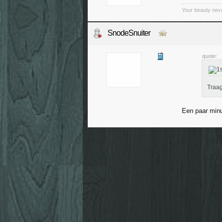
Your beauty nev
SnodeSnuiter
quote:
Traa
Een paar minu