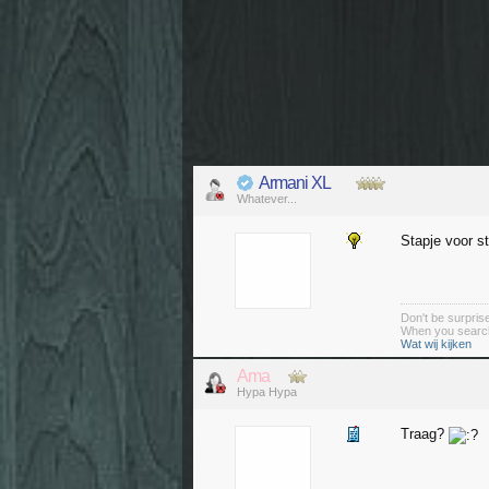
Armani XL
Whatever...
Stapje voor s
Don't be surprise
When you search
Wat wij kijken
Ama
Hypa Hypa
Traag?