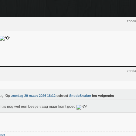
zonda
zonda
Op
zondag 29 maart 2026 18:12
schreef
SnodeSnuiter
het volgende:
nt is nog wel een beetje traag maar komt goed
chet.