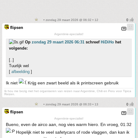
• zondag 29 maart 2026 @ 06:32 • 12
flipsen
Argentinie-specialist!
Op
zondag 29 maart 2026 06:31
schreef
HiDiHo
het
volgende:
[..]
Tuurlijk wel
[
afbeelding
]
Ik niet
Krijg een zwart beeld als ik printscreen gebruik
Ik hou me bezig met het organiseren van reizen naar Argentinie, Chili en Peru voor Tipica
Reizen.
• zondag 29 maart 2026 @ 06:33 • 13
flipsen
Argentinie-specialist!
Bueno, even de airco aan, nog vies warm hiero. En vroeg, 01:32
Hopelijk niet te veel safetycars of rode vlaggen, dan kan ik