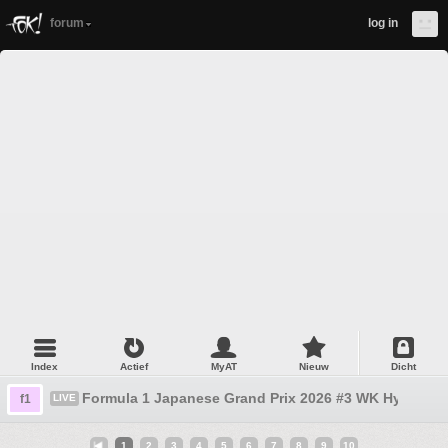
forum
log in
Index
Actief
MyAT
Nieuw
Dicht
Formula 1 Japanese Grand Prix 2026 #3 WK Hypermil
f1
LIVE
1
2
3
4
5
6
7
8
9
10