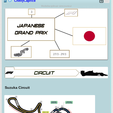
ChevyCaprice
Multidisciplinair simcoureur
Suzuka Circuit