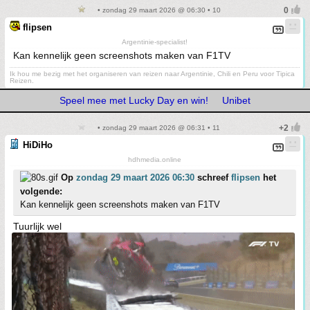
• zondag 29 maart 2026 @ 06:30 • 10
flipsen
Argentinie-specialist!
Kan kennelijk geen screenshots maken van F1TV
Ik hou me bezig met het organiseren van reizen naar Argentinie, Chili en Peru voor Tipica
Reizen.
Speel mee met Lucky Day en win!
Unibet
• zondag 29 maart 2026 @ 06:31 • 11
HiDiHo
hdhmedia.online
Op
zondag 29 maart 2026 06:30
schreef
flipsen
het
volgende:
Kan kennelijk geen screenshots maken van F1TV
Tuurlijk wel