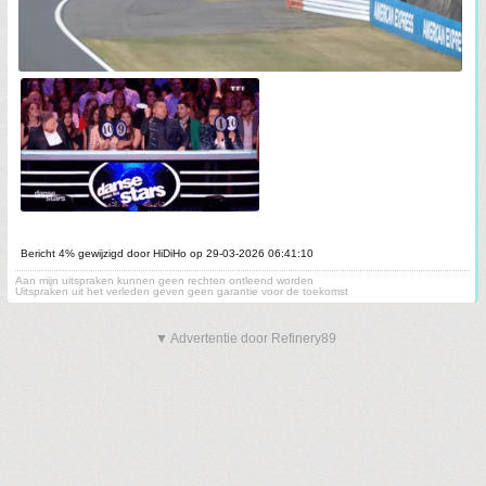
Bericht 4% gewijzigd door HiDiHo op 29-03-2026 06:41:10
Aan mijn uitspraken kunnen geen rechten ontleend worden
Uitspraken uit het verleden geven geen garantie voor de toekomst
▼ Advertentie door Refinery89