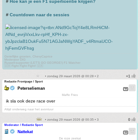
#
Hoe kan je een F1 superlicentie krijgen?
#
Countdown naar de sessies
Gerieflijke groeten, ChevyCaprice
Moderator DIG
Russell-supporter (LET'S GO GEORGE!) F1 Watcher
🇺🇦 Fight Fight Fight! 🇺🇦
• zondag 29 maart 2026 @ 00:28 • 2
Redactie Frontpage / Sport
Peterselieman
Maffe Fries
ik sla ook deze race over
Altijd onderweg naar het avontuur
• zondag 29 maart 2026 @ 00:35 • 3
Moderator / Redactie Sport
Nattekat
De roze zeekat