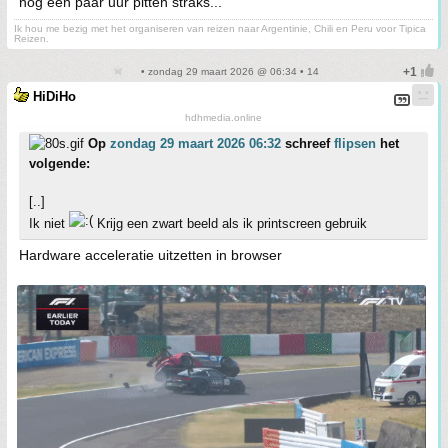
nog een paar uur pitten straks...
Ik hou me bezig met het organiseren van reizen naar Argentinie, Chili en Peru voor Tipica
Reizen.
• zondag 29 maart 2026 @ 06:34 • 14
HiDiHo
hdhmedia.online
Op
zondag 29 maart 2026 06:32
schreef
flipsen
het
volgende:
[..]
Ik niet
Krijg een zwart beeld als ik printscreen gebruik
Hardware acceleratie uitzetten in browser