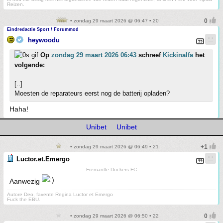
Reizen.
• zondag 29 maart 2026 @ 06:47 • 20
Eindredactie Sport / Forummod
heywoodu
Op
zondag 29 maart 2026 06:43
schreef
Kickinalfa
het
volgende:
[..]
Moesten de reparateurs eerst nog de batterij opladen?
Haha!
Unibet
Unibet
• zondag 29 maart 2026 @ 06:49 • 21
Luctor.et.Emergo
Fremantle Dockers FC
Aanwezig
Autore Deo, favente Regina Luctor et Emergo
Fuck the EBU.
• zondag 29 maart 2026 @ 06:50 • 22