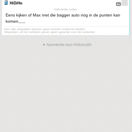
HiDiHo
hdhmedia.online
Eens kijken of Max met die bagger auto nog in de punten kan
komen,,,,,,
Aan mijn uitspraken kunnen geen rechten ontleend worden
Uitspraken uit het verleden geven geen garantie voor de toekomst
▼ Advertentie door Refinery89