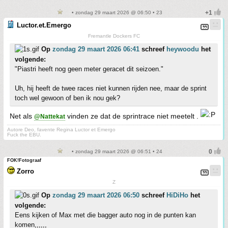
• zondag 29 maart 2026 @ 06:50 • 23
Luctor.et.Emergo
Fremantle Dockers FC
Op
zondag 29 maart 2026 06:41
schreef
heywoodu
het
volgende:
"Piastri heeft nog geen meter geracet dit seizoen."
Uh, hij heeft de twee races niet kunnen rijden nee, maar de sprint
toch wel gewoon of ben ik nou gek?
Net als
vinden ze dat de sprintrace niet meetelt .
@Nattekat
Autore Deo, favente Regina Luctor et Emergo
Fuck the EBU.
• zondag 29 maart 2026 @ 06:51 • 24
FOK!Fotograaf
Zorro
Z
Op
zondag 29 maart 2026 06:50
schreef
HiDiHo
het
volgende:
Eens kijken of Max met die bagger auto nog in de punten kan
komen,,,,,,