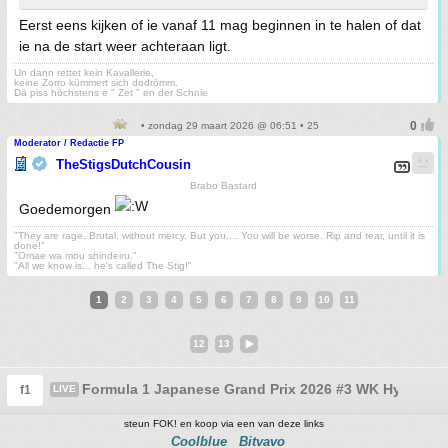
Eerst eens kijken of ie vanaf 11 mag beginnen in te halen of dat
ie na de start weer achteraan ligt.
Un dann rettet kein Kavallerie,
keine Zorro kümmert sich dodrömm.
Dä piss höchstens e " Zet " en der Schnie
• zondag 29 maart 2026 @ 06:51 • 25
Moderator / Redactie FP
TheStigsDutchCousin
Brabo Bastard
Goedemorgen
"They are rage. Brutal, without mercy. But you.... You will be worse. Rip and tear, until it is
done!"
"Omae wa mou shindeiru."
"All we know is... he's called The Stig!"
1
2
3
4
5
6
7
8
9
10
11
12
13
Formula 1 Japanese Grand Prix 2026 #3 WK Hypermil
f1
LIVE
steun FOK! en koop via een van deze links
Coolblue
Bitvavo