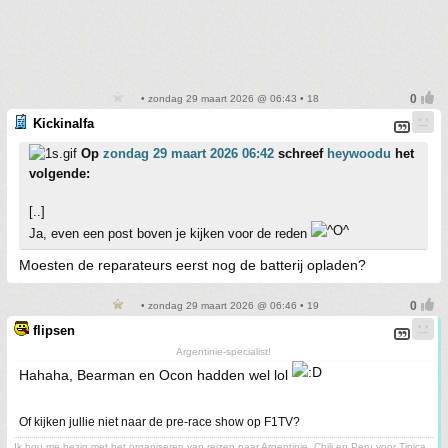
• zondag 29 maart 2026 @ 06:43 • 18
Kickinalfa
Op
zondag 29 maart 2026 06:42
schreef
heywoodu
het
volgende:
[..]
Ja, even een post boven je kijken voor de reden
Moesten de reparateurs eerst nog de batterij opladen?
• zondag 29 maart 2026 @ 06:46 • 19
flipsen
Argentinie-specialist!
Hahaha, Bearman en Ocon hadden wel lol
Of kijken jullie niet naar de pre-race show op F1TV?
Ik hou me bezig met het organiseren van reizen naar Argentinie, Chili en Peru voor Tipica