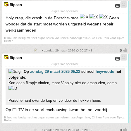
flipsen
Argentinie-specialist!
Holy crap, die crash in de Porsche-race
Geen
wonder dat de start moet worden uitgesteld wegens repair
werkzaamheden
Ik hou me bezig met het organiseren van reizen naar Argentinie, Chili en Peru voor Tipica
Reizen.
• zondag 29 maart 2026 @ 06:27 • 8
flipsen
Argentinie-specialist!
Op
zondag 29 maart 2026 06:22
schreef
heywoodu
het
volgende:
Kan geen filmpje vinden, maar Viaplay niet de crash zien, damn
Porsche hard over de kop en vol door de hekken heen.
Op F1 TV in de voorbeschouwing kwam het net voorbij
Ik hou me bezig met het organiseren van reizen naar Argentinie, Chili en Peru voor Tipica
Reizen.
• zondag 29 maart 2026 @ 06:28 • 9