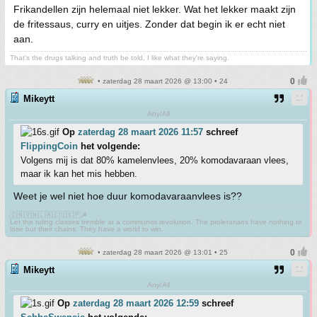
Frikandellen zijn helemaal niet lekker. Wat het lekker maakt zijn
de fritessaus, curry en uitjes. Zonder dat begin ik er echt niet
aan.
That's the drugs talking and truth be told, I like what they're saying.
• zaterdag 28 maart 2026 @ 13:00 • 24
Mikeytt
Any/All
Op
zaterdag 28 maart 2026 11:57
schreef
FlippingCoin
het volgende:
Volgens mij is dat 80% kamelenvlees, 20% komodavaraan vlees,
maar ik kan het mis hebben.
Weet je wel niet hoe duur komodavaraanvlees is??
🇨🇳🇻🇳🇱🇦🇨🇺🇰🇵☭
Let the ruling classes tremble at a communist revolution. The proletarians have nothing to
lose but their chains. They have a world to win.
• zaterdag 28 maart 2026 @ 13:01 • 25
Mikeytt
Any/All
Op
zaterdag 28 maart 2026 12:59
schreef