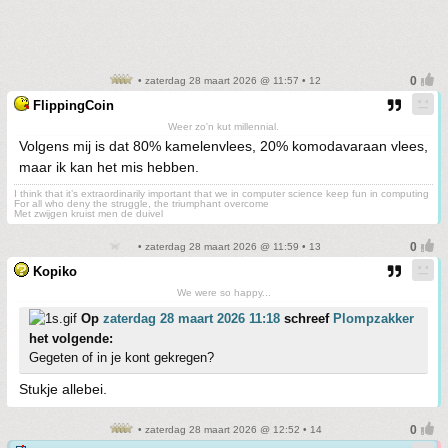
• zaterdag 28 maart 2026 @ 11:57 • 12
FlippingCoin
Weer zo'n kut millennial.
Volgens mij is dat 80% kamelenvlees, 20% komodavaraan vlees,
maar ik kan het mis hebben.
I think that it’s extraordinarily important that we in computer science keep fun in computing
For all who deny the struggle, the triumphant overcome
Met zwijgen kruist men de duivel
• zaterdag 28 maart 2026 @ 11:59 • 13
Kopiko
We were so happy...
Op
zaterdag 28 maart 2026 11:18
schreef
Plompzakker
het volgende:
Gegeten of in je kont gekregen?
Stukje allebei.
• zaterdag 28 maart 2026 @ 12:52 • 14