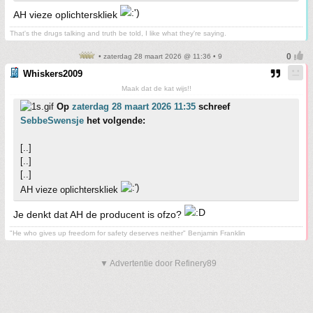
AH vieze oplichterskliek
That's the drugs talking and truth be told, I like what they're saying.
• zaterdag 28 maart 2026 @ 11:36 • 9
Whiskers2009
Maak dat de kat wijs!!
Op
zaterdag 28 maart 2026 11:35
schreef
SebbeSwensje
het volgende:
[..]
[..]
[..]
AH vieze oplichterskliek
Je denkt dat AH de producent is ofzo?
"He who gives up freedom for safety deserves neither" Benjamin Franklin
▼ Advertentie door Refinery89