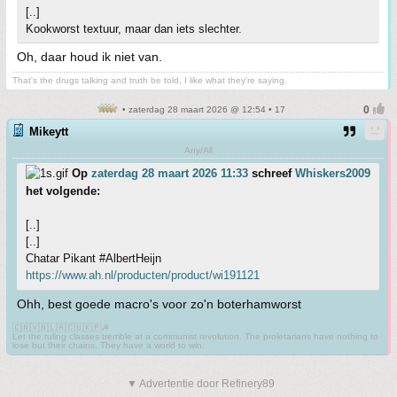
[..]
Kookworst textuur, maar dan iets slechter.
Oh, daar houd ik niet van.
That's the drugs talking and truth be told, I like what they're saying.
• zaterdag 28 maart 2026 @ 12:54 • 17
Mikeytt
Any/All
Op
zaterdag 28 maart 2026 11:33
schreef
Whiskers2009
het volgende:
[..]
[..]
Chatar Pikant #AlbertHeijn
https://www.ah.nl/producten/product/wi191121
Ohh, best goede macro's voor zo'n boterhamworst
🇨🇳🇻🇳🇱🇦🇨🇺🇰🇵☭
Let the ruling classes tremble at a communist revolution. The proletarians have nothing to
lose but their chains. They have a world to win.
▼ Advertentie door Refinery89