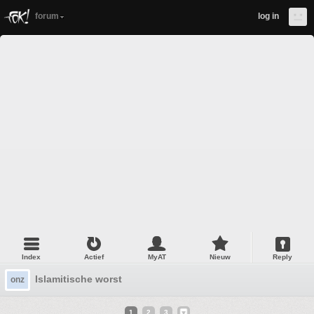
forum
log in
Index
Actief
MyAT
Nieuw
Reply
Islamitische worst
onz
1
2
3