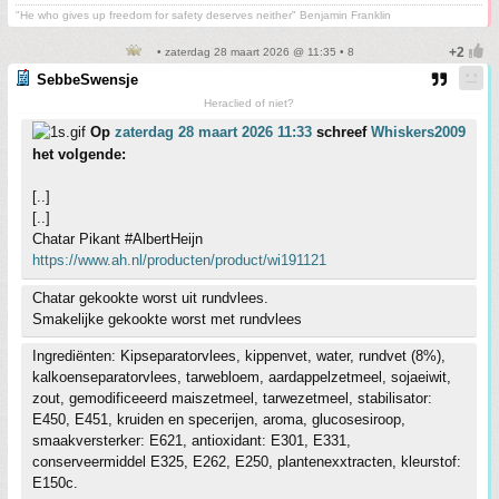
"He who gives up freedom for safety deserves neither" Benjamin Franklin
• zaterdag 28 maart 2026 @ 11:35 • 8
SebbeSwensje
Heraclied of niet?
Op
zaterdag 28 maart 2026 11:33
schreef
Whiskers2009
het volgende:
[..]
[..]
Chatar Pikant #AlbertHeijn
https://www.ah.nl/producten/product/wi191121
Chatar gekookte worst uit rundvlees.
Smakelijke gekookte worst met rundvlees
Ingrediënten: Kipseparatorvlees, kippenvet, water, rundvet (8%),
kalkoenseparatorvlees, tarwebloem, aardappelzetmeel, sojaeiwit,
zout, gemodificeeerd maiszetmeel, tarwezetmeel, stabilisator:
E450, E451, kruiden en specerijen, aroma, glucosesiroop,
smaakversterker: E621, antioxidant: E301, E331,
conserveermiddel E325, E262, E250, plantenexxtracten, kleurstof:
E150c.