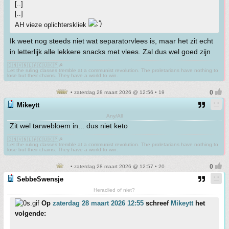
[..]
[..]
AH vieze oplichterskliek
Ik weet nog steeds niet wat separatorvlees is, maar het zit echt
in letterlijk alle lekkere snacks met vlees. Zal dus wel goed zijn
🇨🇳🇻🇳🇱🇦🇨🇺🇰🇵☭
Let the ruling classes tremble at a communist revolution. The proletarians have nothing to
lose but their chains. They have a world to win.
• zaterdag 28 maart 2026 @ 12:56 • 19
Mikeytt
Any/All
Zit wel tarwebloem in... dus niet keto
🇨🇳🇻🇳🇱🇦🇨🇺🇰🇵☭
Let the ruling classes tremble at a communist revolution. The proletarians have nothing to
lose but their chains. They have a world to win.
• zaterdag 28 maart 2026 @ 12:57 • 20
SebbeSwensje
Heraclied of niet?
Op
zaterdag 28 maart 2026 12:55
schreef
Mikeytt
het
volgende: