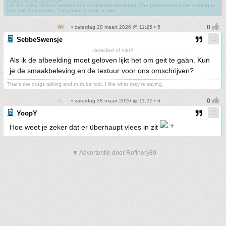
🇨🇳🇻🇳🇱🇦🇨🇺🇰🇵☭
Let the ruling classes tremble at a communist revolution. The proletarians have nothing to
lose but their chains. They have a world to win.
• zaterdag 28 maart 2026 @ 11:25 • 5
SebbeSwensje
Heraclied of niet?
Als ik de afbeelding moet geloven lijkt het om geit te gaan. Kun
je de smaakbeleving en de textuur voor ons omschrijven?
That's the drugs talking and truth be told, I like what they're saying.
• zaterdag 28 maart 2026 @ 11:27 • 6
YoopY
Hoe weet je zeker dat er überhaupt vlees in zit
▼ Advertentie door Refinery89