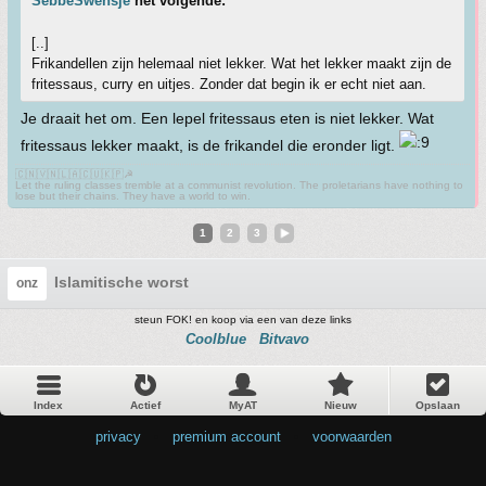
SebbeSwensje
het volgende:
[..]
Frikandellen zijn helemaal niet lekker. Wat het lekker maakt zijn de
fritessaus, curry en uitjes. Zonder dat begin ik er echt niet aan.
Je draait het om. Een lepel fritessaus eten is niet lekker. Wat
fritessaus lekker maakt, is de frikandel die eronder ligt.
🇨🇳🇻🇳🇱🇦🇨🇺🇰🇵☭
Let the ruling classes tremble at a communist revolution. The proletarians have nothing to
lose but their chains. They have a world to win.
1
2
3
Islamitische worst
onz
steun FOK! en koop via een van deze links
Coolblue
Bitvavo
Index
Actief
MyAT
Nieuw
Opslaan
privacy
•
premium account
•
voorwaarden