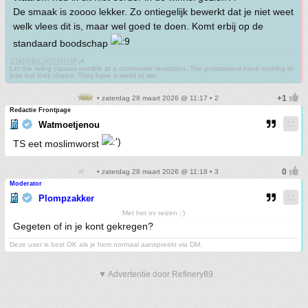
De smaak is zoooo lekker. Zo ontiegelijk bewerkt dat je niet weet
welk vlees dit is, maar wel goed te doen. Komt erbij op de
standaard boodschap
🇨🇳🇻🇳🇱🇦🇨🇺🇰🇵☭
Let the ruling classes tremble at a communist revolution. The proletarians have nothing to
lose but their chains. They have a world to win.
• zaterdag 28 maart 2026 @ 11:17 • 2
Redactie Frontpage
Watmoetjenou
TS eet moslimworst
• zaterdag 28 maart 2026 @ 11:18 • 3
Moderator
Plompzakker
Met het ov reizen :')
Gegeten of in je kont gekregen?
Deze user is best OK als je hem normaal aanspreekt via DM.
▼ Advertentie door Refinery89