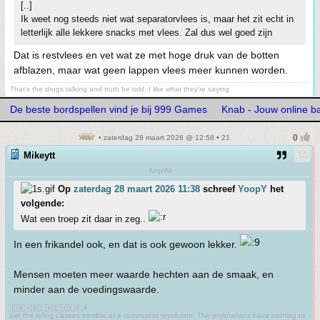
[..]
Ik weet nog steeds niet wat separatorvlees is, maar het zit echt in
letterlijk alle lekkere snacks met vlees. Zal dus wel goed zijn
Dat is restvlees en vet wat ze met hoge druk van de botten
afblazen, maar wat geen lappen vlees meer kunnen worden.
That's the drugs talking and truth be told, I like what they're saying.
De beste bordspellen vind je bij 999 Games
Knab - Jouw online b
• zaterdag 28 maart 2026 @ 12:58 • 21
Mikeytt
Any/All
Op
zaterdag 28 maart 2026 11:38
schreef
YoopY
het
volgende:
Wat een troep zit daar in zeg..
In een frikandel ook, en dat is ook gewoon lekker.
Mensen moeten meer waarde hechten aan de smaak, en
minder aan de voedingswaarde.
🇨🇳🇻🇳🇱🇦🇨🇺🇰🇵☭
Let the ruling classes tremble at a communist revolution. The proletarians have nothing to