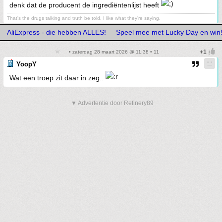
denk dat de producent de ingrediëntenlijst heeft
That's the drugs talking and truth be told, I like what they're saying.
AliExpress - die hebben ALLES!
Speel mee met Lucky Day en win
• zaterdag 28 maart 2026 @ 11:38 • 11
YoopY
Wat een troep zit daar in zeg..
▼ Advertentie door Refinery89