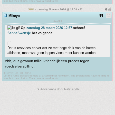
lose but their chains. They have a world to win.
• zaterdag 28 maart 2026 @ 12:58 • 22
Mikeytt
Any/All
Op
zaterdag 28 maart 2026 12:57
schreef
SebbeSwensje
het volgende:
[..]
Dat is restvlees en vet wat ze met hoge druk van de botten
afblazen, maar wat geen lappen vlees meer kunnen worden.
Ahh, dus gewoon milieuvriendelijk een proces tegen
voedselverspilling.
🇨🇳🇻🇳🇱🇦🇨🇺🇰🇵☭
Let the ruling classes tremble at a communist revolution. The proletarians have nothing to
lose but their chains. They have a world to win.
▼ Advertentie door Refinery89