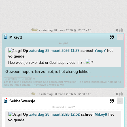
• zaterdag 28 maart 2026 @ 12:52 • 15
Mikeytt
Any/All
Op
zaterdag 28 maart 2026 11:27
schreef
YoopY
het
volgende:
Hoe weet je zeker dat er überhaupt vlees in zit
Gewoon hopen. En zo niet, is het alsnog lekker.
🇨🇳🇻🇳🇱🇦🇨🇺🇰🇵☭
Let the ruling classes tremble at a communist revolution. The proletarians have nothing to
lose but their chains. They have a world to win.
• zaterdag 28 maart 2026 @ 12:53 • 16
SebbeSwensje
Heraclied of niet?
Op
zaterdag 28 maart 2026 12:52
schreef
Mikeytt
het
volgende: