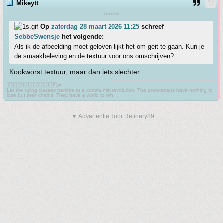
Mikeytt
Any/All
Op
zaterdag 28 maart 2026 11:25
schreef
SebbeSwensje
het volgende:
Als ik de afbeelding moet geloven lijkt het om geit te gaan. Kun je
de smaakbeleving en de textuur voor ons omschrijven?
Kookworst textuur, maar dan iets slechter.
🇨🇳🇻🇳🇱🇦🇨🇺🇰🇵☭
Let the ruling classes tremble at a communist revolution. The proletarians have nothing to
lose but their chains. They have a world to win.
▼ Advertentie door Refinery89