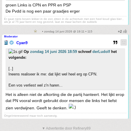
groen Links is CPN en PPR en PSP
De Pvdd is nog een paar graadjes erger
Er gaat niets boven lekker in de zon zitten in de achtertuin met een heel koud glas bier ,
als je al 75 jaar bent en nog gezond, laat ze maar lachen de sukkels
• zondag 14 juni 2026 @ 19:11 • 115
Moderator
Cyan9
Op
zondag 14 juni 2026 18:59
schreef
derLudolf
het
volgende:
[..]
Ineens realiseer ik me: dat lijkt wel heel erg op CPN.
Een vos verliest wel z'n haren...
Het is alleen niet de afkorting die de partij hanteert. Het lijkt erop
dat PN vooral wordt gebruikt door mensen die links het liefst
zien verdwijnen. Geeft te denken.
Ongeïnteresseerd maar toch aanwezig.
▼ Advertentie door Refinery89