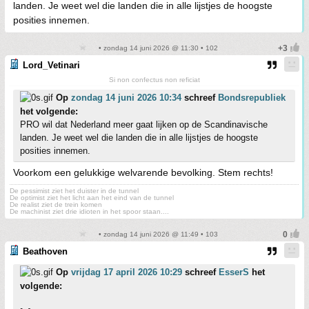
landen. Je weet wel die landen die in alle lijstjes de hoogste
posities innemen.
• zondag 14 juni 2026 @ 11:30 • 102
Lord_Vetinari
Si non confectus non reficiat
Op
zondag 14 juni 2026 10:34
schreef
Bondsrepubliek
het volgende:
PRO wil dat Nederland meer gaat lijken op de Scandinavische
landen. Je weet wel die landen die in alle lijstjes de hoogste
posities innemen.
Voorkom een gelukkige welvarende bevolking. Stem rechts!
De pessimist ziet het duister in de tunnel
De optimist ziet het licht aan het eind van de tunnel
De realist ziet de trein komen
De machinist ziet drie idioten in het spoor staan....
• zondag 14 juni 2026 @ 11:49 • 103
Beathoven
Op
vrijdag 17 april 2026 10:29
schreef
EsserS
het
volgende: