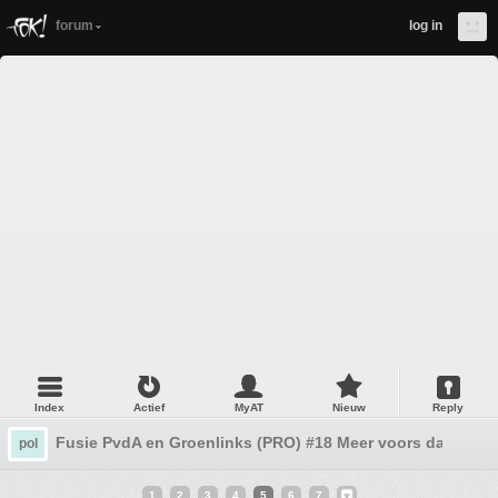
forum
log in
Index
Actief
MyAT
Nieuw
Reply
Fusie PvdA en Groenlinks (PRO) #18 Meer voors dan tege
pol
1
2
3
4
5
6
7