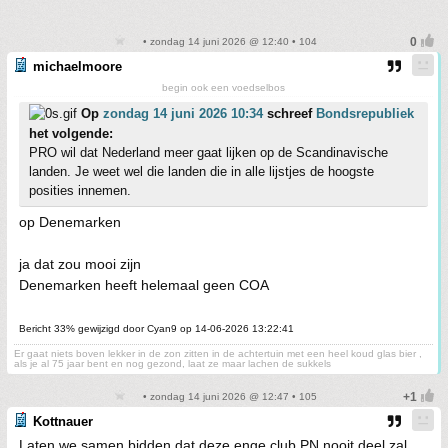
• zondag 14 juni 2026 @ 12:40 • 104
michaelmoore
begin ook een voedselbos
Op
zondag 14 juni 2026 10:34
schreef
Bondsrepubliek
het volgende:
PRO wil dat Nederland meer gaat lijken op de Scandinavische
landen. Je weet wel die landen die in alle lijstjes de hoogste
posities innemen.
op Denemarken
ja dat zou mooi zijn
Denemarken heeft helemaal geen COA
Bericht 33% gewijzigd door Cyan9 op 14-06-2026 13:22:41
Er gaat niets boven lekker in de zon zitten in de achtertuin met een heel koud glas bier ,
als je al 75 jaar bent en nog gezond, laat ze maar lachen de sukkels
• zondag 14 juni 2026 @ 12:47 • 105
Kottnauer
Laten we samen bidden dat deze enge club PN nooit deel zal