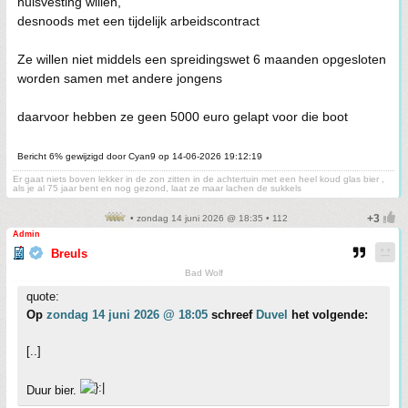
huisvesting willen,
desnoods met een tijdelijk arbeidscontract
Ze willen niet middels een spreidingswet 6 maanden opgesloten
worden samen met andere jongens
daarvoor hebben ze geen 5000 euro gelapt voor die boot
Bericht 6% gewijzigd door Cyan9 op 14-06-2026 19:12:19
Er gaat niets boven lekker in de zon zitten in de achtertuin met een heel koud glas bier ,
als je al 75 jaar bent en nog gezond, laat ze maar lachen de sukkels
• zondag 14 juni 2026 @ 18:35 • 112
Admin
Breuls
Bad Wolf
quote:
Op
zondag 14 juni 2026 @ 18:05
schreef
Duvel
het volgende:
[..]
Duur bier.