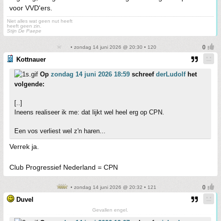
voor VVD'ers.
Niet alles wat geen nut heeft
heeft geen zin.
Stijn De Paepe
• zondag 14 juni 2026 @ 20:30 • 120
Kottnauer
Op
zondag 14 juni 2026 18:59
schreef
derLudolf
het
volgende:
[..]
Ineens realiseer ik me: dat lijkt wel heel erg op CPN.
Een vos verliest wel z'n haren...
Verrek ja.
Club Progressief Nederland = CPN
• zondag 14 juni 2026 @ 20:32 • 121
Duvel
Gevallen engel.