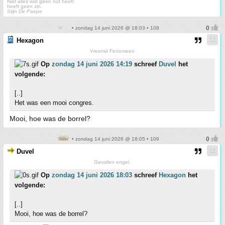
Niet alles wat geen nut heeft
heeft geen zin.
Stijn De Paepe
• zondag 14 juni 2026 @ 18:03 • 108
Hexagon
Vreemd Fenomeen
Op
zondag 14 juni 2026 14:19
schreef
Duvel
het
volgende:
[..]
Het was een mooi congres.
Mooi, hoe was de borrel?
• zondag 14 juni 2026 @ 18:05 • 109
Duvel
Gevallen engel.
Op
zondag 14 juni 2026 18:03
schreef
Hexagon
het
volgende:
[..]
Mooi, hoe was de borrel?