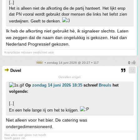
[..]
Het is alleen niet de afkorting die de partij hanteert. Het lijkt erop
dat PN vooral wordt gebruikt door mensen die links het liefst zien
verdwijnen. Geeft te denken.
Ik heb de afkorting niet gebruikt hè, ik signaleer slechts. Laten
we zeggen dat de naam dan ongelukkig is gekozen. Had dan
Nederland Progressief gekozen.
Kranplätze müssen verdichtet sein
• zondag 14 juni 2026 @ 20:27 • 117
Duvel
Gevallen engel.
Op
zondag 14 juni 2026 18:35
schreef
Breuls
het
volgende:
[..]
En een hele lange rij om het te krijgen.
Niet alleen voor het bier. De catering was
ondergedimensioneerd.
Niet alles wat geen nut heeft
heeft geen zin.