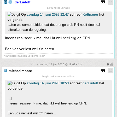
derLudolf
allround beunhaas
Op
zondag 14 juni 2026 12:47
schreef
Kottnauer
het
volgende:
Laten we samen bidden dat deze enge club PN nooit deel zal
uitmaken van de regering.
Ineens realiseer ik me: dat lijkt wel heel erg op CPN.
Een vos verliest wel z'n haren...
Kranplätze müssen verdichtet sein
• zondag 14 juni 2026 @ 19:07 • 114
michaelmoore
begin ook een voedselbos
Op
zondag 14 juni 2026 18:59
schreef
derLudolf
het
volgende:
[..]
Ineens realiseer ik me: dat lijkt wel heel erg op CPN.
Een vos verliest wel z'n haren...