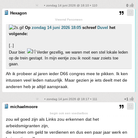
• zondag 14 juni 2026 @ 18:10 • 110
Hexagon
Vreemd Fenomeen
Op
zondag 14 juni 2026 18:05
schreef
Duvel
het
volgende:
[..]
Duur bier.
Verder gezellig, we waren met een stel lokale leden
op de trein gestapt. In mijn eentje zou ik nooit naar zoiets toe
gaan.
Ah ik probeer al jaren ieder D66 congres mee te pikken. Ik ken
intussen veel leden natuurlijk. Maar gezien je iets deelt met de
anderen heb je altijd aanspraak.
• zondag 14 juni 2026 @ 18:17 • 111
michaelmoore
begin ook een voedselbos
zou wil goed zijn als Links zou erkennen dat het
arbeidsmigranten zijn,
die komen om geld te verdienen en dus een paar jaar werk en