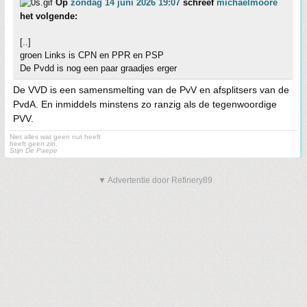
Op
zondag 14 juni 2026 19:07
schreef
michaelmoore
het volgende:
[..]
groen Links is CPN en PPR en PSP
De Pvdd is nog een paar graadjes erger
De VVD is een samensmelting van de PvV en afsplitsers van de
PvdA. En inmiddels minstens zo ranzig als de tegenwoordige
PVV.
Niet alles wat geen nut heeft
heeft geen zin.
Stijn De Paepe
▼ Advertentie door Refinery89