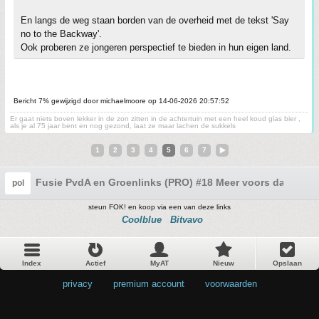
En langs de weg staan borden van de overheid met de tekst 'Say
no to the Backway'.
Ook proberen ze jongeren perspectief te bieden in hun eigen land.
Bericht 7% gewijzigd door michaelmoore op 14-06-2026 20:57:52
Er gaat niets boven lekker in de zon zitten in de achtertuin met een heel koud glas bier ,
als je al 75 jaar bent en nog gezond, laat ze maar lachen de sukkels
1
2
3
4
5
6
7
Fusie PvdA en Groenlinks (PRO) #18 Meer voors dan tege
pol
steun FOK! en koop via een van deze links
Coolblue
Bitvavo
Index
Actief
MyAT
Nieuw
Opslaan
privacy
•
premium account
•
voorwaarden