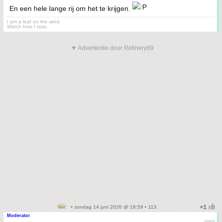
En een hele lange rij om het te krijgen.
I am a leaf on the wind.
Watch how I soar.
▼ Advertentie door Refinery89
• zondag 14 juni 2026 @ 18:59 • 113
Moderator