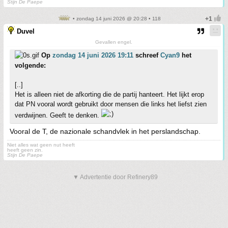
Stijn De Paepe
• zondag 14 juni 2026 @ 20:28 • 118
Duvel
Gevallen engel.
Op
zondag 14 juni 2026 19:11
schreef
Cyan9
het
volgende:
[..]
Het is alleen niet de afkorting die de partij hanteert. Het lijkt erop
dat PN vooral wordt gebruikt door mensen die links het liefst zien
verdwijnen. Geeft te denken.
Vooral de T, de nazionale schandvlek in het perslandschap.
Niet alles wat geen nut heeft
heeft geen zin.
Stijn De Paepe
▼ Advertentie door Refinery89