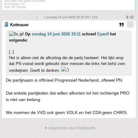
Niet alles wat geen nut heeft
heeft geen zin.
Stijn De Paepe
• zondag 14 juni 2026 @ 20:34 • 124
Kottnauer
Op
zondag 14 juni 2026 19:11
schreef
Cyan9
het
volgende:
[..]
Het is alleen niet de afkorting die de partij hanteert. Het lijkt erop
dat PN vooral wordt gebruikt door mensen die links het liefst zien
verdwijnen. Geeft te denken.
De partijnaam is officieel Progressief Nederland, oftewel PN.
Dat enkele partijleden dat willen afkorten tot het nichterige PRO
is niet van belang.
We noemen de VVD ook geen VOLK en het CDA geen CHRIS.
▼ Advertentie door Refinery89