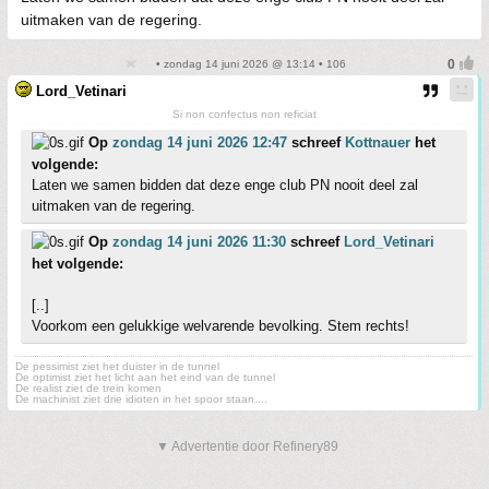
uitmaken van de regering.
• zondag 14 juni 2026 @ 13:14 • 106
Lord_Vetinari
Si non confectus non reficiat
Op
zondag 14 juni 2026 12:47
schreef
Kottnauer
het
volgende:
Laten we samen bidden dat deze enge club PN nooit deel zal
uitmaken van de regering.
Op
zondag 14 juni 2026 11:30
schreef
Lord_Vetinari
het volgende:
[..]
Voorkom een gelukkige welvarende bevolking. Stem rechts!
De pessimist ziet het duister in de tunnel
De optimist ziet het licht aan het eind van de tunnel
De realist ziet de trein komen
De machinist ziet drie idioten in het spoor staan....
▼ Advertentie door Refinery89