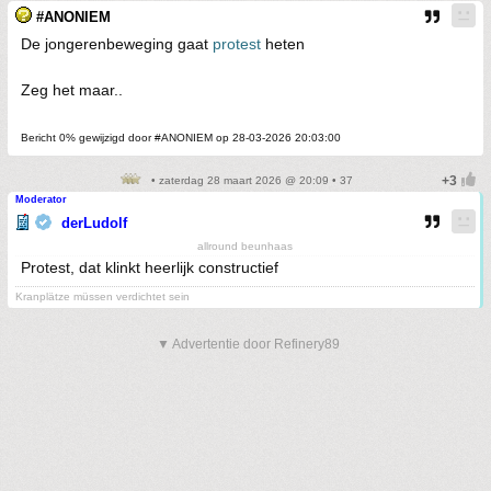
#ANONIEM
De jongerenbeweging gaat
protest
heten
Zeg het maar..
Bericht 0% gewijzigd door #ANONIEM op 28-03-2026 20:03:00
• zaterdag 28 maart 2026 @ 20:09 • 37
Moderator
derLudolf
allround beunhaas
Protest, dat klinkt heerlijk constructief
Kranplätze müssen verdichtet sein
▼ Advertentie door Refinery89