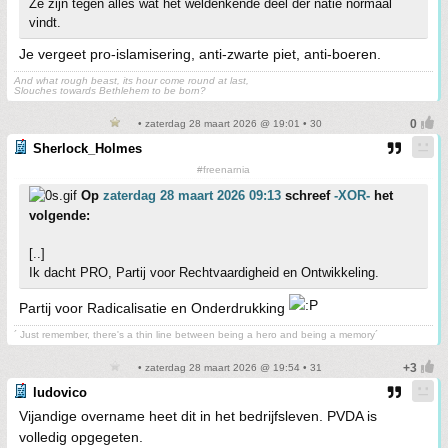
Ze zijn tegen alles wat het weldenkende deel der natie normaal
vindt.
Je vergeet pro-islamisering, anti-zwarte piet, anti-boeren.
And what rough beast, its hour come round at last,
Slouches towards Bethlehem to be born?
• zaterdag 28 maart 2026 @ 19:01 • 30
Sherlock_Holmes
#freenarnia
Op
zaterdag 28 maart 2026 09:13
schreef
-XOR-
het
volgende:
[..]
Ik dacht PRO, Partij voor Rechtvaardigheid en Ontwikkeling.
Partij voor Radicalisatie en Onderdrukking
´ Just remember, there's a thin line between being a hero and being a memory´
• zaterdag 28 maart 2026 @ 19:54 • 31
ludovico
Vijandige overname heet dit in het bedrijfsleven. PVDA is
volledig opgegeten.