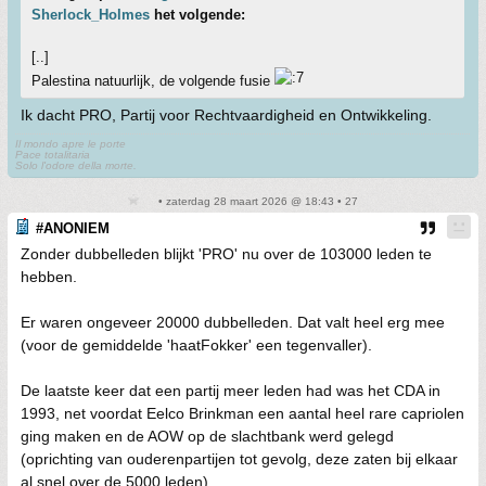
Sherlock_Holmes
het volgende:
[..]
Palestina natuurlijk, de volgende fusie
Ik dacht PRO, Partij voor Rechtvaardigheid en Ontwikkeling.
Il mondo apre le porte
Pace totalitaria
Solo l'odore della morte.
• zaterdag 28 maart 2026 @ 18:43 • 27
#ANONIEM
Zonder dubbelleden blijkt 'PRO' nu over de 103000 leden te
hebben.
Er waren ongeveer 20000 dubbelleden. Dat valt heel erg mee
(voor de gemiddelde 'haatFokker' een tegenvaller).
De laatste keer dat een partij meer leden had was het CDA in
1993, net voordat Eelco Brinkman een aantal heel rare capriolen
ging maken en de AOW op de slachtbank werd gelegd
(oprichting van ouderenpartijen tot gevolg, deze zaten bij elkaar
al snel over de 5000 leden).