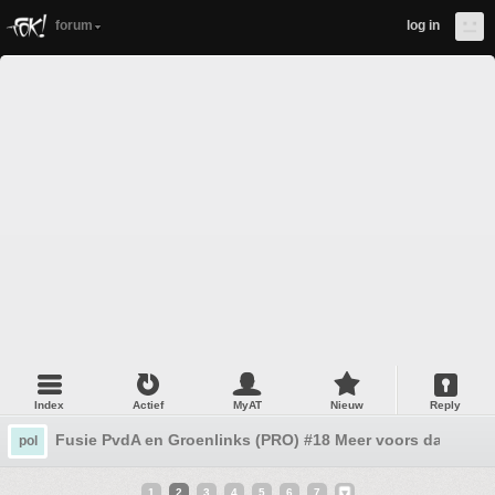
forum
log in
Index
Actief
MyAT
Nieuw
Reply
Fusie PvdA en Groenlinks (PRO) #18 Meer voors dan tege
pol
1
2
3
4
5
6
7