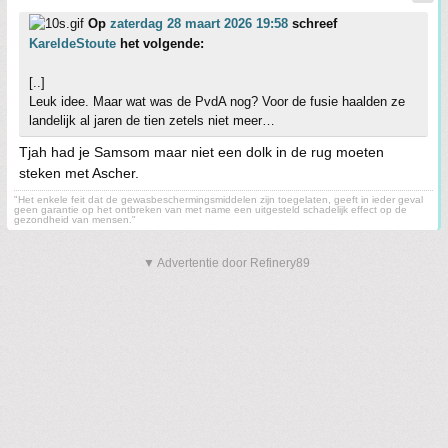
Op
zaterdag 28 maart 2026 19:58
schreef
KareldeStoute
het volgende:
[..]
Leuk idee. Maar wat was de PvdA nog? Voor de fusie haalden ze
landelijk al jaren de tien zetels niet meer…
Tjah had je Samsom maar niet een dolk in de rug moeten
steken met Ascher.
"Het enkele feit dat de gewasbeschermingsmiddelen zijn toegelaten, geeft in ieder geval
geen garantie op het ontbreken van met name een uitgesteld schadelijk effect op de
gezondheid van mensen."
▼ Advertentie door Refinery89