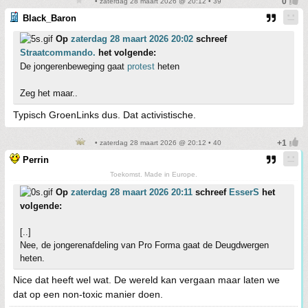
• zaterdag 28 maart 2026 @ 20:12 • 39
Black_Baron
Op
zaterdag 28 maart 2026 20:02
schreef
Straatcommando.
het volgende:
De jongerenbeweging gaat
protest
heten
Zeg het maar..
Typisch GroenLinks dus. Dat activistische.
• zaterdag 28 maart 2026 @ 20:12 • 40
Perrin
Toekomst. Made in Europe.
Op
zaterdag 28 maart 2026 20:11
schreef
EsserS
het
volgende:
[..]
Nee, de jongerenafdeling van Pro Forma gaat de Deugdwergen
heten.
Nice dat heeft wel wat. De wereld kan vergaan maar laten we
dat op een non-toxic manier doen.