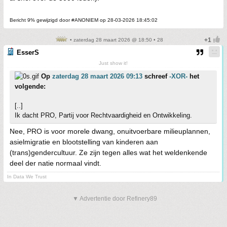
Bericht 9% gewijzigd door #ANONIEM op 28-03-2026 18:45:02
• zaterdag 28 maart 2026 @ 18:50 • 28
EsserS
Just show it!
Op
zaterdag 28 maart 2026 09:13
schreef
-XOR-
het
volgende:
[..]
Ik dacht PRO, Partij voor Rechtvaardigheid en Ontwikkeling.
Nee, PRO is voor morele dwang, onuitvoerbare milieuplannen,
asielmigratie en blootstelling van kinderen aan
(trans)gendercultuur. Ze zijn tegen alles wat het weldenkende
deel der natie normaal vindt.
In Data We Trust
▼ Advertentie door Refinery89