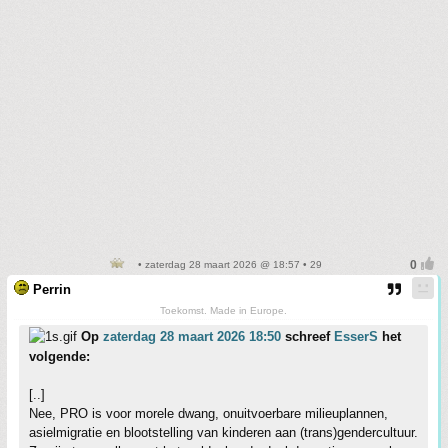
• zaterdag 28 maart 2026 @ 18:57 • 29
Perrin
Toekomst. Made in Europe.
Op
zaterdag 28 maart 2026 18:50
schreef
EsserS
het
volgende:
[..]
Nee, PRO is voor morele dwang, onuitvoerbare milieuplannen,
asielmigratie en blootstelling van kinderen aan (trans)gendercultuur.