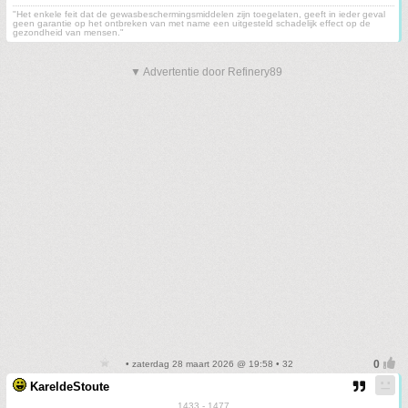
"Het enkele feit dat de gewasbeschermingsmiddelen zijn toegelaten, geeft in ieder geval
geen garantie op het ontbreken van met name een uitgesteld schadelijk effect op de
gezondheid van mensen."
▼ Advertentie door Refinery89
• zaterdag 28 maart 2026 @ 19:58 • 32
KareldeStoute
1433 - 1477