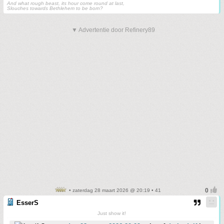
And what rough beast, its hour come round at last,
Slouches towards Bethlehem to be born?
▼ Advertentie door Refinery89
• zaterdag 28 maart 2026 @ 20:19 • 41
EsserS
Just show it!