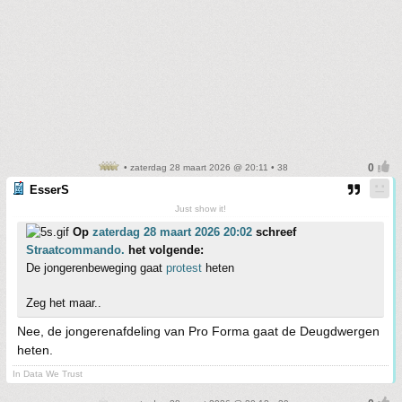
• zaterdag 28 maart 2026 @ 20:11 • 38
EsserS
Just show it!
Op
zaterdag 28 maart 2026 20:02
schreef
Straatcommando.
het volgende:
De jongerenbeweging gaat
protest
heten
Zeg het maar..
Nee, de jongerenafdeling van Pro Forma gaat de Deugdwergen
heten.
In Data We Trust