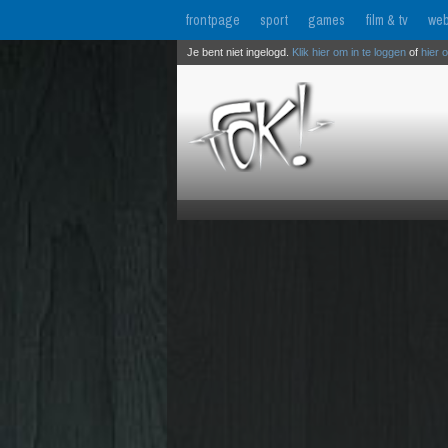
frontpage
sport
games
film & tv
web
Je bent niet ingelogd.
Klik hier om in te loggen
of
hier 