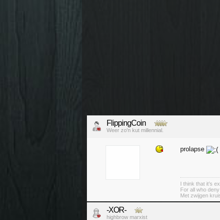
FlippingCoin
Weer zo'n kut millennial.
prolapse
I think that it’s
For all who deny
Met zwijgen krui
-XOR-
highbrow marxist