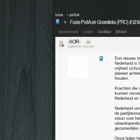
Index
»
politiek
Fusie PvdA en Groenlinks (PRO) #18 M
abonnement
Unibet
Coolblue
Bitvavo
-XOR-
highbrow marxist
Een nieuwe st
Nederland is 
vrijheid zichz
planeet achte
houden.
Krachten die 
kunnen veroor
Nederland en 
Nederland ver
de partijbest
steun voor he
uiteenlopende 
gezamenlijke
Onze leden heb