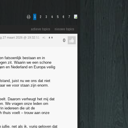
1
2
3
4
5
6
7
actieve topics
nieuwe topics
ag 27 maart 2026 @ 19:32
:51
#1
n fatsoenlijk bestaan en in
 tegen zit. Waarin we een schone
gen en Nederland en Europa veilig
tand, juist nu we ons dat niet
aar we voor staan zijn enorm.
eelt. Daarom verheugt het mij dat
ten. We vragen onze leden om
n iedereen die uit de
ch thuis voelt – trouw aan onze
ullie, net als ik, vurig geloven dat