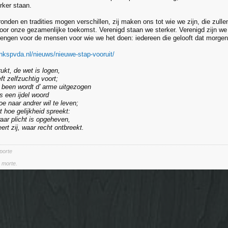
ker staan.
nden en tradities mogen verschillen, zij maken ons tot wie we zijn, die zullen
or onze gezamenlijke toekomst. Verenigd staan we sterker. Verenigd zijn we 
brengen voor de mensen voor wie we het doen: iedereen die gelooft dat morgen
inkspvda.nl/nieuws/nieuwe-stap-vooruit/
ukt, de wet is logen,
eft zelfzuchtig voort;
n been wordt d’ arme uitgezogen
is een ijdel woord
oe naar andrer wil te leven;
 hoe gelijkheid spreekt:
aar plicht is opgeheven,
eert zij, waar recht ontbreekt.
 porte
a morte.