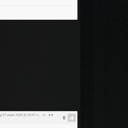
ag 27 maart 2026 @ 19:47
:41
#8