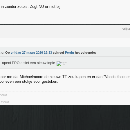
 in zonder zetels. Zegt NU er niet bij.
vrijd
Op
vrijdag 27 maart 2026 19:33
schreef
Perrin
het volgende:
 opent PRO-actief een nieuw topic.
 voor me dat Michaelmoore de nieuwe TT zou kapen en er dan "Voedselbossen
ooi even een stokje voor gestoken.
 porte
a morte.