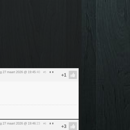
ag 27 maart 2026 @ 19:45
:40
#5
ag 27 maart 2026 @ 19:46
:23
#6