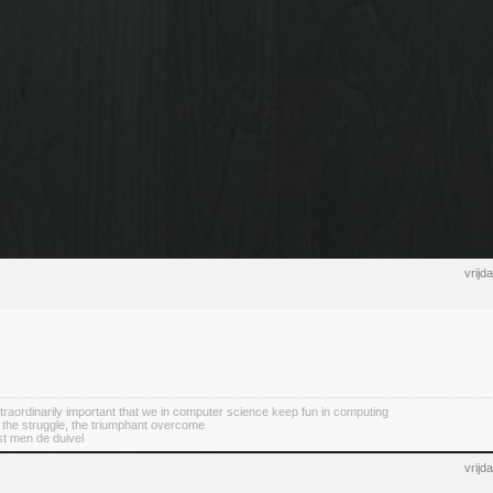
vrijd
 extraordinarily important that we in computer science keep fun in computing
 the struggle, the triumphant overcome
st men de duivel
vrijd