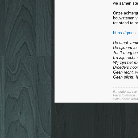
we samen ster
Onze achtergro
bouwstenen vo
tot stand te 
https://groenl
De staat verdr
De rijkaard le
Tot ‘t merg e
En zijn recht 
Wij zijn het m
Broeders hoort
Geen recht, w
Geen plicht, l
Il mondo apre le
Pace totalitaria
Solo l'odore dell