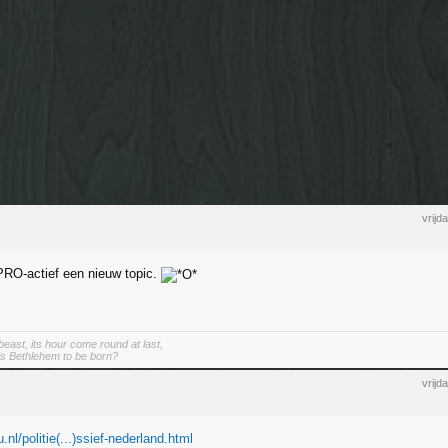
vrijd
RO-actief een nieuw topic.
east, its hour come round at last,
s Bethlehem to be born?
vrijd
.nl/politie(...)ssief-nederland.html