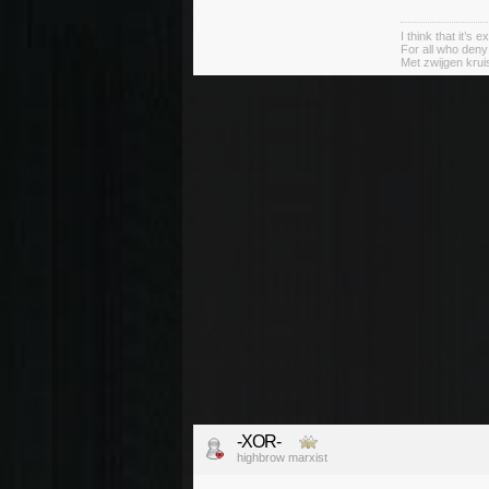
I think that it’s
For all who deny
Met zwijgen krui
-XOR-
highbrow marxist