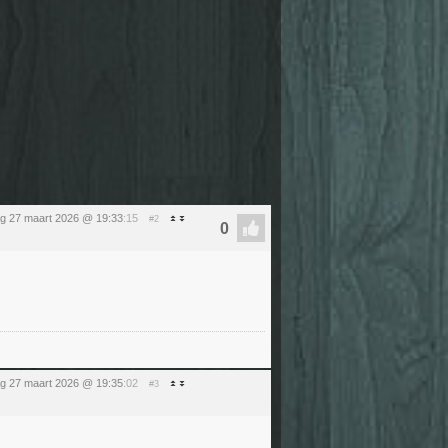
ag 27 maart 2026 @ 19:33
:15
#2
ag 27 maart 2026 @ 19:35
:02
#3