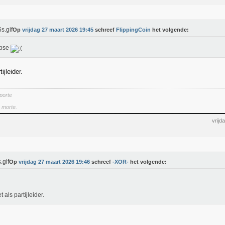
Op
vrijdag 27 maart 2026 19:45
schreef
FlippingCoin
het volgende:
apse
ijleider.
 porte
a morte.
vrijd
Op
vrijdag 27 maart 2026 19:46
schreef
-XOR-
het volgende:
 als partijleider.