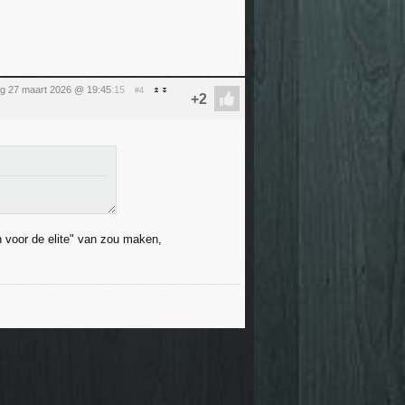
ag 27 maart 2026 @ 19:45
:15
#4
 voor de elite" van zou maken,