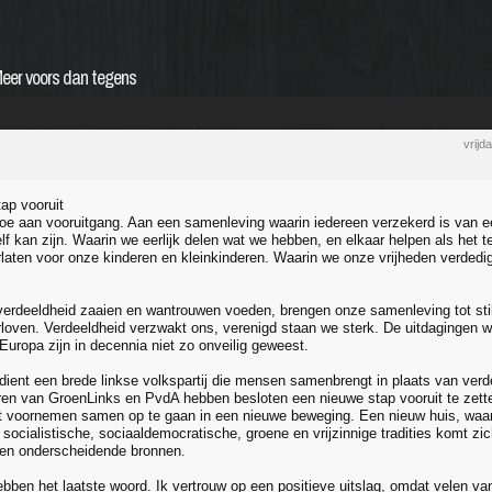
eer voors dan tegens
vrijd
ap vooruit
toe aan vooruitgang. Aan een samenleving waarin iedereen verzekerd is van ee
elf kan zijn. Waarin we eerlijk delen wat we hebben, en elkaar helpen als het
rlaten voor onze kinderen en kleinkinderen. Waarin we onze vrijheden verdedi
verdeeldheid zaaien en wantrouwen voeden, brengen onze samenleving tot stils
loven. Verdeeldheid verzwakt ons, verenigd staan we sterk. De uitdagingen w
Europa zijn in decennia niet zo onveilig geweest.
dient een brede linkse volkspartij die mensen samenbrengt in plaats van verd
uren van GroenLinks en PvdA hebben besloten een nieuwe stap vooruit te zet
t voornemen samen op te gaan in een nieuwe beweging. Een nieuw huis, waari
socialistische, sociaaldemocratische, groene en vrijzinnige tradities komt zi
 en onderscheidende bronnen.
ben het laatste woord. Ik vertrouw op een positieve uitslag, omdat velen van j