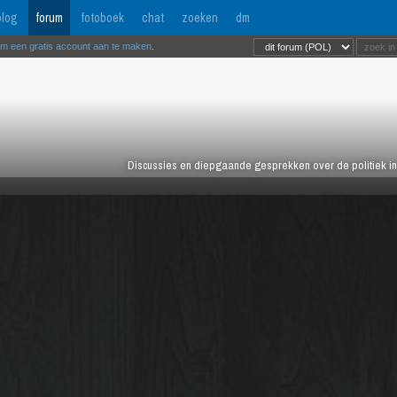
log
forum
fotoboek
chat
zoeken
dm
om een gratis account aan te maken
.
Discussies en diepgaande gesprekken over de politiek in 