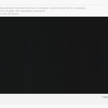
 extraordinarily important that we in computer science keep fun in computing
 the struggle, the triumphant overcome
st men de duivel
vrijd