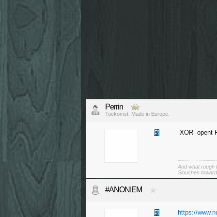
Perrin
Toekomst. Made in Europe.
-XOR- opent P
And what rough b
Slouches toward
#ANONIEM
https://www.nu