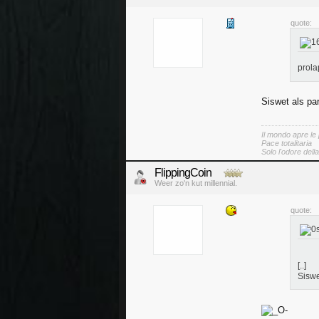
quote:
prol
Siswet als part
Il mondo apre le
Pace totalitaria
Solo l'odore dell
FlippingCoin
Weer zo'n kut millennial.
quote:
[..]
Siswet