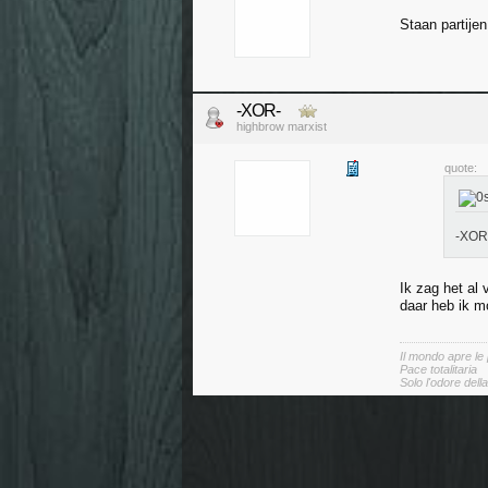
Staan partijen
-XOR-
highbrow marxist
quote:
-XOR-
Ik zag het al
daar heb ik m
Il mondo apre le
Pace totalitaria
Solo l'odore dell