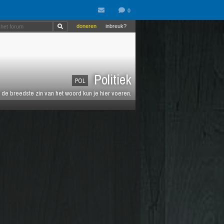
doneren
inbreuk?
Politiek
POL
de breedste zin van het woord kun je hier voeren.