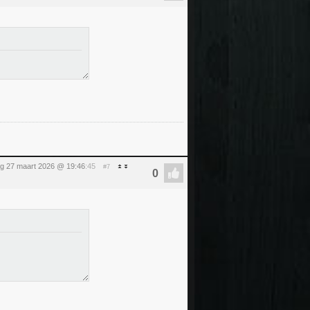
ag 27 maart 2026 @ 19:46
:45
#7