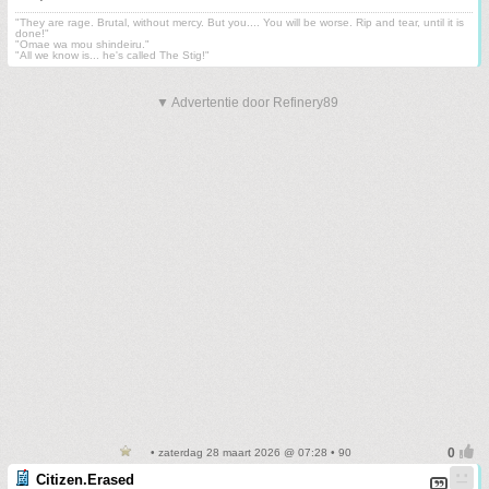
"They are rage. Brutal, without mercy. But you.... You will be worse. Rip and tear, until it is
done!"
"Omae wa mou shindeiru."
"All we know is... he's called The Stig!"
▼ Advertentie door Refinery89
• zaterdag 28 maart 2026 @ 07:28 • 90
Citizen.Erased