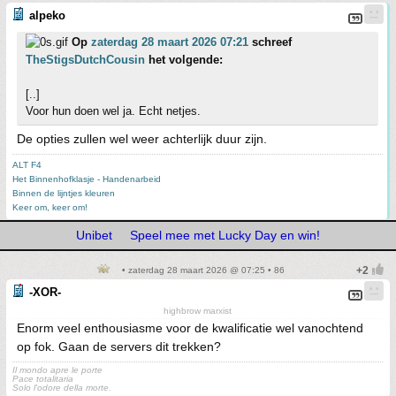
alpeko
Op
zaterdag 28 maart 2026 07:21
schreef
TheStigsDutchCousin
het volgende:
[..]
Voor hun doen wel ja. Echt netjes.
De opties zullen wel weer achterlijk duur zijn.
ALT F4
Het Binnenhofklasje - Handenarbeid
Binnen de lijntjes kleuren
Keer om, keer om!
Unibet
Speel mee met Lucky Day en win!
• zaterdag 28 maart 2026 @ 07:25 • 86
-XOR-
highbrow marxist
Enorm veel enthousiasme voor de kwalificatie wel vanochtend
op fok. Gaan de servers dit trekken?
Il mondo apre le porte
Pace totalitaria
Solo l'odore della morte.