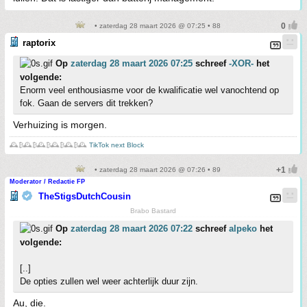
• zaterdag 28 maart 2026 @ 07:25 • 88
raptorix
Op
zaterdag 28 maart 2026 07:25
schreef
-XOR-
het
volgende:
Enorm veel enthousiasme voor de kwalificatie wel vanochtend op
fok. Gaan de servers dit trekken?
Verhuizing is morgen.
🕰️₿🕰️₿🕰️₿🕰️₿🕰️₿🕰️
TikTok next Block
• zaterdag 28 maart 2026 @ 07:26 • 89
Moderator / Redactie FP
TheStigsDutchCousin
Brabo Bastard
Op
zaterdag 28 maart 2026 07:22
schreef
alpeko
het
volgende:
[..]
De opties zullen wel weer achterlijk duur zijn.
Au, die.