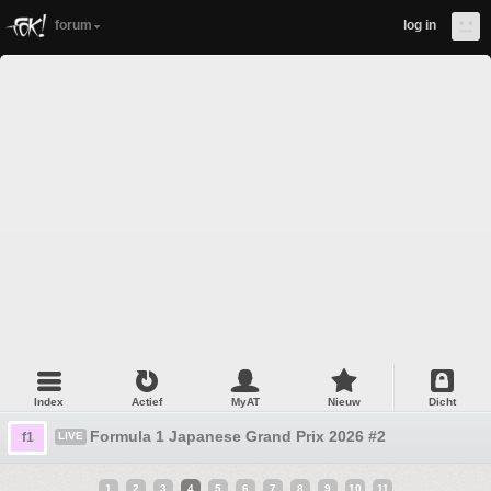
forum
log in
Index
Actief
MyAT
Nieuw
Dicht
Formula 1 Japanese Grand Prix 2026 #2
f1
LIVE
1
2
3
4
5
6
7
8
9
10
11