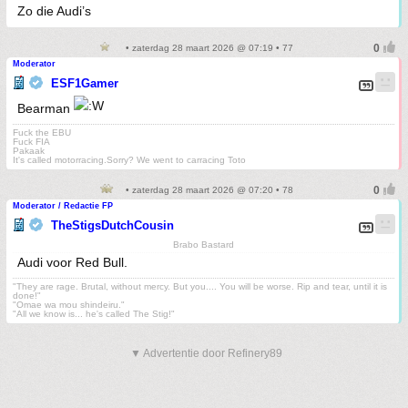
Zo die Audi’s
• zaterdag 28 maart 2026 @ 07:19 • 77
Moderator
ESF1Gamer
Bearman
Fuck the EBU
Fuck FIA
Pakaak
It's called motorracing.Sorry? We went to carracing Toto
• zaterdag 28 maart 2026 @ 07:20 • 78
Moderator / Redactie FP
TheStigsDutchCousin
Brabo Bastard
Audi voor Red Bull.
"They are rage. Brutal, without mercy. But you.... You will be worse. Rip and tear, until it is
done!"
"Omae wa mou shindeiru."
"All we know is... he's called The Stig!"
▼ Advertentie door Refinery89