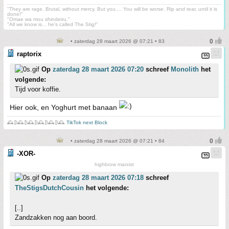
"They are rage. Brutal, without mercy. But you.... You will be worse. Rip and tear, until it is
done!"
"Omae wa mou shindeiru."
"All we know is... he's called The Stig!"
• zaterdag 28 maart 2026 @ 07:21 • 83
raptorix
Op
zaterdag 28 maart 2026 07:20
schreef
Monolith
het
volgende:
Tijd voor koffie.
Hier ook, en Yoghurt met banaan
🕰️₿🕰️₿🕰️₿🕰️₿🕰️₿🕰️
TikTok next Block
• zaterdag 28 maart 2026 @ 07:21 • 84
-XOR-
highbrow marxist
Op
zaterdag 28 maart 2026 07:18
schreef
TheStigsDutchCousin
het volgende:
[..]
Zandzakken nog aan boord.