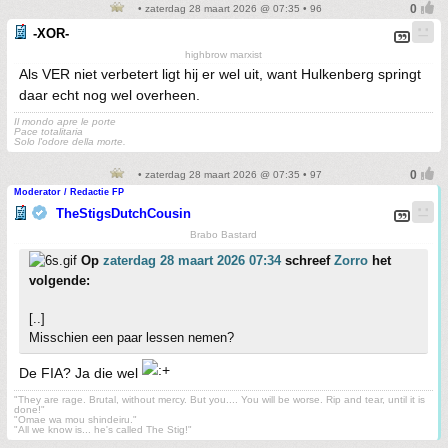
• zaterdag 28 maart 2026 @ 07:35 • 96
-XOR-
highbrow marxist
Als VER niet verbetert ligt hij er wel uit, want Hulkenberg springt
daar echt nog wel overheen.
Il mondo apre le porte
Pace totalitaria
Solo l'odore della morte.
• zaterdag 28 maart 2026 @ 07:35 • 97
Moderator / Redactie FP
TheStigsDutchCousin
Brabo Bastard
Op
zaterdag 28 maart 2026 07:34
schreef
Zorro
het
volgende:
[..]
Misschien een paar lessen nemen?
De FIA? Ja die wel
"They are rage. Brutal, without mercy. But you.... You will be worse. Rip and tear, until it is
done!"
"Omae wa mou shindeiru."
"All we know is... he's called The Stig!"