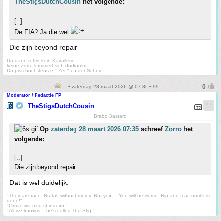
TheStigsDutchCousin
het volgende:
[..]
De FIA? Ja die wel
Die zijn beyond repair
Un dann rettet kein Kavallerie,
keine Zorro kümmert sich dodrömm.
Dä piss höchstens e " Zet " en der Schnie
• zaterdag 28 maart 2026 @ 07:36 • 99
Moderator / Redactie FP
TheStigsDutchCousin
Brabo Bastard
Op
zaterdag 28 maart 2026 07:35
schreef
Zorro
het
volgende:
[..]
Die zijn beyond repair
Dat is wel duidelijk.
"They are rage. Brutal, without mercy. But you.... You will be worse. Rip and tear, until it is
done!"
"Omae wa mou shindeiru."
"All we know is... he's called The Stig!"