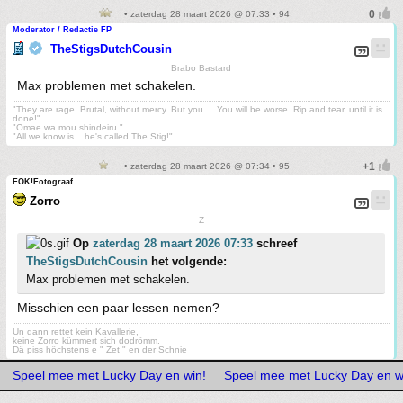
• zaterdag 28 maart 2026 @ 07:33 • 94
Moderator / Redactie FP
TheStigsDutchCousin
Brabo Bastard
Max problemen met schakelen.
"They are rage. Brutal, without mercy. But you.... You will be worse. Rip and tear, until it is
done!"
"Omae wa mou shindeiru."
"All we know is... he's called The Stig!"
• zaterdag 28 maart 2026 @ 07:34 • 95
FOK!Fotograaf
Zorro
Z
Op
zaterdag 28 maart 2026 07:33
schreef
TheStigsDutchCousin
het volgende:
Max problemen met schakelen.
Misschien een paar lessen nemen?
Un dann rettet kein Kavallerie,
keine Zorro kümmert sich dodrömm.
Dä piss höchstens e " Zet " en der Schnie
Speel mee met Lucky Day en win!
Speel mee met Lucky Day en w