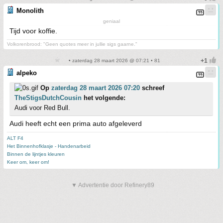
Monolith
geniaal
Tijd voor koffie.
Volkorenbrood: "Geen quotes meer in jullie sigs gaarne."
• zaterdag 28 maart 2026 @ 07:21 • 81
alpeko
Op
zaterdag 28 maart 2026 07:20
schreef
TheStigsDutchCousin
het volgende:
Audi voor Red Bull.
Audi heeft echt een prima auto afgeleverd
ALT F4
Het Binnenhofklasje - Handenarbeid
Binnen de lijntjes kleuren
Keer om, keer om!
▼ Advertentie door Refinery89