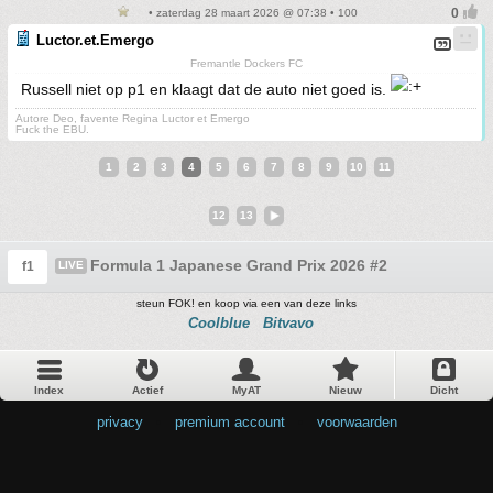
• zaterdag 28 maart 2026 @ 07:38 • 100
Luctor.et.Emergo
Fremantle Dockers FC
Russell niet op p1 en klaagt dat de auto niet goed is.
Autore Deo, favente Regina Luctor et Emergo
Fuck the EBU.
1
2
3
4
5
6
7
8
9
10
11
12
13
Formula 1 Japanese Grand Prix 2026 #2
f1
LIVE
steun FOK! en koop via een van deze links
Coolblue
Bitvavo
Index
Actief
MyAT
Nieuw
Dicht
privacy
•
premium account
•
voorwaarden