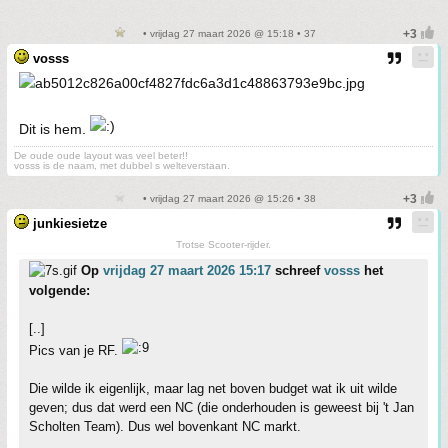
• vrijdag 27 maart 2026 @ 15:18 • 37
vosss
Dit is hem.
De oude oude layout was veel beter!!
vosss is de naam, met dubbel s welteverstaan.
• vrijdag 27 maart 2026 @ 15:26 • 38
junkiesietze
Trotse Scooter-rijder.
Op
vrijdag 27 maart 2026 15:17
schreef
vosss
het
volgende:
[..]
Pics van je RF.
Die wilde ik eigenlijk, maar lag net boven budget wat ik uit wilde
geven; dus dat werd een NC (die onderhouden is geweest bij 't Jan
Scholten Team). Dus wel bovenkant NC markt.