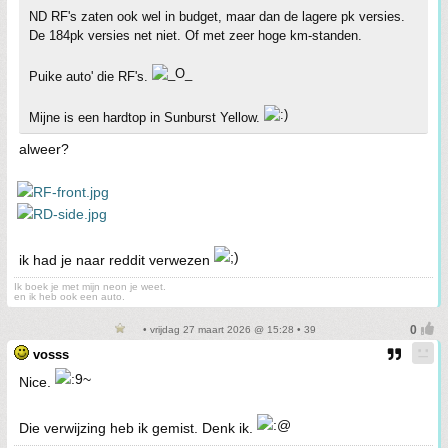
ND RF's zaten ook wel in budget, maar dan de lagere pk versies.
De 184pk versies net niet. Of met zeer hoge km-standen.
Puike auto' die RF's.
Mijne is een hardtop in Sunburst Yellow.
alweer?
ik had je naar reddit verwezen
Ik boek je met mijn neon je weet.
en ik heb ook een auto.
• vrijdag 27 maart 2026 @ 15:28 • 39
vosss
Nice.
Die verwijzing heb ik gemist. Denk ik.