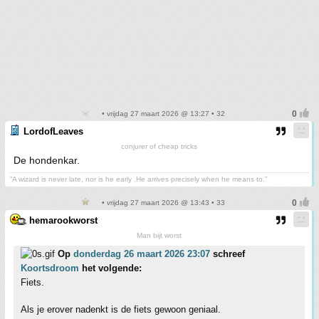
• vrijdag 27 maart 2026 @ 13:27 • 32
LordofLeaves
conjurer of cheap tricks
De hondenkar.
“A wizard is never late, nor is he early .He arrives precisely when he means to.”
• vrijdag 27 maart 2026 @ 13:43 • 33
hemarookworst
Man bijt worst
Op
donderdag 26 maart 2026 23:07
schreef
Koortsdroom
het volgende:
Fiets.
Als je erover nadenkt is de fiets gewoon geniaal.