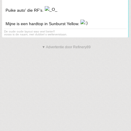
Puike auto' die RF's.
Mijne is een hardtop in Sunburst Yellow.
De oude oude layout was veel beter!!
vosss is de naam, met dubbel s welteverstaan.
▼ Advertentie door Refinery89