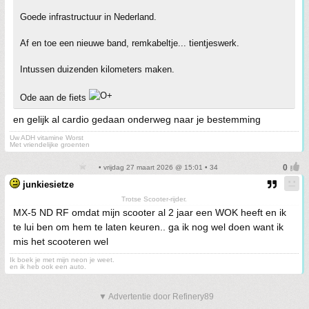
Goede infrastructuur in Nederland.
Af en toe een nieuwe band, remkabeltje... tientjeswerk.
Intussen duizenden kilometers maken.
Ode aan de fiets
en gelijk al cardio gedaan onderweg naar je bestemming
Uw ADH vitamine Worst
Met vriendelijke groenten
• vrijdag 27 maart 2026 @ 15:01 • 34
junkiesietze
Trotse Scooter-rijder.
MX-5 ND RF omdat mijn scooter al 2 jaar een WOK heeft en ik
te lui ben om hem te laten keuren.. ga ik nog wel doen want ik
mis het scooteren wel
Ik boek je met mijn neon je weet.
en ik heb ook een auto.
▼ Advertentie door Refinery89