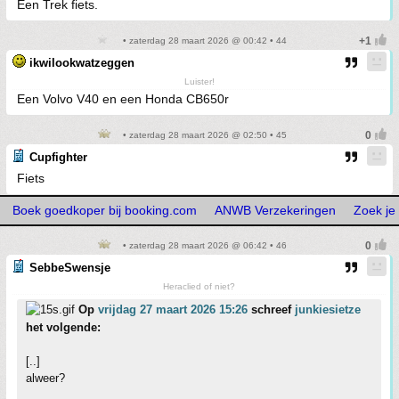
Een Trek fiets.
• zaterdag 28 maart 2026 @ 00:42 • 44
ikwilookwatzeggen
Luister!
Een Volvo V40 en een Honda CB650r
• zaterdag 28 maart 2026 @ 02:50 • 45
Cupfighter
Fiets
Boek goedkoper bij booking.com
ANWB Verzekeringen
Zoek je
• zaterdag 28 maart 2026 @ 06:42 • 46
SebbeSwensje
Heraclied of niet?
Op
vrijdag 27 maart 2026 15:26
schreef
junkiesietze
het volgende:
[..]
alweer?