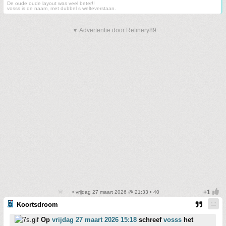
De oude oude layout was veel beter!!
vosss is de naam, met dubbel s welteverstaan.
▼ Advertentie door Refinery89
• vrijdag 27 maart 2026 @ 21:33 • 40
Koortsdroom
Op
vrijdag 27 maart 2026 15:18
schreef
vosss
het