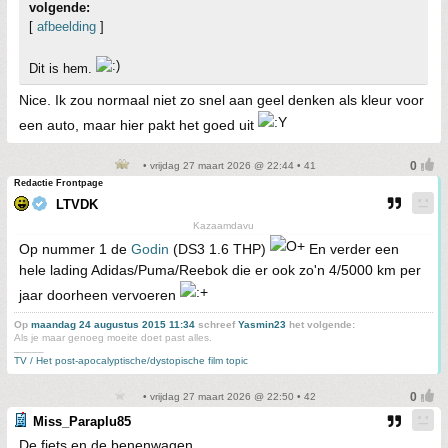
volgende:
[
afbeelding
]
Dit is hem.
Nice. Ik zou normaal niet zo snel aan geel denken als kleur voor
een auto, maar hier pakt het goed uit
• vrijdag 27 maart 2026 @ 22:44 • 41
Redactie Frontpage
LTVDK
Kazaamdavu
Op nummer 1 de
Godin
(DS3 1.6 THP)
En verder een
hele lading Adidas/Puma/Reebok die er ook zo'n 4/5000 km per
jaar doorheen vervoeren
Op
maandag 24 augustus 2015 11:34
schreef
Yasmin23
het volgende:
Als je maar genoeg moeite doet past alles.
_____
TV / Het post-apocalyptische/dystopische film topic
• vrijdag 27 maart 2026 @ 22:50 • 42
Miss_Paraplu85
De fiets en de benenwagen