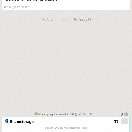
India, ga er na toe!
▼ Advertentie door Refinery89
• vrijdag 27 maart 2026 @ 23:53 • 43
Richestorags
Usluzhlivyy durak opasnee vrag