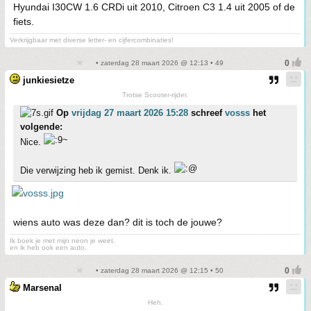
Hyundai I30CW 1.6 CRDi uit 2010, Citroen C3 1.4 uit 2005 of de
fiets.
Verkrijgbaar met diverse letter- en cijfercombinaties!
• zaterdag 28 maart 2026 @ 12:13 • 49
junkiesietze
Trotse Scooter-rijder.
Op
vrijdag 27 maart 2026 15:28
schreef
vosss
het
volgende:
Nice.
Die verwijzing heb ik gemist. Denk ik.
wiens auto was deze dan? dit is toch de jouwe?
Ik boek je met mijn neon je weet.
en ik heb ook een auto.
• zaterdag 28 maart 2026 @ 12:15 • 50
Marsenal
Heh.