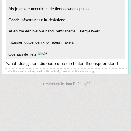
Als je erover nadenkt is de fiets gewoon geniaal.
Goede infrastructuur in Nederland.
Af en toe een nieuwe band, remkabeltje... tientjeswerk.
Intussen duizenden kilometers maken.
Ode aan de fiets
Aaaah dus jij bent die oude oma die buiten Bisonspoor stond.
That's the drugs talking and truth be told, I like what they're saying.
▼ Advertentie door Refinery89