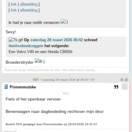
[
link
|
afbeelding
]
[
link
|
afbeelding
]
ik had je naar reddit verwezen
Sexy!
Op
zaterdag 28 maart 2026 00:42
schreef
ikwilookwatzeggen
het volgende:
Een Volvo V40 en een Honda CB650r
Broederstryder
That's the drugs talking and truth be told, I like what they're saying.
• zaterdag 28 maart 2026 @ 06:47 • 47
Pinnenmutske
Blub
Fiets of het openbaar vervoer
Benenwagen naar dagbesteding rechtover mijn deur
Bericht 50% gewijzigd door Pinnenmutske op 28-03-2026 16:31:57
Werewolf