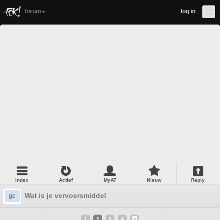
forum
log in
Index
Actief
MyAT
Nieuw
Reply
Wat is je vervoersmiddel
gc
1
2
3
4