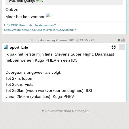
Was een geintje
Ook zo.
Maar het kon zomaar
LIF / CIDP. Kent u dat, beste mensen?
https://youtu.be/X4KoaJ0jK6w?si=mTaNCeZ2ia5ihuFK
• donderdag 26 maart 2026 @ 21:55 • 22
Sport_Life
Ik pak het liefste mijn fiets, Stevens Super Flight. Daarnaast
hebben we een Kuga PHEV en een ID3.
Doorgaans ongeveer als volgt:
Tot 2km: lopen
Tot 25km: Fiets
Tot 250km (woon werkverkeer en dagtrips): ID3
vanaf 250km (vakanties): Kuga PHEV
▼ Advertentie door Refinery89