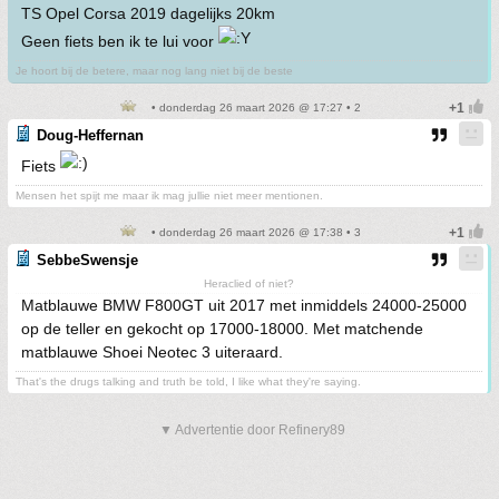
TS Opel Corsa 2019 dagelijks 20km
Geen fiets ben ik te lui voor
Je hoort bij de betere, maar nog lang niet bij de beste
• donderdag 26 maart 2026 @ 17:27 • 2
Doug-Heffernan
Fiets
Mensen het spijt me maar ik mag jullie niet meer mentionen.
• donderdag 26 maart 2026 @ 17:38 • 3
SebbeSwensje
Heraclied of niet?
Matblauwe BMW F800GT uit 2017 met inmiddels 24000-25000
op de teller en gekocht op 17000-18000. Met matchende
matblauwe Shoei Neotec 3 uiteraard.
That's the drugs talking and truth be told, I like what they're saying.
▼ Advertentie door Refinery89