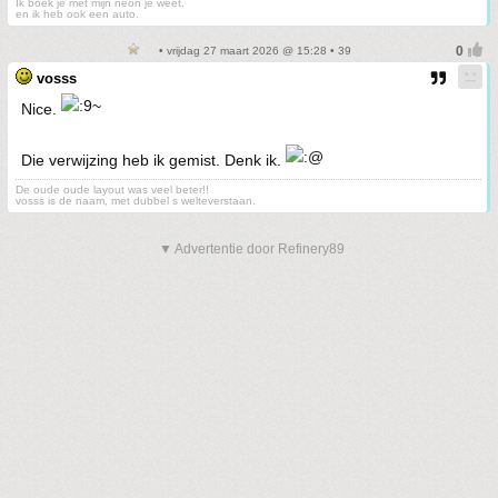
Ik boek je met mijn neon je weet.
en ik heb ook een auto.
• vrijdag 27 maart 2026 @ 15:28 • 39
vosss
Nice.
Die verwijzing heb ik gemist. Denk ik.
De oude oude layout was veel beter!!
vosss is de naam, met dubbel s welteverstaan.
▼ Advertentie door Refinery89