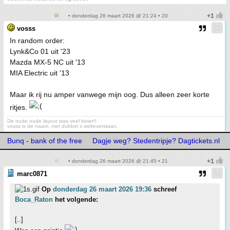
• donderdag 26 maart 2026 @ 21:24 • 20
vosss
In random order:
Lynk&Co 01 uit '23
Mazda MX-5 NC uit '13
MIA Electric uit '13
Maar ik rij nu amper vanwege mijn oog. Dus alleen zeer korte
ritjes.
De oude oude layout was veel beter!!
vosss is de naam, met dubbel s welteverstaan.
Bunq - bank of the free
Dagje weg? Stedentripje? Dagtickets.nl
• donderdag 26 maart 2026 @ 21:45 • 21
marc0871
Op
donderdag 26 maart 2026 19:36
schreef
Boca_Raton
het volgende:
[..]