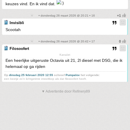
keuzes vind. En ik vind dat.
• donderdag 26 maart 2026 @ 20:21 • 16
Invisibli
Scootah
• donderdag 26 maart 2026 @ 20:42 • 17
Filosoofert
Kanaïet
Een heerlijke uitgeruste Octavia uit 21, 2l diesel met DSG, die ik
helemaal op ga rijden
Op
dinsdag 25 februari 2020 12:55
schreef
Pumpalov
het volgende:
een beetje zo'n lichtgetinte inteeltkop als dat filosoofert heeft.
▼ Advertentie door Refinery89