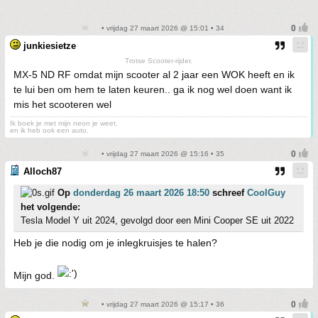
• vrijdag 27 maart 2026 @ 15:01 • 34
junkiesietze
Trotse Scooter-rijder.
MX-5 ND RF omdat mijn scooter al 2 jaar een WOK heeft en ik
te lui ben om hem te laten keuren.. ga ik nog wel doen want ik
mis het scooteren wel
Ik boek je met mijn neon je weet.
en ik heb ook een auto.
• vrijdag 27 maart 2026 @ 15:16 • 35
Alloch87
Op
donderdag 26 maart 2026 18:50
schreef
CoolGuy
het volgende:
Tesla Model Y uit 2024, gevolgd door een Mini Cooper SE uit 2022
Heb je die nodig om je inlegkruisjes te halen?
Mijn god.
• vrijdag 27 maart 2026 @ 15:17 • 36