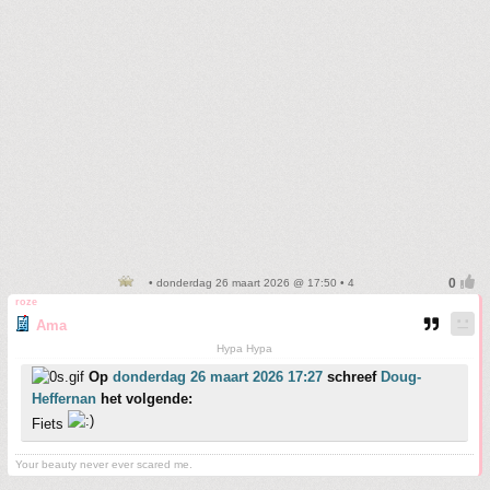
• donderdag 26 maart 2026 @ 17:50 • 4
roze
Ama
Hypa Hypa
Op
donderdag 26 maart 2026 17:27
schreef
Doug-
Heffernan
het volgende:
Fiets
Your beauty never ever scared me.