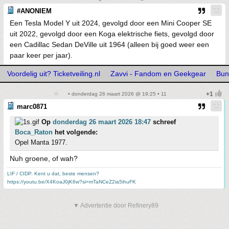
#ANONIEM
Een Tesla Model Y uit 2024, gevolgd door een Mini Cooper SE
uit 2022, gevolgd door een Koga elektrische fiets, gevolgd door
een Cadillac Sedan DeVille uit 1964 (alleen bij goed weer een
paar keer per jaar).
Voordelig uit? Ticketveiling.nl
Zavvi - Fandom en Geekgear
Bun
• donderdag 26 maart 2026 @ 19:25 • 11
marc0871
Op
donderdag 26 maart 2026 18:47
schreef
Boca_Raton
het volgende:
Opel Manta 1977.
Nuh groene, of wah?
LIF / CIDP. Kent u dat, beste mensen?
https://youtu.be/X4KoaJ0jK6w?si=mTaNCeZ2ia5ihuFK
▼ Advertentie door Refinery89