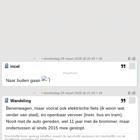
• donderdag 26 maart 2026 @ 20:45 • 18
incel
they/them
Naar buiten gaan
• donderdag 26 maart 2026 @ 21:20 • 19
Wandeling
Benenwagen, maar vooral ook elektrische fiets (ik woon wat
verder van stad), en openbaar vervoer (trein, bus en tram).
Nooit met de auto gereden, wel 11 jaar met de brommer, maar
ondertussen al sinds 2015 mee gestopt.
Slachtofferloos gedrag straffen maakt de gestrafte persoon tot slachtoffer en de
straffende instantie tot agressor.