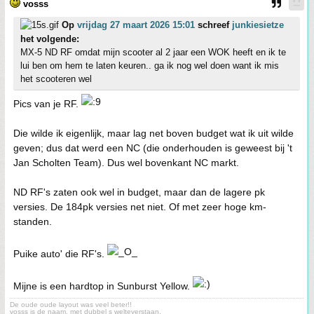
vosss
Op
vrijdag 27 maart 2026 15:01
schreef
junkiesietze
het volgende:
MX-5 ND RF omdat mijn scooter al 2 jaar een WOK heeft en ik te
lui ben om hem te laten keuren.. ga ik nog wel doen want ik mis
het scooteren wel
Pics van je RF.
Die wilde ik eigenlijk, maar lag net boven budget wat ik uit wilde
geven; dus dat werd een NC (die onderhouden is geweest bij 't
Jan Scholten Team). Dus wel bovenkant NC markt.
ND RF's zaten ook wel in budget, maar dan de lagere pk
versies. De 184pk versies net niet. Of met zeer hoge km-
standen.
Puike auto' die RF's.
Mijne is een hardtop in Sunburst Yellow.
De oude oude layout was veel beter!!
vosss is de naam, met dubbel s welteverstaan.