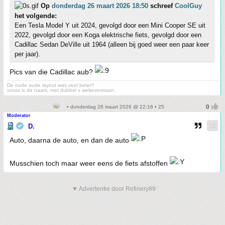
Op
donderdag 26 maart 2026 18:50
schreef
CoolGuy
het volgende:
Een Tesla Model Y uit 2024, gevolgd door een Mini Cooper SE uit
2022, gevolgd door een Koga elektrische fiets, gevolgd door een
Cadillac Sedan DeVille uit 1964 (alleen bij goed weer een paar keer
per jaar).
Pics van die Cadillac aub?
De oude oude layout was veel beter!!
vosss is de naam, met dubbel s welteverstaan.
• donderdag 26 maart 2026 @ 22:16 • 25
Moderator
D.
Auto, daarna de auto, en dan de auto
Musschien toch maar weer eens de fiets afstoffen
▼ Advertentie door Refinery89