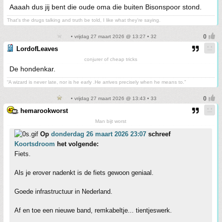
Aaaah dus jij bent die oude oma die buiten Bisonspoor stond.
That's the drugs talking and truth be told, I like what they're saying.
• vrijdag 27 maart 2026 @ 13:27 • 32
LordofLeaves
conjurer of cheap tricks
De hondenkar.
“A wizard is never late, nor is he early .He arrives precisely when he means to.”
• vrijdag 27 maart 2026 @ 13:43 • 33
hemarookworst
Man bijt worst
Op
donderdag 26 maart 2026 23:07
schreef
Koortsdroom
het volgende:
Fiets.
Als je erover nadenkt is de fiets gewoon geniaal.
Goede infrastructuur in Nederland.
Af en toe een nieuwe band, remkabeltje... tientjeswerk.