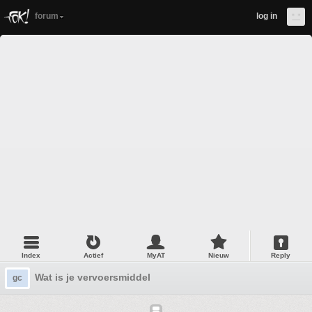
forum
log in
Index
Actief
MyAT
Nieuw
Reply
Wat is je vervoersmiddel
gc