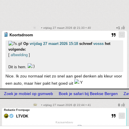
• vrijdag 27 maart 2026 @ 21:33 • 40
Koortsdroom
Op
vrijdag 27 maart 2026 15:18
schreef
vosss
het
volgende:
[
afbeelding
]
Dit is hem.
Nice. Ik zou normaal niet zo snel aan geel denken als kleur voor
een auto, maar hier pakt het goed uit
Zoek je mobiel op gsmweb
Boek je safari bij Beekse Bergen
Za
• vrijdag 27 maart 2026 @ 22:44 • 41
Redactie Frontpage
LTVDK
Kazaamdavu