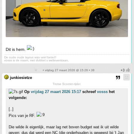
Dit is hem.
De oude oude layout was veel beter!!
vosss is de naam, met dubbel s welteverstaan.
• vrijdag 27 maart 2026 @ 15:26 • 38
junkiesietze
Trotse Scooter-rijder.
Op
vrijdag 27 maart 2026 15:17
schreef
vosss
het
volgende:
[..]
Pics van je RF.
Die wilde ik eigenlijk, maar lag net boven budget wat ik uit wilde
geven; dus dat werd een NC (die onderhouden is geweest bij 't Jan