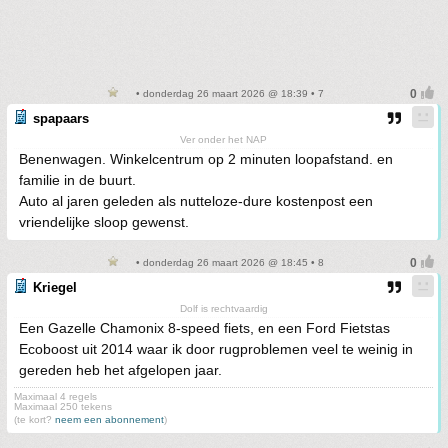
• donderdag 26 maart 2026 @ 18:39 • 7
spapaars
Ver onder het NAP
Benenwagen. Winkelcentrum op 2 minuten loopafstand. en
familie in de buurt.
Auto al jaren geleden als nutteloze-dure kostenpost een
vriendelijke sloop gewenst.
• donderdag 26 maart 2026 @ 18:45 • 8
Kriegel
Dolf is rechtvaardig
Een Gazelle Chamonix 8-speed fiets, en een Ford Fietstas
Ecoboost uit 2014 waar ik door rugproblemen veel te weinig in
gereden heb het afgelopen jaar.
Maximaal 4 regels
Maximaal 250 tekens
(te kort?
neem een abonnement
)