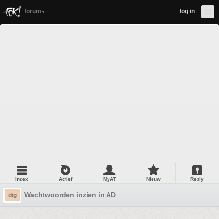
forum
log in
Index
Actief
MyAT
Nieuw
Reply
Wachtwoorden inzien in AD
dig