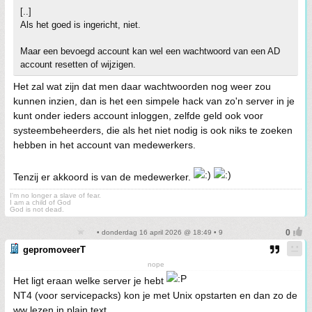
[..]
Als het goed is ingericht, niet.
Maar een bevoegd account kan wel een wachtwoord van een AD
account resetten of wijzigen.
Het zal wat zijn dat men daar wachtwoorden nog weer zou
kunnen inzien, dan is het een simpele hack van zo'n server in je
kunt onder ieders account inloggen, zelfde geld ook voor
systeembeheerders, die als het niet nodig is ook niks te zoeken
hebben in het account van medewerkers.
Tenzij er akkoord is van de medewerker.
I'm no longer a slave of fear.
I am a child of God
God is not dead.
• donderdag 16 april 2026 @ 18:49 • 9
gepromoveerT
nope
Het ligt eraan welke server je hebt
NT4 (voor servicepacks) kon je met Unix opstarten en dan zo de
ww lezen in plain text.