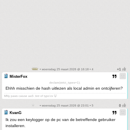
• woensdag 25 maart 2026 @ 16:18 • 4
MisterFox
declare(strict_types=1);
Ehhh misschien de hash uitlezen als local admin en ontcijferen?
MNy paws caiuse aaS ;lotr of typo'zx 🦊
• woensdag 25 maart 2026 @ 23:01 • 5
KvanG
Ik zou een keylogger op de pc van de betreffende gebruiker
installeren.