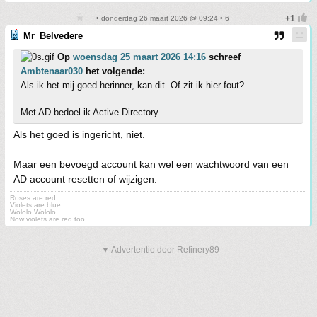
• donderdag 26 maart 2026 @ 09:24 • 6
Mr_Belvedere
Op
woensdag 25 maart 2026 14:16
schreef
Ambtenaar030
het volgende:
Als ik het mij goed herinner, kan dit. Of zit ik hier fout?
Met AD bedoel ik Active Directory.
Als het goed is ingericht, niet.
Maar een bevoegd account kan wel een wachtwoord van een
AD account resetten of wijzigen.
Roses are red
Violets are blue
Wololo Wololo
Now violets are red too
▼ Advertentie door Refinery89