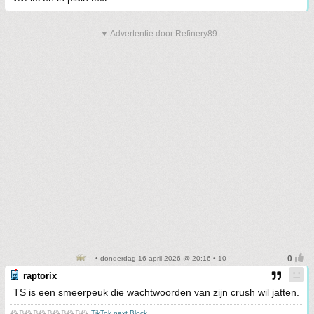
▼ Advertentie door Refinery89
• donderdag 16 april 2026 @ 20:16 • 10
raptorix
TS is een smeerpeuk die wachtwoorden van zijn crush wil jatten.
🕰️₿🕰️₿🕰️₿🕰️₿🕰️₿🕰️
TikTok next Block