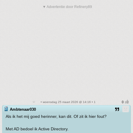
▼ Advertentie door Refinery89
• woensdag 25 maart 2026 @ 14:16 • 1
Ambtenaar030
Als ik het mij goed herinner, kan dit. Of zit ik hier fout?
Met AD bedoel ik Active Directory.