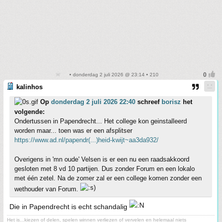
• donderdag 2 juli 2026 @ 23:14 • 210
kalinhos
Op
donderdag 2 juli 2026 22:40
schreef
borisz
het
volgende:
Ondertussen in Papendrecht... Het college kon geinstalleerd
worden maar... toen was er een afsplitser
https://www.ad.nl/papendr(...)heid-kwijt~aa3da932/
Overigens in 'mn oude' Velsen is er een nu een raadsakkoord
gesloten met 8 vd 10 partijen. Dus zonder Forum en een lokalo
met één zetel. Na de zomer zal er een college komen zonder een
wethouder van Forum.
Die in Papendrecht is echt schandalig
Het is...kiezen of delen, spelen winnen verliezen of vervelen en helemaal niets