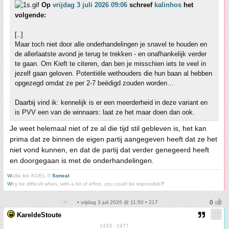
Op
vrijdag 3 juli 2026 09:06
schreef
kalinhos
het
volgende:
[..]
Maar toch niet door alle onderhandelingen je snavel te houden en
de allerlaatste avond je terug te trekken - en onafhankelijk verder
te gaan. Om Kieft te citeren, dan ben je misschien iets te veel in
jezelf gaan geloven. Potentiële wethouders die hun baan al hebben
opgezegd omdat ze per 2-7 beëdigd zouden worden…
Daarbij vind ik: kennelijk is er een meerderheid in deze variant en
is PVV een van de winnaars: laat ze het maar doen dan ook.
Je weet helemaal niet of ze al die tijd stil gebleven is, het kan
prima dat ze binnen de eigen partij aangegeven heeft dat ze het
niet vond kunnen, en dat de partij dat verder genegeerd heeft
en doorgegaan is met de onderhandelingen.
W
ullie bin KOEL ©
Soneal
W
hy be difficult when, with a bit of effort, you could be impossible
?
• vrijdag 3 juli 2026 @ 11:50 • 217
KareldeStoute
1433 - 1477