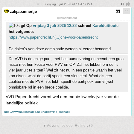
• vrijdag 3 juli 2026 @ 14:47 • 224
zakjapannertje
rijksmonument
Op
vrijdag 3 juli 2026 12:28
schreef
KareldeStoute
het volgende:
https://www.papendrecht.n(...)che-voor-papendrecht
De risico’s van deze combinatie werden al eerder benoemd.
De VVD is de enige partij met bestuurservaring en neemt een groot
risico met hun keuze voor PVV en OP. Zal het lukken om de rit
vier jaar uit te zitten? Wel zit het nu in een positie waarin het veel
kan eisen, want de partij speelt een sleutelrol. Want als een
coalitie met de PVV niet lukt, speelt de partij ook een vrijwel
onmisbare rol in een brede coalitie.
VVD Papendrecht vormt wel een mooie kweekvijver voor de
landelijke politiek
http://www.nationstates.net/nation=the_menapii
▼ Advertentie door Refinery89