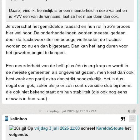
Daarbij vind ik: kennelijk is er een meerderheid in deze variant en
is PVV een van de winnaars: laat ze het maar doen dan ook.
Je overschat het gemiddelde raadslid en hun rol in zo'n proces
hier wel hoor. De onderhandelingen worden meestal gedaan
door de fractievoorzitter en beoogd wethouder, de fracties
worden zo nu en dan bijgepraat. Dan kan het lang duren voor
het geweten begint te knagen.
Een meerderheid van de helft plus één is erg krap en wordt in
de meeste gemeenten als ongewenst gezien, men kiest dan ook
best vaak een partij extra dan strikt noodzakelijk. Het is dus
nogal een gok, zeker als je er zo’n controversiële club bij neemt
die ook niet bekend staat om hun stabiliteit (die ook nog eens
nieuw is in hun raad).
• vrijdag 3 juli 2026 @ 11:13 • 214
kalinhos
Op
vrijdag 3 juli 2026 11:03
schreef
KareldeStoute
het
volgende: