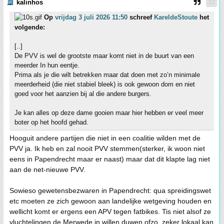
kalinhos
Op
vrijdag 3 juli 2026 11:50
schreef
KareldeStoute
het
volgende:
[..]
De PVV is wel de grootste maar komt niet in de buurt van een
meerder In hun eentje.
Prima als je die wilt betrekken maar dat doen met zo’n minimale
meerderheid (die niet stabiel bleek) is ook gewoon dom en niet
goed voor het aanzien bij al die andere burgers.
Je kan alles op deze dame gooien maar hier hebben er veel meer
boter op het hoofd gehad.
Hooguit andere partijen die niet in een coalitie wilden met de
PVV ja. Ik heb en zal nooit PVV stemmen(sterker, ik woon niet
eens in Papendrecht maar er naast) maar dat dit klapte lag niet
aan de net-nieuwe PVV.
Sowieso gewetensbezwaren in Papendrecht: qua spreidingswet
etc moeten ze zich gewoon aan landelijke wetgeving houden en
wellicht komt er ergens een APV tegen fatbikes. Tis niet alsof ze
vluchtelingen de Merwede in willen duwen ofzo, zeker lokaal kan