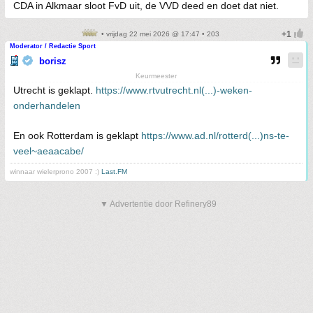
CDA in Alkmaar sloot FvD uit, de VVD deed en doet dat niet.
• vrijdag 22 mei 2026 @ 17:47 • 203
Moderator / Redactie Sport
borisz
Keurmeester
Utrecht is geklapt.
https://www.rtvutrecht.nl(...)-weken-
onderhandelen
En ook Rotterdam is geklapt
https://www.ad.nl/rotterd(...)ns-te-
veel~aeaacabe/
winnaar wielerprono 2007 :)
Last.FM
▼ Advertentie door Refinery89