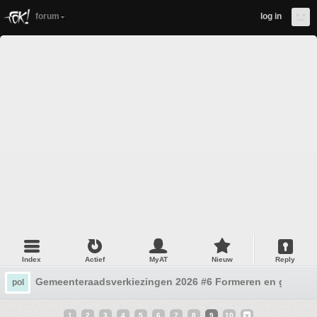
forum
log in
Index
Actief
MyAT
Nieuw
Reply
Gemeenteraadsverkiezingen 2026 #6 Formeren en gedoe
pol
1
2
3
4
5
6
7
8
9
10