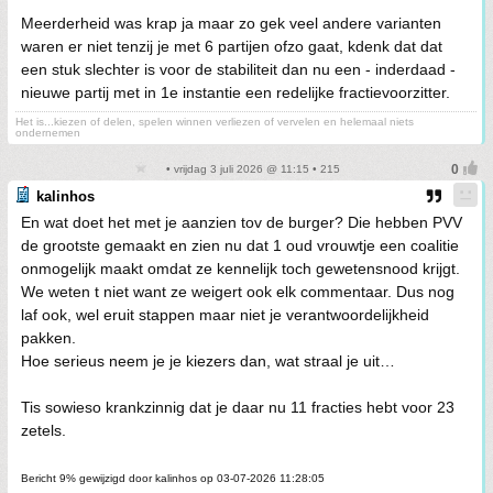
Meerderheid was krap ja maar zo gek veel andere varianten
waren er niet tenzij je met 6 partijen ofzo gaat, kdenk dat dat
een stuk slechter is voor de stabiliteit dan nu een - inderdaad -
nieuwe partij met in 1e instantie een redelijke fractievoorzitter.
Het is...kiezen of delen, spelen winnen verliezen of vervelen en helemaal niets
ondernemen
• vrijdag 3 juli 2026 @ 11:15 • 215
kalinhos
En wat doet het met je aanzien tov de burger? Die hebben PVV
de grootste gemaakt en zien nu dat 1 oud vrouwtje een coalitie
onmogelijk maakt omdat ze kennelijk toch gewetensnood krijgt.
We weten t niet want ze weigert ook elk commentaar. Dus nog
laf ook, wel eruit stappen maar niet je verantwoordelijkheid
pakken.
Hoe serieus neem je je kiezers dan, wat straal je uit…
Tis sowieso krankzinnig dat je daar nu 11 fracties hebt voor 23
zetels.
Bericht 9% gewijzigd door kalinhos op 03-07-2026 11:28:05