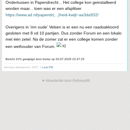
Ondertussen in Papendrecht... Het college kon geinstalleerd
worden maar... toen was er een afsplitser
https://www.ad.nl/papendr(...)heid-kwijt~aa3da932/
Overigens in 'mn oude' Velsen is er een nu een raadsakkoord
gesloten met 8 vd 10 partijen. Dus zonder Forum en een lokalo
met één zetel. Na de zomer zal er een college komen zonder
een wethouder van Forum.
Bericht 31% gewijzigd door borisz op 02-07-2026 22:47:25
winnaar wielerprono 2007 :)
Last.FM
▼ Advertentie door Refinery89