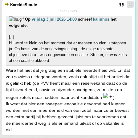
KareldeStoute
1433 - 1477
Op
vrijdag 3 juli 2026 14:00
schreef
kalinhos
het
volgende:
[..]
Hij werd te klein op het moment dat er mensen zouden uitstappen
ja. Op basis van de verkiezingsuitslag - de enige relevante
objectieve data - was er gewoon een coalitie. Sterker, er was zelfs
al een coalitie akkoord.
Ware het niet dat je graag een stabiele meerderheid wilt. En dat
zou sowieso uitdagend worden, zoals ook blijkt uit het artikel dat
ik gelinkt heb (de PVV heeft maar één reservekandidaat op de
lijst bijvoorbeeld, sowieso bijzonder overigens, ze mikten op
negen zetels maar hadden maar acht kandidaten
).
Ik weet dat hier een tweepartijencoalitie gevormd had kunnen
worden met een meerderheid van één zetel maar ze er bewust
een extra partij bij hebben gezocht, juist om te voorkomen dat
de meerderheid weg is als er iemand uitvalt of op vakantie is
oid.