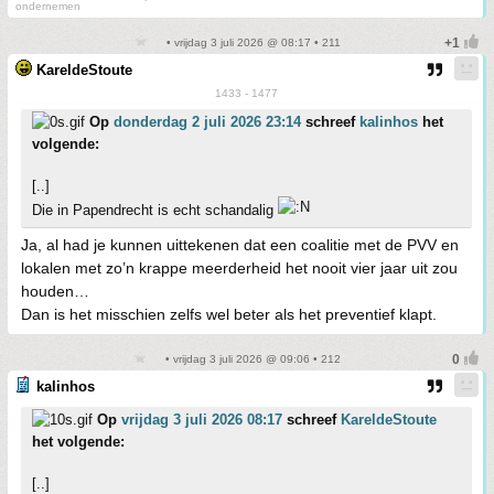
ondernemen
• vrijdag 3 juli 2026 @ 08:17 • 211
KareldeStoute
1433 - 1477
Op
donderdag 2 juli 2026 23:14
schreef
kalinhos
het
volgende:
[..]
Die in Papendrecht is echt schandalig
Ja, al had je kunnen uittekenen dat een coalitie met de PVV en
lokalen met zo’n krappe meerderheid het nooit vier jaar uit zou
houden…
Dan is het misschien zelfs wel beter als het preventief klapt.
• vrijdag 3 juli 2026 @ 09:06 • 212
kalinhos
Op
vrijdag 3 juli 2026 08:17
schreef
KareldeStoute
het volgende:
[..]