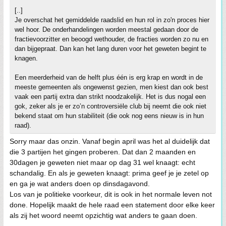
[..]
Je overschat het gemiddelde raadslid en hun rol in zo'n proces hier
wel hoor. De onderhandelingen worden meestal gedaan door de
fractievoorzitter en beoogd wethouder, de fracties worden zo nu en
dan bijgepraat. Dan kan het lang duren voor het geweten begint te
knagen.
Een meerderheid van de helft plus één is erg krap en wordt in de
meeste gemeenten als ongewenst gezien, men kiest dan ook best
vaak een partij extra dan strikt noodzakelijk. Het is dus nogal een
gok, zeker als je er zo’n controversiële club bij neemt die ook niet
bekend staat om hun stabiliteit (die ook nog eens nieuw is in hun
raad).
Sorry maar das onzin. Vanaf begin april was het al duidelijk dat
die 3 partijen het gingen proberen. Dat dan 2 maanden en
30dagen je geweten niet maar op dag 31 wel knaagt: echt
schandalig. En als je geweten knaagt: prima geef je je zetel op
en ga je wat anders doen op dinsdagavond.
Los van je politieke voorkeur, dit is ook in het normale leven not
done. Hopelijk maakt de hele raad een statement door elke keer
als zij het woord neemt opzichtig wat anders te gaan doen.