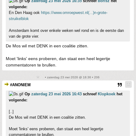
Op
zaterdag 23 mei 2026 16:35
schreef
borisz
het
volgende:
En Den Haag ook
https://www.omroepwest.nl(...)n-grote-
struikelblok
Amsterdam komt over enkele weken wel rond en is de eerste dan
van de grote vier.
De Mos wil met DENK in een coalitie zitten.
Moet 'links' eens proberen, dan staat een heel legertje
commentatoren te brullen.
• zaterdag 23 mei 2026 @ 18:36 • 206
#ANONIEM
Op
zaterdag 23 mei 2026 16:43
schreef
Klopkoek
het
volgende:
[..]
De Mos wil met DENK in een coalitie zitten.
Moet 'links' eens proberen, dan staat een heel legertje
commentatoren te brullen.