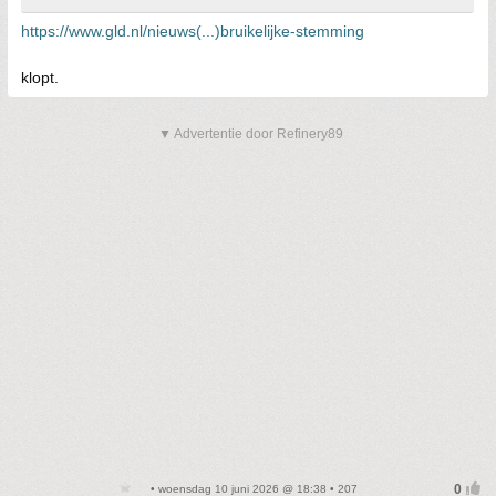
https://www.gld.nl/nieuws(...)bruikelijke-stemming
klopt.
▼ Advertentie door Refinery89
• woensdag 10 juni 2026 @ 18:38 • 207