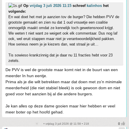
Op
vrijdag 3 juli 2026 11:15
schreef
kalinhos
het
volgende:
En wat doet het met je aanzien tov de burger? Die hebben PVV de
grootste gemaakt en zien nu dat 1 oud vrouwtje een coalitie
onmogelijk maakt omdat ze kennelijk toch gewetensnood krijgt.
We weten t niet want ze weigert ook elk commentaar. Dus nog laf
ook, wel eruit stappen maar niet je verantwoordelijkheid pakken.
Hoe serieus neem je je kiezers dan, wat straal je uit…
Tis sowieso krankzinnig dat je daar nu 11 fracties hebt voor 23
zetels.
De PVV is wel de grootste maar komt niet in de buurt van een
meerder In hun eentje.
Prima als je die wilt betrekken maar dat doen met zo’n minimale
meerderheid (die niet stabiel bleek) is ook gewoon dom en niet
goed voor het aanzien bij al die andere burgers.
Je kan alles op deze dame gooien maar hier hebben er veel
meer boter op het hoofd gehad.
• vrijdag 3 juli 2026 @ 11:58 • 218