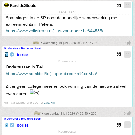
KareldeStoute
1433 - 1477
Spanningen in de SP door de mogelijke samenwerking met
extreemrechts in Pekela.
https://www.volkskrant.nl(...)s-van-doen~bc844535/
• woensdag 10 juni 2026 @ 21:27 • 208
Moderator / Redactie Sport
borisz
Keurmeester
Ondertussen in Tiel
https://www.ad.nl/tiel/to(...)per-direct~a91ce5ba/
Zit er geen college meer en ook vorming van de nieuwe zal wel
even duren.
winnaar wielerprono 2007 :)
Last.FM
• donderdag 2 juli 2026 @ 22:40 • 209
Moderator / Redactie Sport
borisz
Keurmeester