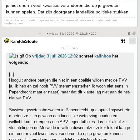
je niet enorm veel kwesties veranderen die op je geweten
kunnen spelen. Dat zijn doorgaans landelijke politieke stukken.
Het is...kiezen of delen, spelen winnen verliezen of vervelen en helemaal niets
ondernemen
• vrijdag 3 juli 2026 @ 12:18 • 220
KareldeStoute
1433 - 1477
Op
vrijdag 3 juli 2026 12:02
schreef
kalinhos
het
volgende:
[..]
Hooguit andere partijen die niet in een coalitie wilden met de PVV
ja. Ik heb en zal nooit PVV stemmen(sterker, ik woon niet eens in
Papendrecht maar er naast) maar dat dit klapte lag niet aan de net-
nieuwe PVV.
Sowieso gewetensbezwaren in Papendrecht: qua spreidingswet etc
moeten ze zich gewoon aan landelijke wetgeving houden en
wellicht komt er ergens een APV tegen fatbikes. Tis niet alsof ze
vluchtelingen de Merwede in willen duwen ofzo, zeker lokaal kan je
niet enorm veel kwesties veranderen die op je geweten kunnen
spelen. Dat zijn doorgaans landelijke politieke stukken.