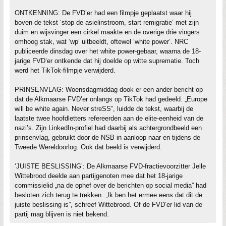
ONTKENNING: De FVD’er had een filmpje geplaatst waar hij
boven de tekst ‘stop de asielinstroom, start remigratie’ met zijn
duim en wijsvinger een cirkel maakte en de overige drie vingers
omhoog stak, wat ‘wp’ uitbeeldt, oftewel ‘white power’. NRC
publiceerde dinsdag over het white power-gebaar, waarna de 18-
jarige FVD’er ontkende dat hij doelde op witte suprematie. Toch
werd het TikTok-filmpje verwijderd.
PRINSENVLAG: Woensdagmiddag dook er een ander bericht op
dat de Alkmaarse FVD’er onlangs op TikTok had gedeeld. „Europe
will be white again. Never streSS”, luidde de tekst, waarbij de
laatste twee hoofdletters refereerden aan de elite-eenheid van de
nazi’s. Zijn LinkedIn-profiel had daarbij als achtergrondbeeld een
prinsenvlag, gebruikt door de NSB in aanloop naar en tijdens de
Tweede Wereldoorlog. Ook dat beeld is verwijderd.
‘JUISTE BESLISSING’: De Alkmaarse FVD-fractievoorzitter Jelle
Wittebrood deelde aan partijgenoten mee dat het 18-jarige
commissielid „na de ophef over de berichten op social media” had
besloten zich terug te trekken. „Ik ben het ermee eens dat dit de
juiste beslissing is”, schreef Wittebrood. Of de FVD’er lid van de
partij mag blijven is niet bekend.