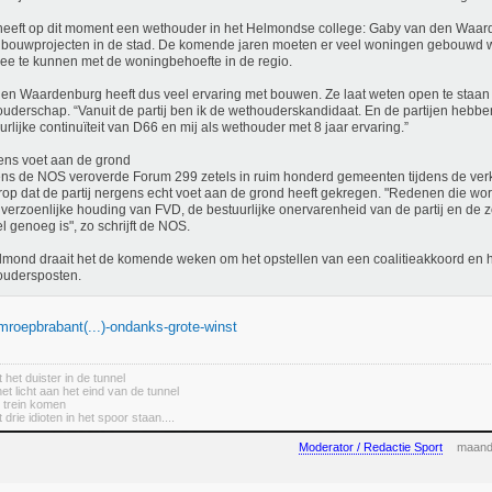
eeft op dit moment een wethouder in het Helmondse college: Gaby van den Waar
 bouwprojecten in de stad. De komende jaren moeten er veel woningen gebouwd
e te kunnen met de woningbehoefte in de regio.
en Waardenburg heeft dus veel ervaring met bouwen. Ze laat weten open te staan 
uderschap. “Vanuit de partij ben ik de wethouderskandidaat. En de partijen hebb
urlijke continuïteit van D66 en mij als wethouder met 8 jaar ervaring.”
ns voet aan de grond
ns de NOS veroverde Forum 299 zetels in ruim honderd gemeenten tijdens de ver
 erop dat de partij nergens echt voet aan de grond heeft gekregen. "Redenen die w
verzoenlijke houding van FVD, de bestuurlijke onervarenheid van de partij en de zo
el genoeg is", zo schrijft de NOS.
lmond draait het de komende weken om het opstellen van een coalitieakkoord en 
oudersposten.
mroepbrabant(...)-ondanks-grote-winst
 het duister in de tunnel
het licht aan het eind van de tunnel
e trein komen
 drie idioten in het spoor staan....
Moderator / Redactie Sport
maand