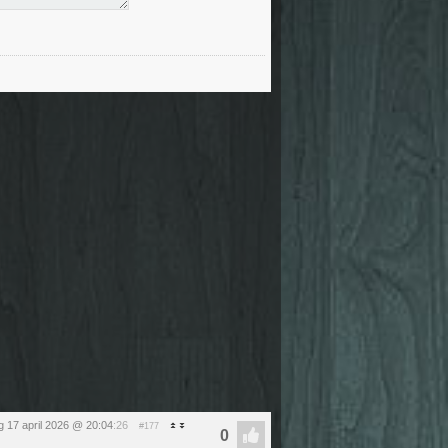
ag 17 april 2026 @ 20:04
:26
#177