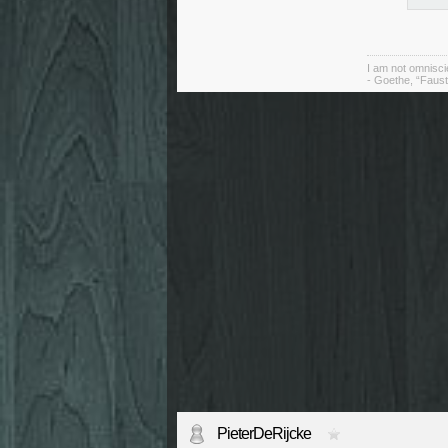
I am not omniscie
- Goethe, “Faust
PieterDeRijcke