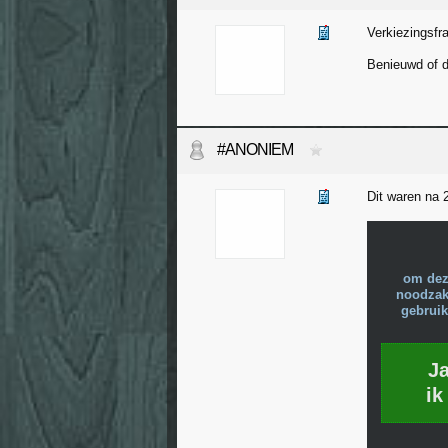
Verkiezingsfr
Benieuwd of d
#ANONIEM
Dit waren na 
om dez
noodzake
gebruik
J
ik