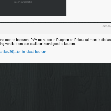
meer informatie
dinsda
gens mee te besturen, PVV tot nu toe in Rucphen en Pekela (al moet ik die laat
ing verplicht om een coalitieakkoord goed te keuren).
artikel/26(...)en-in-lokaal-bestuur