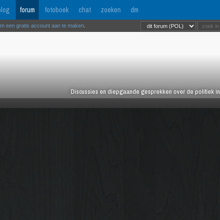
log
forum
fotoboek
chat
zoeken
dm
om een gratis account aan te maken
.
Discussies en diepgaande gesprekken over de politiek in 