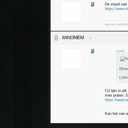
De stand van
https://www.r
winnaar wielerp
#ANONIEM
quote:
Dit w
[
afbe
CU lijkt in el
mee praten, 5
https://www.nd
Kan het van an