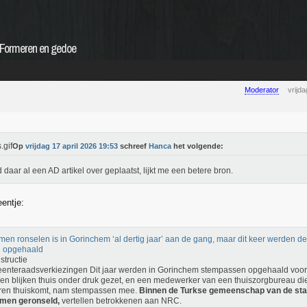
Formeren en gedoe
Moderator
vrijd
Op
vrijdag 17 april 2026 19:53
schreef
Hanca
het volgende:
d daar al een AD artikel over geplaatst, lijkt me een betere bron.
eentje:
en ronselen is in Gorinchem ‘al dertig jaar’ aan de gang, maar dit keer werden d
g opgehaald
structie
nteraadsverkiezingen Dit jaar werden in Gorinchem stempassen opgehaald voor
n blijken thuis onder druk gezet, en een medewerker van een thuiszorgbureau die
ren thuiskomt, nam stempassen mee.
Binnen de Turkse gemeenschap van de stad
men geronseld,
vertellen betrokkenen aan NRC.