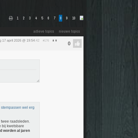
1
2
3
4
5
6
7
8
9
10
actieve topics
nieuwe topics
ag 17 april 2026 @ 19:54
:42
#176
e stempassen wel erg
 twee raadsleden.
 bij kwetsbare
 worden al jaren