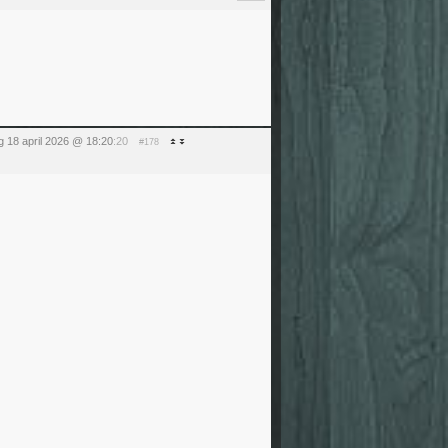
g 18 april 2026 @ 18:20
:20
#178