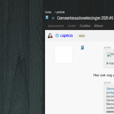
Index
»
politiek
Gemeenteraadsverkiezingen 2026 #6 
abonnement
Unibet
Coolblue
Bitvavo
capricia
quote:
Ik ha
Hier ook nog 
quote:
Stemm
greti
recon
Gemee
Mense
oude
stem