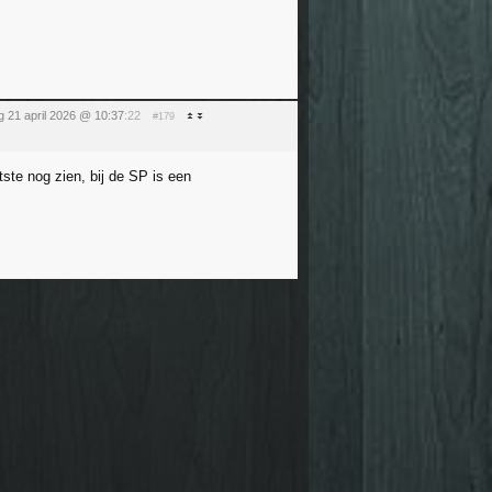
g 21 april 2026 @ 10:37
:22
#179
ste nog zien, bij de SP is een