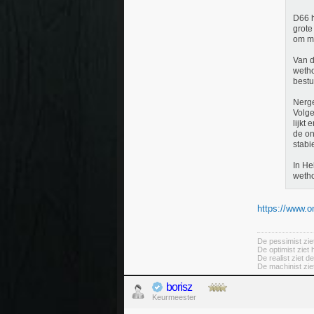
D66 h
grote
om me
Van d
wetho
bestu
Nerge
Volge
lijkt
de on
stabi
In He
weth
https://www.o
De pessimist ziet
De optimist ziet 
De realist ziet d
De machinist ziet
borisz
Keurmeester