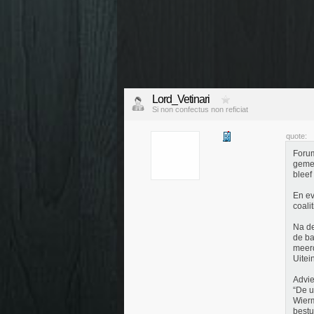
Lord_Vetinari
Si non confectus non reficiat
quote:
Forum
gemee
bleef
En ev
coali
Na de
de ba
meerd
Uitei
Advie
“De u
Wierm
bestu