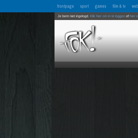
frontpage
sport
games
film & tv
web
Je bent niet ingelogd.
Klik hier om in te loggen
of
hier 