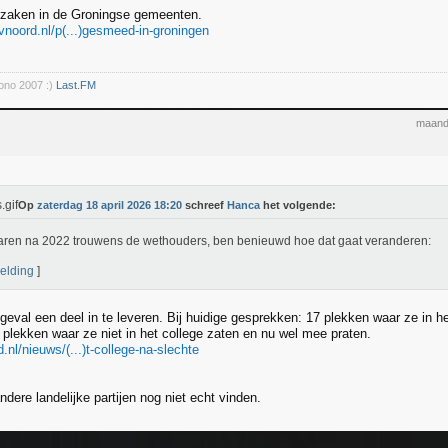
 zaken in de Groningse gemeenten.
tvnoord.nl/p(...)gesmeed-in-groningen
rono 2007 :)
Last.FM
maand
Op
zaterdag 18 april 2026 18:20
schreef
Hanca
het volgende:
aren na 2022 trouwens de wethouders, ben benieuwd hoe dat gaat veranderen:
elding
]
k geval een deel in te leveren. Bij huidige gesprekken: 17 plekken waar ze in h
 plekken waar ze niet in het college zaten en nu wel mee praten.
.nl/nieuws/(...)t-college-na-slechte
dere landelijke partijen nog niet echt vinden.