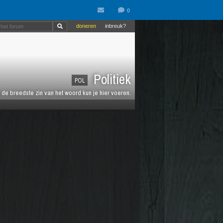
doneren
inbreuk?
Politiek
POL
de breedste zin van het woord kun je hier voeren.