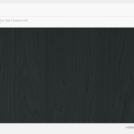
nt, but I know a lot.
”
vrijd