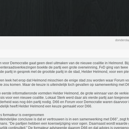
donderdag
 voor Democratie gaat geen deel uitmaken van de nieuwe coalitie in Helmond. Bij
nteraadsverkiezingen boekte de partij een grote overwinning, FvD ging van twee n
 de partij in gesprek met de grootste partij in de stad, Helder Helmond, voor een plek
en leek het erop dat Helmond misschien de enige stad zou worden waar Forum vo
tie zou komen. Maar de keuze is uiteindelijk toch gevallen op samenwerking met D
 eerste informatieronde vormden Helder Helmond, de grote winnaar van de verk
sis voor een nieuwe coalitie. Lokaal Sterk werd daar als vierde partij aan toegevo
erheid was nog één partij nodig. D66 en Forum voor Democratie waren daarvoor i
ndelijk heeft Helder Helmond een keuze gemaakt voor D66.
s formateur is overgenomen
iteindelijke conclusie is dat er vertrouwen is in een samenwerking met D66”, zegt
ans. “De partijen hebben een koerswijziging voor ogen. Daarnaast wordt waarde
urlijk continuïteit.” De formateur adviseerde daarom D66 en dat advies is overgen