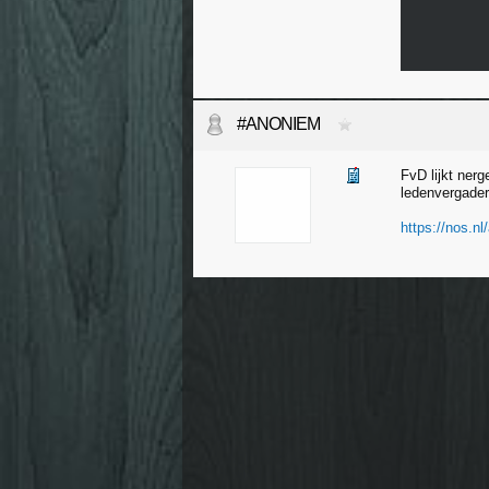
#ANONIEM
FvD lijkt ner
ledenvergader
https://nos.nl/