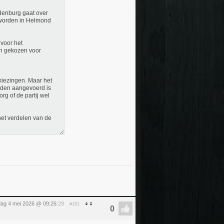
denburg gaat over
 worden in Helmond
voor het
en gekozen voor
kiezingen. Maar het
orden aangevoerd is
rg of de partij wel
het verdelen van de
ag 4 mei 2026 @ 09:26
:29
#181