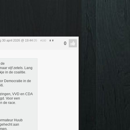
 30 april 2026 @ 19:44
:05
#180
 de
aar vijf zetels. Lang
je in de coalitie.
or Democratie in de
66.
iezingen, VVD en CDA
egd. Voor een
n de race.
 formateur Huub
 gehecht aan
omen.