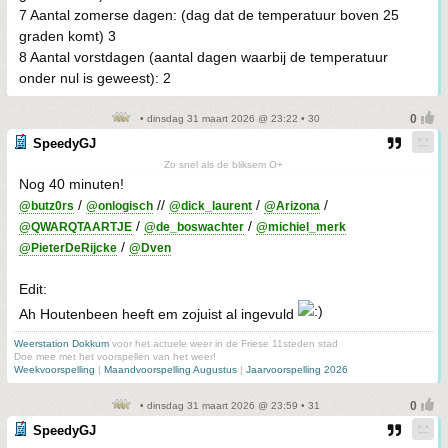
7 Aantal zomerse dagen: (dag dat de temperatuur boven 25
graden komt) 3
8 Aantal vorstdagen (aantal dagen waarbij de temperatuur
onder nul is geweest): 2
• dinsdag 31 maart 2026 @ 23:22 • 30
SpeedyGJ
Zo snel als de bliksem O+
Nog 40 minuten!
/
//
/
/
@butz0rs
@onlogisch
@dick_laurent
@Arizona
/
/
@QWARQTAARTJE
@de_boswachter
@michiel_merk
/
@PieterDeRijcke
@Dven
Edit:
Ah Houtenbeen heeft em zojuist al ingevuld
Weerstation Dokkum
voor het actuele weer in de Friese 11steden stad
Doe mee met het voorspellen van het weer!
Weekvoorspelling
|
Maandvoorspelling Augustus
|
Jaarvoorspelling 2026
• dinsdag 31 maart 2026 @ 23:59 • 31
SpeedyGJ