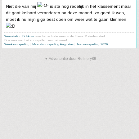
Niet die van mij
is sta nog redelijk in het klassement maar
dit gaat keihard veranderen na deze maand..zo goed ik was,
moet ik nu mijn giga best doen om weer wat te gaan klimmen
Weerstation Dokkum
voor het actuele weer in de Friese 11steden stad
Doe mee met het voorspellen van het weer!
Weekvoorspelling
|
Maandvoorspelling Augustus
|
Jaarvoorspelling 2026
▼ Advertentie door Refinery89