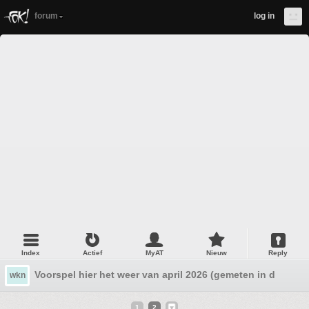
forum
log in
Index
Actief
MyAT
Nieuw
Reply
Voorspel hier het weer van april 2026 (gemeten in de Bilt)
wkn
1
2