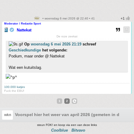
• woensdag 6 mei 2026 @ 22:40 • 41
Moderator / Redactie Sport
Nattekat
De roze zeekat
Op
woensdag 6 mei 2026 21:19
schreef
Geschiedkundige
het volgende:
Podium, maar onder @:Nattekat
Wat een kutuitslag.
100.000 katjes
Fuck the EBU!
1
2
Voorspel hier het weer van april 2026 (gemeten in de Bilt)
wkn
steun FOK! en koop via een van deze links
Coolblue
Bitvavo