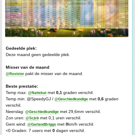
Gedeelde plek:
Deze maand geen gedeelde plek.
Misser van de maand
pakt de misser van de maand.
@Resistor
Beste prestatie:
Temp max:
met
0,1
graden verschil.
@Nattekat
Temp min: @SpeedyGJ /
met
0,6
graden
@Geschiedkundige
verschil.
Neerslag:
met 29,6mm verschil.
@Geschiedkundige
Zon uren:
met 0,1 uren verschil.
@Scjvb
Gem wind:
met
0
km/h verschil.
@GarlandBriggs
<0 Graden: 7 users met
0
dagen verschil.