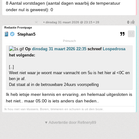
8 Aantal vorstdagen (aantal dagen waarbij de temperatuur
onder nul is geweest): 0
• dinsdag 31 maart 2026 @ 23:15 • 28
Redactie Frontpage
Stephan5
Primusch
Op
dinsdag 31 maart 2026 22:35
schreef
Lospedrosa
het volgende:
[..]
Weet niet waar je woont maar vannacht om 5u is het hier al <0C en
ben je af.
Dat staat al in de betrouwbare 24uurs voorspelling
Ik heb ietsje meer kennis en ervaring..en helemaal uitgesloten is
het niet.. maar 05.00 is iets anders dan heden..
Ik hou niet van klussers. Boren, timmeren en schuren is uit den boze.
▼ Advertentie door Refinery89