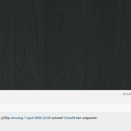
dinsd
Op
dinsdag 7 april 2026 12:03
schreef
Chea49
het volgende: