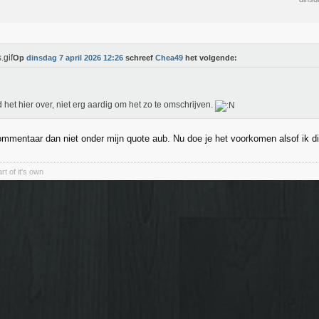
Op
dinsdag 7 april 2026 12:26
schreef
Chea49
het volgende:
d het hier over, niet erg aardig om het zo te omschrijven.
ommentaar dan niet onder mijn quote aub. Nu doe je het voorkomen alsof ik d
rt of it's own