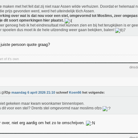
e maken met het feit dat zij niet naar Assen wilde verhuizen. Doordat er helemaal ni
die prijs gevonden werd, werd het uiteindelijk tóch Assen.
king over wat is dat nou voor een stel, omgevormd tot Moslims, zeer ongepa
je dit soort opmerkingen hier plaatst.
r genoeg heb ik het eindresultaat niet kunnen zien en bij het terugkijken is er gee
r spoelen dus moet ik de hele uitzending weer gaan bekijken, balen!
 juiste persoon quote graag?
rt of it's own
dinsd
Op
maandag 6 april 2026 21:10
schreef
Koen66
het volgende:
niet gekeken maar kwam woonkamer binnenlopen.
s dit voor een stel? Drents stel omgevormd naar moslims ofzo
r over, niet erg aardig om het zo te omschrijven.
dinsd