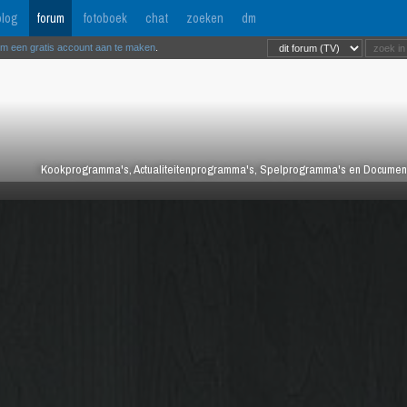
log
forum
fotoboek
chat
zoeken
dm
om een gratis account aan te maken
.
Kookprogramma's, Actualiteitenprogramma's, Spelprogramma's en Documentair