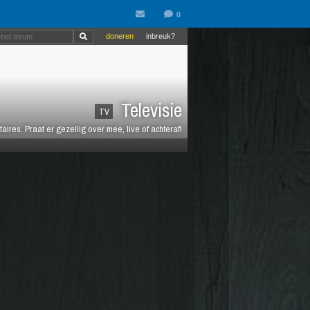
doneren
inbreuk?
Televisie
TV
es. Praat er gezellig over mee, live of achteraf!