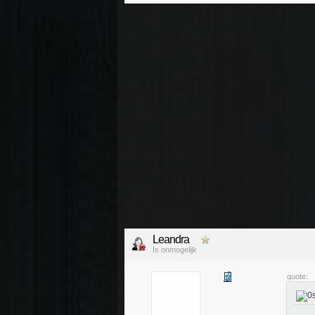
Leandra
Is onmogelijk
quote: