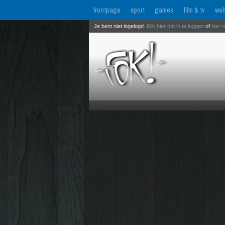
frontpage
sport
games
film & tv
web
Je bent niet ingelogd.
Klik hier om in te loggen
of
hier 