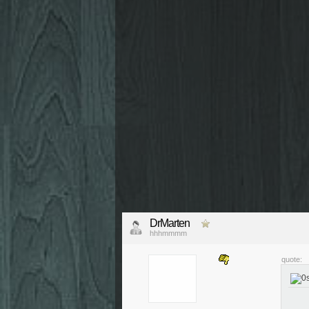
DrMarten
hhhmmmm
quote: