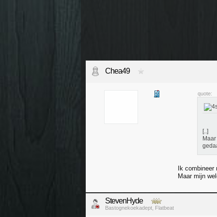
Chea49
quote:
[..]
Maar 
geda
Ik combineer 
Maar mijn wel
StevenHyde
Bastognekoekadept, Flatbeat