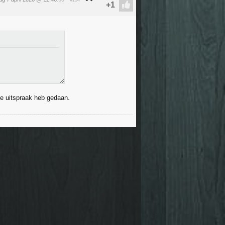
#154
ie uitspraak heb gedaan.