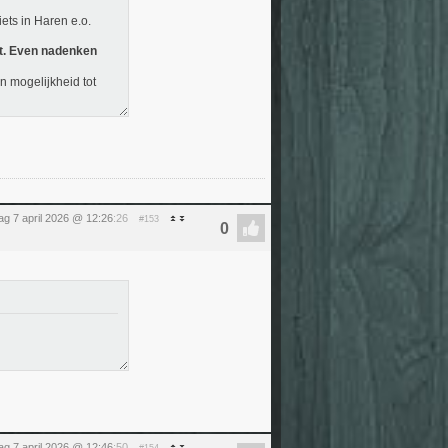
ets in Haren e.o.
st. Even nadenken
n mogelijkheid tot
ag 7 april 2026 @ 12:26
:26
#153
ag 7 april 2026 @ 12:46
:50