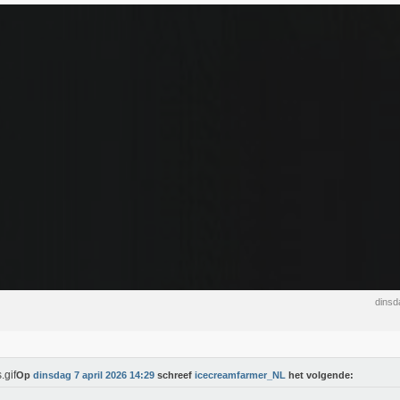
dinsd
Op
dinsdag 7 april 2026 14:29
schreef
icecreamfarmer_NL
het volgende: