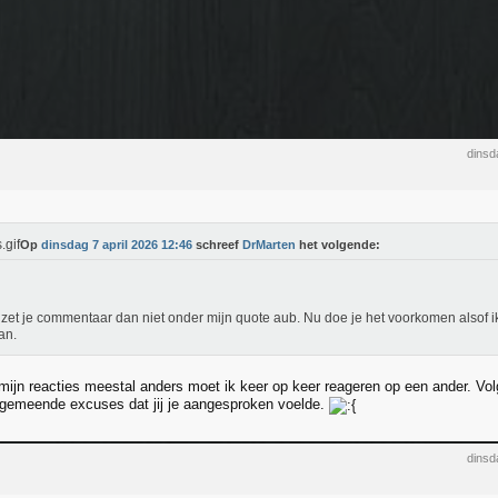
dinsd
Op
dinsdag 7 april 2026 12:46
schreef
DrMarten
het volgende:
zet je commentaar dan niet onder mijn quote aub. Nu doe je het voorkomen alsof ik
an.
mijn reacties meestal anders moet ik keer op keer reageren op een ander. Vol
gemeende excuses dat jij je aangesproken voelde.
dinsd