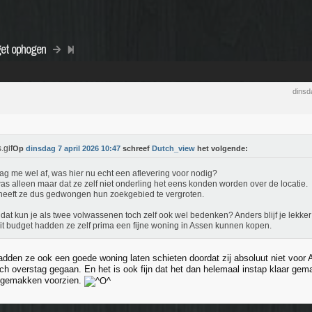
get ophogen
dinsd
Op
dinsdag 7 april 2026 10:47
schreef
Dutch_view
het volgende:
aag me wel af, was hier nu echt een aflevering voor nodig?
as alleen maar dat ze zelf niet onderling het eens konden worden over de locatie.
heeft ze dus gedwongen hun zoekgebied te vergroten.
dat kun je als twee volwassenen toch zelf ook wel bedenken? Anders blijf je lekker z
it budget hadden ze zelf prima een fijne woning in Assen kunnen kopen.
adden ze ook een goede woning laten schieten doordat zij absoluut niet voor 
h overstag gegaan. En het is ook fijn dat het dan helemaal instap klaar gema
gemakken voorzien.