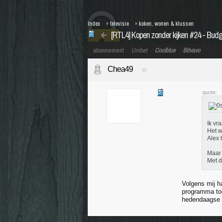
Index
»
televisie
»
koken, wonen & klussen
[RTL4] Kopen zonder kijken #24 - Bud
abonnement
Unibet
Coolblue
Bitvavo
Chea49
quote:
Ik vr
Het w
Alex 
Maar 
Met d
Volgens mij h
programma toc
hedendaagse 