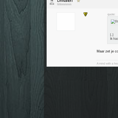
DrMarten
hhhmmmm
quote:
[..]
Ik ha
Maar zet je c
A mind with a hea