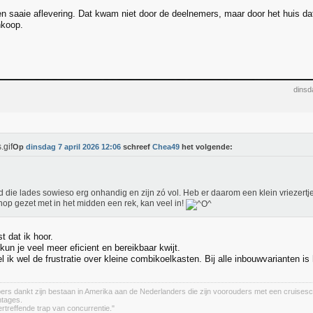
en saaie aflevering. Dat kwam niet door de deelnemers, maar door het huis da
nkoop.
dinsd
Op
dinsdag 7 april 2026 12:06
schreef
Chea49
het volgende:
nd die lades sowieso erg onhandig en zijn zó vol. Heb er daarom een klein vriezertj
op gezet met in het midden een rek, kan veel in!
st dat ik hoor.
 kun je veel meer eficient en bereikbaar kwijt.
 ik wel de frustratie over kleine combikoelkasten. Bij alle inbouwvarianten is 
ers dankt zijn bestaan in Amerika aan de Nederlanders die zijn voorouders met een cruises
ntages.
ertreffende trap van concurrentie."