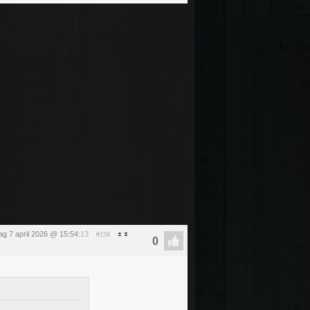
ag 7 april 2026 @ 15:54
:13
#158