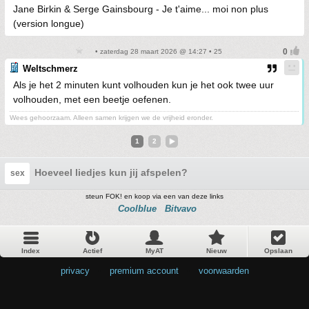
Jane Birkin & Serge Gainsbourg - Je t'aime... moi non plus
(version longue)
• zaterdag 28 maart 2026 @ 14:27 • 25
Weltschmerz
Als je het 2 minuten kunt volhouden kun je het ook twee uur
volhouden, met een beetje oefenen.
Wees gehoorzaam. Alleen samen krijgen we de vrijheid eronder.
1
2
Hoeveel liedjes kun jij afspelen?
sex
steun FOK! en koop via een van deze links
Coolblue
Bitvavo
Index
Actief
MyAT
Nieuw
Opslaan
privacy
•
premium account
•
voorwaarden