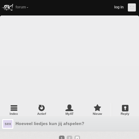
forum
log in
Index
Actief
MyAT
Nieuw
Reply
Hoeveel liedjes kun jij afspelen?
sex
1
2