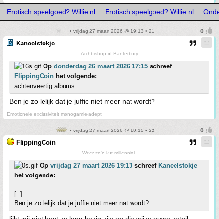
Erotisch speelgoed? Willie.nl
Erotisch speelgoed? Willie.nl
Onde
• vrijdag 27 maart 2026 @ 19:13 • 21
Kaneelstokje
Archbishop of Banterbury
Op
donderdag 26 maart 2026 17:15
schreef
FlippingCoin
het volgende:
achtenveertig albums
Ben je zo lelijk dat je juffie niet meer nat wordt?
Emotionele exclusiviteit monogamie-adept
• vrijdag 27 maart 2026 @ 19:15 • 22
FlippingCoin
Weer zo'n kut millennial.
Op
vrijdag 27 maart 2026 19:13
schreef
Kaneelstokje
het volgende:
[..]
Ben je zo lelijk dat je juffie niet meer nat wordt?
lijkt mij niet best zo lang bezig zijn op die wijze ouwe zetpil