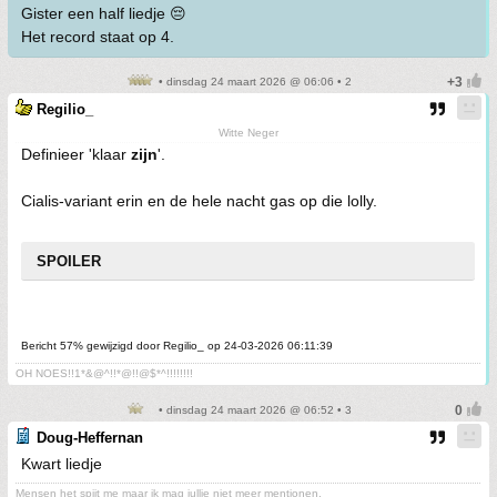
Gister een half liedje 😔
Het record staat op 4.
• dinsdag 24 maart 2026 @ 06:06 • 2
Regilio_
Witte Neger
Definieer 'klaar
zijn
'.
Cialis-variant erin en de hele nacht gas op die lolly.
SPOILER
Bericht 57% gewijzigd door Regilio_ op 24-03-2026 06:11:39
OH NOES!!1*&@^!!*@!!@$*^!!!!!!!!
• dinsdag 24 maart 2026 @ 06:52 • 3
Doug-Heffernan
Kwart liedje
Mensen het spijt me maar ik mag jullie niet meer mentionen.