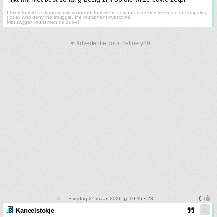
I think that it’s extraordinarily important that we in computer science keep fun in computing
For all who deny the struggle, the triumphant overcome
Met zwijgen kruist men de duivel
▼ Advertentie door Refinery89
• vrijdag 27 maart 2026 @ 19:16 • 23
Kaneelstokje