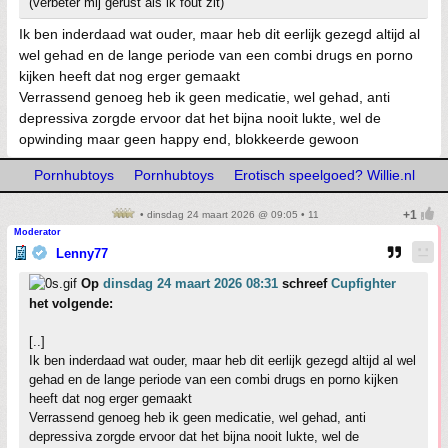
(verbeter mij gerust als ik fout zit)
Ik ben inderdaad wat ouder, maar heb dit eerlijk gezegd altijd al
wel gehad en de lange periode van een combi drugs en porno
kijken heeft dat nog erger gemaakt
Verrassend genoeg heb ik geen medicatie, wel gehad, anti
depressiva zorgde ervoor dat het bijna nooit lukte, wel de
opwinding maar geen happy end, blokkeerde gewoon
Pornhubtoys
Pornhubtoys
Erotisch speelgoed? Willie.nl
• dinsdag 24 maart 2026 @ 09:05 • 11
Moderator
Lenny77
Op
dinsdag 24 maart 2026 08:31
schreef
Cupfighter
het volgende:
[..]
Ik ben inderdaad wat ouder, maar heb dit eerlijk gezegd altijd al wel
gehad en de lange periode van een combi drugs en porno kijken
heeft dat nog erger gemaakt
Verrassend genoeg heb ik geen medicatie, wel gehad, anti
depressiva zorgde ervoor dat het bijna nooit lukte, wel de