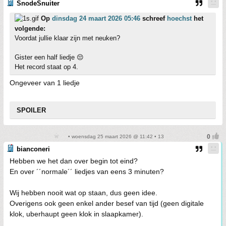
SnodeSnuiter
Op
dinsdag 24 maart 2026 05:46
schreef
hoechst
het
volgende:
Voordat jullie klaar zijn met neuken?
Gister een half liedje 😔
Het record staat op 4.
Ongeveer van 1 liedje
SPOILER
• woensdag 25 maart 2026 @ 11:42 • 13
bianconeri
Hebben we het dan over begin tot eind?
En over ´´normale´´ liedjes van eens 3 minuten?
Wij hebben nooit wat op staan, dus geen idee.
Overigens ook geen enkel ander besef van tijd (geen digitale
klok, uberhaupt geen klok in slaapkamer).