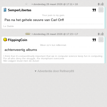
• donderdag 26 maart 2026 @ 17:11 • 16
SemperLibertas
Your pain is my gain.
Pas na het gehele oeuvre van Carl Orff
Le Diable
• donderdag 26 maart 2026 @ 17:15 • 17
FlippingCoin
Weer zo'n kut millennial.
achtenveertig albums
I think that it’s extraordinarily important that we in computer science keep fun in computing
For all who deny the struggle, the triumphant overcome
Met zwijgen kruist men de duivel
▼ Advertentie door Refinery89