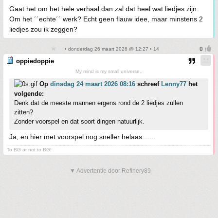
Gaat het om het hele verhaal dan zal dat heel wat liedjes zijn.
Om het ´´echte´´ werk? Echt geen flauw idee, maar minstens 2
liedjes zou ik zeggen?
• donderdag 26 maart 2026 @ 12:27 • 14
oppiedoppie
My mind is my small universe..
Op
dinsdag 24 maart 2026 08:16
schreef
Lenny77
het
volgende:
Denk dat de meeste mannen ergens rond de 2 liedjes zullen
zitten?
Zonder voorspel en dat soort dingen natuurlijk.
Ja, en hier met voorspel nog sneller helaas.......
To BG or not to BG!
▼ Advertentie door Refinery89