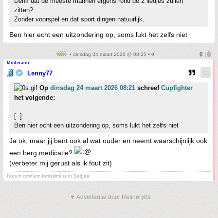
Denk dat de meeste mannen ergens rond de 2 liedjes zullen
zitten?
Zonder voorspel en dat soort dingen natuurlijk.
Ben hier echt een uitzondering op, soms lukt het zelfs niet
• dinsdag 24 maart 2026 @ 08:25 • 9
Moderator
Lenny77
Op
dinsdag 24 maart 2026 08:21
schreef
Cupfighter
het volgende:
[..]
Ben hier echt een uitzondering op, soms lukt het zelfs niet
Ja ok, maar jij bent ook al wat ouder en neemt waarschijnlijk ook
een berg medicatie?
(verbeter mij gerust als ik fout zit)
Horum omnium fortissimi sunt Belgae
▼ Advertentie door Refinery89