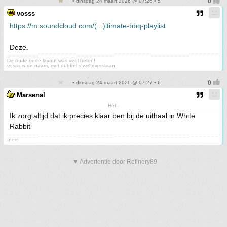
• dinsdag 24 maart 2026 @ 07:26 • 5
vosss
https://m.soundcloud.com/(...)ltimate-bbq-playlist
Deze.
De oude oude layout was veel beter!!
vosss is de naam, met dubbel s welteverstaan.
• dinsdag 24 maart 2026 @ 07:27 • 6
Marsenal
Heh.
Ik zorg altijd dat ik precies klaar ben bij de uithaal in White
Rabbit
-nee-
▼ Advertentie door Refinery89