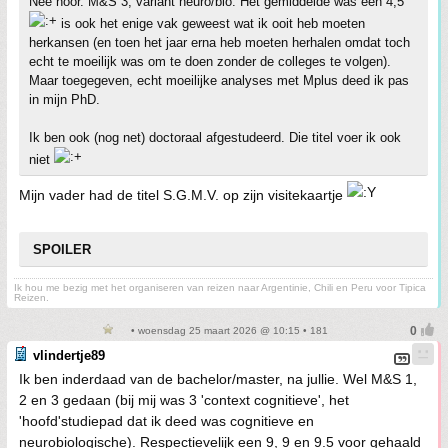
Nee hoor. M&S 3, variant neuro/bio. Het gemiddelde was een 4,5
is ook het enige vak geweest wat ik ooit heb moeten
herkansen (en toen het jaar erna heb moeten herhalen omdat toch
echt te moeilijk was om te doen zonder de colleges te volgen).
Maar toegegeven, echt moeilijke analyses met Mplus deed ik pas
in mijn PhD.
Ik ben ook (nog net) doctoraal afgestudeerd. Die titel voer ik ook
niet
Mijn vader had de titel S.G.M.V. op zijn visitekaartje
SPOILER
Ik hou me bezig met het organiseren van reizen naar Argentinie, Chili en Peru voor Tipica
Reizen.
• woensdag 25 maart 2026 @ 10:15 • 181
vlindertje89
Ik ben inderdaad van de bachelor/master, na jullie. Wel M&S 1,
2 en 3 gedaan (bij mij was 3 'context cognitieve', het
'hoofd'studiepad dat ik deed was cognitieve en
neurobiologische). Respectievelijk een 9, 9 en 9.5 voor gehaald