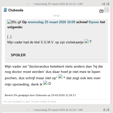
• woensdag 25 maart 2026 @ 11:21 • 185
Clubsoda
*zing*
Op
woensdag 25 maart 2026 10:09
schreef
flipsen
het
volgende:
[..]
Mijn vader had de titel S.G.M.V. op zijn visitekaartje
SPOILER
Mijn vader zei "doctorandus betekent niets anders dan 'hij die
nog doctor moet worden' dus daar hoef je niet mee te lopen
pochen, dus schrijf maar niet op"
dat zegt ook iets over
mijn opvoeding, denk ik
Bericht 0% gewijzigd door Clubsoda op 25-03-2026 11:26:17
I'm not troubled or sad, I'm just ready for bed.
• woensdag 25 maart 2026 @ 11:24 • 186