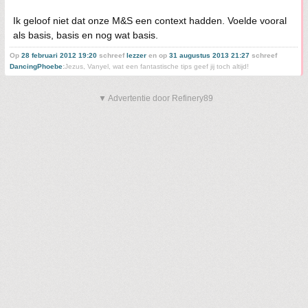
Ik geloof niet dat onze M&S een context hadden. Voelde vooral
als basis, basis en nog wat basis.
Op
28 februari 2012 19:20
schreef
lezzer
en op
31 augustus 2013 21:27
schreef
DancingPhoebe
:
Jezus, Vanyel, wat een fantastische tips geef jij toch altijd!
▼ Advertentie door Refinery89