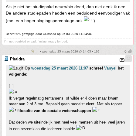
Als je niet het studiepakd neuro/bio deed, dan niet denk ik nee.
De andere studiepaden hadden een beduidend eenvoudiger vak
(met een hoger slagingspercentage ook
)
Bericht 0% gewijzigd door Clubsoda op 25-03-2026 14:24:34
I'm not troubled or sad, I'm just ready for bed.
• woensdag 25 maart 2026 @ 14:05 • 192
Phaidra
Op
woensdag 25 maart 2026 11:07
schreef
Vanyel
het
volgende:
[..]
Ik vergat regelmatig tentamens, of wilde er 4 doen maar kwam
maar aan 2 of 3 toe. Bepaald geen modelstudent. Met als topper
filosofie van de sociale wetenschappen
Dat deden we uiteindelijk met heel veel mensen uit heel veel jaren
in een bezemklas die iedereen haalde