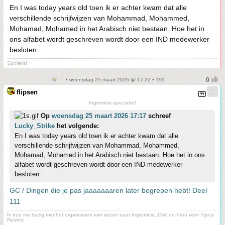
En I was today years old toen ik er achter kwam dat alle
verschillende schrijfwijzen van Mohammad, Mohammed,
Mohamad, Mohamed in het Arabisch niet bestaan. Hoe het in
ons alfabet wordt geschreven wordt door een IND medewerker
besloten.
Spoilers!
• woensdag 25 maart 2026 @ 17:22 • 199
flipsen
Argentinie-specialist!
Op
woensdag 25 maart 2026 17:17
schreef
Lucky_Strike
het volgende:
En I was today years old toen ik er achter kwam dat alle
verschillende schrijfwijzen van Mohammad, Mohammed,
Mohamad, Mohamed in het Arabisch niet bestaan. Hoe het in ons
alfabet wordt geschreven wordt door een IND medewerker
besloten.
GC / Dingen die je pas jaaaaaaaren later begrepen hebt! Deel
111
Ik hou me bezig met het organiseren van reizen naar Argentinie, Chili en Peru voor Tipica
Reizen.