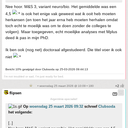
Nee hoor. M&S 3, variant neuro/bio. Het gemiddelde was een
4,5
is ook het enige vak geweest wat ik ooit heb moeten
herkansen (en toen het jaar erna heb moeten herhalen omdat
toch echt te moeilijk was om te doen zonder de colleges te
volgen). Maar toegegeven, echt moeilijke analyses met Mplus
deed ik pas in mijn PhD.
Ik ben ook (nog net) doctoraal afgestudeerd. Die titel voer ik ook
niet
Bericht 10% gewijzigd door Clubsoda op 25-03-2026 09:44:13
I'm not troubled or sad, I'm just ready for bed.
• woensdag 25 maart 2026 @ 10:09 • 180
flipsen
Argentinie-specialist!
Op
woensdag 25 maart 2026 09:32
schreef
Clubsoda
het volgende:
[..]