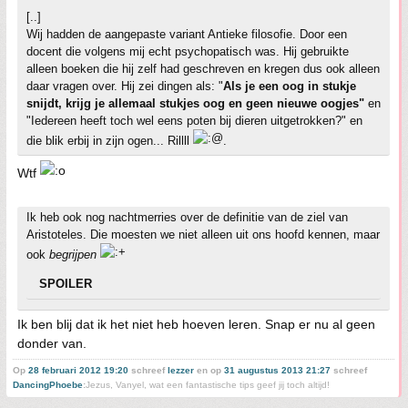
[..]
Wij hadden de aangepaste variant Antieke filosofie. Door een
docent die volgens mij echt psychopatisch was. Hij gebruikte
alleen boeken die hij zelf had geschreven en kregen dus ook alleen
daar vragen over. Hij zei dingen als: "
Als je een oog in stukje
snijdt, krijg je allemaal stukjes oog en geen nieuwe oogjes"
en
"Iedereen heeft toch wel eens poten bij dieren uitgetrokken?" en
die blik erbij in zijn ogen... Rillll
.
Wtf
Ik heb ook nog nachtmerries over de definitie van de ziel van
Aristoteles. Die moesten we niet alleen uit ons hoofd kennen, maar
ook
begrijpen
SPOILER
Ik ben blij dat ik het niet heb hoeven leren. Snap er nu al geen
donder van.
Op
28 februari 2012 19:20
schreef
lezzer
en op
31 augustus 2013 21:27
schreef
DancingPhoebe
:
Jezus, Vanyel, wat een fantastische tips geef jij toch altijd!