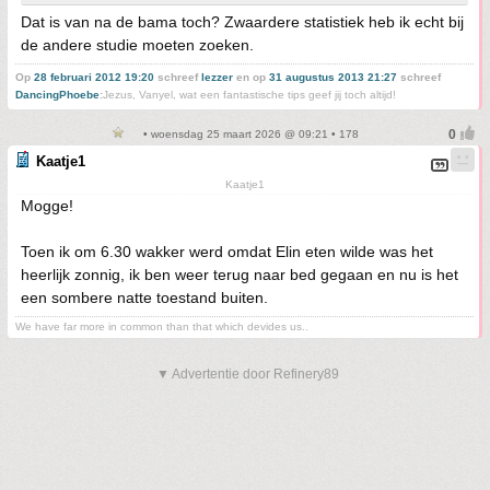
Dat is van na de bama toch? Zwaardere statistiek heb ik echt bij
de andere studie moeten zoeken.
Op
28 februari 2012 19:20
schreef
lezzer
en op
31 augustus 2013 21:27
schreef
DancingPhoebe
:
Jezus, Vanyel, wat een fantastische tips geef jij toch altijd!
• woensdag 25 maart 2026 @ 09:21 • 178
Kaatje1
Kaatje1
Mogge!
Toen ik om 6.30 wakker werd omdat Elin eten wilde was het
heerlijk zonnig, ik ben weer terug naar bed gegaan en nu is het
een sombere natte toestand buiten.
We have far more in common than that which devides us..
▼ Advertentie door Refinery89