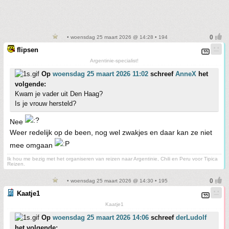
• woensdag 25 maart 2026 @ 14:28 • 194
flipsen
Argentinie-specialist!
Op
woensdag 25 maart 2026 11:02
schreef
AnneX
het
volgende:
Kwam je vader uit Den Haag?
Is je vrouw hersteld?
Nee
Weer redelijk op de been, nog wel zwakjes en daar kan ze niet
mee omgaan
Ik hou me bezig met het organiseren van reizen naar Argentinie, Chili en Peru voor Tipica
Reizen.
• woensdag 25 maart 2026 @ 14:30 • 195
Kaatje1
Kaatje1
Op
woensdag 25 maart 2026 14:06
schreef
derLudolf
het volgende: