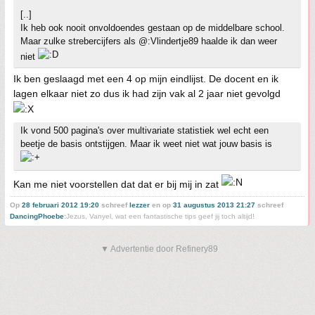
[..]
Ik heb ook nooit onvoldoendes gestaan op de middelbare school.
Maar zulke strebercijfers als @:Vlindertje89 haalde ik dan weer
niet
Ik ben geslaagd met een 4 op mijn eindlijst. De docent en ik
lagen elkaar niet zo dus ik had zijn vak al 2 jaar niet gevolgd
Ik vond 500 pagina's over multivariate statistiek wel echt een
beetje de basis ontstijgen. Maar ik weet niet wat jouw basis is
Kan me niet voorstellen dat dat er bij mij in zat
Op
28 februari 2012 19:20
schreef
lezzer
en op
31 augustus 2013 21:27
schreef
DancingPhoebe
:
Jezus, Vanyel, wat een fantastische tips geef jij toch altijd!
▼ Advertentie door Refinery89