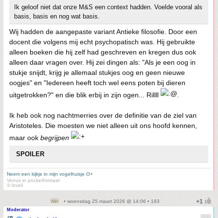
Ik geloof niet dat onze M&S een context hadden. Voelde vooral als
basis, basis en nog wat basis.
Wij hadden de aangepaste variant Antieke filosofie. Door een
docent die volgens mij echt psychopatisch was. Hij gebruikte
alleen boeken die hij zelf had geschreven en kregen dus ook
alleen daar vragen over. Hij zei dingen als: "Als je een oog in
stukje snijdt, krijg je allemaal stukjes oog en geen nieuwe
oogjes" en "Iedereen heeft toch wel eens poten bij dieren
uitgetrokken?" en die blik erbij in zijn ogen... Rillll
.
Ik heb ook nog nachtmerries over de definitie van de ziel van
Aristoteles. Die moesten we niet alleen uit ons hoofd kennen,
maar ook
begrijpen
SPOILER
Neem een kijkje in mijn vogelhuisje O+
Venus in pocketformaat
© loveli
• woensdag 25 maart 2026 @ 14:06 • 193
Moderator