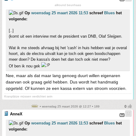
allround beunhaas
Op
woensdag 25 maart 2026 11:53
schreef
Blues
het
volgende:
[..]
(komt uit een interview met de president van DNB, Olaf Sleijpen.
Wat ik me steeds afvraag bij het 'cash' in huis hebben wat je overal
hoort, als de electra uitvalt kan je toch ook geen boodschappen
meer doen? De kassa's doen het dan toch ook niet meer?
Of ben ik nou gek
Nee, maar als dat maar lang genoeg duurt willen eigenaren
daarvan ook graag geld hebben. Dus wordt het handmatig
opgeteld. Of kunnen ze een kassa extern van stroom voorzien.
Kranplätze müssen verdichtet sein
• woensdag 25 maart 2026 @ 12:27 • 189
AnneX
Op
woensdag 25 maart 2026 11:53
schreef
Blues
het
volgende: