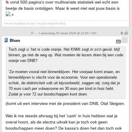
Ik vond 500 pagina's over multivariate statistiek wel echt een
beetje de basis ontstijgen. Maar ik weet niet wat jouw basis is
I'm not troubled or sad, I'm just ready for bed.
• woensdag 25 maart 2026 @ 11:53 • 187
Blues
Toch zegt u: het is code oranje. Het KNMI zegt in zo’n geval: blijf
binnen, ga niet de weg op. Wat moeten de lezers doen bij een code
oranje van DNB?
‘Ze moeten vooral niet binnenblijven. Het voorjaar komt eraan, en
binnenblijven is slecht voor de economie. Voor een operationele
schok, de elektriciteit valt uit bijvoorbeeld, zeggen wij: zorg dat je
70 euro cash per volwassene en 30 euro per kind in huis hebt.
Zodat je voor 72 uur boodschappen kunt doen.
(komt uit een interview met de president van DNB, Olaf Sleijpen.
Wat ik me steeds afvraag bij het 'cash' in huis hebben wat je
overal hoort, als de electra uitvalt kan je toch ook geen
boodschappen meer doen? De kassa's doen het dan toch ook