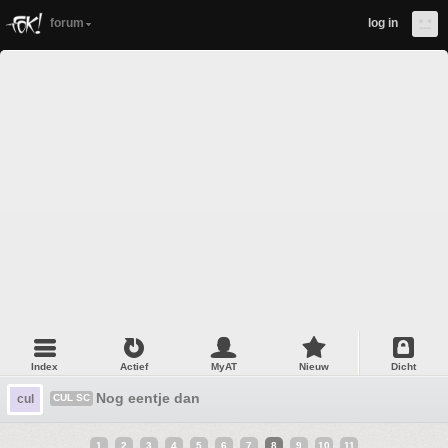
forum
log in
Index
Actief
MyAT
Nieuw
Dicht
Nog eentje dan
cul
CUL SC
1
2
3
4
5
6
7
8
9
10
11