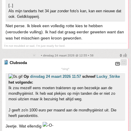
[..]
Als mijn tandarts het 34 jaar zonder foto's kan, kan een nieuwe dat
ook. Geldklopperij.
Niet perse. Ik bleek een volledig rotte kies te hebben
(verouderde vulling). Ik had dat graag eerder geweten want dan
was het misschien geen kroon geworden.
I'm not troubled or sad, I'm just ready for bed.
• dinsdag 24 maart 2026 @ 12:55 • 58
Clubsoda
*zing*
Op
dinsdag 24 maart 2026 11:57
schreef
Lucky_Strike
het volgende:
Ik zou mezelf eens moeten trakteren op een bezoekje aan de
mondhygiënist. Ik heb wat plekjes op mijn tanden die er niet zo
mooi uitzien maar ik bezuinig het altijd weg.
J geeft zo'n 1000 euro per maand aan de mondhygiënist uit. Die
heeft parodontitis.
Jeetje. Wat ellendig