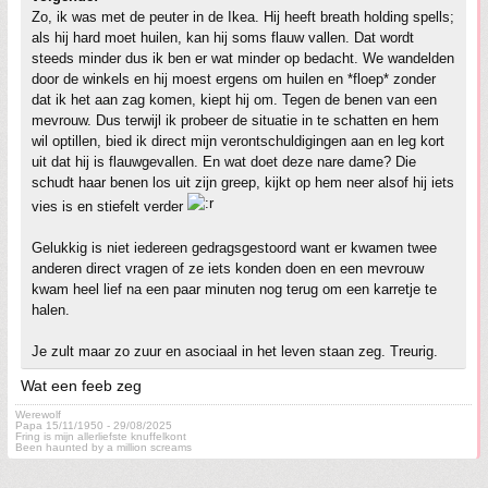
Zo, ik was met de peuter in de Ikea. Hij heeft breath holding spells;
als hij hard moet huilen, kan hij soms flauw vallen. Dat wordt
steeds minder dus ik ben er wat minder op bedacht. We wandelden
door de winkels en hij moest ergens om huilen en *floep* zonder
dat ik het aan zag komen, kiept hij om. Tegen de benen van een
mevrouw. Dus terwijl ik probeer de situatie in te schatten en hem
wil optillen, bied ik direct mijn verontschuldigingen aan en leg kort
uit dat hij is flauwgevallen. En wat doet deze nare dame? Die
schudt haar benen los uit zijn greep, kijkt op hem neer alsof hij iets
vies is en stiefelt verder
Gelukkig is niet iedereen gedragsgestoord want er kwamen twee
anderen direct vragen of ze iets konden doen en een mevrouw
kwam heel lief na een paar minuten nog terug om een karretje te
halen.
Je zult maar zo zuur en asociaal in het leven staan zeg. Treurig.
Wat een feeb zeg
Werewolf
Papa 15/11/1950 - 29/08/2025
Fring is mijn allerliefste knuffelkont
Been haunted by a million screams