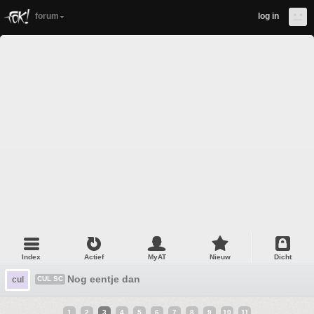
forum
log in
Index
Actief
MyAT
Nieuw
Dicht
Nog eentje dan
cul
CUL SC
1
2
3
4
5
6
7
8
9
10
11