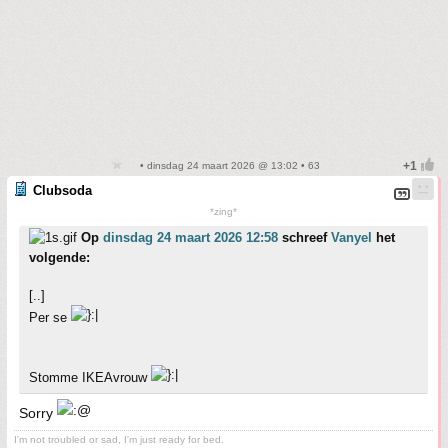
• dinsdag 24 maart 2026 @ 13:02 • 63
Clubsoda
*zing*
Op
dinsdag 24 maart 2026 12:58
schreef
Vanyel
het
volgende:
[..]
Per se
Stomme IKEAvrouw
Sorry
I'm not troubled or sad, I'm just ready for bed.