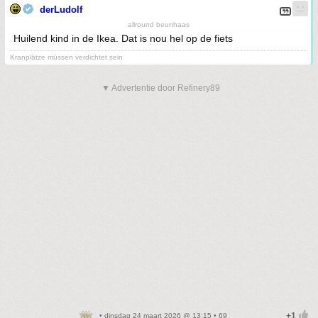
derLudolf
allround beunhaas
Huilend kind in de Ikea. Dat is nou hel op de fiets
Kranplätze müssen verdichtet sein
▼ Advertentie door Refinery89
• dinsdag 24 maart 2026 @ 13:15 • 69