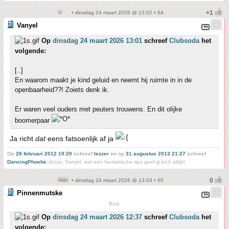
• dinsdag 24 maart 2026 @ 13:02 • 64
Vanyel
Op
dinsdag 24 maart 2026 13:01
schreef
Clubsoda
het
volgende:
[..]
En waarom maakt je kind geluid en neemt hij ruimte in in de
openbaarheid??! Zoiets denk ik.
Er waren veel ouders met peuters trouwens. En dit olijke
boomerpaar
Ja richt
dat
eens fatsoenlijk af ja
Op
28 februari 2012 19:20
schreef
lezzer
en op
31 augustus 2013 21:27
schreef
DancingPhoebe
:
Jezus, Vanyel, wat een fantastische tips geef jij toch altijd!
• dinsdag 24 maart 2026 @ 13:03 • 65
Pinnenmutske
Blub
Op
dinsdag 24 maart 2026 12:37
schreef
Clubsoda
het
volgende: