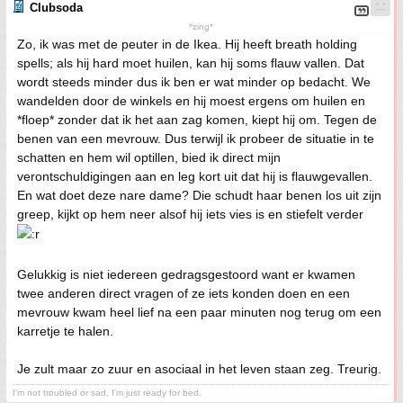
Clubsoda
*zing*
Zo, ik was met de peuter in de Ikea. Hij heeft breath holding
spells; als hij hard moet huilen, kan hij soms flauw vallen. Dat
wordt steeds minder dus ik ben er wat minder op bedacht. We
wandelden door de winkels en hij moest ergens om huilen en
*floep* zonder dat ik het aan zag komen, kiept hij om. Tegen de
benen van een mevrouw. Dus terwijl ik probeer de situatie in te
schatten en hem wil optillen, bied ik direct mijn
verontschuldigingen aan en leg kort uit dat hij is flauwgevallen.
En wat doet deze nare dame? Die schudt haar benen los uit zijn
greep, kijkt op hem neer alsof hij iets vies is en stiefelt verder
Gelukkig is niet iedereen gedragsgestoord want er kwamen
twee anderen direct vragen of ze iets konden doen en een
mevrouw kwam heel lief na een paar minuten nog terug om een
karretje te halen.
Je zult maar zo zuur en asociaal in het leven staan zeg. Treurig.
I'm not troubled or sad, I'm just ready for bed.