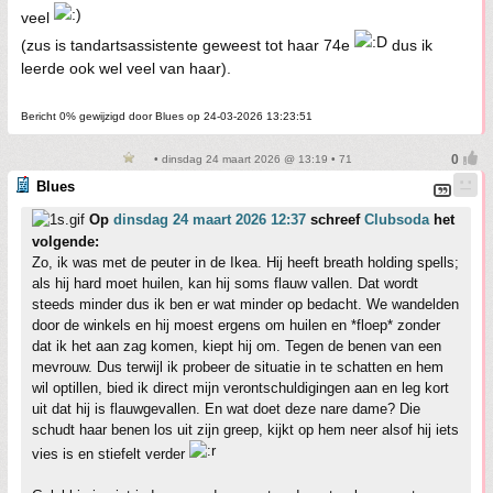
veel
(zus is tandartsassistente geweest tot haar 74e
dus ik
leerde ook wel veel van haar).
Bericht 0% gewijzigd door Blues op 24-03-2026 13:23:51
• dinsdag 24 maart 2026 @ 13:19 • 71
Blues
Op
dinsdag 24 maart 2026 12:37
schreef
Clubsoda
het
volgende:
Zo, ik was met de peuter in de Ikea. Hij heeft breath holding spells;
als hij hard moet huilen, kan hij soms flauw vallen. Dat wordt
steeds minder dus ik ben er wat minder op bedacht. We wandelden
door de winkels en hij moest ergens om huilen en *floep* zonder
dat ik het aan zag komen, kiept hij om. Tegen de benen van een
mevrouw. Dus terwijl ik probeer de situatie in te schatten en hem
wil optillen, bied ik direct mijn verontschuldigingen aan en leg kort
uit dat hij is flauwgevallen. En wat doet deze nare dame? Die
schudt haar benen los uit zijn greep, kijkt op hem neer alsof hij iets
vies is en stiefelt verder