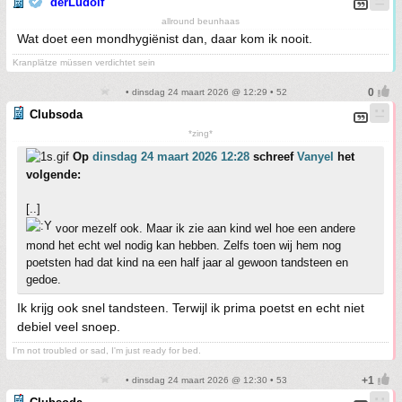
derLudolf
allround beunhaas
Wat doet een mondhygiënist dan, daar kom ik nooit.
Kranplätze müssen verdichtet sein
• dinsdag 24 maart 2026 @ 12:29 • 52
Clubsoda
*zing*
Op
dinsdag 24 maart 2026 12:28
schreef
Vanyel
het
volgende:
[..]
voor mezelf ook. Maar ik zie aan kind wel hoe een andere
mond het echt wel nodig kan hebben. Zelfs toen wij hem nog
poetsten had dat kind na een half jaar al gewoon tandsteen en
gedoe.
Ik krijg ook snel tandsteen. Terwijl ik prima poetst en echt niet
debiel veel snoep.
I'm not troubled or sad, I'm just ready for bed.
• dinsdag 24 maart 2026 @ 12:30 • 53