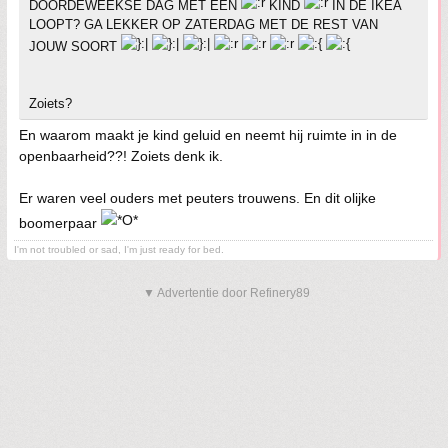
DOORDEWEEKSE DAG MET EEN
KIND
IN DE IKEA
LOOPT? GA LEKKER OP ZATERDAG MET DE REST VAN
JOUW SOORT
Zoiets?
En waarom maakt je kind geluid en neemt hij ruimte in in de
openbaarheid??! Zoiets denk ik.
Er waren veel ouders met peuters trouwens. En dit olijke
boomerpaar
I'm not troubled or sad, I'm just ready for bed.
▼ Advertentie door Refinery89