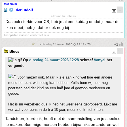
Moderator
derLudolf
allround beunhaas
Dus ook sterkte voor CS, heb je al een kutdag omdat je naar de
Ikea moet, heb je dat er ook nog bij.
Kranplätze müssen verdichtet sein
• dinsdag 24 maart 2026 @ 13:18 • 70
Blues
Op
dinsdag 24 maart 2026 12:28
schreef
Vanyel
het
volgende:
voor mezelf ook. Maar ik zie aan kind wel hoe een andere
mond het echt wel nodig kan hebben. Zelfs toen wij hem nog
poetsten had dat kind na een half jaar al gewoon tandsteen en
gedoe.
Het is nu verzekerd dus ik heb het weer eens geprobeerd. Lijkt me
wel wat voor eens in de 5 à 10 jaar, meer zie ik niet zitten.
Tandsteen, leerde ik, heeft met de samenstelling van je speeksel
te maken. Sommige mensen hebben bijna niks en anderen wel