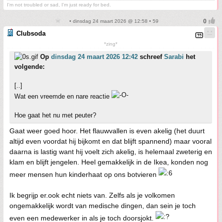
I'm not troubled or sad, I'm just ready for bed.
• dinsdag 24 maart 2026 @ 12:58 • 59
Clubsoda
*zing*
Op
dinsdag 24 maart 2026 12:42
schreef
Sarabi
het
volgende:
[..]
Wat een vreemde en nare reactie
Hoe gaat het nu met peuter?
Gaat weer goed hoor. Het flauwvallen is even akelig (het duurt
altijd even voordat hij bijkomt en dat blijft spannend) maar vooral
daarna is lastig want hij voelt zich akelig, is helemaal zweterig en
klam en blijft jengelen. Heel gemakkelijk in de Ikea, konden nog
meer mensen hun kinderhaat op ons botvieren
Ik begrijp er.ook echt niets van. Zelfs als je volkomen
ongemakkelijk wordt van medische dingen, dan sein je toch
even een medewerker in als je toch doorsjokt.