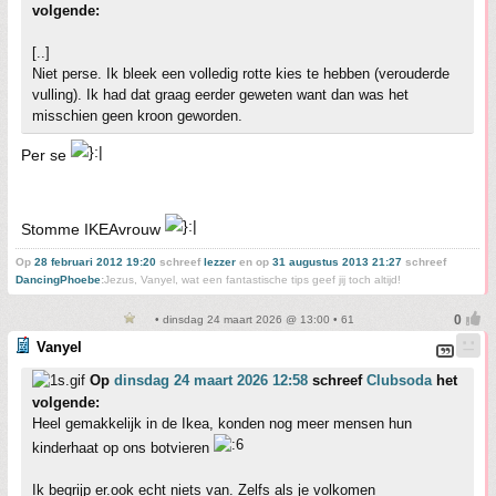
volgende:
[..]
Niet perse. Ik bleek een volledig rotte kies te hebben (verouderde
vulling). Ik had dat graag eerder geweten want dan was het
misschien geen kroon geworden.
Per se
Stomme IKEAvrouw
Op
28 februari 2012 19:20
schreef
lezzer
en op
31 augustus 2013 21:27
schreef
DancingPhoebe
:
Jezus, Vanyel, wat een fantastische tips geef jij toch altijd!
• dinsdag 24 maart 2026 @ 13:00 • 61
Vanyel
Op
dinsdag 24 maart 2026 12:58
schreef
Clubsoda
het
volgende:
Heel gemakkelijk in de Ikea, konden nog meer mensen hun
kinderhaat op ons botvieren
Ik begrijp er.ook echt niets van. Zelfs als je volkomen