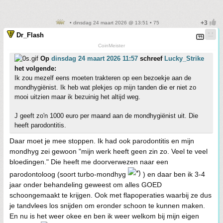
• dinsdag 24 maart 2026 @ 13:51 • 75
Dr_Flash
CoinMeister
Op
dinsdag 24 maart 2026 11:57
schreef
Lucky_Strike
het volgende:
Ik zou mezelf eens moeten trakteren op een bezoekje aan de
mondhygiënist. Ik heb wat plekjes op mijn tanden die er niet zo
mooi uitzien maar ik bezuinig het altijd weg.
J geeft zo'n 1000 euro per maand aan de mondhygiënist uit. Die
heeft parodontitis.
Daar moet je mee stoppen. Ik had ook parodontitis en mijn
mondhyg zei gewoon "mijn werk heeft geen zin zo. Veel te veel
bloedingen." Die heeft me doorverwezen naar een
parodontoloog (soort turbo-mondhyg
) en daar ben ik 3-4
jaar onder behandeling geweest om alles GOED
schoongemaakt te krijgen. Ook met flapoperaties waarbij ze dus
je tandvlees los snijden om eronder schoon te kunnen maken.
En nu is het weer okee en ben ik weer welkom bij mijn eigen