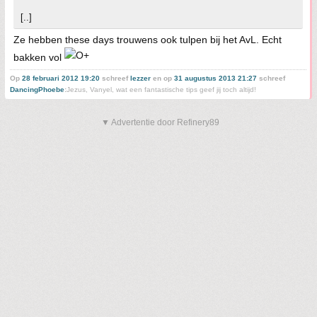
[..]
Ze hebben these days trouwens ook tulpen bij het AvL. Echt
bakken vol
Op
28 februari 2012 19:20
schreef
lezzer
en op
31 augustus 2013 21:27
schreef
DancingPhoebe
:
Jezus, Vanyel, wat een fantastische tips geef jij toch altijd!
▼ Advertentie door Refinery89