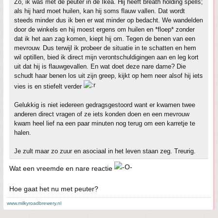
Zo, ik was met de peuter in de Ikea. Hij heeft breath holding spells;
als hij hard moet huilen, kan hij soms flauw vallen. Dat wordt
steeds minder dus ik ben er wat minder op bedacht. We wandelden
door de winkels en hij moest ergens om huilen en *floep* zonder
dat ik het aan zag komen, kiept hij om. Tegen de benen van een
mevrouw. Dus terwijl ik probeer de situatie in te schatten en hem
wil optillen, bied ik direct mijn verontschuldigingen aan en leg kort
uit dat hij is flauwgevallen. En wat doet deze nare dame? Die
schudt haar benen los uit zijn greep, kijkt op hem neer alsof hij iets
vies is en stiefelt verder
Gelukkig is niet iedereen gedragsgestoord want er kwamen twee
anderen direct vragen of ze iets konden doen en een mevrouw
kwam heel lief na een paar minuten nog terug om een karretje te
halen.
Je zult maar zo zuur en asociaal in het leven staan zeg. Treurig.
Wat een vreemde en nare reactie
Hoe gaat het nu met peuter?
www.milkyroadbrewery.nl