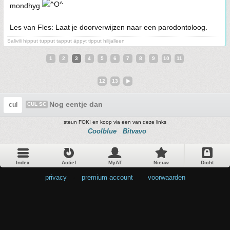
mondhyg
Les van Fles: Laat je doorverwijzen naar een parodontoloog.
Salivili hipput tupput tapput äppyt tipput hilijalleen
1
2
3
4
5
6
7
8
9
10
11
12
13
Nog eentje dan
cul
CUL SC
steun FOK! en koop via een van deze links
Coolblue
Bitvavo
Index
Actief
MyAT
Nieuw
Dicht
privacy
•
premium account
•
voorwaarden