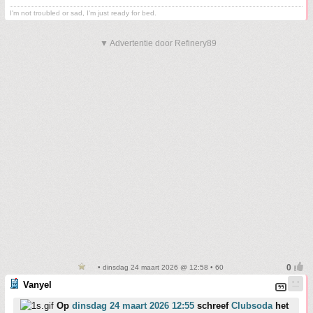
I'm not troubled or sad, I'm just ready for bed.
▼ Advertentie door Refinery89
• dinsdag 24 maart 2026 @ 12:58 • 60
Vanyel
Op
dinsdag 24 maart 2026 12:55
schreef
Clubsoda
het