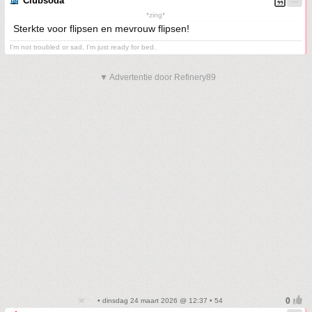
Clubsoda
*zing*
Sterkte voor flipsen en mevrouw flipsen!
I'm not troubled or sad, I'm just ready for bed.
▼ Advertentie door Refinery89
• dinsdag 24 maart 2026 @ 12:37 • 54