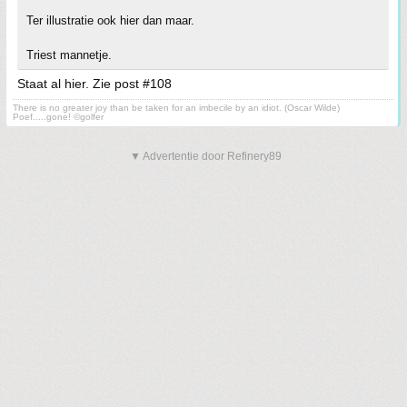
Ter illustratie ook hier dan maar.
Triest mannetje.
Staat al hier. Zie post #108
There is no greater joy than be taken for an imbecile by an idiot. (Oscar Wilde)
Poef.....gone! ©golfer
▼ Advertentie door Refinery89