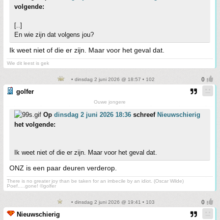
volgende:
[..]
En wie zijn dat volgens jou?
Ik weet niet of die er zijn. Maar voor het geval dat.
Wie dit leest is gek
• dinsdag 2 juni 2026 @ 18:57 • 102
golfer
Ouwe jongere
Op
dinsdag 2 juni 2026 18:36
schreef
Nieuwschierig
het volgende:
Ik weet niet of die er zijn. Maar voor het geval dat.
ONZ is een paar deuren verderop.
There is no greater joy than be taken for an imbecile by an idiot. (Oscar Wilde)
Poef.....gone! ©golfer
• dinsdag 2 juni 2026 @ 19:41 • 103
Nieuwschierig