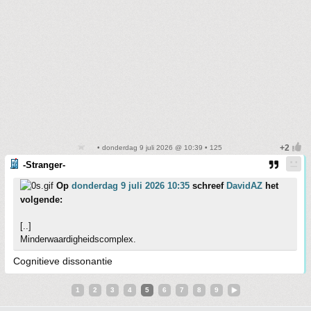
• donderdag 9 juli 2026 @ 10:39 • 125
-Stranger-
Op
donderdag 9 juli 2026 10:35
schreef
DavidAZ
het
volgende:
[..]
Minderwaardigheidscomplex.
Cognitieve dissonantie
1
2
3
4
5
6
7
8
9