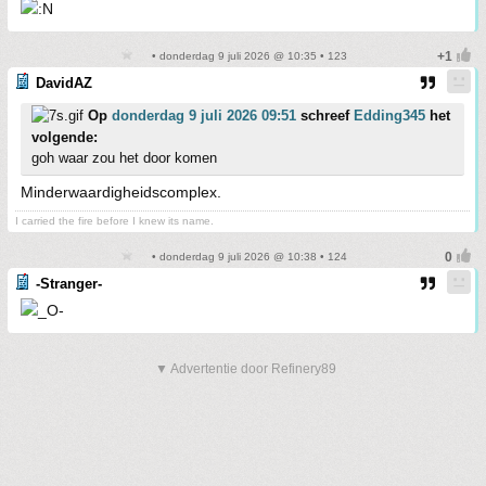
• donderdag 9 juli 2026 @ 10:35 • 123
DavidAZ
Op
donderdag 9 juli 2026 09:51
schreef
Edding345
het
volgende:
goh waar zou het door komen
Minderwaardigheidscomplex.
I carried the fire before I knew its name.
• donderdag 9 juli 2026 @ 10:38 • 124
-Stranger-
▼ Advertentie door Refinery89