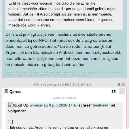
Echt te triest voor woorden hoe diep die belachelijke
complottheorieën zitten en hoe dit per se aan Israël gelinkt moet
worden. Dat de FIFA zo corrupt als ze neten is, is een tweede,
maar dat eerste spasme om het meteen weer hierop te gooien,
moedeloos word ik ervan.
Dit is wat je krijgt als je veel moslims uit diversiteitsredenen
binnenhaalt bij de NPO. Het roept ook de vraag op waarom
deze man zo gefrustreerd is? En de reden is natuurlijk dat
Argentinië een Islamitisch en Arabisch land heeft uitgeschakeld,
naar alle waarschijnlijk een land dat deze man vanuit religieus
en etnisch tribalisme graag had zien winnen.
'I moved to Peru and shaved half my head and wrote for Teen Vogue. If I can come back
from the depths of leftism, trust me, anyone can.' - Gina Florio
• woensdag 8 juli 2026 @ 17:26 • 111
Qarrad
Qarrad al-Rrabah
Op
woensdag 8 juli 2026 17:16
schreef
beefkeek
het
volgende:
[..]
Huh dus omdat Argentinië een vrije trap en penalty kreeg en