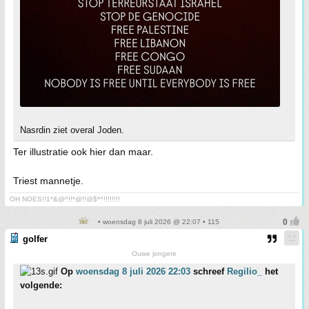
Nasrdin ziet overal Joden.
Ter illustratie ook hier dan maar.
Triest mannetje.
OH NOES!!1*&@^!!*@!!@$*^!!!!!!!!
• woensdag 8 juli 2026 @ 22:07 • 115
golfer
Ouwe jongere
Op
woensdag 8 juli 2026 22:03
schreef
Regilio_
het
volgende: