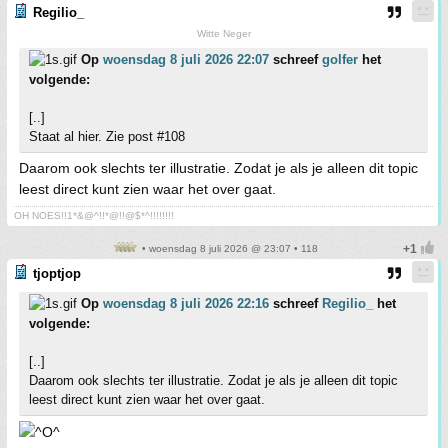
Regilio_
Witte Neger
Op
woensdag 8 juli 2026 22:07
schreef
golfer
het
volgende:
[..]
Staat al hier. Zie post #108
Daarom ook slechts ter illustratie. Zodat je als je alleen dit topic
leest direct kunt zien waar het over gaat.
OH NOES!!1*&@^!!*@!!@$*^!!!!!!!!
• woensdag 8 juli 2026 @ 23:07 • 118
tjoptjop
Op
woensdag 8 juli 2026 22:16
schreef
Regilio_
het
volgende:
[..]
Daarom ook slechts ter illustratie. Zodat je als je alleen dit topic
leest direct kunt zien waar het over gaat.