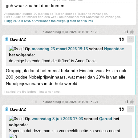
goh waar zou het door komen
Afghanistan duurde 20 jaar om de Taliban door de Taliban te vervangen.
Hier duurde het minder dan een week om Khamenei met Khamenei te vervangen.
PluggieOD in NWS / Amerikaans tankvliegtuig stort neer in Irak
• donderdag 9 juli 2026 @ 10:01 • 120
DavidAZ
Op
maandag 23 maart 2026 19:13
schreef
Hyaenidae
het volgende:
de enige bekende Jood die ik 'ken' is Anne Frank.
Grappig, ik dacht het meest bekende Einstein was. Er zijn ook
200 joodse Nobelprijswinnaars, wat meer dan 20% is van alle
Nobelprijswinnaars in de hele wereld.
I carried the fire before I knew its name.
• donderdag 9 juli 2026 @ 10:07 • 121
DavidAZ
Op
woensdag 8 juli 2026 17:03
schreef
Qarrad
het
volgende:
Superfijn dat deze man zijn voorbeeldfunctie zo serieus neemt