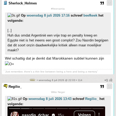
Sherlock_Holmes
#freenarnia
Op
woensdag 8 juli 2026 17:16
schreef
beefkeek
het
volgende:
[..]
Huh dus omdat Argentinië een vrije trap en penalty kreeg en
Egypte niet is het ineens een groot complot? Zou Nasrdin begrijpen
dat dit soort onzin daadwerkelijke kritiek alleen maar moeilijker
maakt?
Wel schattig dat je denkt dat Marokkanen subtiel kunnen zijn
´ Just remember, there's a thin line between being a hero and being a memory´
• woensdag 8 juli 2026 @ 22:03 • 114
Regilio_
Witte Neger
Op
woensdag 8 juli 2026 13:43
schreef
Regilio_
het
volgende: