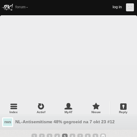
forum
log in
Index
Actief
MyAT
Nieuw
Reply
NL-Antisemitisme 48% gegroeid na 7 okt 23 #12
nws
1
2
3
4
5
6
7
8
9