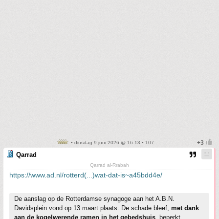
• dinsdag 9 juni 2026 @ 16:13 • 107
Qarrad
Qarrad al-Rrabah
https://www.ad.nl/rotterd(...)wat-dat-is~a45bdd4e/
De aanslag op de Rotterdamse synagoge aan het A.B.N.
Davidsplein vond op 13 maart plaats. De schade bleef,
met dank
aan de kogelwerende ramen in het gebedshuis
, beperkt.