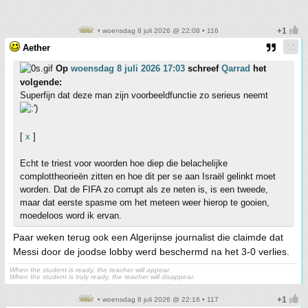
• woensdag 8 juli 2026 @ 22:08 • 116
Aether
Op
woensdag 8 juli 2026 17:03
schreef
Qarrad
het
volgende:
Superfijn dat deze man zijn voorbeeldfunctie zo serieus neemt
[
x
]
Echt te triest voor woorden hoe diep die belachelijke
complottheorieën zitten en hoe dit per se aan Israël gelinkt moet
worden. Dat de FIFA zo corrupt als ze neten is, is een tweede,
maar dat eerste spasme om het meteen weer hierop te gooien,
moedeloos word ik ervan.
Paar weken terug ook een Algerijnse journalist die claimde dat
Messi door de joodse lobby werd beschermd na het 3-0 verlies.
When the student is ready, the teacher will appear.
When the student is truly ready, the teacher will disappear.
• woensdag 8 juli 2026 @ 22:16 • 117