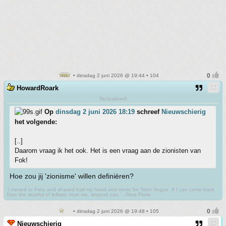
• dinsdag 2 juni 2026 @ 19:44 • 104
HowardRoark
Tacticalized!
Op
dinsdag 2 juni 2026 18:19
schreef
Nieuwschierig
het volgende:
[..]
Daarom vraag ik het ook. Het is een vraag aan de zionisten van
Fok!
Hoe zou jij 'zionisme' willen definiëren?
'I moved to Peru and shaved half my head and wrote for Teen Vogue. If I can come back
from the depths of leftism, trust me, anyone can.' - Gina Florio
• dinsdag 2 juni 2026 @ 19:48 • 105
Nieuwschierig