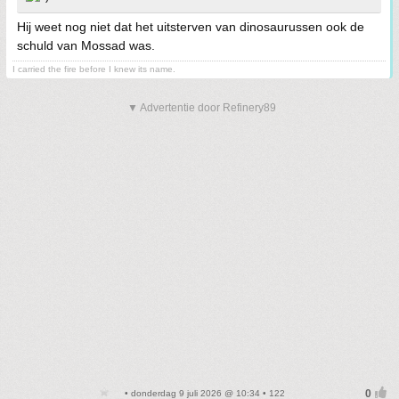
Hij weet nog niet dat het uitsterven van dinosaurussen ook de
schuld van Mossad was.
I carried the fire before I knew its name.
▼ Advertentie door Refinery89
• donderdag 9 juli 2026 @ 10:34 • 122