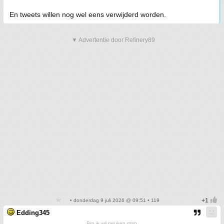
En tweets willen nog wel eens verwijderd worden.
▼ Advertentie door Refinery89
• donderdag 9 juli 2026 @ 09:51 • 119
Edding345
Bro ik wil neuken man