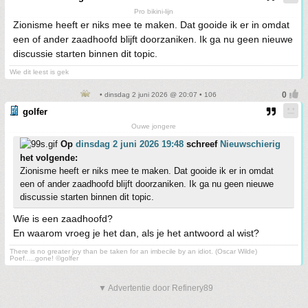
Pro bikini-lijn
Zionisme heeft er niks mee te maken. Dat gooide ik er in omdat
een of ander zaadhoofd blijft doorzaniken. Ik ga nu geen nieuwe
discussie starten binnen dit topic.
Wie dit leest is gek
• dinsdag 2 juni 2026 @ 20:07 • 106
golfer
Ouwe jongere
Op
dinsdag 2 juni 2026 19:48
schreef
Nieuwschierig
het volgende:
Zionisme heeft er niks mee te maken. Dat gooide ik er in omdat
een of ander zaadhoofd blijft doorzaniken. Ik ga nu geen nieuwe
discussie starten binnen dit topic.
Wie is een zaadhoofd?
En waarom vroeg je het dan, als je het antwoord al wist?
There is no greater joy than be taken for an imbecile by an idiot. (Oscar Wilde)
Poef.....gone! ©golfer
▼ Advertentie door Refinery89