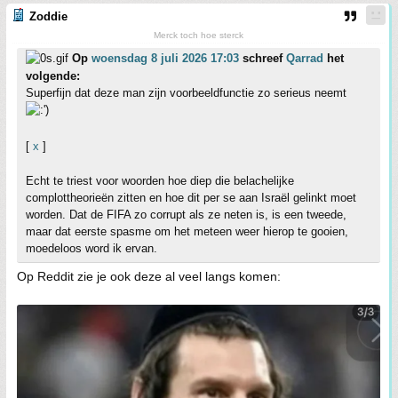
Zoddie
Merck toch hoe sterck
Op
woensdag 8 juli 2026 17:03
schreef
Qarrad
het
volgende:
Superfijn dat deze man zijn voorbeeldfunctie zo serieus neemt
[
x
]
Echt te triest voor woorden hoe diep die belachelijke
complottheorieën zitten en hoe dit per se aan Israël gelinkt moet
worden. Dat de FIFA zo corrupt als ze neten is, is een tweede,
maar dat eerste spasme om het meteen weer hierop te gooien,
moedeloos word ik ervan.
Op Reddit zie je ook deze al veel langs komen: