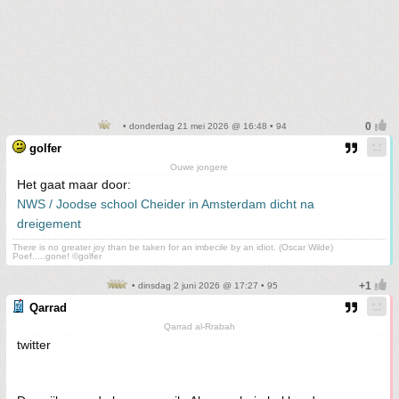
• donderdag 21 mei 2026 @ 16:48 • 94
golfer
Ouwe jongere
Het gaat maar door:
NWS / Joodse school Cheider in Amsterdam dicht na
dreigement
There is no greater joy than be taken for an imbecile by an idiot. (Oscar Wilde)
Poef.....gone! ©golfer
• dinsdag 2 juni 2026 @ 17:27 • 95
Qarrad
Qarrad al-Rrabah
twitter