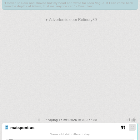
'I moved to Peru and shaved half my head and wrote for Teen Vogue. If I can come back
from the depths of leftism, trust me, anyone can.' - Gina Florio
▼ Advertentie door Refinery89
• vrijdag 15 mei 2026 @ 09:37 • 88
matspontius
Same old shit, different day