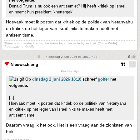
het volgende:
Donald Trum is nu ook een antisemiet? Hij heeft kritiek op Israel
en noemt hun president 'knettergek'
Hoevaak moet ik posten dat kritiek op de politiek van Netanyahu
en kritiek op het leger van Israël niks te maken heeft met
antisemitisme.
There is no greater joy than be taken for an imbecile by an idiot. (Oscar Wilde)
Poef.....gone! ©golfer
• dinsdag 2 juni 2026 @ 18:19 • 98
Nieuwschierig
Pro bikini-lijn
Op
dinsdag 2 juni 2026 18:18
schreef
golfer
het
volgende:
[..]
Hoevaak moet ik posten dat kritiek op de politiek van Netanyahu
en kritiek op het leger van Israël niks te maken heeft met
antisemitisme.
Daarom vraag ik het ook. Het is een vraag aan de zionisten van
Fok!
Wie dit leest is gek