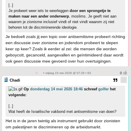
[..]
Je probeert weer iets te weerleggen
door een sprongetje te
maken naar een ander onderwerp
, moslims. Je geeft niet aan
waarom je zionisme inclusief vindt of niet vindt waarom zij niet
behoren tot de discriminerende ideologie.
Je bedoelt zoals jij een topic over antisemitisme probeert richting
een discussie over zionisme en jodendom probeert te slepen
keer op keer? Zoals ik eerder al zei: die mensen die worden
geboycott, gecanceld, aangevallen en geïntimideerd daar wordt
ook geen discussie mee gevoerd over hun overtuigingen.
• vrijdag 15 mei 2026 @ 07:26 • 83
Chadi
Op
donderdag 14 mei 2026 18:46
schreef
golfer
het
volgende:
[..]
Wat heeft de Israëlische vakbond met antisemitisme van doen?
Het is in de jaren twintig als instrument gebruikt door zionisten
om palestijnen te discrimineren op de arbeidsmarkt.