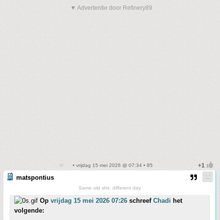
▼ Advertentie door Refinery89
• vrijdag 15 mei 2026 @ 07:34 • 85
matspontius
Same old shit, different day
Op
vrijdag 15 mei 2026 07:26
schreef
Chadi
het
volgende: