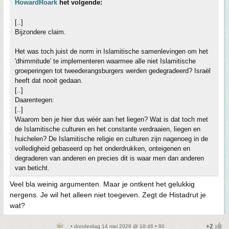
HowardRoark
het volgende:
[..]
Bijzondere claim.
Het was toch juist de norm in Islamitische samenlevingen om het
'dhimmitude' te implementeren waarmee alle niet Islamitische
groeperingen tot tweederangsburgers werden gedegradeerd? Israël
heeft dat nooit gedaan.
[..]
Daarentegen:
[..]
Waarom ben je hier dus wéér aan het liegen? Wat is dat toch met
de Islamitische culturen en het constante verdraaien, liegen en
huichelen? De Islamitische religie en culturen zijn nagenoeg in de
volledigheid gebaseerd op het onderdrukken, onteigenen en
degraderen van anderen en precies dit is waar men dan anderen
van beticht.
Veel bla weinig argumenten. Maar je ontkent het gelukkig
nergens. Je wil het alleen niet toegeven. Zegt de Histadrut je
wat?
• donderdag 14 mei 2026 @ 18:46 • 80