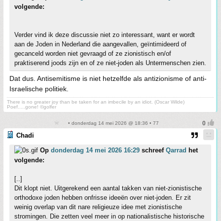
volgende:
Verder vind ik deze discussie niet zo interessant, want er wordt
aan de Joden in Nederland die aangevallen, geïntimideerd of
gecanceld worden niet gevraagd of ze zionistisch en/of
praktiserend joods zijn en of ze niet-joden als Untermenschen zien.
Dat dus. Antisemitisme is niet hetzelfde als antizionisme of anti-
Israelische politiek.
There is no greater joy than be taken for an imbecile by an idiot. (Oscar Wilde)
Poef.....gone! ©golfer
• donderdag 14 mei 2026 @ 18:36 • 77
Chadi
Op
donderdag 14 mei 2026 16:29
schreef
Qarrad
het
volgende:
[..]
Dit klopt niet. Uitgerekend een aantal takken van niet-zionistische
orthodoxe joden hebben onfrisse ideeën over niet-joden. Er zit
weinig overlap van dit nare religieuze idee met zionistische
stromingen. Die zetten veel meer in op nationalistische historische