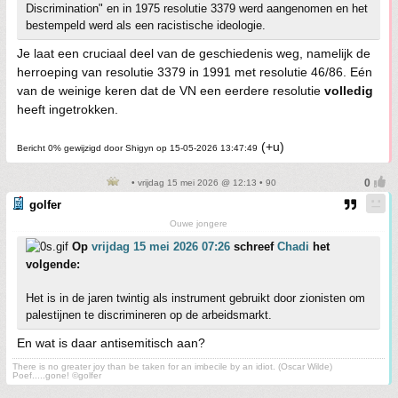
Discrimination" en in 1975 resolutie 3379 werd aangenomen en het
bestempeld werd als een racistische ideologie.
Je laat een cruciaal deel van de geschiedenis weg, namelijk de
herroeping van resolutie 3379 in 1991 met resolutie 46/86. Eén
van de weinige keren dat de VN een eerdere resolutie
volledig
heeft ingetrokken.
(+u)
Bericht 0% gewijzigd door Shigyn op 15-05-2026 13:47:49
• vrijdag 15 mei 2026 @ 12:13 • 90
golfer
Ouwe jongere
Op
vrijdag 15 mei 2026 07:26
schreef
Chadi
het
volgende:
Het is in de jaren twintig als instrument gebruikt door zionisten om
palestijnen te discrimineren op de arbeidsmarkt.
En wat is daar antisemitisch aan?
There is no greater joy than be taken for an imbecile by an idiot. (Oscar Wilde)
Poef.....gone! ©golfer