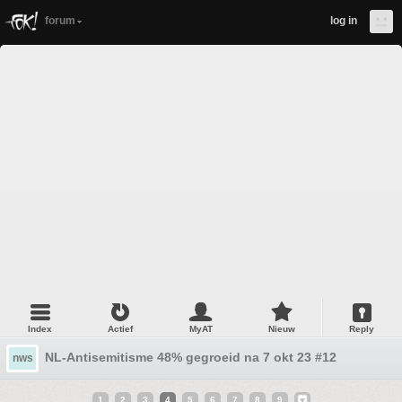
forum
log in
Index
Actief
MyAT
Nieuw
Reply
NL-Antisemitisme 48% gegroeid na 7 okt 23 #12
nws
1
2
3
4
5
6
7
8
9