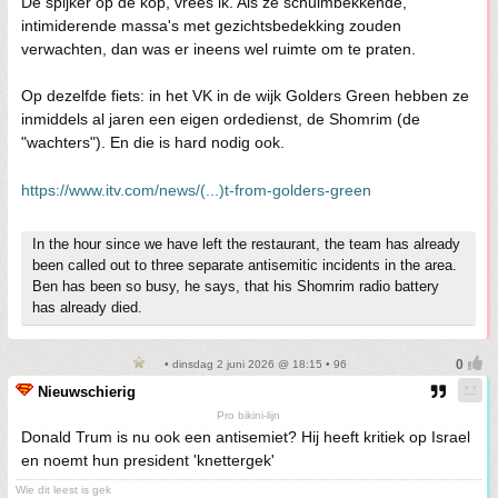
De spijker op de kop, vrees ik. Als ze schuimbekkende,
intimiderende massa's met gezichtsbedekking zouden
verwachten, dan was er ineens wel ruimte om te praten.
Op dezelfde fiets: in het VK in de wijk Golders Green hebben ze
inmiddels al jaren een eigen ordedienst, de Shomrim (de
"wachters"). En die is hard nodig ook.
https://www.itv.com/news/(...)t-from-golders-green
In the hour since we have left the restaurant, the team has already
been called out to three separate antisemitic incidents in the area.
Ben has been so busy, he says, that his Shomrim radio battery
has already died.
• dinsdag 2 juni 2026 @ 18:15 • 96
Nieuwschierig
Pro bikini-lijn
Donald Trum is nu ook een antisemiet? Hij heeft kritiek op Israel
en noemt hun president 'knettergek'
Wie dit leest is gek