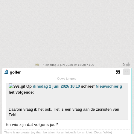
• dinsdag 2 juni 2026 @ 18:28 • 100
golfer
Ouwe jongere
Op
dinsdag 2 juni 2026 18:19
schreef
Nieuwschierig
het volgende:
Daarom vraag ik het ook. Het is een vraag aan de zionisten van
Fok!
En wie zijn dat volgens jou?
There is no greater joy than be taken for an imbecile by an idiot. (Oscar Wilde)