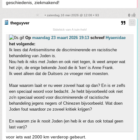
geschiedenis, ziekmakend!
• zaterdag 16 mei 2026 @ 12:06 • 93
theguyver
Sidekick van A tuin-hek!
Op
maandag 23 maart 2026 19:13
schreef
Hyaenidae
het volgende:
Ik lees dat Antisemitisme de discriminerende en racistische
behandeling van Joden is.
Nou heb ik niks met Joden en ook niet tegen, ik weet amper wat
het zijn, de enige bekende Jood die ik 'ken' is Anne Frank.
Ik weet alleen dat de Duitsers ze vroeger niet moesten.
Maar waarom laait er nu weer zoveel haat op dan? En is er zelfs
een speciaal woord voor bedacht. Je hebt bijvoorbeeld ook niet
zo'n speciaal woord voor discriminerende of racistische
behandeling jegens negers of Chinezen bijvoorbeeld. Wat doen
Joden fout waardoor ze zoveel kritiek krijgen?
En waarom zie ik nooit Joden (en heb ik er dus ook totaal geen
last van)?
voor iets wat 2000 km verderop gebeurt.