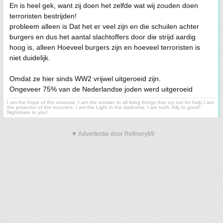
En is heel gek, want zij doen het zelfde wat wij zouden doen
terroristen bestrijden!
probleem alleen is Dat het er veel zijn en die schuilen achter
burgers en dus het aantal slachtoffers door die strijd aardig
hoog is, alleen Hoeveel burgers zijn en hoeveel terroristen is
niet duidelijk.
Omdat ze hier sinds WW2 vrijwel uitgeroeid zijn.
Ongeveer 75% van de Nederlandse joden werd uitgeroeid
I am the hope of the universe. I am the answer to all living things that cry out for help.I am
the protector of the innocent. I am the Light in the darkness. I am truth. Ally to good!
Nightmare to you!
▼ Advertentie door Refinery89