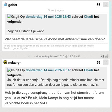
golfer
Ouwe jongere
Op
donderdag 14 mei 2026 18:43
schreef
Chadi
het
volgende:
Zegt de Histadrut je wat?
Wat heeft de Israëlische vakbond met antisemitisme van doen?
There is no greater joy than be taken for an imbecile by an idiot. (Oscar Wilde)
Poef.....gone! ©golfer
• donderdag 14 mei 2026 @ 18:54 • 81
nelaeryn
Op
donderdag 14 mei 2026 18:37
schreef
Chadi
het
volgende:
Ja joh dat is er eentje. Dat zijn nog steeds minder moslims die met
nazi's heulden dan zionisten door zelfs pacts sloten met nazi's.
Heb je die vage conspiracy theoriëen van het stormfront forum
geplukt of zo? En uh, Mein Kampf is nog altijd het meest
verkochte boek in het M-O.