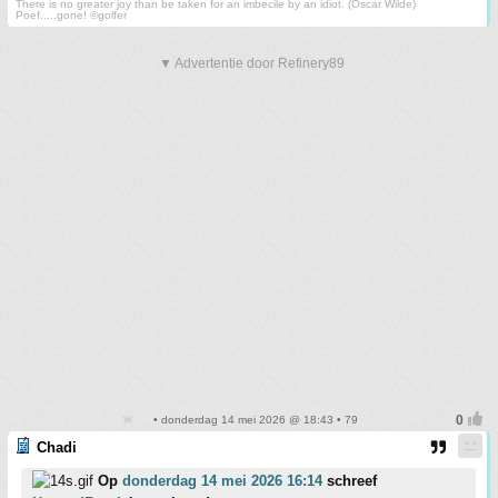
There is no greater joy than be taken for an imbecile by an idiot. (Oscar Wilde)
Poef.....gone! ©golfer
▼ Advertentie door Refinery89
• donderdag 14 mei 2026 @ 18:43 • 79
Chadi
Op
donderdag 14 mei 2026 16:14
schreef