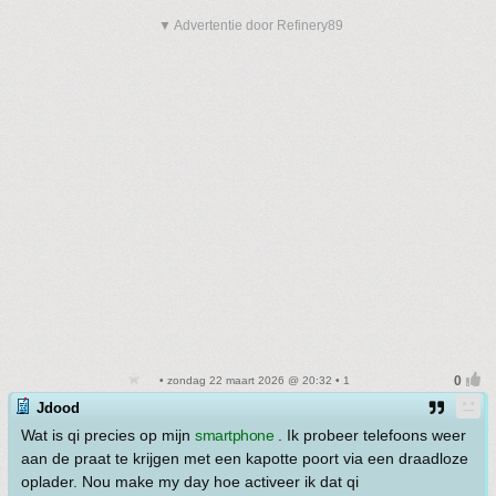
▼ Advertentie door Refinery89
• zondag 22 maart 2026 @ 20:32 • 1
Jdood
Wat is qi precies op mijn
smartphone
. Ik probeer telefoons weer
aan de praat te krijgen met een kapotte poort via een draadloze
oplader. Nou make my day hoe activeer ik dat qi