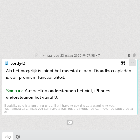
• maandag 23 maart 2026 @ 07:58 • 7
Jordy-B
Als het mogelijk is, staat het meestal al aan. Draadloos opladen
is een premium-functionaliteit.
Samsung
A-modellen ondersteunen het niet, iPhones
ondersteunen het vanaf 8.
Bestiality sure is a fun thing to do. But I have to say this as a warning to you:
With almost all animals you can have a ball, but the hedgehog can never be buggered at
all.
Qi
dig