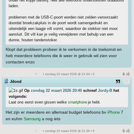
onder het kopje batterij. Niet alle telefoons ondersteunen draadloos
laden.
problemen met de USB-C-poort worden niet zelden veroorzaakt
doordat broekzakpluis in de poort wordt samengedrukt en
uiteindelijk een laagje vilt vormt, waardoor de stekker niet mooi
aansluit. Dit vilt kan je veilig verwijderen met behulp van een
dunne, houten tandenstoker.
Klopt dat probleem probeer ik te verkomen in de toekomst en
heb meerdere telefoons die ik weer in gebruik wil zien voor
contacten enzo
• zondag 22 maart 2026 @ 21:34 • 5
Jdood
Op
zondag 22 maart 2026 20:40
schreef
Jordy-B
het
volgende:
Laat ons eerst even gissen welke
smartphone
je hebt.
Het zijn er meerdere en allemaal budget telefoons bv
iPhone
7
en euhm
Samsung
a nog iets
• zondag 22 maart 2026 @ 21:36 • 6