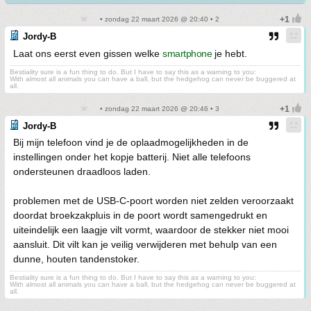
• zondag 22 maart 2026 @ 20:40 • 2
Jordy-B
Laat ons eerst even gissen welke
smartphone
je hebt.
Bestiality sure is a fun thing to do. But I have to say this as a warning to you:
With almost all animals you can have a ball, but the hedgehog can never be buggered at
all.
• zondag 22 maart 2026 @ 20:46 • 3
Jordy-B
Bij mijn telefoon vind je de oplaadmogelijkheden in de
instellingen onder het kopje batterij. Niet alle telefoons
ondersteunen draadloos laden.
problemen met de USB-C-poort worden niet zelden veroorzaakt
doordat broekzakpluis in de poort wordt samengedrukt en
uiteindelijk een laagje vilt vormt, waardoor de stekker niet mooi
aansluit. Dit vilt kan je veilig verwijderen met behulp van een
dunne, houten tandenstoker.
Bestiality sure is a fun thing to do. But I have to say this as a warning to you:
With almost all animals you can have a ball, but the hedgehog can never be buggered at
all.