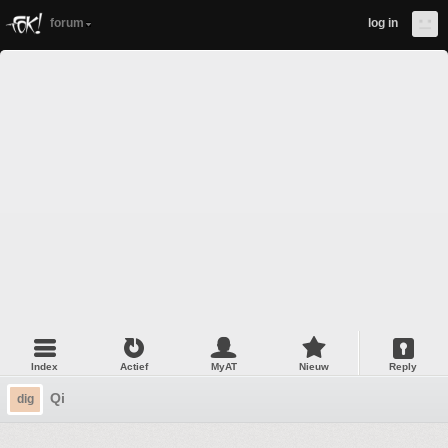
forum
log in
Index
Actief
MyAT
Nieuw
Reply
Qi
dig