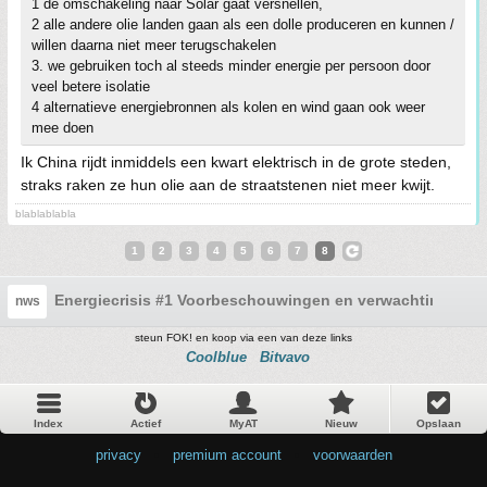
1 de omschakeling naar Solar gaat versnellen,
2 alle andere olie landen gaan als een dolle produceren en kunnen /
willen daarna niet meer terugschakelen
3. we gebruiken toch al steeds minder energie per persoon door
veel betere isolatie
4 alternatieve energiebronnen als kolen en wind gaan ook weer
mee doen
Ik China rijdt inmiddels een kwart elektrisch in de grote steden,
straks raken ze hun olie aan de straatstenen niet meer kwijt.
blablablabla
1
2
3
4
5
6
7
8
Energiecrisis #1 Voorbeschouwingen en verwachtingen
nws
steun FOK! en koop via een van deze links
Coolblue
Bitvavo
Index
Actief
MyAT
Nieuw
Opslaan
privacy
•
premium account
•
voorwaarden