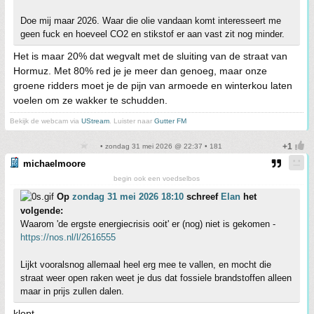
Doe mij maar 2026. Waar die olie vandaan komt interesseert me
geen fuck en hoeveel CO2 en stikstof er aan vast zit nog minder.
Het is maar 20% dat wegvalt met de sluiting van de straat van
Hormuz. Met 80% red je je meer dan genoeg, maar onze
groene ridders moet je de pijn van armoede en winterkou laten
voelen om ze wakker te schudden.
Bekijk de webcam via
UStream
. Luister naar
Gutter FM
• zondag 31 mei 2026 @ 22:37 • 181
michaelmoore
begin ook een voedselbos
Op
zondag 31 mei 2026 18:10
schreef
Elan
het
volgende:
Waarom 'de ergste energiecrisis ooit' er (nog) niet is gekomen -
https://nos.nl/l/2616555
Lijkt vooralsnog allemaal heel erg mee te vallen, en mocht die
straat weer open raken weet je dus dat fossiele brandstoffen alleen
maar in prijs zullen dalen.
klopt