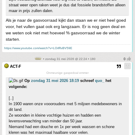
straat weer open raken weet je dus dat fossiele brandstoffen alleen
maar in prijs zullen dalen.
Als je naar de gasvoorraad kijkt dan staan we er niet heel goed
voor, het vullen gaat ook erg langzaam. Er is nog geen deal en
we weten ook niet met hoeveel % gasvoorraad we de winter
starten.
https://www.youtube.com/watch?v=LOrlRvBV59E
• zondag 31 mei 2026 @ 22:24 • 180
ACT-F
Onmeunige gaspedoal emmer
Op
zondag 31 mei 2026 18:19
schreef
quo_
het
volgende:
[..]
In 1900 waren onze vooorouders met 5 miljoen medebewoners in
dit land.
Ze woonden in kleine vochtige huizen en hadden een
levensverwachting van minder dan 50 jaar.
Niemand had een douche en 1x per week wassen en schone
kleren was het maximaal haalbare voor velen.