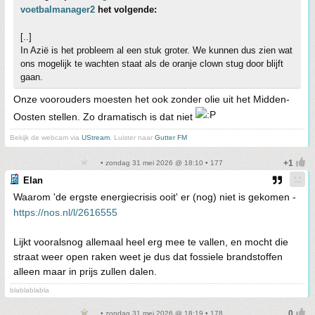
voetbalmanager2
het volgende:
[..]
In Azië is het probleem al een stuk groter. We kunnen dus zien wat
ons mogelijk te wachten staat als de oranje clown stug door blijft
gaan.
Onze voorouders moesten het ook zonder olie uit het Midden-
Oosten stellen. Zo dramatisch is dat niet
Bekijk de webcam via
UStream
. Luister naar
Gutter FM
• zondag 31 mei 2026 @ 18:10 • 177
Elan
Waarom 'de ergste energiecrisis ooit' er (nog) niet is gekomen -
https://nos.nl/l/2616555
Lijkt vooralsnog allemaal heel erg mee te vallen, en mocht die
straat weer open raken weet je dus dat fossiele brandstoffen
alleen maar in prijs zullen dalen.
blablablabla
• zondag 31 mei 2026 @ 18:19 • 178