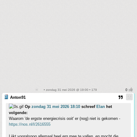
• zondag 31 mei 2026 @ 19:00 • 179
Anton91
Op
zondag 31 mei 2026 18:10
schreef
Elan
het
volgende:
Waarom 'de ergste energiecrisis ooit' er (nog) niet is gekomen -
https://nos.nl/l/2616555
Lijkt vooralsnog allemaal heel erg mee te vallen, en mocht die