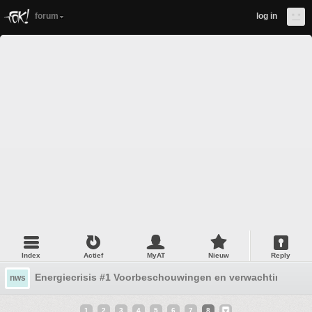
forum
log in
Index
Actief
MyAT
Nieuw
Reply
Energiecrisis #1 Voorbeschouwingen en verwachtingen
nws
1
2
3
4
5
6
7
8