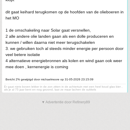
dit gaat keihard terugkomen op de hoofden van de olieboeren in
het MO
1 de omschakeling naar Solar gaat versnellen,
2 alle andere olie landen gaan als een dolle produceren en
kunnen / willen daarna niet meer terugschakelen
3. we gebruiken toch al steeds minder energie per persoon door
veel betere isolatie
4 alternatieve energiebronnen als kolen en wind gaan ook weer
mee doen , kernenergie is coming
Bericht 2% gewijzigd door michaelmoore op 31-05-2026 23:15:09
Er gaat niets boven lekker in de zon zitten in de achtertuin met een heel koud glas bier ,
als je al 75 jaar bent en nog gezond, laat ze maar lachen de sukkels
▼ Advertentie door Refinery89