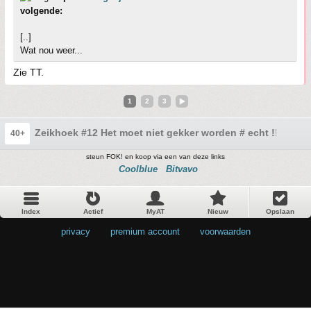
volgende:
[..]
Wat nou weer...
Zie TT.
1
2
3
Zeikhoek #12 Het moet niet gekker worden # echt !!
40+
steun FOK! en koop via een van deze links
Coolblue
Bitvavo
Index
Actief
MyAT
Nieuw
Opslaan
privacy
•
premium account
•
voorwaarden