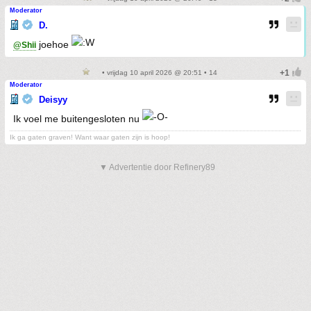
Moderator
D.
joehoe
@Shii
• vrijdag 10 april 2026 @ 20:51 • 14
Moderator
Deisyy
Ik voel me buitengesloten nu
Ik ga gaten graven! Want waar gaten zijn is hoop!
▼ Advertentie door Refinery89