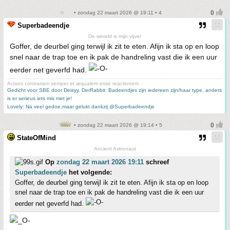
• zondag 22 maart 2026 @ 19:11 • 4
Superbadeendje
De wereld is mijn vijver
Goffer, de deurbel ging terwijl ik zit te eten. Afijn ik sta op en loop
snel naar de trap toe en ik pak de handreling vast die ik een uur
eerder net geverfd had.
Actioni contrariam semper et æqualem esse reactionem
Gedicht voor SBE door Deisyy
,
DerRabbit: Badeendjes zijn iedereen zijn/haar type, anders
is er serieus iets mis met je!
Lovely: Na veel gedoe,maar gelukt dankzij @Superbadeendje
• zondag 22 maart 2026 @ 19:14 • 5
StateOfMind
Ancient Astronaut
Op
zondag 22 maart 2026 19:11
schreef
Superbadeendje
het volgende:
Goffer, de deurbel ging terwijl ik zit te eten. Afijn ik sta op en loop
snel naar de trap toe en ik pak de handreling vast die ik een uur
eerder net geverfd had.