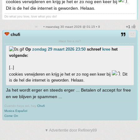
cookies verwijderen en krijg je het er zo nog een keer bij
.
Dit is de hel die internet is geworden. Helaas.
Do what you love, love what you do!
• maandag 30 maart 2026 @ 01:15 • 9
chufi
Hace frio o no?
Op
zondag 29 maart 2026 23:50
schreef
kree
het
volgende:
[..]
cookies verwijderen en krijg je het er zo nog een keer bij
. Dit
is de hel die internet is geworden. Helaas.
Ja het wordt erger en steeds erger ... Betalen of accept for free
en we blijven je spammen ...
Cuando haya sol, hay
Chufi
Musica Español
Come On
▼ Advertentie door Refinery89