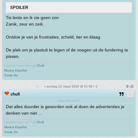
SPOILER
Tis lente en ik zie geen zon
Zanik, zeur en zeik.
Ontdoe je van je frustraties, scheld, tier en klaag.
De plek om je plastuit te legen of de voegen uit de fundering te
pissen.
Cuando haya sol, hay
Chufi
Musica Español
Come On
• zondag 22 maart 2026 @ 01:56 • 2
chufi
Hace frio o no?
Dat alles duurder is geworden ook al doen de advertenties je
denken van niet ...
Cuando haya sol, hay
Chufi
Musica Español
Come On