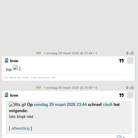
• zondag 29 maart 2026 @ 23:49 • 7
kree
tvp
Do what you love, love what you do!
• zondag 29 maart 2026 @ 23:50 • 8
kree
Op
zondag 29 maart 2026 23:44
schreef
chufi
het
volgende:
Iets klopt niet ..
[
afbeelding
]