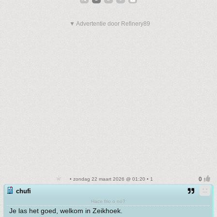
▼ Advertentie door Refinery89
• zondag 22 maart 2026 @ 01:20 • 1
chufi
Hace frio o no?
Je las het goed, welkom in Zeikhoek.