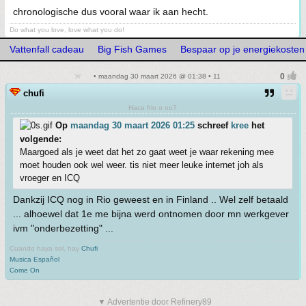
chronologische dus vooral waar ik aan hecht.
Do what you love, love what you do!
Vattenfall cadeau
Big Fish Games
Bespaar op je energiekosten -
• maandag 30 maart 2026 @ 01:38 • 11
chufi
Hace frio o no?
Op
maandag 30 maart 2026 01:25
schreef
kree
het
volgende:
Maargoed als je weet dat het zo gaat weet je waar rekening mee
moet houden ook wel weer. tis niet meer leuke internet joh als
vroeger en ICQ
Dankzij ICQ nog in Rio geweest en in Finland .. Wel zelf betaald
... alhoewel dat 1e me bijna werd ontnomen door mn werkgever
ivm "onderbezetting" ...
Cuando haya sol, hay
Chufi
Musica Español
Come On
▼ Advertentie door Refinery89