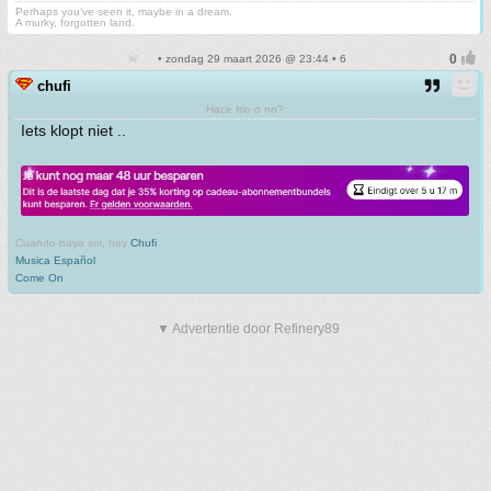
Perhaps you've seen it, maybe in a dream.
A murky, forgotten land.
• zondag 29 maart 2026 @ 23:44 • 6
chufi
Hace frio o no?
Iets klopt niet ..
Cuando haya sol, hay
Chufi
Musica Español
Come On
▼ Advertentie door Refinery89