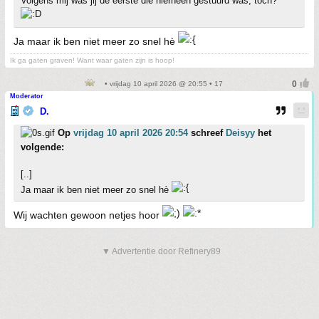
Volgens mij was jij de eerste die hierheen gestuurd was, toch?
Ja maar ik ben niet meer zo snel hè
Ik ga gaten graven! Want waar gaten zijn is hoop!
• vrijdag 10 april 2026 @ 20:55 • 17
Moderator
D.
Op
vrijdag 10 april 2026 20:54
schreef
Deisyy
het
volgende:
[..]
Ja maar ik ben niet meer zo snel hè
Wij wachten gewoon netjes hoor
▼ Advertentie door Refinery89