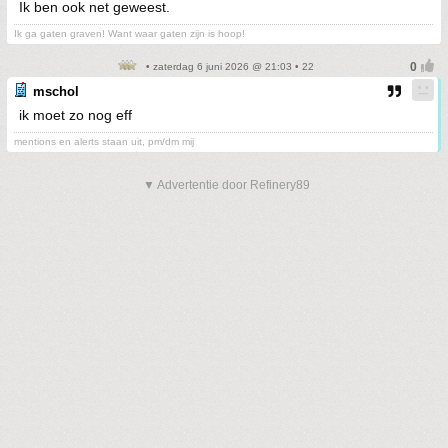
Ik ben ook net geweest.
Ik ga gaten graven! Want waar gaten zijn is hoop!
• zaterdag 6 juni 2026 @ 21:03 • 22
mschol
ik moet zo nog eff
mentions en alerts staan uit, pm/dm mij
▼ Advertentie door Refinery89