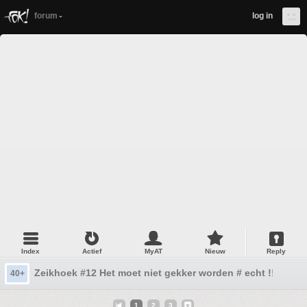
forum
log in
Index
Actief
MyAT
Nieuw
Reply
Zeikhoek #12 Het moet niet gekker worden # echt !!
40+
1
2
3