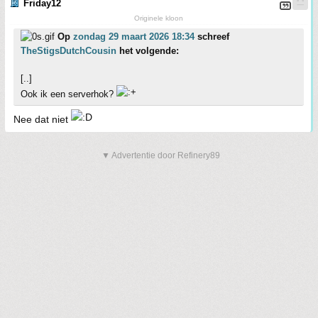
Friday12
Originele kloon
Op
zondag 29 maart 2026 18:34
schreef
TheStigsDutchCousin
het volgende:
[..]
Ook ik een serverhok?
Nee dat niet
▼ Advertentie door Refinery89