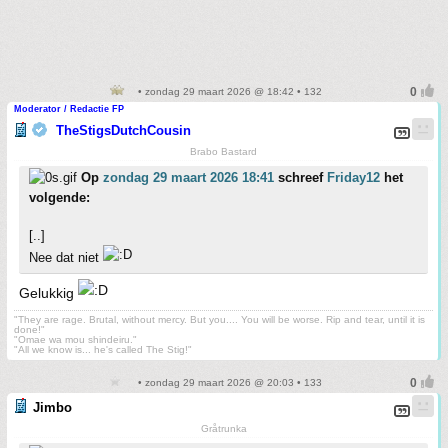
• zondag 29 maart 2026 @ 18:42 • 132
Moderator / Redactie FP
TheStigsDutchCousin
Brabo Bastard
Op
zondag 29 maart 2026 18:41
schreef
Friday12
het
volgende:
[..]
Nee dat niet
Gelukkig
"They are rage. Brutal, without mercy. But you.... You will be worse. Rip and tear, until it is
done!"
"Omae wa mou shindeiru."
"All we know is... he's called The Stig!"
• zondag 29 maart 2026 @ 20:03 • 133
Jimbo
Gråtrunka