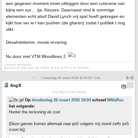
een gegeven moment moet uitleggen door een cutscene van
bijna een uur.... tja. Keuzes. Daarnaast vind ik sommige
elementen echt alsof David Lynch vrij spel heeft gekregen en
kijkt hoe ver ie t kan pushen (de gitaren) zodat t publiek t nog
slikt.
Desalniettemin, mooie ervaring.
Nu door met VTM Bloodlines 2.
L'Amour menaçant:
Qui que tu sois, voici ton maître. Il l'est, le fût ou le doit être.
• maandag 30 maart 2026 @ 09:25 • 142
Ang3l
The Right Kinda Wrong
Op
donderdag 26 maart 2026 18:04
schreef
MMaRsu
het volgende:
Hunter the reckoning ok cool
(Deze games komen allemaal naar ps5 volgens mij stond zelfs ps5
icoon bij)