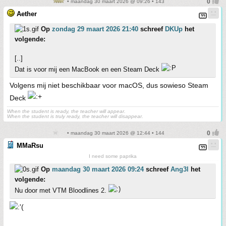
• maandag 30 maart 2026 @ 09:26 • 143
Aether
Op
zondag 29 maart 2026 21:40
schreef
DKUp
het
volgende:
[..]
Dat is voor mij een MacBook en een Steam Deck
Volgens mij niet beschikbaar voor macOS, dus sowieso Steam
Deck
When the student is ready, the teacher will appear.
When the student is truly ready, the teacher will disappear.
• maandag 30 maart 2026 @ 12:44 • 144
MMaRsu
I need some paprika
Op
maandag 30 maart 2026 09:24
schreef
Ang3l
het
volgende:
Nu door met VTM Bloodlines 2.