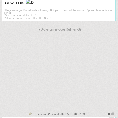
GEWELDIG
"They are rage. Brutal, without mercy. But you.... You will be worse. Rip and tear, until it is
done!"
"Omae wa mou shindeiru."
"All we know is... he's called The Stig!"
▼ Advertentie door Refinery89
• zondag 29 maart 2026 @ 18:34 • 129