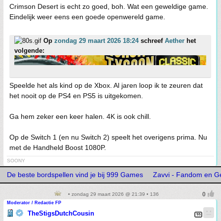
Crimson Desert is echt zo goed, boh. Wat een geweldige game.
Eindelijk weer eens een goede openwereld game.
Op
zondag 29 maart 2026 18:24
schreef
Aether
het
volgende:
Speelde het als kind op de Xbox. Al jaren loop ik te zeuren dat
het nooit op de PS4 en PS5 is uitgekomen.
Ga hem zeker een keer halen. 4K is ook chill.
Op de Switch 1 (en nu Switch 2) speelt het overigens prima. Nu
met de Handheld Boost 1080P.
SOONY
De beste bordspellen vind je bij 999 Games
Zavvi - Fandom en G
• zondag 29 maart 2026 @ 21:39 • 136
Moderator / Redactie FP
TheStigsDutchCousin