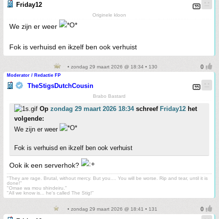
Friday12
Originele kloon
We zijn er weer
Fok is verhuisd en ikzelf ben ook verhuist
• zondag 29 maart 2026 @ 18:34 • 130
Moderator / Redactie FP
TheStigsDutchCousin
Brabo Bastard
Op
zondag 29 maart 2026 18:34
schreef
Friday12
het
volgende:
We zijn er weer
Fok is verhuisd en ikzelf ben ook verhuist
Ook ik een serverhok?
"They are rage. Brutal, without mercy. But you.... You will be worse. Rip and tear, until it is
done!"
"Omae wa mou shindeiru."
"All we know is... he's called The Stig!"
• zondag 29 maart 2026 @ 18:41 • 131