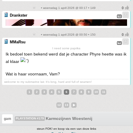
• woensdag 1 april 2026 @ 00:17 • 149
Drankster
• woensdag 1 april 2026 @ 00:50 • 150
MMaRsu
I need some paprika
Ik bedoel toen bekend werd dat je character Phyre heette was ik
al klaar
Wat is haar voornaam, Vam?
welcome to my submarine lair. It's long, hard and full of seamen!
1
2
3
4
5
6
7
8
9
10
11
12
13
Karmozijnen Woestenij
gam
PLAYSTATION #179
steun FOK! en koop via een van deze links