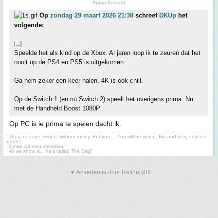
Brabo Bastard
Op
zondag 29 maart 2026 21:38
schreef
DKUp
het
volgende:
[..]
Speelde het als kind op de Xbox. Al jaren loop ik te zeuren dat het
nooit op de PS4 en PS5 is uitgekomen.
Ga hem zeker een keer halen. 4K is ook chill.
Op de Switch 1 (en nu Switch 2) speelt het overigens prima. Nu
met de Handheld Boost 1080P.
Op PC is ie prima te spelen dacht ik.
"They are rage. Brutal, without mercy. But you.... You will be worse. Rip and tear, until it is
done!"
"Omae wa mou shindeiru."
"All we know is... he's called The Stig!"
▼ Advertentie door Refinery89