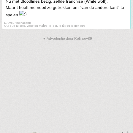
Nu met Bloodlines bezig, zelfde franchise (White wolf).
Maar t heeft me nooit zo getrokken om "van de andere kant" te
spelen
L'Amour menaçant:
Qui que tu sois, voici ton maître. Il l'est, le fût ou le doit être.
▼ Advertentie door Refinery89