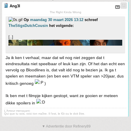
Ang3l
The Right Kinda Wrong
Op
maandag 30 maart 2026 13:12
schreef
TheStigsDutchCousin
het volgende:
[..]
Ja ik ken t verhaal, maar dat wil nog niet zeggen dat t
eindresultata niet speelbaar of leuk kan zijn. Of het dan echt een
vervolg op Bloodlines is, dat valt idd nog te bezien ja. Ik ga t
spelen en meemaken (en ben een VTM speler van >20jaar, dus
kritisch genoeg
)
Ik ben met t filmpje kijken gestopt, want ze gooien er meteen
dikke spoilers in
L'Amour menaçant:
Qui que tu sois, voici ton maître. Il l'est, le fût ou le doit être.
▼ Advertentie door Refinery89