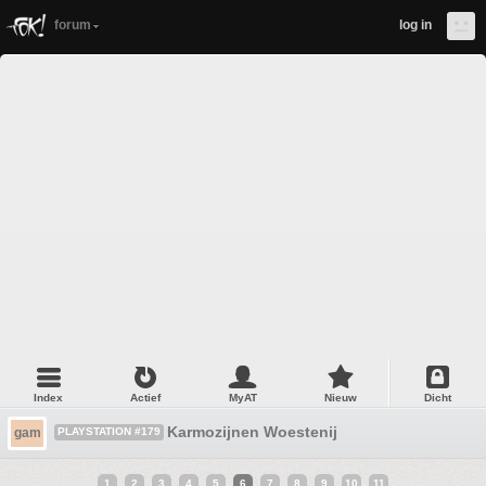
forum
log in
Index
Actief
MyAT
Nieuw
Dicht
Karmozijnen Woestenij
gam
PLAYSTATION #179
1
2
3
4
5
6
7
8
9
10
11