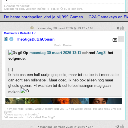
L'Amour menaçant:
Qui que tu sois, voici ton maître. Il l'est, le fût ou le doit être.
De beste bordspellen vind je bij 999 Games
G2A Gamekeys en Ele
• maandag 30 maart 2026 @ 13:12 • 146
Moderator / Redactie FP
TheStigsDutchCousin
Brabo Bastard
Op
maandag 30 maart 2026 13:11
schreef
Ang3l
het
volgende:
[..]
Ik heb pas een half uurtje gespeeld, maar tot nu toe is t meer actie
dan echt een rollenspel. Maar goed, ik heb ook alleen nog maar
ghouls gezien. Ff wachten tot ik echte beslissingen mag gaan
maken
"They are rage. Brutal, without mercy. But you.... You will be worse. Rip and tear, until it is
done!"
"Omae wa mou shindeiru."
"All we know is... he's called The Stig!"
• maandag 30 maart 2026 @ 14:49 • 147