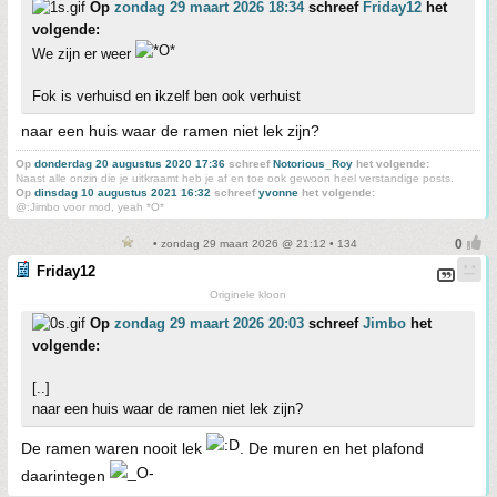
Op
zondag 29 maart 2026 18:34
schreef
Friday12
het
volgende:
We zijn er weer
Fok is verhuisd en ikzelf ben ook verhuist
naar een huis waar de ramen niet lek zijn?
Op
donderdag 20 augustus 2020 17:36
schreef
Notorious_Roy
het volgende:
Naast alle onzin die je uitkraamt heb je af en toe ook gewoon heel verstandige posts.
Op
dinsdag 10 augustus 2021 16:32
schreef
yvonne
het volgende:
@:Jimbo voor mod, yeah *O*
• zondag 29 maart 2026 @ 21:12 • 134
Friday12
Originele kloon
Op
zondag 29 maart 2026 20:03
schreef
Jimbo
het
volgende:
[..]
naar een huis waar de ramen niet lek zijn?
De ramen waren nooit lek
. De muren en het plafond
daarintegen