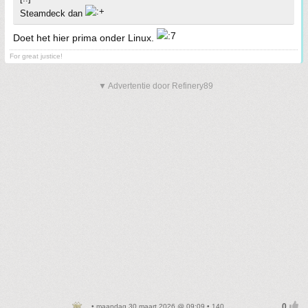
Steamdeck dan
Doet het hier prima onder Linux.
For great justice!
▼ Advertentie door Refinery89
• maandag 30 maart 2026 @ 09:09 • 140