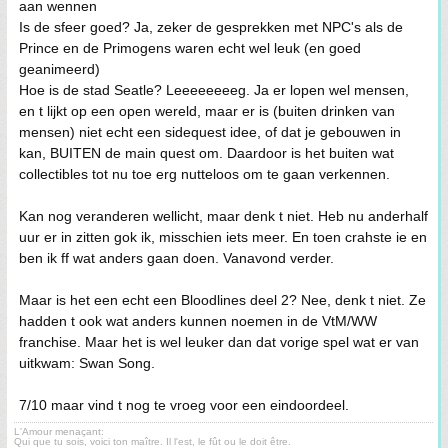
aan wennen
Is de sfeer goed? Ja, zeker de gesprekken met NPC's als de
Prince en de Primogens waren echt wel leuk (en goed
geanimeerd)
Hoe is de stad Seatle? Leeeeeeeeg. Ja er lopen wel mensen,
en t lijkt op een open wereld, maar er is (buiten drinken van
mensen) niet echt een sidequest idee, of dat je gebouwen in
kan, BUITEN de main quest om. Daardoor is het buiten wat
collectibles tot nu toe erg nutteloos om te gaan verkennen.
Kan nog veranderen wellicht, maar denk t niet. Heb nu anderhalf
uur er in zitten gok ik, misschien iets meer. En toen crahste ie en
ben ik ff wat anders gaan doen. Vanavond verder.
Maar is het een echt een Bloodlines deel 2? Nee, denk t niet. Ze
hadden t ook wat anders kunnen noemen in de VtM/WW
franchise. Maar het is wel leuker dan dat vorige spel wat er van
uitkwam: Swan Song.
7/10 maar vind t nog te vroeg voor een eindoordeel.
L'Amour menaçant:
Qui que tu sois, voici ton maître. Il l'est, le fût ou le doit être.