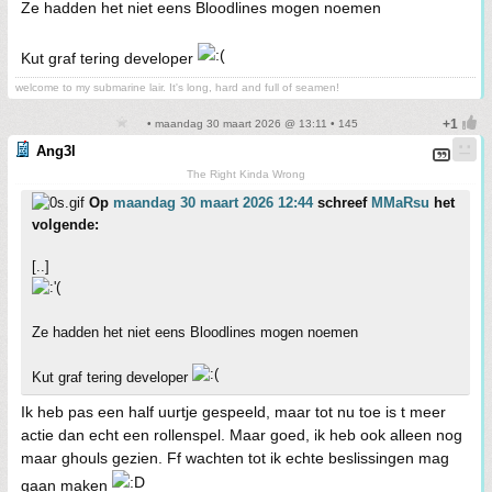
Ze hadden het niet eens Bloodlines mogen noemen
Kut graf tering developer
welcome to my submarine lair. It's long, hard and full of seamen!
• maandag 30 maart 2026 @ 13:11 • 145
Ang3l
The Right Kinda Wrong
Op
maandag 30 maart 2026 12:44
schreef
MMaRsu
het
volgende:
[..]
Ze hadden het niet eens Bloodlines mogen noemen
Kut graf tering developer
Ik heb pas een half uurtje gespeeld, maar tot nu toe is t meer
actie dan echt een rollenspel. Maar goed, ik heb ook alleen nog
maar ghouls gezien. Ff wachten tot ik echte beslissingen mag
gaan maken