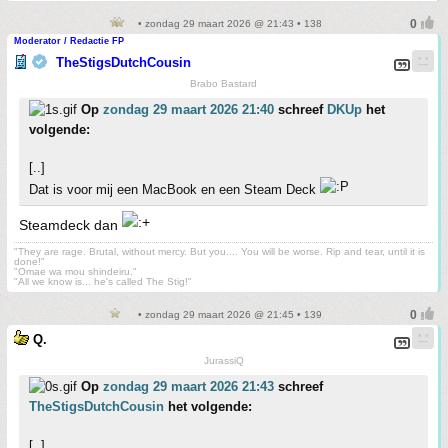
• zondag 29 maart 2026 @ 21:43 • 138
Moderator / Redactie FP
TheStigsDutchCousin
Brabo Bastard
Op
zondag 29 maart 2026 21:40
schreef
DKUp
het
volgende:
[..]
Dat is voor mij een MacBook en een Steam Deck
Steamdeck dan
"They are rage. Brutal, without mercy. But you.... You will be worse. Rip and tear, until it is
done!"
"Omae wa mou shindeiru."
"All we know is... he's called The Stig!"
• zondag 29 maart 2026 @ 21:45 • 139
Q.
JurassiQ
Op
zondag 29 maart 2026 21:43
schreef
TheStigsDutchCousin
het volgende:
[..]