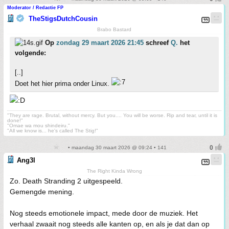
Moderator / Redactie FP
TheStigsDutchCousin
Brabo Bastard
Op
zondag 29 maart 2026 21:45
schreef
Q.
het
volgende:
[..]
Doet het hier prima onder Linux.
"They are rage. Brutal, without mercy. But you.... You will be worse. Rip and tear, until it is
done!"
"Omae wa mou shindeiru."
"All we know is... he's called The Stig!"
• maandag 30 maart 2026 @ 09:24 • 141
Ang3l
The Right Kinda Wrong
Zo. Death Stranding 2 uitgespeeld.
Gemengde mening.
Nog steeds emotionele impact, mede door de muziek. Het
verhaal zwaait nog steeds alle kanten op, en als je dat dan op