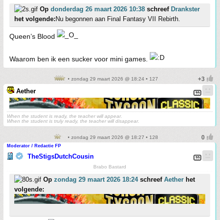
Op
donderdag 26 maart 2026 10:38
schreef
Drankster
het volgende:
Nu begonnen aan Final Fantasy VII Rebirth.
Queen’s Blood
Waarom ben ik een sucker voor mini games.
• zondag 29 maart 2026 @ 18:24 • 127
Aether
When the student is ready, the teacher will appear.
When the student is truly ready, the teacher will disappear.
• zondag 29 maart 2026 @ 18:27 • 128
Moderator / Redactie FP
TheStigsDutchCousin
Brabo Bastard
Op
zondag 29 maart 2026 18:24
schreef
Aether
het
volgende: