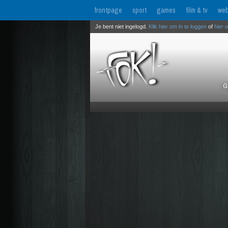
frontpage
sport
games
film & tv
web
Je bent niet ingelogd.
Klik hier om in te loggen
of
hier 
G