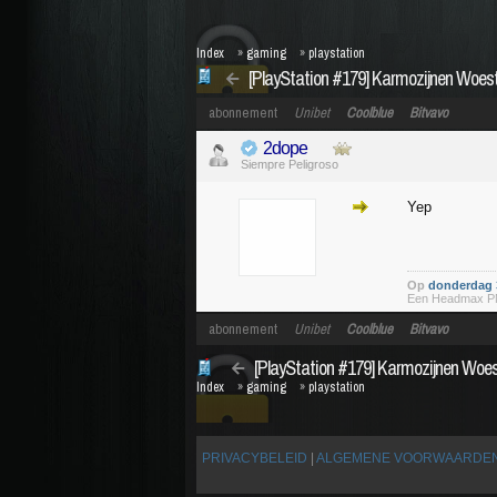
Index
»
gaming
»
playstation
[PlayStation #179] Karmozijnen Woest
abonnement
Unibet
Coolblue
Bitvavo
2dope
Siempre Peligroso
Yep
Op
donderdag 3
Een Headmax PMX
abonnement
Unibet
Coolblue
Bitvavo
[PlayStation #179] Karmozijnen Woes
Index
»
gaming
»
playstation
PRIVACYBELEID
|
ALGEMENE VOORWAARDE