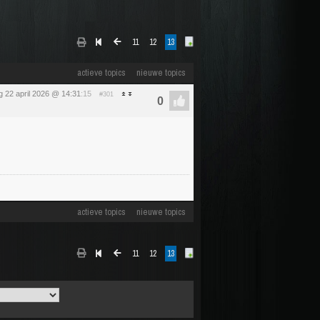
11
12
13
actieve topics
nieuwe topics
 22 april 2026 @ 14:31
:15
#301
actieve topics
nieuwe topics
11
12
13