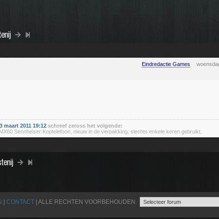
enij
Eindredactie Games
woensdag
 maart 2011 19:12
schreef zeross het volgende:
60 Sennheiser Koptelefoon, nieuw in de verpakking, slechts enkele keren gebruikt.
tenij
N
|
CONTACT
| ALLE RECHTEN VOORBEHOUDEN