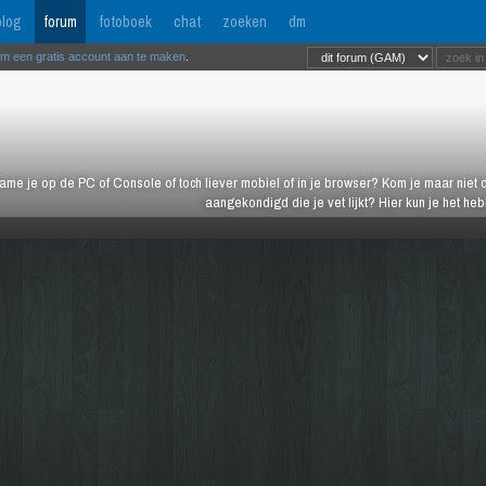
log
forum
fotoboek
chat
zoeken
dm
om een gratis account aan te maken
.
ame je op de PC of Console of toch liever mobiel of in je browser? Kom je maar niet d
aangekondigd die je vet lijkt? Hier kun je het h