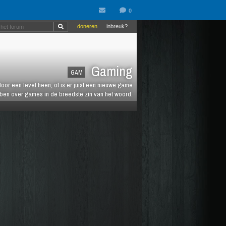
doneren
inbreuk?
Gaming
GAM
oor een level heen, of is er juist een nieuwe game
ebben over games in de breedste zin van het woord.