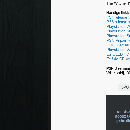
The Witcher I
Handige linkj
PS4 release k
PS5 release k
Playstation 
Playstation S
Playstation 
PSN Prijzen v
FOK! Games D
Playstation V
LG OLED TV-s
Zelf de OP w
PSN Username 
Wil je erbij,
SPOI
om dez
noodzake
gebruik