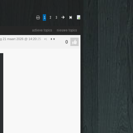
1
2
3
actieve topics
nieuwe topics
ag 21 maart 2026 @ 14:20
:25
#1