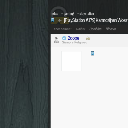
Index
»
gaming
»
playstation
[PlayStation #179] Karmozijnen Woest
abonnement
Unibet
Coolblue
Bitvavo
2dope
Siempre Peligroso