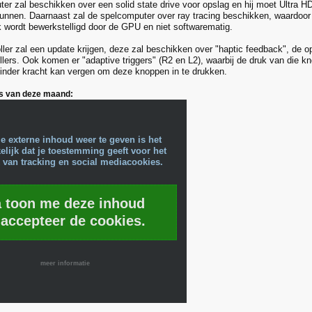
er zal beschikken over een solid state drive voor opslag en hij moet Ultra H
nnen. Daarnaast zal de spelcomputer over ray tracing beschikken, waardoor 
 wordt bewerkstelligd door de GPU en niet softwarematig.
ller zal een update krijgen, deze zal beschikken over "haptic feedback", de 
ollers. Ook komen er "adaptive triggers" (R2 en L2), waarbij de druk van die
inder kracht kan vergen om deze knoppen in te drukken.
s van deze maand:
e externe inhoud weer te geven is het
lijk dat je toestemming geeft voor het
 van tracking en social mediacookies.
a toon me deze inhoud
 accepteer de cookies.
meer informatie