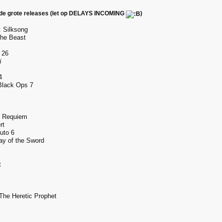
e grote releases (let op DELAYS INCOMING
)
: Silksong
The Beast
 26
ï
4
 Black Ops 7
: Requiem
rt
uto 6
y of the Sword
t
 The Heretic Prophet