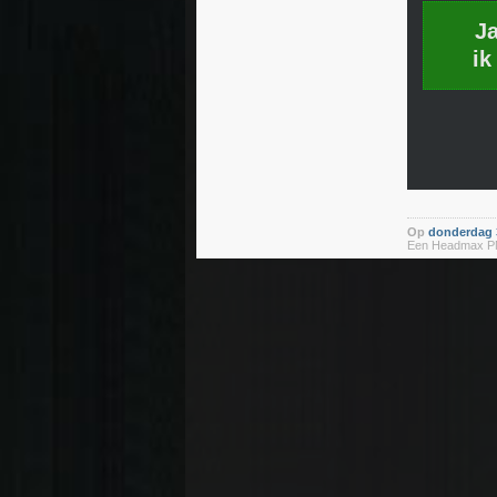
J
ik
Op
donderdag 3
Een Headmax PMX