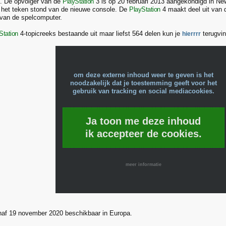
is. De opvolger van de
PlayStation
3 is op 20 februari 2013 aangekondigd in New
in het teken stond van de nieuwe console. De
PlayStation
4 maakt deel uit van d
van de spelcomputer.
Station
4-topicreeks bestaande uit maar liefst 564 delen kun je
terugvin
hierrrr
om deze externe inhoud weer te geven is het
noodzakelijk dat je toestemming geeft voor het
gebruik van tracking en social mediacookies.
Ja toon me deze inhoud
ik accepteer de cookies.
meer informatie
naf 19 november 2020 beschikbaar in Europa.