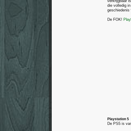
verkrijgbaar 
die volledig 
geschiedenis 
De FOK!
Play
Playstation 5
De PS5 is va