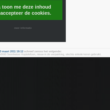
a toon me deze inhoud
 accepteer de cookies.
meer informatie
 maart 2011 19:12
schreef zeross het volgende:
60 Sennheiser Koptelefoon, nieuw in de verpakking, slechts enkele keren gebruikt.