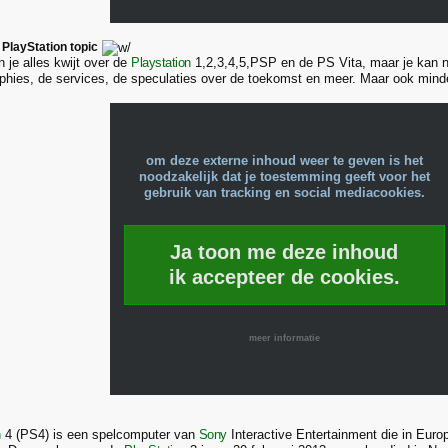
PlayStation topic
an je alles kwijt over de
Playstation
1,2,3,4,5,PSP en de PS Vita, maar je kan nat
phies, de services, de speculaties over de toekomst en meer. Maar ook mind
om deze externe inhoud weer te geven is het
noodzakelijk dat je toestemming geeft voor het
gebruik van tracking en social mediacookies.
Ja toon me deze inhoud
ik accepteer de cookies.
meer informatie
n
4 (PS4) is een spelcomputer van
Sony
Interactive Entertainment die in Eur