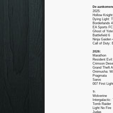
De aankomend
2025:
Hollow Knight
Dying Light: 
Borderlands 4
EA Sports FC
Ghost of Yote
Battlefield 6
Ninja Gaiden 
Call of Duty:
2026:
Marathon
Resident Evil
Crimson Dese
Grand Theft A
Onimusha: Wa
Pragmata
Saros
007 First Ligh
?:
Wolverine
Intergalactic:
Tomb Raider
Light No Fire
Judas