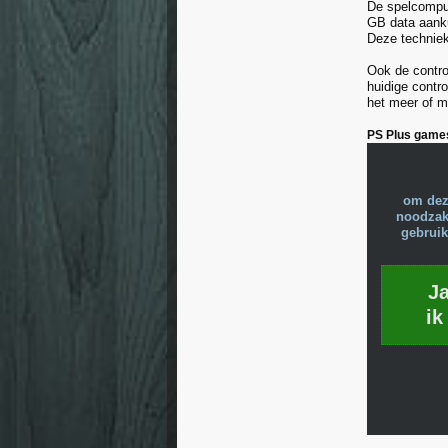
De spelcomput
GB data aanku
Deze techniek
Ook de contro
huidige contr
het meer of m
PS Plus game
om dez
noodzake
gebruik
J
ik