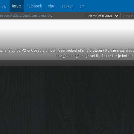
log
forum
fotoboek
chat
zoeken
dm
om een gratis account aan te maken
.
ame je op de PC of Console of toch liever mobiel of in je browser? Kom je maar niet d
aangekondigd die je vet lijkt? Hier kun je het h