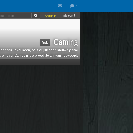
doneren
inbreuk?
Gaming
GAM
oor een level heen, of is er juist een nieuwe game
ebben over games in de breedste zin van het woord.