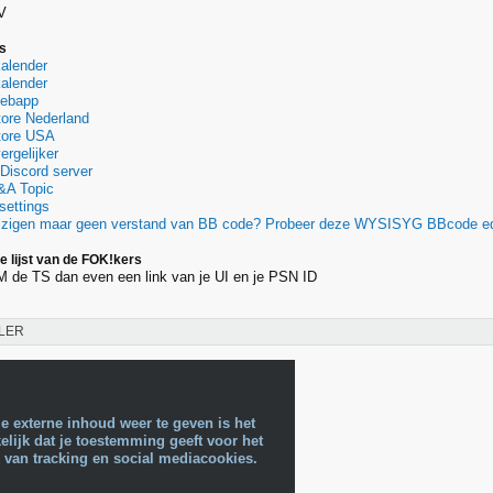
V
es
alender
alender
Webapp
tore Nederland
Store USA
ergelijker
iscord server
&A Topic
ettings
ijzigen maar geen verstand van BB code? Probeer deze WYSISYG BBcode ed
lijst van de FOK!kers
 DM de TS dan even een link van je UI en je PSN ID
LER
e externe inhoud weer te geven is het
lijk dat je toestemming geeft voor het
 van tracking en social mediacookies.