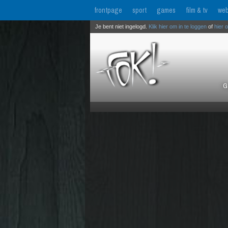
frontpage
sport
games
film & tv
web
Je bent niet ingelogd.
Klik hier om in te loggen
of
hier 
G