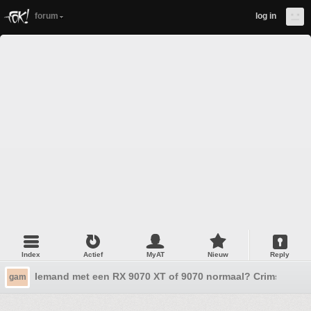
forum
log in
Index
Actief
MyAT
Nieuw
Reply
Iemand met een RX 9070 XT of 9070 normaal? Crimson des
gam