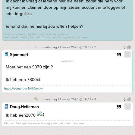
Ik dacht ik vraag of iemand hier die heeft, zodat die hem voor
mij kunnen claimen door op mijn steam account in te loggen of
iets dergelijks.
Iemand die me hierbij zou willen helpen?
Solly is retrench, hy hoort dit gister by sy baas
Vanaand gaan hy hom dronk suip en dan sy breins uitblaas
• zaterdag 21 maart 2026 @ 18:57 • 2
Sjemmert
sjemmert
Moet het een 9070 zijn ?
Ik heb een 7800xt
https://youtu.be/-N4jf6rtyuw
• zaterdag 21 maart 2026 @ 19:01 • 3
Doug-Heffernan
Ik heb een2070
Mensen het spijt me maar ik mag jullie niet meer mentionen.