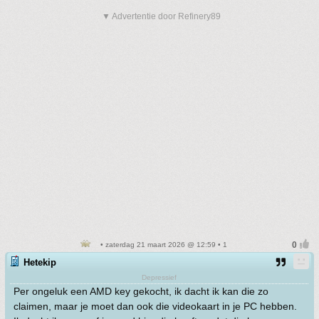
▼ Advertentie door Refinery89
• zaterdag 21 maart 2026 @ 12:59 • 1
Hetekip
Depressief
Per ongeluk een AMD key gekocht, ik dacht ik kan die zo
claimen, maar je moet dan ook die videokaart in je PC hebben.