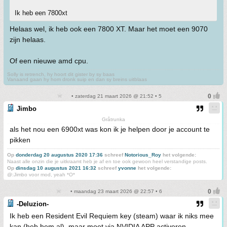
Ik heb een 7800xt
Helaas wel, ik heb ook een 7800 XT. Maar het moet een 9070
zijn helaas.
Of een nieuwe amd cpu.
Solly is retrench, hy hoort dit gister by sy baas
Vanaand gaan hy hom dronk suip en dan sy breins uitblaas
• zaterdag 21 maart 2026 @ 21:52 • 5
Jimbo
Gråtrunka
als het nou een 6900xt was kon ik je helpen door je account te
pikken
Op
donderdag 20 augustus 2020 17:36
schreef
Notorious_Roy
het volgende:
Naast alle onzin die je uitkraamt heb je af en toe ook gewoon heel verstandige posts.
Op
dinsdag 10 augustus 2021 16:32
schreef
yvonne
het volgende:
@:Jimbo voor mod, yeah *O*
• maandag 23 maart 2026 @ 22:57 • 6
-Deluzion-
Ik heb een Resident Evil Requiem key (steam) waar ik niks mee
kan (heb hem al), maar moet via NVIDIA APP activeren.