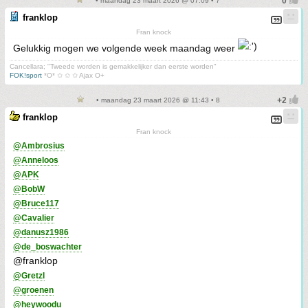
• maandag 23 maart 2026 @ 07:09 • 7
franklop
Fran knock
Gelukkig mogen we volgende week maandag weer
Cancellara; "Tweede worden is gemakkelijker dan eerste worden"
FOK!sport
*O* ✩ ✩ ✩ Ajax O+
• maandag 23 maart 2026 @ 11:43 • 8
franklop
Fran knock
@Ambrosius
@Anneloos
@APK
@BobW
@Bruce117
@Cavalier
@danusz1986
@de_boswachter
@franklop
@Gretzl
@groenen
@heywoodu