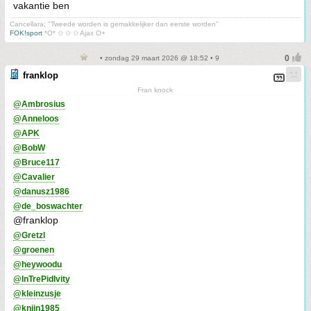
vakantie ben
Cancellara; "Tweede worden is gemakkelijker dan eerste worden"
FOK!sport
*O* ✩ ✩ ✩ Ajax O+
• zondag 29 maart 2026 @ 18:52 • 9
franklop
Fran knock
@Ambrosius
@Anneloos
@APK
@BobW
@Bruce117
@Cavalier
@danusz1986
@de_boswachter
@franklop
@Gretzl
@groenen
@heywoodu
@InTrePidIvity
@kleinzusje
@knijn1985