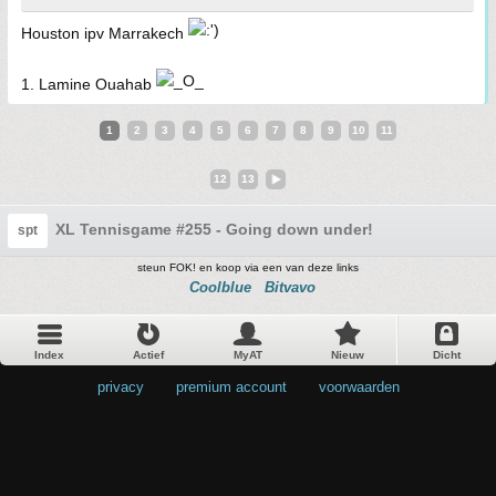
Houston ipv Marrakech
1. Lamine Ouahab
1
2
3
4
5
6
7
8
9
10
11
12
13
XL Tennisgame #255 - Going down under!
spt
steun FOK! en koop via een van deze links
Coolblue
Bitvavo
Index
Actief
MyAT
Nieuw
Dicht
privacy
•
premium account
•
voorwaarden