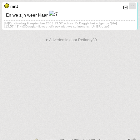
mitt
En we zijn weer klaar
[b\]Op dinsdag 9 september 2003 13:57 schreef Dr.Daggla het volgende:\[/b\]
[13:57:43] <@Daggla> ik weet ei'k ook niet wie corleone is.. Uit ER ofzo?
▼ Advertentie door Refinery89