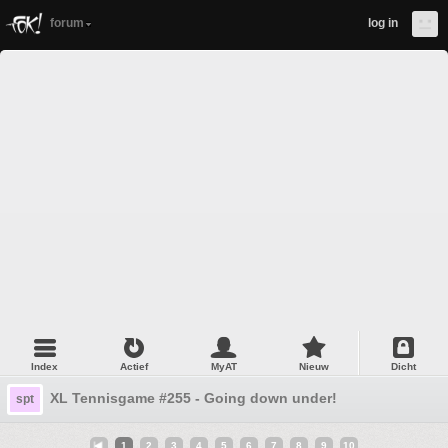
forum
log in
Index
Actief
MyAT
Nieuw
Dicht
XL Tennisgame #255 - Going down under!
spt
1
2
3
4
5
6
7
8
9
10