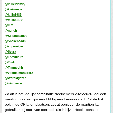
@InTrePidIvity
@kleinzusje
@knijn1985
@mickael79
@mitt
@norich
@Sebastiaan92
@Snakehead85
@superniger
@Szura
@TheVulture
@TimH
@Timmeehh
@voetbalmanager2
@Wereldgozer
@wimderon
Zo dit is het, de lijst combinatie deelnemers 2025/2026. Zal een
mention plaatsen ipv een PM bij een toernooi start. Zal de lijst
ook in de OP laten plaatsen, zodat eenieder de mention kan
gebruiken bij start van toernooi, als ik bijvoorbeeld eens op