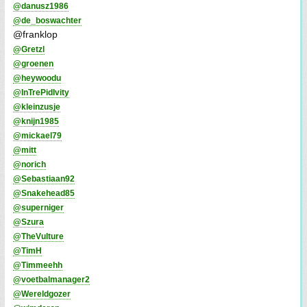
@danusz1986
@de_boswachter
@franklop
@Gretzl
@groenen
@heywoodu
@InTrePidIvity
@kleinzusje
@knijn1985
@mickael79
@mitt
@norich
@Sebastiaan92
@Snakehead85
@superniger
@Szura
@TheVulture
@TimH
@Timmeehh
@voetbalmanager2
@Wereldgozer