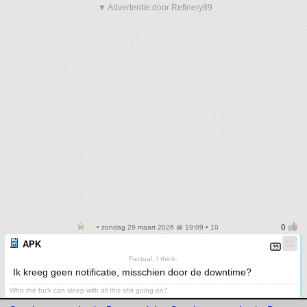
▼ Advertentie door Refinery89
• zondag 29 maart 2026 @ 19:09 • 10
APK
Factual, I think.
Ik kreeg geen notificatie, misschien door de downtime?
Who the fuck can sleep with all this shit going on?