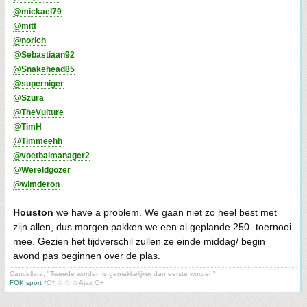
@mickael79
@mitt
@norich
@Sebastiaan92
@Snakehead85
@superniger
@Szura
@TheVulture
@TimH
@Timmeehh
@voetbalmanager2
@Wereldgozer
@wimderon
Houston
we have a problem. We gaan niet zo heel best met
zijn allen, dus morgen pakken we een al geplande 250- toernooi
mee. Gezien het tijdverschil zullen ze einde middag/ begin
avond pas beginnen over de plas.
Cancellara; "Tweede worden is gemakkelijker dan eerste worden"
FOK!sport
*O* ✩ ✩ ✩ Ajax O+