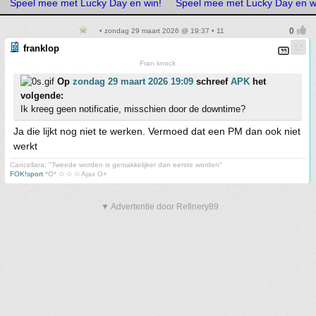
Speel mee met Lucky Day en win!
Speel mee met Lucky Day en w
• zondag 29 maart 2026 @ 19:37 • 11
franklop
Fran knock
Op
zondag 29 maart 2026 19:09
schreef
APK
het
volgende:
Ik kreeg geen notificatie, misschien door de downtime?
Ja die lijkt nog niet te werken. Vermoed dat een PM dan ook niet
werkt
Cancellara; "Tweede worden is gemakkelijker dan eerste worden"
FOK!sport
*O* ✩ ✩ ✩ Ajax O+
▼ Advertentie door Refinery89