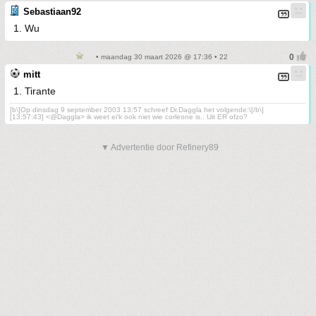
Sebastiaan92
1. Wu
• maandag 30 maart 2026 @ 17:36 • 22
mitt
1. Tirante
[b\]Op dinsdag 9 september 2003 13:57 schreef Dr.Daggla het volgende:\[/b\]
[13:57:43] <@Daggla> ik weet ei'k ook niet wie corleone is.. Uit ER ofzo?
▼ Advertentie door Refinery89