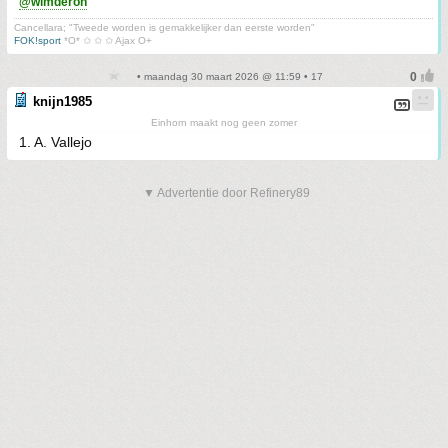
@wimderon
Cancellara; "Tweede worden is gemakkelijker dan eerste worden"
FOK!sport
*O* ✩ ✩ ✩ Ajax O+
• maandag 30 maart 2026 @ 11:59 • 17
knijn1985
Einhorn maakt nog geen zomer
1. A. Vallejo
▼ Advertentie door Refinery89