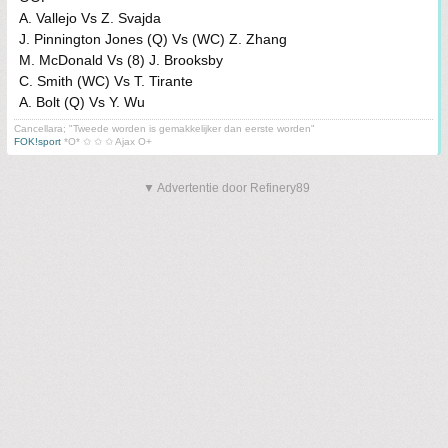
A. Vallejo Vs Z. Svajda
J. Pinnington Jones (Q) Vs (WC) Z. Zhang
M. McDonald Vs (8) J. Brooksby
C. Smith (WC) Vs T. Tirante
A. Bolt (Q) Vs Y. Wu
Cancellara; "Tweede worden is gemakkelijker dan eerste worden"
FOK!sport
*O* ✩ ✩ ✩ Ajax O+
▼ Advertentie door Refinery89