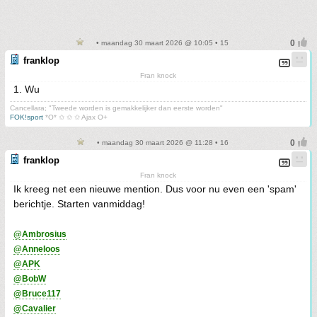
• maandag 30 maart 2026 @ 10:05 • 15
franklop
Fran knock
1. Wu
Cancellara; "Tweede worden is gemakkelijker dan eerste worden"
FOK!sport
*O* ✩ ✩ ✩ Ajax O+
• maandag 30 maart 2026 @ 11:28 • 16
franklop
Fran knock
Ik kreeg net een nieuwe mention. Dus voor nu even een 'spam'
berichtje. Starten vanmiddag!
@Ambrosius
@Anneloos
@APK
@BobW
@Bruce117
@Cavalier