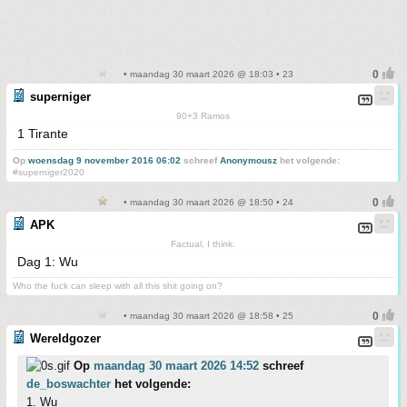
• maandag 30 maart 2026 @ 18:03 • 23
superniger
90+3 Ramos
1 Tirante
Op
woensdag 9 november 2016 06:02
schreef
Anonymousz
het volgende:
#superniger2020
• maandag 30 maart 2026 @ 18:50 • 24
APK
Factual, I think.
Dag 1: Wu
Who the fuck can sleep with all this shit going on?
• maandag 30 maart 2026 @ 18:58 • 25
Wereldgozer
Op
maandag 30 maart 2026 14:52
schreef
de_boswachter
het volgende:
1. Wu