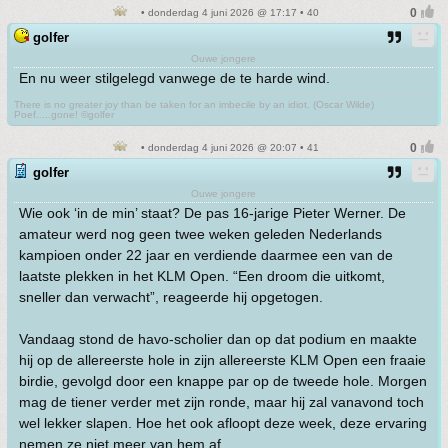
• donderdag 4 juni 2026 @ 17:17 • 40
golfer
Ouwe jongere
En nu weer stilgelegd vanwege de te harde wind.
There is no greater joy than be taken for an imbecile by an idiot. (Oscar Wilde)
Poef.....gone! ©golfer
• donderdag 4 juni 2026 @ 20:07 • 41
golfer
Ouwe jongere
Wie ook ‘in de min’ staat? De pas 16-jarige Pieter Werner. De
amateur werd nog geen twee weken geleden Nederlands
kampioen onder 22 jaar en verdiende daarmee een van de
laatste plekken in het KLM Open. “Een droom die uitkomt,
sneller dan verwacht”, reageerde hij opgetogen.
Vandaag stond de havo-scholier dan op dat podium en maakte
hij op de allereerste hole in zijn allereerste KLM Open een fraaie
birdie, gevolgd door een knappe par op de tweede hole. Morgen
mag de tiener verder met zijn ronde, maar hij zal vanavond toch
wel lekker slapen. Hoe het ook afloopt deze week, deze ervaring
nemen ze niet meer van hem af.