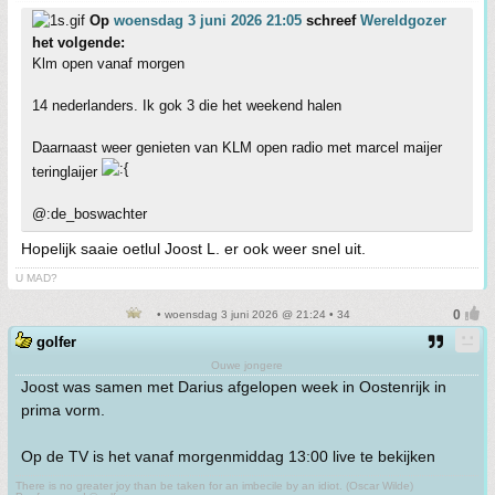
Op
woensdag 3 juni 2026 21:05
schreef
Wereldgozer
het volgende:
Klm open vanaf morgen
14 nederlanders. Ik gok 3 die het weekend halen
Daarnaast weer genieten van KLM open radio met marcel maijer
teringlaijer
@:de_boswachter
Hopelijk saaie oetlul Joost L. er ook weer snel uit.
U MAD?
• woensdag 3 juni 2026 @ 21:24 • 34
golfer
Ouwe jongere
Joost was samen met Darius afgelopen week in Oostenrijk in
prima vorm.
Op de TV is het vanaf morgenmiddag 13:00 live te bekijken
There is no greater joy than be taken for an imbecile by an idiot. (Oscar Wilde)