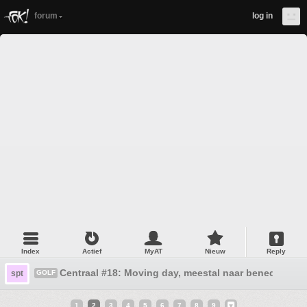
forum
log in
Index
Actief
MyAT
Nieuw
Reply
Centraal #18: Moving day, meestal naar beneden
spt
GOLF
1
2
3
4
5
6
7
8
9