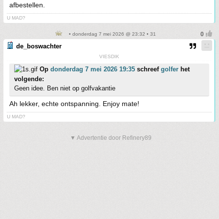
afbestellen.
U MAD?
• donderdag 7 mei 2026 @ 23:32 • 31
de_boswachter
VIESDIK
Op
donderdag 7 mei 2026 19:35
schreef
golfer
het
volgende:
Geen idee. Ben niet op golfvakantie
Ah lekker, echte ontspanning. Enjoy mate!
U MAD?
▼ Advertentie door Refinery89