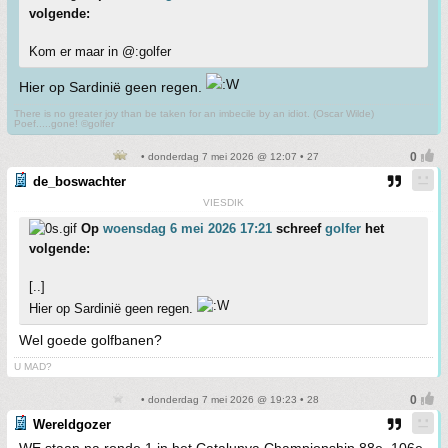
volgende:
Kom er maar in @:golfer
Hier op Sardinië geen regen.
There is no greater joy than be taken for an imbecile by an idiot. (Oscar Wilde)
Poef.....gone! ©golfer
• donderdag 7 mei 2026 @ 12:07 • 27
de_boswachter
VIESDIK
Op
woensdag 6 mei 2026 17:21
schreef
golfer
het
volgende:
[..]
Hier op Sardinië geen regen.
Wel goede golfbanen?
U MAD?
• donderdag 7 mei 2026 @ 19:23 • 28
Wereldgozer