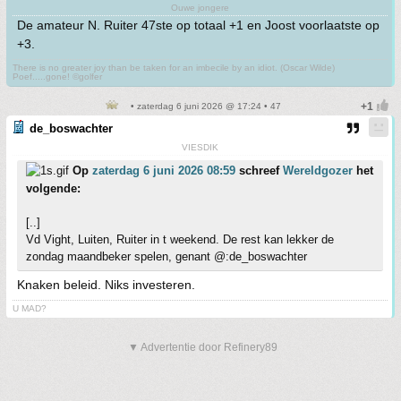
Ouwe jongere
De amateur N. Ruiter 47ste op totaal +1 en Joost voorlaatste op
+3.
There is no greater joy than be taken for an imbecile by an idiot. (Oscar Wilde)
Poef.....gone! ©golfer
• zaterdag 6 juni 2026 @ 17:24 • 47
de_boswachter
VIESDIK
Op
zaterdag 6 juni 2026 08:59
schreef
Wereldgozer
het
volgende:
[..]
Vd Vight, Luiten, Ruiter in t weekend. De rest kan lekker de
zondag maandbeker spelen, genant @:de_boswachter
Knaken beleid. Niks investeren.
U MAD?
▼ Advertentie door Refinery89