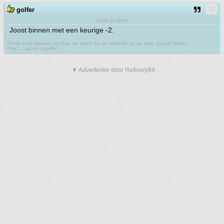
golfer
Ouwe jongere
Joost binnen met een keurige -2.
There is no greater joy than be taken for an imbecile by an idiot. (Oscar Wilde)
Poef.....gone! ©golfer
▼ Advertentie door Refinery89