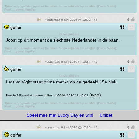
There is no greater joy than be taken for an imbecile by an idiot. (Oscar Wilde)
Poef.....gone! ©golfer
• zaterdag 6 juni 2026 @ 13:02 • 44
golfer
Ouwe jongere
Joost op dit moment de slechtste Nederlander in de baan.
There is no greater joy than be taken for an imbecile by an idiot. (Oscar Wilde)
Poef.....gone! ©golfer
• zaterdag 6 juni 2026 @ 15:34 • 45
golfer
Ouwe jongere
Lars vd Vight staat prima met -4 op de gedeeld 15e plek.
(typo)
Bericht 1% gewijzigd door golfer op 06-06-2026 18:49:05
There is no greater joy than be taken for an imbecile by an idiot. (Oscar Wilde)
Poef.....gone! ©golfer
Speel mee met Lucky Day en win!
Unibet
• zaterdag 6 juni 2026 @ 17:19 • 46
golfer