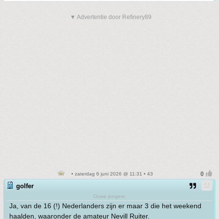
▼ Advertentie door Refinery89
• zaterdag 6 juni 2026 @ 11:31 • 43
golfer
Ouwe jongere
Ja, van de 16 (!) Nederlanders zijn er maar 3 die het weekend
haalden, waaronder de amateur Nevill Ruiter.