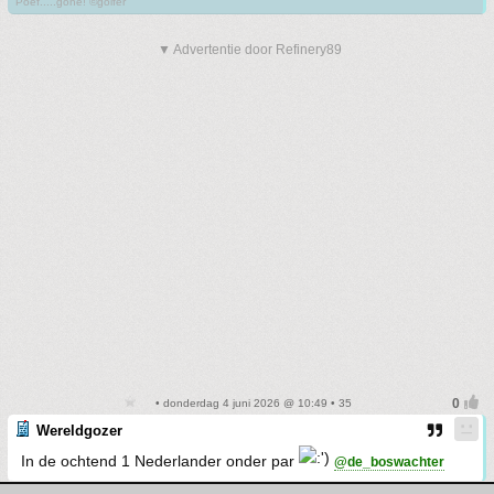
Poef.....gone! ©golfer
▼ Advertentie door Refinery89
• donderdag 4 juni 2026 @ 10:49 • 35
Wereldgozer
In de ochtend 1 Nederlander onder par
@de_boswachter