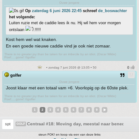
Ouwe jongere
Op
zaterdag 6 juni 2026 22:45
schreef
de_boswachter
het volgende:
Luiten ruzie met de caddie lees ik nu. Hij wil hem voor morgen
ontslaan
.!!!!!
Kost hem wel wat knaken.
En een goede nieuwe caddie vind je ook niet zomaar.
There is no greater joy than be taken for an imbecile by an idiot. (Oscar Wilde)
Poef.....gone! ©golfer
• zondag 7 juni 2026 @ 13:05 • 50
golfer
Ouwe jongere
Joost klaar met een totaal vam +6. Voorlopig op de 60ste plek.
There is no greater joy than be taken for an imbecile by an idiot. (Oscar Wilde)
Poef.....gone! ©golfer
1
2
3
4
5
6
7
8
9
Centraal #18: Moving day, meestal naar beneden
spt
GOLF
steun FOK! en koop via een van deze links