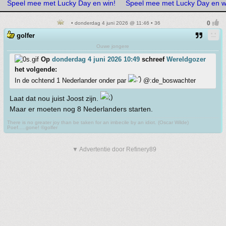
Speel mee met Lucky Day en win!
Speel mee met Lucky Day en w
• donderdag 4 juni 2026 @ 11:46 • 36
golfer
Ouwe jongere
Op
donderdag 4 juni 2026 10:49
schreef
Wereldgozer
het volgende:
In de ochtend 1 Nederlander onder par
@:de_boswachter
Laat dat nou juist Joost zijn.
Maar er moeten nog 8 Nederlanders starten.
There is no greater joy than be taken for an imbecile by an idiot. (Oscar Wilde)
Poef.....gone! ©golfer
▼ Advertentie door Refinery89