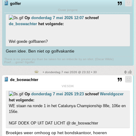
golfer
Ouwe jongere
Op
donderdag 7 mei 2026 12:07
schreef
de_boswachter
het volgende:
Wel goede golfbanen?
Geen idee. Ben niet op golfvakantie
There is no greater joy than be taken for an imbecile by an idiot. (Oscar Wilde)
Poef.....gone! ©golfer
• donderdag 7 mei 2026 @ 23:32 • 30
de_boswachter
VIESDIK
Op
donderdag 7 mei 2026 19:23
schreef
Wereldgozer
het volgende:
WE staan na ronde 1 in het Catalunya Championship 88e, 106e en
156e.
NGF DOEK OP UIT DAT LICHT @:de_boswachter
Broekjes weer omhoog op het bondskantoor, hoeren