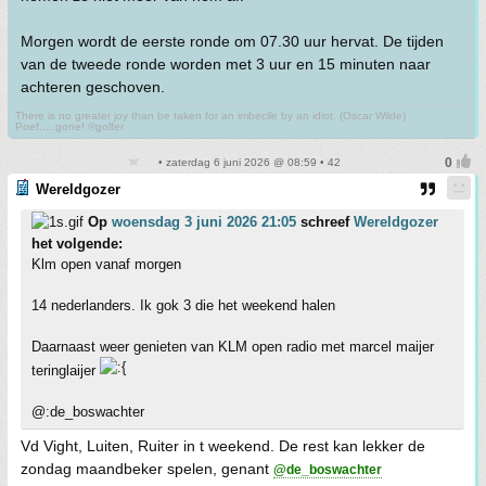
Morgen wordt de eerste ronde om 07.30 uur hervat. De tijden
van de tweede ronde worden met 3 uur en 15 minuten naar
achteren geschoven.
There is no greater joy than be taken for an imbecile by an idiot. (Oscar Wilde)
Poef.....gone! ©golfer
• zaterdag 6 juni 2026 @ 08:59 • 42
Wereldgozer
Op
woensdag 3 juni 2026 21:05
schreef
Wereldgozer
het volgende:
Klm open vanaf morgen
14 nederlanders. Ik gok 3 die het weekend halen
Daarnaast weer genieten van KLM open radio met marcel maijer
teringlaijer
@:de_boswachter
Vd Vight, Luiten, Ruiter in t weekend. De rest kan lekker de
zondag maandbeker spelen, genant
@de_boswachter