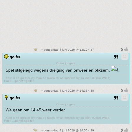
• donderdag 4 juni 2026 @ 13:10 • 37
golfer
Ouwe jongere
Spel stilgelegd wegens dreiging van onweer en bliksem.
There is no greater joy than be taken for an imbecile by an idiot. (Oscar Wilde)
Poef.....gone! ©golfer
• donderdag 4 juni 2026 @ 14:38 • 38
golfer
Ouwe jongere
We gaan om 14:45 weer verder.
There is no greater joy than be taken for an imbecile by an idiot. (Oscar Wilde)
Poef.....gone! ©golfer
• donderdag 4 juni 2026 @ 14:50 • 39