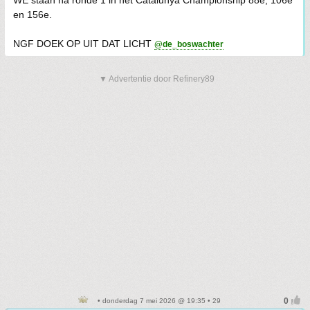
WE staan na ronde 1 in het Catalunya Championship 88e, 106e
en 156e.
NGF DOEK OP UIT DAT LICHT
@de_boswachter
▼ Advertentie door Refinery89
• donderdag 7 mei 2026 @ 19:35 • 29