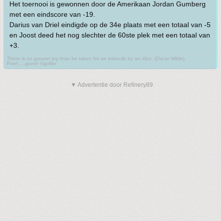
Het toernooi is gewonnen door de Amerikaan Jordan Gumberg
met een eindscore van -19.
Darius van Driel eindigde op de 34e plaats met een totaal van -5
en Joost deed het nog slechter de 60ste plek met een totaal van
+3.
There is no greater joy than be taken for an imbecile by an idiot. (Oscar Wilde)
Poef.....gone! ©golfer
▼ Advertentie door Refinery89