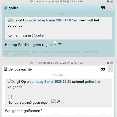
• woensdag 6 mei 2026 @ 17:21 • 26
golfer
Ouwe jongere
Op
woensdag 6 mei 2026 17:07
schreef
mitt
het
volgende:
Kom er maar in @:golfer
Hier op Sardinië geen regen.
There is no greater joy than be taken for an imbecile by an idiot. (Oscar Wilde)
Poef.....gone! ©golfer
• donderdag 7 mei 2026 @ 12:07 • 27
de_boswachter
VIESDIK
Op
woensdag 6 mei 2026 17:21
schreef
golfer
het
volgende:
[..]
Hier op Sardinië geen regen.
Wel goede golfbanen?