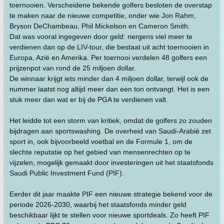
toernooien. Verscheidene bekende golfers besloten de overstap
te maken naar de nieuwe competitie, onder wie Jon Rahm,
Bryson DeChambeau, Phil Mickelson en Cameron Smith.
Dat was vooral ingegeven door geld: nergens viel meer te
verdienen dan op de LIV-tour, die bestaat uit acht toernooien in
Europa, Azië en Amerika. Per toernooi verdelen 48 golfers een
prijzenpot van rond de 25 miljoen dollar.
De winnaar krijgt iets minder dan 4 miljoen dollar, terwijl ook de
nummer laatst nog altijd meer dan een ton ontvangt. Het is een
stuk meer dan wat er bij de PGA te verdienen valt.
Het leidde tot een storm van kritiek, omdat de golfers zo zouden
bijdragen aan sportswashing. De overheid van Saudi-Arabië zet
sport in, ook bijvoorbeeld voetbal en de Formule 1, om de
slechte reputatie op het gebied van mensenrechten op te
vijzelen, mogelijk gemaakt door investeringen uit het staatsfonds
Saudi Public Investment Fund (PIF).
Eerder dit jaar maakte PIF een nieuwe strategie bekend voor de
periode 2026-2030, waarbij het staatsfonds minder geld
beschikbaar lijkt te stellen voor nieuwe sportdeals. Zo heeft PIF