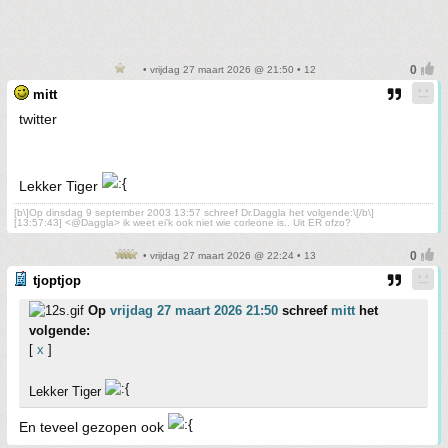
• vrijdag 27 maart 2026 @ 21:50 • 12
mitt
twitter
Lekker Tiger
[b\]Op dinsdag 9 september 2003 13:57 schreef Dr.Daggla het volgende:\[/b\]
[13:57:43] <@Daggla> ik weet ei'k ook niet wie corleone is.. Uit ER ofzo?
• vrijdag 27 maart 2026 @ 22:24 • 13
tjoptjop
Op
vrijdag 27 maart 2026 21:50
schreef
mitt
het
volgende:
[
x
]
Lekker Tiger
En teveel gezopen ook