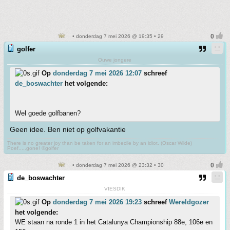
• donderdag 7 mei 2026 @ 19:35 • 29
golfer
Ouwe jongere
Op
donderdag 7 mei 2026 12:07
schreef
de_boswachter
het volgende:
Wel goede golfbanen?
Geen idee. Ben niet op golfvakantie
There is no greater joy than be taken for an imbecile by an idiot. (Oscar Wilde)
Poef.....gone! ©golfer
• donderdag 7 mei 2026 @ 23:32 • 30
de_boswachter
VIESDIK
Op
donderdag 7 mei 2026 19:23
schreef
Wereldgozer
het volgende:
WE staan na ronde 1 in het Catalunya Championship 88e, 106e en