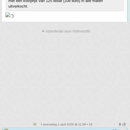
met een kostprijs van 125 dollar (108 euro) in alle maten
uitverkocht.
▼ Advertentie door Refinery89
• woensdag 1 april 2026 @ 11:38 • 18