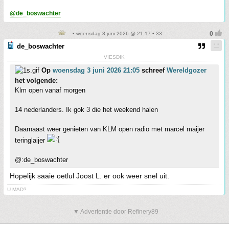
@de_boswachter
• woensdag 3 juni 2026 @ 21:17 • 33
de_boswachter
VIESDIK
Op
woensdag 3 juni 2026 21:05
schreef
Wereldgozer
het volgende:
Klm open vanaf morgen
14 nederlanders. Ik gok 3 die het weekend halen
Daarnaast weer genieten van KLM open radio met marcel maijer
teringlaijer
@:de_boswachter
Hopelijk saaie oetlul Joost L. er ook weer snel uit.
U MAD?
▼ Advertentie door Refinery89