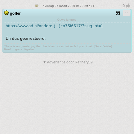
• vrijdag 27 maart 2026 @ 22:29 • 14
golfer
Ouwe jongere
https://www.ad.nl/andere-(...)~a75f6617/?slug_rd=1
En dus gearresteerd.
There is no greater joy than be taken for an imbecile by an idiot. (Oscar Wilde)
Poef.....gone! ©golfer
▼ Advertentie door Refinery89