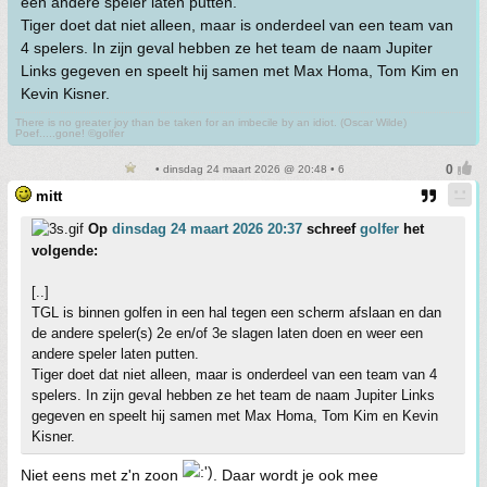
een andere speler laten putten.
Tiger doet dat niet alleen, maar is onderdeel van een team van
4 spelers. In zijn geval hebben ze het team de naam Jupiter
Links gegeven en speelt hij samen met Max Homa, Tom Kim en
Kevin Kisner.
There is no greater joy than be taken for an imbecile by an idiot. (Oscar Wilde)
Poef.....gone! ©golfer
• dinsdag 24 maart 2026 @ 20:48 • 6
mitt
Op
dinsdag 24 maart 2026 20:37
schreef
golfer
het
volgende:
[..]
TGL is binnen golfen in een hal tegen een scherm afslaan en dan
de andere speler(s) 2e en/of 3e slagen laten doen en weer een
andere speler laten putten.
Tiger doet dat niet alleen, maar is onderdeel van een team van 4
spelers. In zijn geval hebben ze het team de naam Jupiter Links
gegeven en speelt hij samen met Max Homa, Tom Kim en Kevin
Kisner.
Niet eens met z'n zoon
. Daar wordt je ook mee