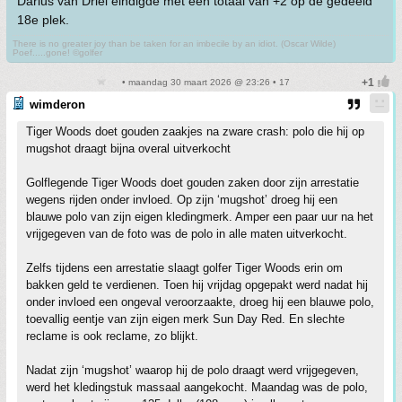
Darius van Driel eindigde met een totaal van +2 op de gedeeld
18e plek.
There is no greater joy than be taken for an imbecile by an idiot. (Oscar Wilde)
Poef.....gone! ©golfer
• maandag 30 maart 2026 @ 23:26 • 17
wimderon
Tiger Woods doet gouden zaakjes na zware crash: polo die hij op
mugshot draagt bijna overal uitverkocht
Golflegende Tiger Woods doet gouden zaken door zijn arrestatie
wegens rijden onder invloed. Op zijn ‘mugshot’ droeg hij een
blauwe polo van zijn eigen kledingmerk. Amper een paar uur na het
vrijgegeven van de foto was de polo in alle maten uitverkocht.
Zelfs tijdens een arrestatie slaagt golfer Tiger Woods erin om
bakken geld te verdienen. Toen hij vrijdag opgepakt werd nadat hij
onder invloed een ongeval veroorzaakte, droeg hij een blauwe polo,
toevallig eentje van zijn eigen merk Sun Day Red. En slechte
reclame is ook reclame, zo blijkt.
Nadat zijn ‘mugshot’ waarop hij de polo draagt werd vrijgegeven,
werd het kledingstuk massaal aangekocht. Maandag was de polo,