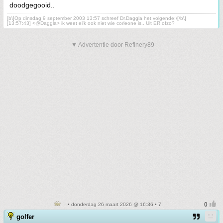
doodgegooid..
[b\]Op dinsdag 9 september 2003 13:57 schreef Dr.Daggla het volgende:\[/b\]
[13:57:43] <@Daggla> ik weet ei'k ook niet wie corleone is.. Uit ER ofzo?
▼ Advertentie door Refinery89
• donderdag 26 maart 2026 @ 16:36 • 7
golfer