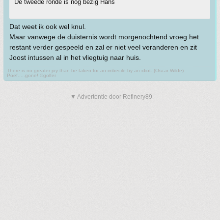
De tweede ronde is nog bezig Hans
Dat weet ik ook wel knul.
Maar vanwege de duisternis wordt morgenochtend vroeg het
restant verder gespeeld en zal er niet veel veranderen en zit
Joost intussen al in het vliegtuig naar huis.
There is no greater joy than be taken for an imbecile by an idiot. (Oscar Wilde)
Poef.....gone! ©golfer
▼ Advertentie door Refinery89