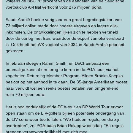
volgens de BBC 70 procent van de aandelen van de Saudische
voetbalclub Al-Hilal verkocht voor 276 miljoen pond.
Saudi-Arabië boekte vorig jaar een groot begrotingstekort van
73 miljard dollar, mede door hogere uitgaven en lagere olie-
inkomsten. De ontwikkelingen lijken zich te hebben versneld
door de oorlog met Iran, waardoor de export van olie verstoord
is. Ook heeft het WK voetbal van 2034 in Saudi-Arabië prioriteit
gekregen.
In februari sloegen Rahm, Smith, en DeChambeau een
eenmalige kans af om terug te keren in de PGA-tour, via het
zogeheten Returning Member Program. Alleen Brooks Koepka
besloot op het aanbod in te gaan. De 35-jarige Amerikaan moest
naar verluidt wel een reeks boetes betalen van omgerekend
ruim 70 miljoen euro.
Het is nog onduidelijk of de PGA-tour en DP World Tour ervoor
open staan om de LIV-golfers bij een potentiële ondergang van
de LIV-serie weer toe te laten. "We hadden regels, en die zijn
overtreden", zei PGA-baas Brian Rolapp woensdag. "En regels
brengen verantwoordelijkheid met zich mee."