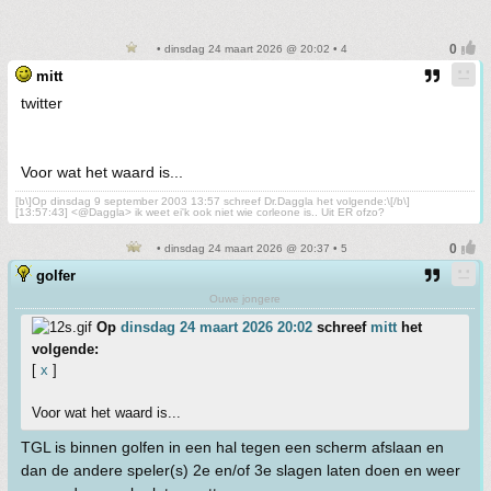
• dinsdag 24 maart 2026 @ 20:02 • 4
mitt
twitter
Voor wat het waard is...
[b\]Op dinsdag 9 september 2003 13:57 schreef Dr.Daggla het volgende:\[/b\]
[13:57:43] <@Daggla> ik weet ei'k ook niet wie corleone is.. Uit ER ofzo?
• dinsdag 24 maart 2026 @ 20:37 • 5
golfer
Ouwe jongere
Op
dinsdag 24 maart 2026 20:02
schreef
mitt
het
volgende:
[
x
]
Voor wat het waard is...
TGL is binnen golfen in een hal tegen een scherm afslaan en
dan de andere speler(s) 2e en/of 3e slagen laten doen en weer