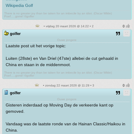
Wikipedia Golf
There is no greater joy than be taken for an imbecile by an idiot. (Oscar Wilde)
Poef.....gone! ©golfer
• vrijdag 20 maart 2026 @ 14:22 • 2
golfer
Ouwe jongere
Laatste post uit het vorige topic:
Luiten (28ste) en Van Driel (47ste) allebei de cut gehaald in
China en staan in de middenmoot.
There is no greater joy than be taken for an imbecile by an idiot. (Oscar Wilde)
Poef.....gone! ©golfer
• zondag 22 maart 2026 @ 11:29 • 3
golfer
Ouwe jongere
Gisteren inderdaad op Moving Day de verkeerde kant op
gemoved.
Vandaag was de laatste ronde van de Hainan Classic/Haikou in
China.