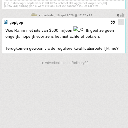
[b\]Op dinsdag 9 september 2003 13:57 schreef Dr.Daggla het volgende:\[/b\]
[13:57:43] <@Daggla> ik weet ei'k ook niet wie corleone is.. Uit ER ofzo?
• donderdag 16 april 2026 @ 17:32 • 22
tjoptjop
Was Rahm niet iets van $500 miljoen
Ik geef ze geen
ongelijk, hopelijk voor ze is het niet achteraf betalen.
Terugkomen gewoon via de reguliere kwalificatieroute lijkt me?
▼ Advertentie door Refinery89