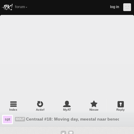
forum
log in
Index
Actief
MyAT
Nieuw
Reply
Centraal #18: Moving day, meestal naar beneden
spt
GOLF