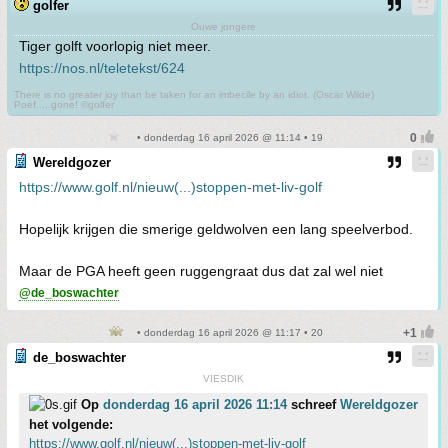
golfer
Ouwe jongere
Tiger golft voorlopig niet meer.
https://nos.nl/teletekst/624
There is no greater joy than be taken for an imbecile by an idiot. (Oscar Wilde)
Poef.....gone! ©golfer
• donderdag 16 april 2026 @ 11:14 • 19
Wereldgozer
https://www.golf.nl/nieuw(...)stoppen-met-liv-golf
Hopelijk krijgen die smerige geldwolven een lang speelverbod.
Maar de PGA heeft geen ruggengraat dus dat zal wel niet
@de_boswachter
• donderdag 16 april 2026 @ 11:17 • 20
de_boswachter
VIESDIK
Op
donderdag 16 april 2026 11:14
schreef
Wereldgozer
het volgende:
https://www.golf.nl/nieuw(...)stoppen-met-liv-golf