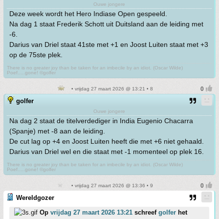
Ouwe jongere
Deze week wordt het Hero Indiase Open gespeeld.
Na dag 1 staat Frederik Schott uit Duitsland aan de leiding met
-6.
Darius van Driel staat 41ste met +1 en Joost Luiten staat met +3
op de 75ste plek.
There is no greater joy than be taken for an imbecile by an idiot. (Oscar Wilde)
Poef.....gone! ©golfer
• vrijdag 27 maart 2026 @ 13:21 • 8
golfer
Ouwe jongere
Na dag 2 staat de titelverdediger in India Eugenio Chacarra
(Spanje) met -8 aan de leiding.
De cut lag op +4 en Joost Luiten heeft die met +6 niet gehaald.
Darius van Driel wel en die staat met -1 momenteel op plek 16.
There is no greater joy than be taken for an imbecile by an idiot. (Oscar Wilde)
Poef.....gone! ©golfer
• vrijdag 27 maart 2026 @ 13:36 • 9
Wereldgozer
Op
vrijdag 27 maart 2026 13:21
schreef
golfer
het