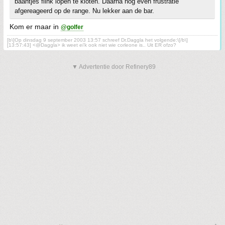
baantjes flink lopen te kloten. Daarna nog even frustratie
afgereageerd op de range. Nu lekker aan de bar.
Kom er maar in
@golfer
[b\]Op dinsdag 9 september 2003 13:57 schreef Dr.Daggla het volgende:\[/b\]
[13:57:43] <@Daggla> ik weet ei'k ook niet wie corleone is.. Uit ER ofzo?
▼ Advertentie door Refinery89