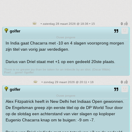
• zaterdag 28 maart 2026 @ 18:36 • 15
golfer
Ouwe jongere
In India gaat Chacarra met -10 en 4 slagen voorsprong morgen
zijn titel van vorig jaar verdedigen.
Darius van Driel staat met +1 op een gedeeld 20ste plaats.
There is no greater joy than be taken for an imbecile by an idiot. (Oscar Wilde)
Poef.....gone! ©golfer
• zondag 29 maart 2026 @ 20:11 • 16
golfer
Ouwe jongere
Alex Fitzpatrick heeft in New Delhi het Indiaas Open gewonnen.
De Engelsman greep zijn eerste titel op de DP World Tour door
op de slotdag een achterstand van vier slagen op koploper
Eugenio Chacarra knap om te buigen: -9 om -7.