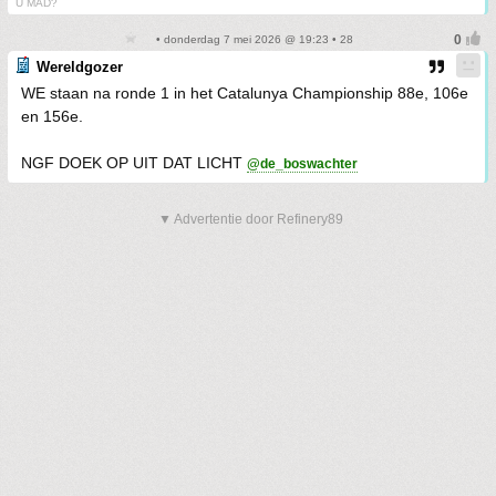
U MAD?
• donderdag 7 mei 2026 @ 19:23 • 28
Wereldgozer
WE staan na ronde 1 in het Catalunya Championship 88e, 106e
en 156e.
NGF DOEK OP UIT DAT LICHT
@de_boswachter
▼ Advertentie door Refinery89