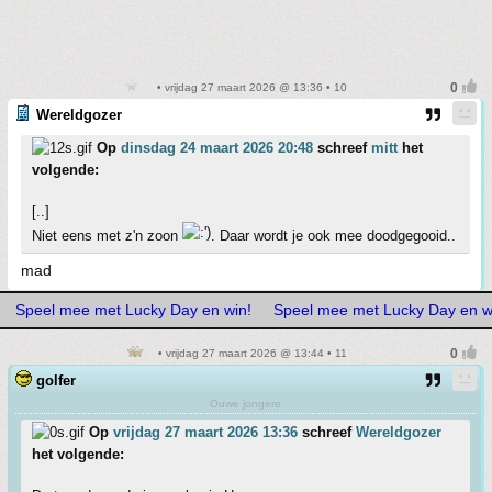
• vrijdag 27 maart 2026 @ 13:36 • 10
Wereldgozer
Op
dinsdag 24 maart 2026 20:48
schreef
mitt
het
volgende:
[..]
Niet eens met z'n zoon
. Daar wordt je ook mee doodgegooid..
mad
Speel mee met Lucky Day en win!
Speel mee met Lucky Day en w
• vrijdag 27 maart 2026 @ 13:44 • 11
golfer
Ouwe jongere
Op
vrijdag 27 maart 2026 13:36
schreef
Wereldgozer
het volgende: