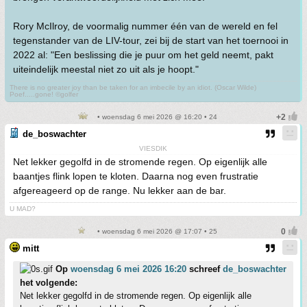
Rory McIlroy, de voormalig nummer één van de wereld en fel
tegenstander van de LIV-tour, zei bij de start van het toernooi in
2022 al: "Een beslissing die je puur om het geld neemt, pakt
uiteindelijk meestal niet zo uit als je hoopt."
There is no greater joy than be taken for an imbecile by an idiot. (Oscar Wilde)
Poef.....gone! ©golfer
• woensdag 6 mei 2026 @ 16:20 • 24
de_boswachter
VIESDIK
Net lekker gegolfd in de stromende regen. Op eigenlijk alle
baantjes flink lopen te kloten. Daarna nog even frustratie
afgereageerd op de range. Nu lekker aan de bar.
U MAD?
• woensdag 6 mei 2026 @ 17:07 • 25
mitt
Op
woensdag 6 mei 2026 16:20
schreef
de_boswachter
het volgende:
Net lekker gegolfd in de stromende regen. Op eigenlijk alle