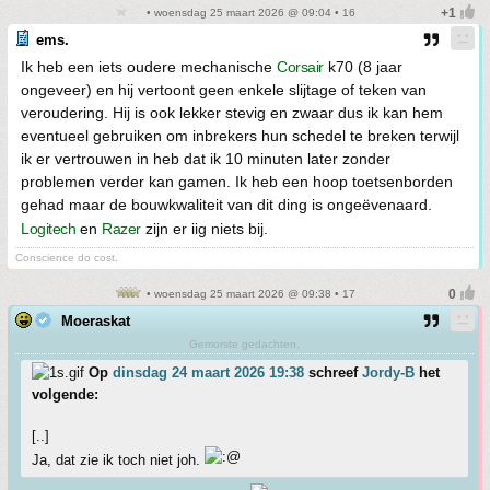
• woensdag 25 maart 2026 @ 09:04 • 16
ems.
Ik heb een iets oudere mechanische
Corsair
k70 (8 jaar
ongeveer) en hij vertoont geen enkele slijtage of teken van
veroudering. Hij is ook lekker stevig en zwaar dus ik kan hem
eventueel gebruiken om inbrekers hun schedel te breken terwijl
ik er vertrouwen in heb dat ik 10 minuten later zonder
problemen verder kan gamen. Ik heb een hoop toetsenborden
gehad maar de bouwkwaliteit van dit ding is ongeëvenaard.
Logitech
en
Razer
zijn er iig niets bij.
Conscience do cost.
• woensdag 25 maart 2026 @ 09:38 • 17
Moeraskat
Gemorste gedachten.
Op
dinsdag 24 maart 2026 19:38
schreef
Jordy-B
het
volgende:
[..]
Ja, dat zie ik toch niet joh.