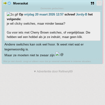
Moeraskat
Gemorste gedachten.
Op
vrijdag 20 maart 2026 12:57
schreef
Jordy-B
het
volgende:
je wil clicky switches, maar minder lawaai?
Ga voor iets met Cherry Brown switches, of vergelijkbaar. Die
hebben wel een hobbel als je ze indrukt, maar geen klik.
Andere switches kan ook wel hoor. Ik weet niet wat er
tegenwoordig is.
Maar ze moeten niet te zwaar zijn
Wat je niet doodt, zorgt er alleen voor dat je vreemd overkomt in intieme situaties.
▼ Advertentie door Refinery89