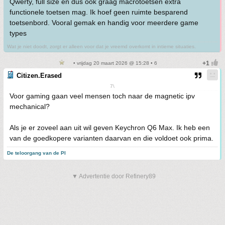
Qwerty, full size en dus ook graag macrotoetsen extra
functionele toetsen mag. Ik hoef geen ruimte besparend
toetsenbord. Vooral gemak en handig voor meerdere game
types
Wat je niet doodt, zorgt er alleen voor dat je vreemd overkomt in intieme situaties.
• vrijdag 20 maart 2026 @ 15:28 • 6
Citizen.Erased
7\
Voor gaming gaan veel mensen toch naar de magnetic ipv
mechanical?
Als je er zoveel aan uit wil geven Keychron Q6 Max. Ik heb een
van de goedkopere varianten daarvan en die voldoet ook prima.
De teloorgang van de PI
▼ Advertentie door Refinery89