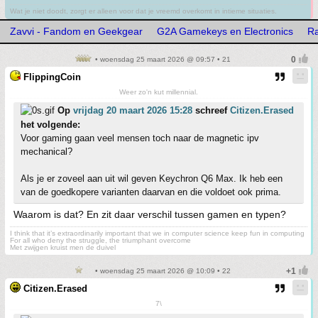
Wat je niet doodt, zorgt er alleen voor dat je vreemd overkomt in intieme situaties.
Zavvi - Fandom en Geekgear
G2A Gamekeys en Electronics
Ra
• woensdag 25 maart 2026 @ 09:57 • 21
FlippingCoin
Weer zo'n kut millennial.
Op
vrijdag 20 maart 2026 15:28
schreef
Citizen.Erased
het volgende:
Voor gaming gaan veel mensen toch naar de magnetic ipv
mechanical?
Als je er zoveel aan uit wil geven Keychron Q6 Max. Ik heb een
van de goedkopere varianten daarvan en die voldoet ook prima.
Waarom is dat? En zit daar verschil tussen gamen en typen?
I think that it’s extraordinarily important that we in computer science keep fun in computing
For all who deny the struggle, the triumphant overcome
Met zwijgen kruist men de duivel
• woensdag 25 maart 2026 @ 10:09 • 22
Citizen.Erased
7\