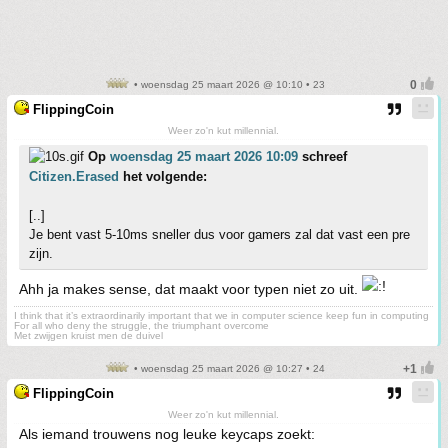
• woensdag 25 maart 2026 @ 10:10 • 23
FlippingCoin
Weer zo'n kut millennial.
Op
woensdag 25 maart 2026 10:09
schreef
Citizen.Erased
het volgende:
[..]
Je bent vast 5-10ms sneller dus voor gamers zal dat vast een pre
zijn.
Ahh ja makes sense, dat maakt voor typen niet zo uit.
I think that it’s extraordinarily important that we in computer science keep fun in computing
For all who deny the struggle, the triumphant overcome
Met zwijgen kruist men de duivel
• woensdag 25 maart 2026 @ 10:27 • 24
FlippingCoin
Weer zo'n kut millennial.
Als iemand trouwens nog leuke keycaps zoekt: