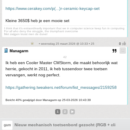
https://www.cerakey.com/p(...)r-ceramic-keycap-set
Kleine 3650$ heb je een mooie set
I think that it’s extraordinarily important that we in computer science keep fun in computing
For all who deny the struggle, the triumphant overcome
Met zwijgen kruist men de duivel
• woensdag 25 maart 2026 @ 10:33 • 25
Managarm
42
Ik heb een Cooler Master CMStorm, die maakt behoorlijk wat
herrie, gekocht in 2011, ik heb tussendoor twee toetsen
vervangen, werkt nog perfect.
https://gathering.tweakers.net/forum/list_messages/2159258
Bericht 40% gewijzigd door Managarm op 25-03-2026 10:43:39
1
2
Nieuw mechanisch toetsenbord gezocht (RGB + clicky swi
gam