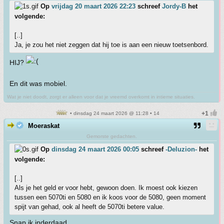
Op
vrijdag 20 maart 2026 22:23
schreef
Jordy-B
het
volgende:
[..]
Ja, je zou het niet zeggen dat hij toe is aan een nieuw toetsenbord.
HIJ?
En dit was mobiel.
Wat je niet doodt, zorgt er alleen voor dat je vreemd overkomt in intieme situaties.
• dinsdag 24 maart 2026 @ 11:28 • 14
Moeraskat
Gemorste gedachten.
Op
dinsdag 24 maart 2026 00:05
schreef
-Deluzion-
het
volgende:
[..]
Als je het geld er voor hebt, gewoon doen. Ik moest ook kiezen
tussen een 5070ti en 5080 en ik koos voor de 5080, geen moment
spijt van gehad, ook al heeft de 5070ti betere value.
Snap ik inderdaad.