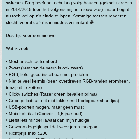
switches. Ding heeft het echt lang volgehouden (gekocht ergens
in 2014/2015 toen het volgens mij net nieuw was), maar begint
nu toch wel op z’n einde te lopen. Sommige toetsen reageren
slecht, vooral de ‘u’ is inmiddels vrij irritant 😅
Dus: tijd voor een nieuwe.
Wat ik zoek:
• Mechanisch toetsenbord
• Zwart (rest van de setup is ook zwart)
• RGB, liefst goed instelbaar met profielen
• Niet te veel kermis (geen overdreven RGB-randen eromheen,
tenzij uit te zetten)
• Clicky switches (Razer green bevallen prima)
• Geen polssteun (zit niet lekker met horloge/armbandjes)
• USB-poorten mogen, maar geen must
• Muis heb ik al (Corsair, ±1,5 jaar oud)
• Liefst iets minder lawaai dan mijn huidige
• Gewoon degelijk spul dat weer jaren meegaat
• Richtprijs max €200