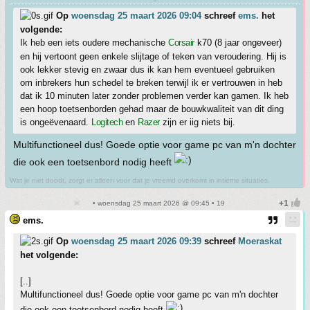
Op
woensdag 25 maart 2026 09:04
schreef
ems.
het
volgende:
Ik heb een iets oudere mechanische
Corsair
k70 (8 jaar ongeveer)
en hij vertoont geen enkele slijtage of teken van veroudering. Hij is
ook lekker stevig en zwaar dus ik kan hem eventueel gebruiken
om inbrekers hun schedel te breken terwijl ik er vertrouwen in heb
dat ik 10 minuten later zonder problemen verder kan gamen. Ik heb
een hoop toetsenborden gehad maar de bouwkwaliteit van dit ding
is ongeëvenaard.
Logitech
en
Razer
zijn er iig niets bij.
Multifunctioneel dus! Goede optie voor game pc van m'n dochter
die ook een toetsenbord nodig heeft
Wat je niet doodt, zorgt er alleen voor dat je vreemd overkomt in intieme situaties.
• woensdag 25 maart 2026 @ 09:45 • 19
ems.
Op
woensdag 25 maart 2026 09:39
schreef
Moeraskat
het volgende:
[..]
Multifunctioneel dus! Goede optie voor game pc van m'n dochter
die ook een toetsenbord nodig heeft