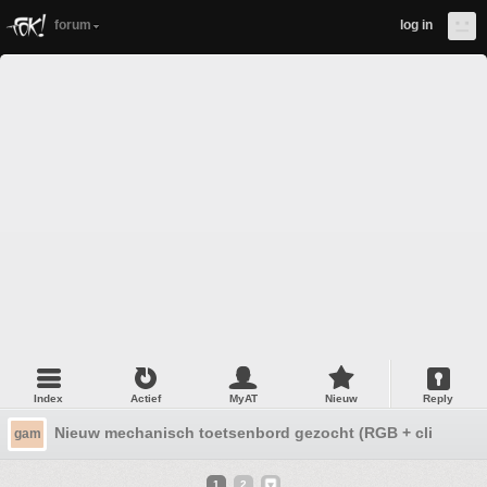
forum
log in
Index
Actief
MyAT
Nieuw
Reply
Nieuw mechanisch toetsenbord gezocht (RGB + clicky swi
gam
1
2