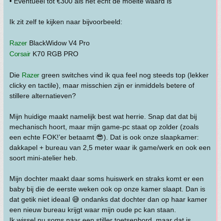
• Eventueel tot €300 als het echt de moeite waard is
Ik zit zelf te kijken naar bijvoorbeeld:
Razer
BlackWidow V4 Pro
Corsair
K70 RGB PRO
Die
Razer
green switches vind ik qua feel nog steeds top (lekker
clicky en tactile), maar misschien zijn er inmiddels betere of
stillere alternatieven?
Mijn huidige maakt namelijk best wat herrie. Snap dat dat bij
mechanisch hoort, maar mijn game-pc staat op zolder (zoals
een echte FOK!’er betaamt 😎). Dat is ook onze slaapkamer:
dakkapel + bureau van 2,5 meter waar ik game/werk en ook een
soort mini-atelier heb.
Mijn dochter maakt daar soms huiswerk en straks komt er een
baby bij die de eerste weken ook op onze kamer slaapt. Dan is
dat getik niet ideaal 😅 ondanks dat dochter dan op haar kamer
een nieuw bureau krijgt waar mijn oude pc kan staan.
Ik wissel nu soms naar een stiller toetsenbord, maar dat is