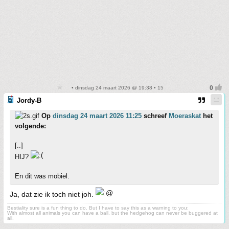
• dinsdag 24 maart 2026 @ 19:38 • 15
Jordy-B
Op
dinsdag 24 maart 2026 11:25
schreef
Moeraskat
het
volgende:
[..]
HIJ?
En dit was mobiel.
Ja, dat zie ik toch niet joh.
Bestiality sure is a fun thing to do. But I have to say this as a warning to you:
With almost all animals you can have a ball, but the hedgehog can never be buggered at
all.