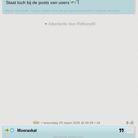
Staat toch bij de posts van users
Wat je niet doodt, zorgt er alleen voor dat je vreemd overkomt in intieme situaties.
▼ Advertentie door Refinery89
• woensdag 25 maart 2026 @ 09:39 • 18
Moeraskat
Gemorste gedachten.