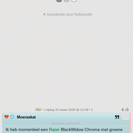
▼ Advertentie door Refinery89
• vrijdag 20 maart 2026 @ 12:29 • 1
Moeraskat
Gemorste gedachten.
Ik heb momenteel een
Razer
BlackWidow Chroma met groene