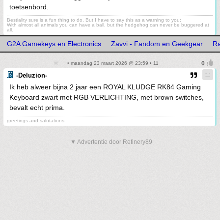
toetsenbord.
Bestiality sure is a fun thing to do. But I have to say this as a warning to you:
With almost all animals you can have a ball, but the hedgehog can never be buggered at
all.
G2A Gamekeys en Electronics
Zavvi - Fandom en Geekgear
Ra
• maandag 23 maart 2026 @ 23:59 • 11
-Deluzion-
Ik heb alweer bijna 2 jaar een ROYAL KLUDGE RK84 Gaming
Keyboard zwart met RGB VERLICHTING, met brown switches,
bevalt echt prima.
greetings and salutations
▼ Advertentie door Refinery89