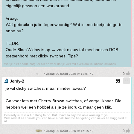
eigenlijk gewoon een workaround.
Vraag:
Wat gebruiken jullie tegenwoordig? Wat is een beetje de go-to
anno nu?
TL;DR:
Oude BlackWidow is op → zoek nieuw tof mechanisch RGB
toetsenbord met clicky switches. Tips?
Wat je niet doodt, zorgt er alleen voor dat je vreemd overkomt in intieme situaties.
• vrijdag 20 maart 2026 @ 12:57 • 2
Jordy-B
je wil clicky switches, maar minder lawaai?
Ga voor iets met Cherry Brown switches, of vergelijkbaar. Die
hebben wel een hobbel als je ze indrukt, maar geen klik.
Bestiality sure is a fun thing to do. But I have to say this as a warning to you:
With almost all animals you can have a ball, but the hedgehog can never be buggered at
all.
• vrijdag 20 maart 2026 @ 15:15 • 3