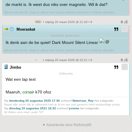
de markt is. Ik weet dus niks over magnetic. Wil ik dat?
Wat je niet doodt, zorgt er alleen voor dat je vreemd overkomt in intieme situaties.
• vrijdag 20 maart 2026 @ 21:29 • 8
Moeraskat
Gemorste gedachten.
Ik denk aan de be quiet! Dark Mount Silent Linear
Wat je niet doodt, zorgt er alleen voor dat je vreemd overkomt in intieme situaties.
• vrijdag 20 maart 2026 @ 22:21 • 9
Jimbo
Gråtrunka
Wat een lap text
Maaruh,
corsair
k70 ofoz
Op
donderdag 20 augustus 2020 17:36
schreef
Notorious_Roy
het volgende:
Naast alle onzin die je uitkraamt heb je af en toe ook gewoon heel verstandige posts.
Op
dinsdag 10 augustus 2021 16:32
schreef
yvonne
het volgende:
@:Jimbo voor mod, yeah *O*
▼ Advertentie door Refinery89