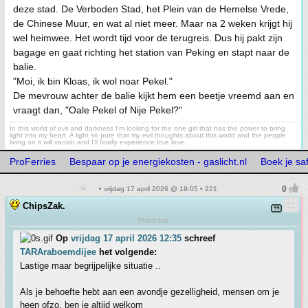
deze stad. De Verboden Stad, het Plein van de Hemelse Vrede,
de Chinese Muur, en wat al niet meer. Maar na 2 weken krijgt hij
wel heimwee. Het wordt tijd voor de terugreis. Dus hij pakt zijn
bagage en gaat richting het station van Peking en stapt naar de
balie.
"Moi, ik bin Kloas, ik wol noar Pekel."
De mevrouw achter de balie kijkt hem een beetje vreemd aan en
vraagt dan, "Oale Pekel of Nije Pekel?"
In this world of evil and darkness I'm looking for the one girl that has the power to bring
light into my heart. A light so pure that my evil thoughts about this world and the people
living on it will vanish and I'll finally experience true love.
ProFerries
Bespaar op je energiekosten - gaslicht.nl
Boek je sa
• vrijdag 17 april 2026 @ 19:05 • 221
ChipsZak.
That's hot.
Op
vrijdag 17 april 2026 12:35
schreef
TARAraboemdijee
het volgende:
Lastige maar begrijpelijke situatie ..
Als je behoefte hebt aan een avondje gezelligheid, mensen om je
heen ofzo, ben je altijd welkom