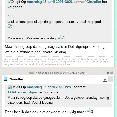
Op
maandag 13 april 2026 08:26
schreef
Chandler
het
volgende:
[..]
ja alles kost geld al zijn de garagesale routes vooralsnog gratis!
Maar mooi! Was een mooie dag!
Maar ik begreep dat de garagesale in Dot afgelopen zondag,
weinig bijzonders had. Vooral kleding
In this world of evil and darkness I'm looking for the one girl that has the power to bring
light into my heart. A light so pure that my evil thoughts about this world and the people
living on it will vanish and I'll finally experience true love.
• maandag 13 april 2026 @ 17:21 • 206
Chandler
Op
maandag 13 april 2026 15:51
schreef
TARAraboemdijee
het volgende:
Maar ik begreep dat de garagesale in Dot afgelopen zondag, weinig
bijzonders had. Vooral kleding
Daar ben ik dan ook niet geweest, gelukkig maar