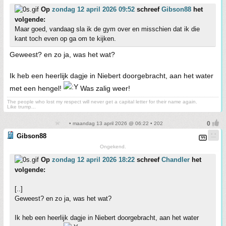
Op
zondag 12 april 2026 09:52
schreef
Gibson88
het
volgende:
Maar goed, vandaag sla ik de gym over en misschien dat ik die
kant toch even op ga om te kijken.
Geweest? en zo ja, was het wat?
Ik heb een heerlijk dagje in Niebert doorgebracht, aan het water
met een hengel!
Was zalig weer!
The people who lost my respect will never get a capital letter for their name again.
Like trump...
• maandag 13 april 2026 @ 06:22 • 202
Gibson88
Ongekend.
Op
zondag 12 april 2026 18:22
schreef
Chandler
het
volgende:
[..]
Geweest? en zo ja, was het wat?
Ik heb een heerlijk dagje in Niebert doorgebracht, aan het water