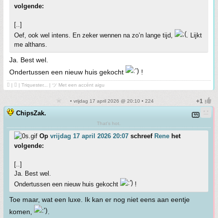
volgende:
[..]
Oef, ook wel intens. En zeker wennen na zo’n lange tijd,
. Lijkt
me althans.
Ja. Best wel.
Ondertussen een nieuw huis gekocht
!
 | ❤ | Triquester... | ツ Met een accént aigu
• vrijdag 17 april 2026 @ 20:10 • 224
ChipsZak.
That's hot.
Op
vrijdag 17 april 2026 20:07
schreef
Rene
het
volgende:
[..]
Ja. Best wel.
Ondertussen een nieuw huis gekocht
!
Toe maar, wat een luxe. Ik kan er nog niet eens aan eentje
komen,
.