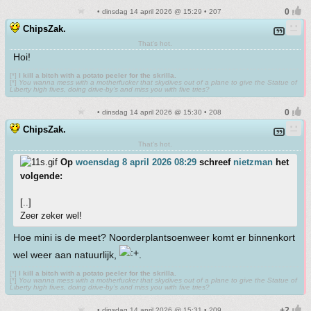
• dinsdag 14 april 2026 @ 15:29 • 207
ChipsZak.
That's hot.
Hoi!
[*]
I kill a bitch with a potato peeler for the skrilla.
[*]
You wanna mess with a motherfucker that skydives out of a plane to give the Statue of
Liberty high fives, doing drive-by’s and miss you with five tries?
• dinsdag 14 april 2026 @ 15:30 • 208
ChipsZak.
That's hot.
Op
woensdag 8 april 2026 08:29
schreef
nietzman
het
volgende:
[..]
Zeer zeker wel!
Hoe mini is de meet? Noorderplantsoenweer komt er binnenkort
wel weer aan natuurlijk,
.
[*]
I kill a bitch with a potato peeler for the skrilla.
[*]
You wanna mess with a motherfucker that skydives out of a plane to give the Statue of
Liberty high fives, doing drive-by’s and miss you with five tries?
• dinsdag 14 april 2026 @ 15:31 • 209