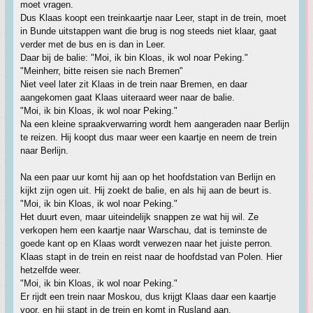
moet vragen.
Dus Klaas koopt een treinkaartje naar Leer, stapt in de trein, moet
in Bunde uitstappen want die brug is nog steeds niet klaar, gaat
verder met de bus en is dan in Leer.
Daar bij de balie: "Moi, ik bin Kloas, ik wol noar Peking."
"Meinherr, bitte reisen sie nach Bremen"
Niet veel later zit Klaas in de trein naar Bremen, en daar
aangekomen gaat Klaas uiteraard weer naar de balie.
"Moi, ik bin Kloas, ik wol noar Peking."
Na een kleine spraakverwarring wordt hem aangeraden naar Berlijn
te reizen. Hij koopt dus maar weer een kaartje en neem de trein
naar Berlijn.
Na een paar uur komt hij aan op het hoofdstation van Berlijn en
kijkt zijn ogen uit. Hij zoekt de balie, en als hij aan de beurt is.
"Moi, ik bin Kloas, ik wol noar Peking."
Het duurt even, maar uiteindelijk snappen ze wat hij wil. Ze
verkopen hem een kaartje naar Warschau, dat is teminste de
goede kant op en Klaas wordt verwezen naar het juiste perron.
Klaas stapt in de trein en reist naar de hoofdstad van Polen. Hier
hetzelfde weer.
"Moi, ik bin Kloas, ik wol noar Peking."
Er rijdt een trein naar Moskou, dus krijgt Klaas daar een kaartje
voor, en hij stapt in de trein en komt in Rusland aan.