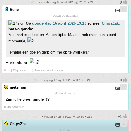
• donderdag 16 april 2026 @ 21:45 • 215
Rene
Dabadee dabadaa
Op
donderdag 16 april 2026 19:13
schreef
ChipsZak.
het volgende:
Mijn hart is gebroken. Al een tijdje. Maar ik heb even een slecht
momentje,
.
Iemand een goeien garp om me op te vrolijken?
Herkenbaar.
 | ❤ | Triquester... | ツ Met een accént aigu
• vrijdag 17 april 2026 @ 07:06 • 216
nietzman
Geen zin meer.
Zijn jullie weer single?!?
Ik ga naar huis.
• vrijdag 17 april 2026 @ 10:39 • 217
ChipsZak.
That's hot.