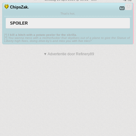
ChipsZak.
That's hot.
SPOILER
[*]
I kill a bitch with a potato peeler for the skrilla.
[*]
You wanna mess with a motherfucker that skydives out of a plane to give the Statue of
Liberty high fives, doing drive-by’s and miss you with five tries?
▼ Advertentie door Refinery89