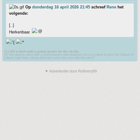
Op
donderdag 16 april 2026 21:45
schreef
Rene
het
volgende:
[..]
Herkenbaar.
[*]
I kill a bitch with a potato peeler for the skrilla.
[*]
You wanna mess with a motherfucker that skydives out of a plane to give the Statue of
Liberty high fives, doing drive-by’s and miss you with five tries?
▼ Advertentie door Refinery89