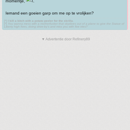
momentje,
.
Iemand een goeien garp om me op te vrolijken?
[*]
I kill a bitch with a potato peeler for the skrilla.
[*]
You wanna mess with a motherfucker that skydives out of a plane to give the Statue of
Liberty high fives, doing drive-by’s and miss you with five tries?
▼ Advertentie door Refinery89