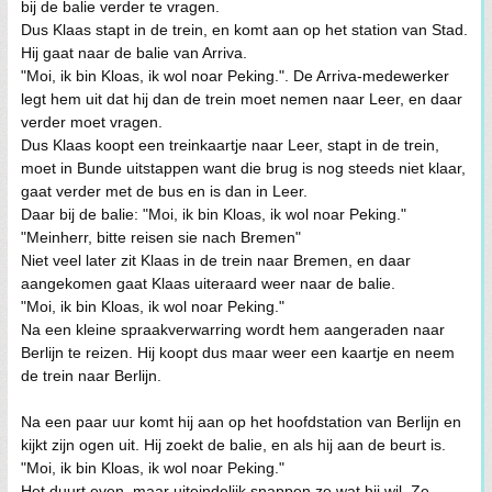
bij de balie verder te vragen.
Dus Klaas stapt in de trein, en komt aan op het station van Stad.
Hij gaat naar de balie van Arriva.
"Moi, ik bin Kloas, ik wol noar Peking.". De Arriva-medewerker
legt hem uit dat hij dan de trein moet nemen naar Leer, en daar
verder moet vragen.
Dus Klaas koopt een treinkaartje naar Leer, stapt in de trein,
moet in Bunde uitstappen want die brug is nog steeds niet klaar,
gaat verder met de bus en is dan in Leer.
Daar bij de balie: "Moi, ik bin Kloas, ik wol noar Peking."
"Meinherr, bitte reisen sie nach Bremen"
Niet veel later zit Klaas in de trein naar Bremen, en daar
aangekomen gaat Klaas uiteraard weer naar de balie.
"Moi, ik bin Kloas, ik wol noar Peking."
Na een kleine spraakverwarring wordt hem aangeraden naar
Berlijn te reizen. Hij koopt dus maar weer een kaartje en neem
de trein naar Berlijn.
Na een paar uur komt hij aan op het hoofdstation van Berlijn en
kijkt zijn ogen uit. Hij zoekt de balie, en als hij aan de beurt is.
"Moi, ik bin Kloas, ik wol noar Peking."
Het duurt even, maar uiteindelijk snappen ze wat hij wil. Ze