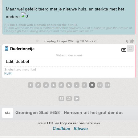
Maar wel gefeliciteerd met je nieuwe huis, en sterkte met het
andere
.
[*]
I kill a bitch with a potato peeler for the skrilla.
[*]
You wanna mess with a motherfucker that skydives out of a plane to give the Statue of
Liberty high fives, doing drive-by’s and miss you with five tries?
• vrijdag 17 april 2026 @ 20:54 • 225
Duderinnetje
Miskend decadent
Edit, dubbel
Snobs have more fun!
KLIK!
1
2
3
4
5
6
7
8
9
10
11
12
13
Groningen Stad #658 - Herrezen uit het graf der dode topi
sta
steun FOK! en koop via een van deze links
Coolblue
Bitvavo