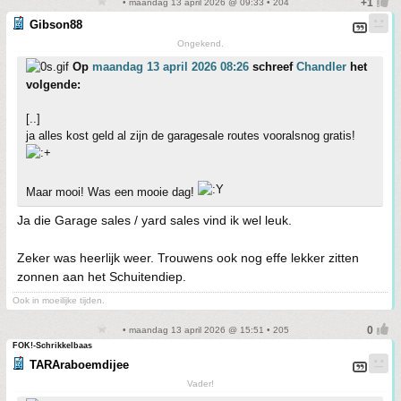
• maandag 13 april 2026 @ 09:33 • 204
Gibson88
Ongekend.
Op
maandag 13 april 2026 08:26
schreef
Chandler
het
volgende:
[..]
ja alles kost geld al zijn de garagesale routes vooralsnog gratis!
Maar mooi! Was een mooie dag!
Ja die Garage sales / yard sales vind ik wel leuk.
Zeker was heerlijk weer. Trouwens ook nog effe lekker zitten
zonnen aan het Schuitendiep.
Ook in moeilijke tijden.
• maandag 13 april 2026 @ 15:51 • 205
FOK!-Schrikkelbaas
TARAraboemdijee
Vader!