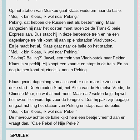
Op het station van Moskou gaat Klaas wederom naar de balie.
"Moi, ik bin Kloas, ik wol noar Peking."
Peking, dat hebben die Russen niet als bestemming. Maar
aangezien hij naar het oosten moet raden ze de Trans-Siberië
Express aan. Dus stapt hij in deze beroemde trein en na een
dagenlange treinrit komt hij aan op eindstation Vladivostok.
En je raadt het al, Klaas gaat naar de balie op het station.
"Moi, ik bin Kloas, ik wol noar Peking."
"Peking? Beijing?" Jawel, een trein van Vladivostok naar Peking.
Klaas is superblij. Hij koopt een kaartje en stapt in de trein. En na
dag treinen komt hij eindelijk aan in Peking.
Klaas geniet dagenlang van alles wat er ook maar te zien is in
deze stad. De Verboden Stad, het Plein van de Hemelse Vrede, de
Chinese Muur, en wat al niet meer. Maar na 2 weken krijgt hij wel
heimwee. Het wordt tijd voor de terugreis. Dus hij pakt zijn bagage
en gaat richting het station van Peking en stapt naar de balie.
"Moi, ik bin Kloas, ik wol noar Pekel."
De mevrouw achter de balie kijkt hem een beetje vreemd aan en
vraagt dan, "Oale Pekel of Nije Pekel?"
SPOILER