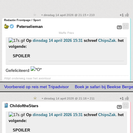
• dinsdag 14 april 2026 @ 21:15 • 210
Redactie Frontpage / Sport
Peterselieman
Maffe Fries
Op
dinsdag 14 april 2026 15:31
schreef
ChipsZak.
het
volgende:
SPOILER
Gefeliciteerd
Altijd onderweg naar het avontuur
Voorbereid op reis met Tripadvisor
Boek je safari bij Beekse Berg
• dinsdag 14 april 2026 @ 21:18 • 211
ChildoftheStars
Op
dinsdag 14 april 2026 15:31
schreef
ChipsZak.
het
volgende:
SPOILER