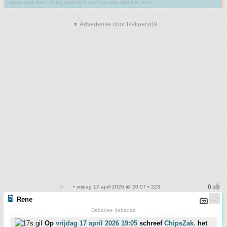
Liberty high fives, doing drive-by’s and miss you with five tries?
▼ Advertentie door Refinery89
• vrijdag 17 april 2026 @ 20:07 • 223
Rene
Dabadee dabadaa
Op
vrijdag 17 april 2026 19:05
schreef
ChipsZak.
het