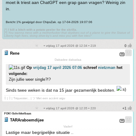
moet ik triest aan ChatGPT een grap gaan vragen? Weinig zin
in.
Bericht 1% gewijzigd door ChipsZak. op 17-04-2026 19:07:06
[*]
I kill a bitch with a potato peeler for the skrilla.
[*]
You wanna mess with a motherfucker that skydives out of a plane to give the Statue of
Liberty high fives, doing drive-by’s and miss you with five tries?
• vrijdag 17 april 2026 @ 12:34 • 219
Rene
Dabadee dabadaa
Op
vrijdag 17 april 2026 07:06
schreef
nietzman
het
volgende:
Zijn jullie weer single?!?
Sinds twee weken is dat na 15 jaar gezamenlijk besloten.
 | ❤ | Triquester... | ツ Met een accént aigu
• vrijdag 17 april 2026 @ 12:35 • 220
FOK!-Schrikkelbaas
TARAraboemdijee
Vader!
Lastige maar begrijpelijke situatie ..