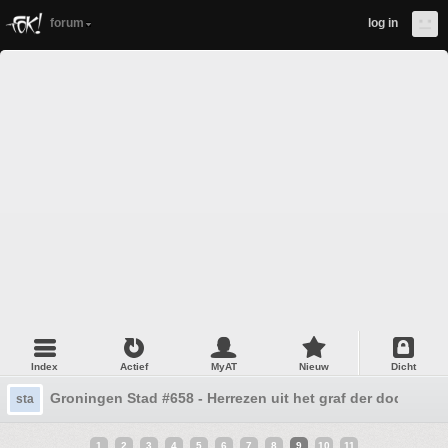
forum
log in
Index
Actief
MyAT
Nieuw
Dicht
Groningen Stad #658 - Herrezen uit het graf der dode topi
sta
1
2
3
4
5
6
7
8
9
10
11