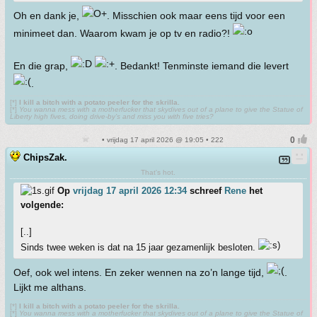
Oh en dank je,
. Misschien ook maar eens tijd voor een
minimeet dan. Waarom kwam je op tv en radio?!
En die grap,
. Bedankt! Tenminste iemand die levert
.
[*]
I kill a bitch with a potato peeler for the skrilla.
[*]
You wanna mess with a motherfucker that skydives out of a plane to give the Statue of
Liberty high fives, doing drive-by’s and miss you with five tries?
• vrijdag 17 april 2026 @ 19:05 • 222
ChipsZak.
That's hot.
Op
vrijdag 17 april 2026 12:34
schreef
Rene
het
volgende:
[..]
Sinds twee weken is dat na 15 jaar gezamenlijk besloten.
Oef, ook wel intens. En zeker wennen na zo’n lange tijd,
.
Lijkt me althans.
[*]
I kill a bitch with a potato peeler for the skrilla.
[*]
You wanna mess with a motherfucker that skydives out of a plane to give the Statue of