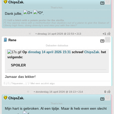
ChipsZak.
That's hot.
Dank jullie,
.
[*]
I kill a bitch with a potato peeler for the skrilla.
[*]
You wanna mess with a motherfucker that skydives out of a plane to give the Statue of
Liberty high fives, doing drive-by’s and miss you with five tries?
• dinsdag 14 april 2026 @ 22:53 • 213
Rene
Dabadee dabadaa
Op
dinsdag 14 april 2026 15:31
schreef
ChipsZak.
het
volgende:
SPOILER
Jamaar das lekker!
 | ❤ | Triquester... | ツ Met een accént aigu
• donderdag 16 april 2026 @ 19:13 • 214
ChipsZak.
That's hot.
Mijn hart is gebroken. Al een tijdje. Maar ik heb even een slecht