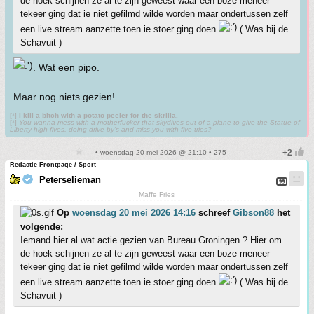
de hoek schijnen ze al te zijn geweest waar een boze meneer
tekeer ging dat ie niet gefilmd wilde worden maar ondertussen zelf
een live stream aanzette toen ie stoer ging doen
( Was bij de
Schavuit )
. Wat een pipo.
Maar nog niets gezien!
[*]
I kill a bitch with a potato peeler for the skrilla.
[*]
You wanna mess with a motherfucker that skydives out of a plane to give the Statue of
Liberty high fives, doing drive-by’s and miss you with five tries?
• woensdag 20 mei 2026 @ 21:10 • 275
Redactie Frontpage / Sport
Peterselieman
Maffe Fries
Op
woensdag 20 mei 2026 14:16
schreef
Gibson88
het
volgende:
Iemand hier al wat actie gezien van Bureau Groningen ? Hier om
de hoek schijnen ze al te zijn geweest waar een boze meneer
tekeer ging dat ie niet gefilmd wilde worden maar ondertussen zelf
een live stream aanzette toen ie stoer ging doen
( Was bij de
Schavuit )