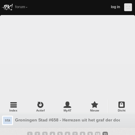
forum
log in
Index
Actief
MyAT
Nieuw
Dicht
Groningen Stad #658 - Herrezen uit het graf der dode topi
sta
1
2
3
4
5
6
7
8
9
10
11