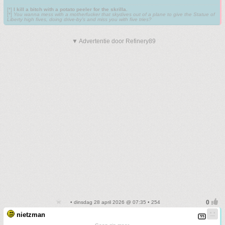
[*]
I kill a bitch with a potato peeler for the skrilla.
[*]
You wanna mess with a motherfucker that skydives out of a plane to give the Statue of
Liberty high fives, doing drive-by’s and miss you with five tries?
▼ Advertentie door Refinery89
• dinsdag 28 april 2026 @ 07:35 • 254
nietzman