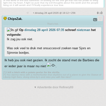
In this world of evil and darkness I'm looking for the one girl that has the power to bring
light into my heart. A light so pure that my evil thoughts about this world and the people
living on it will vanish and I'll finally experience true love.
• dinsdag 28 april 2026 @ 19:12 • 256
ChipsZak.
That's hot.
Op
dinsdag 28 april 2026 07:35
schreef
nietzman
het
volgende:
Ik zag jou ook niet.
Was ook veel te druk met onsuccesvol zoeken naar Sjors en
Sjimmie bordjes.
Ik heb jou ook niet gezien. Ik zocht de stand met de Barbies die
er ieder jaar is maar nu niet
.
[*]
I kill a bitch with a potato peeler for the skrilla.
[*]
You wanna mess with a motherfucker that skydives out of a plane to give the Statue of
Liberty high fives, doing drive-by’s and miss you with five tries?
▼ Advertentie door Refinery89