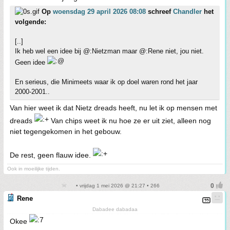
Op
woensdag 29 april 2026 08:08
schreef
Chandler
het
volgende:
[..]
Ik heb wel een idee bij @:Nietzman maar @:Rene niet, jou niet.
Geen idee
En serieus, die Minimeets waar ik op doel waren rond het jaar
2000-2001..
Van hier weet ik dat Nietz dreads heeft, nu let ik op mensen met
dreads
Van chips weet ik nu hoe ze er uit ziet, alleen nog
niet tegengekomen in het gebouw.
De rest, geen flauw idee.
Ook in moeilijke tijden.
• vrijdag 1 mei 2026 @ 21:27 • 266
Rene
Dabadee dabadaa
Okee