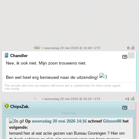
• woensdag 20 mei 2026 @ 19:48 • 273
Chandler
Nee, ik ook niet. Mijn zoon trouwens niet.
Ben wel heel erg benieuwd naar de uitzending!
The people who lost my respect will never get a capital letter for their name again.
Like trump...
• woensdag 20 mei 2026 @ 20:26 • 274
ChipsZak.
That's hot.
Op
woensdag 20 mei 2026 14:16
schreef
Gibson88
het
volgende:
Iemand hier al wat actie gezien van Bureau Groningen ? Hier om