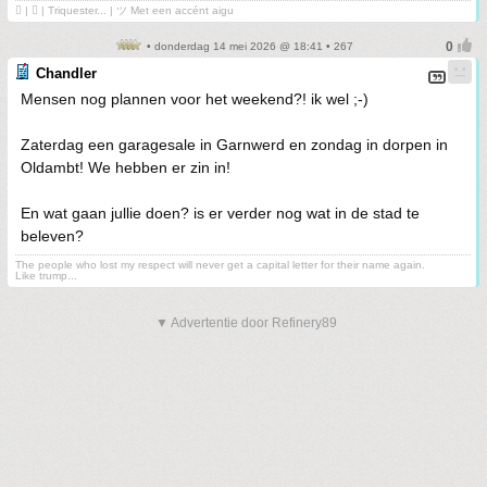
 | ❤ | Triquester... | ツ Met een accént aigu
• donderdag 14 mei 2026 @ 18:41 • 267
Chandler
Mensen nog plannen voor het weekend?! ik wel ;-)
Zaterdag een garagesale in Garnwerd en zondag in dorpen in
Oldambt! We hebben er zin in!
En wat gaan jullie doen? is er verder nog wat in de stad te
beleven?
The people who lost my respect will never get a capital letter for their name again.
Like trump...
▼ Advertentie door Refinery89