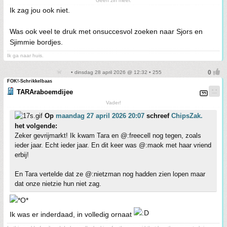
Geen zin meer.
Ik zag jou ook niet.
Was ook veel te druk met onsuccesvol zoeken naar Sjors en
Sjimmie bordjes.
Ik ga naar huis.
• dinsdag 28 april 2026 @ 12:32 • 255
FOK!-Schrikkelbaas
TARAraboemdijee
Vader!
Op
maandag 27 april 2026 20:07
schreef
ChipsZak.
het volgende:
Zeker gevrijmarkt! Ik kwam Tara en @:freecell nog tegen, zoals
ieder jaar. Echt ieder jaar. En dit keer was @:maok met haar vriend
erbij!
En Tara vertelde dat ze @:nietzman nog hadden zien lopen maar
dat onze nietzie hun niet zag.
Ik was er inderdaad, in volledig ornaat