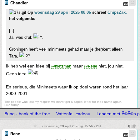
Chandler
Op
woensdag 29 april 2026 08:06
schreef
ChipsZak.
het volgende:
[..]
Ja, was druk
.
Groningen heeft veel minimeets gehad maar je (her)kent alleen
Tara,
?
Ik heb wel een idee bij
maar
niet, jou niet.
@nietzman
@Rene
Geen idee
En serieus, die Minimeets waar ik op doel waren rond het jaar
2000-2001..
The people who lost my respect will never get a capital letter for their name again.
Like trump...
Bunq - bank of the free
Vattenfall cadeau
Londen met Ã©Ã©n p
• woensdag 29 april 2026 @ 15:56 • 261
Rene