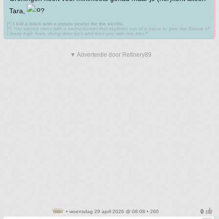
Tara,
?
[*]
I kill a bitch with a potato peeler for the skrilla.
[*]
You wanna mess with a motherfucker that skydives out of a plane to give the Statue of
Liberty high fives, doing drive-by’s and miss you with five tries?
▼ Advertentie door Refinery89
• woensdag 29 april 2026 @ 08:08 • 260