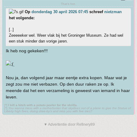
That's hot.
Op
donderdag 30 april 2026 07:45
schreef
nietzman
het volgende:
[..]
Zeeeeeker wel. Weer vlak bij het Groninger Museum. Ze had wel
een stuk minder dan vorige jaren.
Ik heb nog gekeken!!!
.
Nou ja, dan volgend jaar maar eentje extra kopen. Maar wat je
zegt zou me niet verbazen. Op den duur raken ze op. Ik
meende dat het een verzameling is geweest van iemand in haar
leven.
[*]
I kill a bitch with a potato peeler for the skrilla.
[*]
You wanna mess with a motherfucker that skydives out of a plane to give the Statue of
Liberty high fives, doing drive-by’s and miss you with five tries?
▼ Advertentie door Refinery89