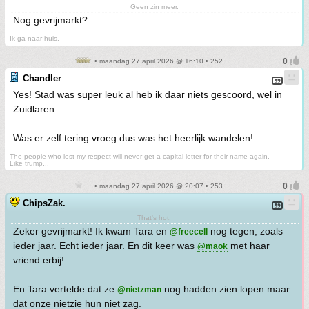
Geen zin meer.
Nog gevrijmarkt?
Ik ga naar huis.
• maandag 27 april 2026 @ 16:10 • 252
Chandler
Yes! Stad was super leuk al heb ik daar niets gescoord, wel in
Zuidlaren.
Was er zelf tering vroeg dus was het heerlijk wandelen!
The people who lost my respect will never get a capital letter for their name again.
Like trump...
• maandag 27 april 2026 @ 20:07 • 253
ChipsZak.
That's hot.
Zeker gevrijmarkt! Ik kwam Tara en
nog tegen, zoals
@freecell
ieder jaar. Echt ieder jaar. En dit keer was
met haar
@maok
vriend erbij!
En Tara vertelde dat ze
nog hadden zien lopen maar
@nietzman
dat onze nietzie hun niet zag.