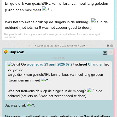
Enige die ik van gezicht/IRL ken is Tara, van heul lang geleden
(Groningen mini meet
).
Was het trouwens druk op de singels in de middag?
in de
ochtend (net iets na 6 was het zeeeer goed te doen)
The people who lost my respect will never get a capital letter for their name again.
Like trump...
• woensdag 29 april 2026 @ 08:06 • 259
ChipsZak.
That's hot.
Op
woensdag 29 april 2026 07:27
schreef
Chandler
het
volgende:
Enige die ik van gezicht/IRL ken is Tara, van heul lang geleden
(Groningen mini meet
).
Was het trouwens druk op de singels in de middag?
in de
ochtend (net iets na 6 was het zeeeer goed te doen)
Ja, was druk
.
Groningen heeft veel minimeets gehad maar je (her)kent alleen