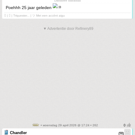
Dabadee dabadaa
Poehhh 25 jaar geleden
 | ❤ | Triquester... | ツ Met een accént aigu
▼ Advertentie door Refinery89
• woensdag 29 april 2026 @ 17:24 • 262
Chandler