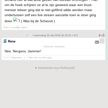
om de hoek schijnen ze al te zijn geweest waar een boze
meneer tekeer ging dat ie niet gefilmd wilde worden maar
ondertussen zelf een live stream aanzette toen ie stoer ging
doen
( Was bij de Schavuit )
Ook in moeilijke tijden.
• woensdag 20 mei 2026 @ 18:22 • 272
Rene
Dabadee dabadaa
Nee. Nergens. Jammer!
 | ❤ | Triquester... | ツ Met een accént aigu
▼ Advertentie door Refinery89