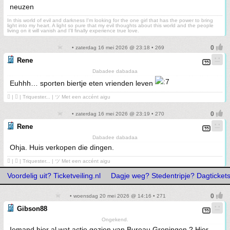
neuzen
In this world of evil and darkness I'm looking for the one girl that has the power to bring
light into my heart. A light so pure that my evil thoughts about this world and the people
living on it will vanish and I'll finally experience true love.
• zaterdag 16 mei 2026 @ 23:18 • 269
Rene
Dabadee dabadaa
Euhhh… sporten biertje eten vrienden leven
 | ❤ | Triquester... | ツ Met een accént aigu
• zaterdag 16 mei 2026 @ 23:19 • 270
Rene
Dabadee dabadaa
Ohja. Huis verkopen die dingen.
 | ❤ | Triquester... | ツ Met een accént aigu
Voordelig uit? Ticketveiling.nl
Dagje weg? Stedentripje? Dagtickets
• woensdag 20 mei 2026 @ 14:16 • 271
Gibson88
Ongekend.
Iemand hier al wat actie gezien van Bureau Groningen ? Hier