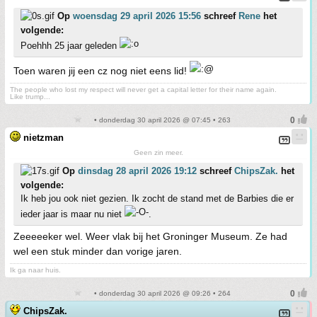
Op
woensdag 29 april 2026 15:56
schreef
Rene
het
volgende:
Poehhh 25 jaar geleden
Toen waren jij een cz nog niet eens lid!
The people who lost my respect will never get a capital letter for their name again.
Like trump...
• donderdag 30 april 2026 @ 07:45 • 263
nietzman
Geen zin meer.
Op
dinsdag 28 april 2026 19:12
schreef
ChipsZak.
het
volgende:
Ik heb jou ook niet gezien. Ik zocht de stand met de Barbies die er
ieder jaar is maar nu niet
.
Zeeeeeker wel. Weer vlak bij het Groninger Museum. Ze had
wel een stuk minder dan vorige jaren.
Ik ga naar huis.
• donderdag 30 april 2026 @ 09:26 • 264
ChipsZak.