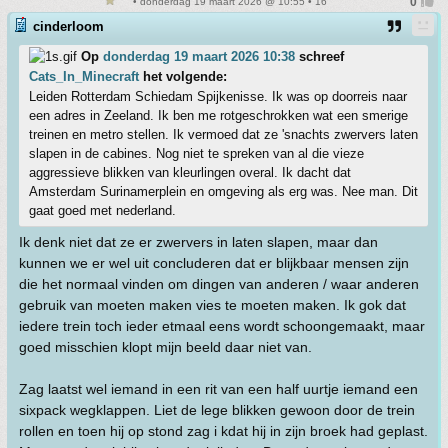
• donderdag 19 maart 2026 @ 10:55 • 16
cinderloom
Op
donderdag 19 maart 2026 10:38
schreef
Cats_In_Minecraft
het volgende:
Leiden Rotterdam Schiedam Spijkenisse. Ik was op doorreis naar
een adres in Zeeland. Ik ben me rotgeschrokken wat een smerige
treinen en metro stellen. Ik vermoed dat ze 'snachts zwervers laten
slapen in de cabines. Nog niet te spreken van al die vieze
aggressieve blikken van kleurlingen overal. Ik dacht dat
Amsterdam Surinamerplein en omgeving als erg was. Nee man. Dit
gaat goed met nederland.
Ik denk niet dat ze er zwervers in laten slapen, maar dan
kunnen we er wel uit concluderen dat er blijkbaar mensen zijn
die het normaal vinden om dingen van anderen / waar anderen
gebruik van moeten maken vies te moeten maken. Ik gok dat
iedere trein toch ieder etmaal eens wordt schoongemaakt, maar
goed misschien klopt mijn beeld daar niet van.
Zag laatst wel iemand in een rit van een half uurtje iemand een
sixpack wegklappen. Liet de lege blikken gewoon door de trein
rollen en toen hij op stond zag i kdat hij in zijn broek had geplast.