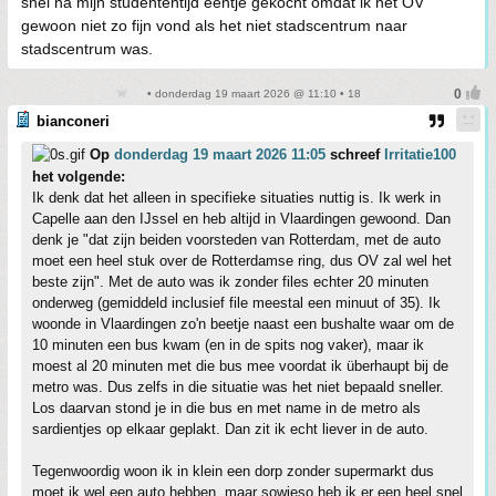
snel na mijn studententijd eentje gekocht omdat ik het OV
gewoon niet zo fijn vond als het niet stadscentrum naar
stadscentrum was.
• donderdag 19 maart 2026 @ 11:10 • 18
bianconeri
Op
donderdag 19 maart 2026 11:05
schreef
Irritatie100
het volgende:
Ik denk dat het alleen in specifieke situaties nuttig is. Ik werk in
Capelle aan den IJssel en heb altijd in Vlaardingen gewoond. Dan
denk je "dat zijn beiden voorsteden van Rotterdam, met de auto
moet een heel stuk over de Rotterdamse ring, dus OV zal wel het
beste zijn". Met de auto was ik zonder files echter 20 minuten
onderweg (gemiddeld inclusief file meestal een minuut of 35). Ik
woonde in Vlaardingen zo'n beetje naast een bushalte waar om de
10 minuten een bus kwam (en in de spits nog vaker), maar ik
moest al 20 minuten met die bus mee voordat ik überhaupt bij de
metro was. Dus zelfs in die situatie was het niet bepaald sneller.
Los daarvan stond je in die bus en met name in de metro als
sardientjes op elkaar geplakt. Dan zit ik echt liever in de auto.
Tegenwoordig woon ik in klein een dorp zonder supermarkt dus
moet ik wel een auto hebben, maar sowieso heb ik er een heel snel