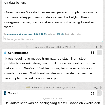
en daarbuiten.
Groningen en Maastricht moesten gewoon hun plannen om de
tram aan te leggen gewoon doorzetten. De Lelylijn. Kan zo
doorgaan. Eeuwig zonde dat er steeds op bezuinigd werd en
wordt.
Op
maandag 16 december 2024 21:05
schreef
GGMM
het volgende:
[..]
Flitsbezorger en Bezsen niet
• woensdag 18 maart 2026 @ 21:25 • 5
Sunshine1982
Ik reis regelmatig met de tram naar de stad. Tram stopt
praktisch voor mijn deur, plus dat ik tegen autoverkeer ben in
het centrum. Win/win. Vind het prima, heb me eigenlijk nooit
onveilig gevoeld. Wat ik wel minder vind zijn de mensen die
zwart rijden. Betaal gewoon voor je rit.
• woensdag 18 maart 2026 @ 21:28 • 6
Qarrad
Qarrad al-Rrabah
De laatste keer was op Koningsdag tussen Raalte en Zwolle een