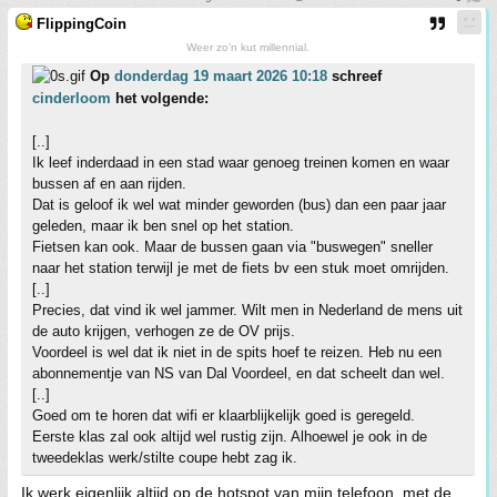
FlippingCoin
Weer zo'n kut millennial.
Op
donderdag 19 maart 2026 10:18
schreef
cinderloom
het volgende:
[..]
Ik leef inderdaad in een stad waar genoeg treinen komen en waar
bussen af en aan rijden.
Dat is geloof ik wel wat minder geworden (bus) dan een paar jaar
geleden, maar ik ben snel op het station.
Fietsen kan ook. Maar de bussen gaan via "buswegen" sneller
naar het station terwijl je met de fiets bv een stuk moet omrijden.
[..]
Precies, dat vind ik wel jammer. Wilt men in Nederland de mens uit
de auto krijgen, verhogen ze de OV prijs.
Voordeel is wel dat ik niet in de spits hoef te reizen. Heb nu een
abonnementje van NS van Dal Voordeel, en dat scheelt dan wel.
[..]
Goed om te horen dat wifi er klaarblijkelijk goed is geregeld.
Eerste klas zal ook altijd wel rustig zijn. Alhoewel je ook in de
tweedeklas werk/stilte coupe hebt zag ik.
Ik werk eigenlijk altijd op de hotspot van mijn telefoon, met de