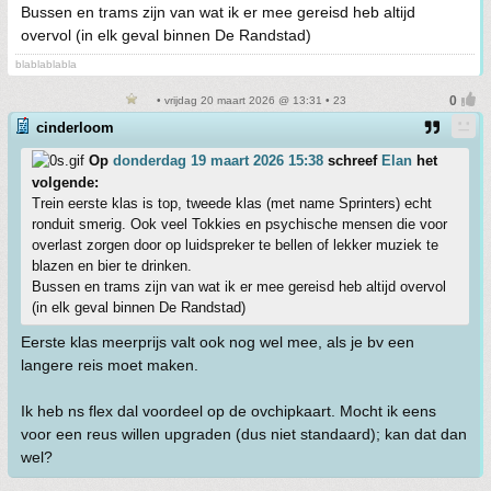
Bussen en trams zijn van wat ik er mee gereisd heb altijd
overvol (in elk geval binnen De Randstad)
blablablabla
• vrijdag 20 maart 2026 @ 13:31 • 23
cinderloom
Op
donderdag 19 maart 2026 15:38
schreef
Elan
het
volgende:
Trein eerste klas is top, tweede klas (met name Sprinters) echt
ronduit smerig. Ook veel Tokkies en psychische mensen die voor
overlast zorgen door op luidspreker te bellen of lekker muziek te
blazen en bier te drinken.
Bussen en trams zijn van wat ik er mee gereisd heb altijd overvol
(in elk geval binnen De Randstad)
Eerste klas meerprijs valt ook nog wel mee, als je bv een
langere reis moet maken.
Ik heb ns flex dal voordeel op de ovchipkaart. Mocht ik eens
voor een reus willen upgraden (dus niet standaard); kan dat dan
wel?