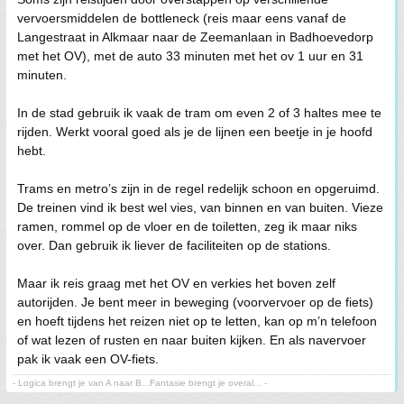
vervoersmiddelen de bottleneck (reis maar eens vanaf de
Langestraat in Alkmaar naar de Zeemanlaan in Badhoevedorp
met het OV), met de auto 33 minuten met het ov 1 uur en 31
minuten.
In de stad gebruik ik vaak de tram om even 2 of 3 haltes mee te
rijden. Werkt vooral goed als je de lijnen een beetje in je hoofd
hebt.
Trams en metro’s zijn in de regel redelijk schoon en opgeruimd.
De treinen vind ik best wel vies, van binnen en van buiten. Vieze
ramen, rommel op de vloer en de toiletten, zeg ik maar niks
over. Dan gebruik ik liever de faciliteiten op de stations.
Maar ik reis graag met het OV en verkies het boven zelf
autorijden. Je bent meer in beweging (voorvervoer op de fiets)
en hoeft tijdens het reizen niet op te letten, kan op m’n telefoon
of wat lezen of rusten en naar buiten kijken. En als navervoer
pak ik vaak een OV-fiets.
- Logica brengt je van A naar B...Fantasie brengt je overal... -