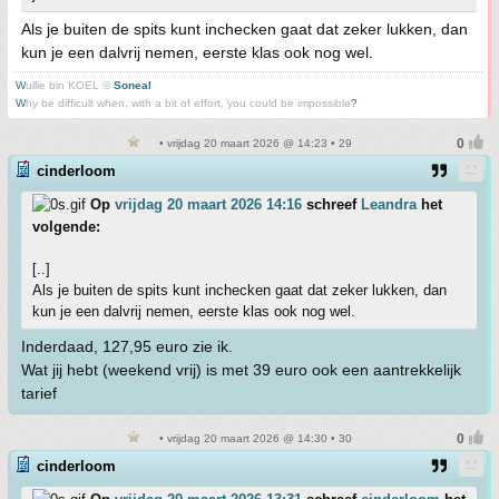
Als je buiten de spits kunt inchecken gaat dat zeker lukken, dan
kun je een dalvrij nemen, eerste klas ook nog wel.
W
ullie bin KOEL ©
Soneal
W
hy be difficult when, with a bit of effort, you could be impossible
?
• vrijdag 20 maart 2026 @ 14:23 • 29
cinderloom
Op
vrijdag 20 maart 2026 14:16
schreef
Leandra
het
volgende:
[..]
Als je buiten de spits kunt inchecken gaat dat zeker lukken, dan
kun je een dalvrij nemen, eerste klas ook nog wel.
Inderdaad, 127,95 euro zie ik.
Wat jij hebt (weekend vrij) is met 39 euro ook een aantrekkelijk
tarief
• vrijdag 20 maart 2026 @ 14:30 • 30
cinderloom