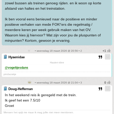
zowel bussen als treinen genoeg rijden. en ik woon op korte
afstand van haltes en het treinstation.
Ik ben vooral eens benieuwd naar de positieve en minder
positieve verhalen van mede FOK!'ers die regelmatig /
meerdere keren per week gebruik maken van het OV.
Waarom kies jij hiervoor? Wat zijn voor jou de pluspunten of
minpunten? Kortom, gewoon je ervaring.
• woensdag 18 maart 2026 @ 20:56 • 2
Hyaenidae
Haaien-idee
@vogeltjesdans
pindazakje
• woensdag 18 maart 2026 @ 21:04 • 3
Doug-Heffernan
In het weekend reis ik geregeld met de trein.
Ik geef het een 7.5/10
Groet
Mensen het spijt me maar ik mag jullie niet meer mentionen.