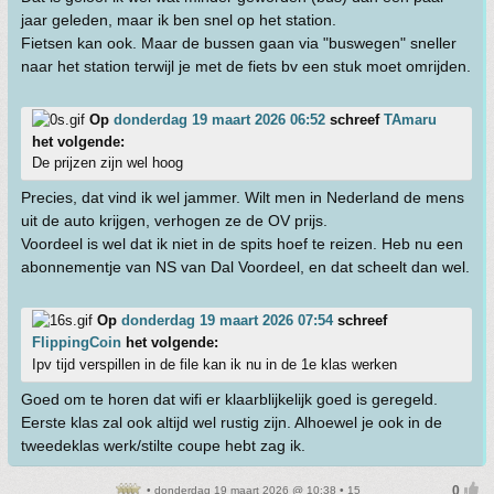
jaar geleden, maar ik ben snel op het station.
Fietsen kan ook. Maar de bussen gaan via "buswegen" sneller
naar het station terwijl je met de fiets bv een stuk moet omrijden.
Op
donderdag 19 maart 2026 06:52
schreef
TAmaru
het volgende:
De prijzen zijn wel hoog
Precies, dat vind ik wel jammer. Wilt men in Nederland de mens
uit de auto krijgen, verhogen ze de OV prijs.
Voordeel is wel dat ik niet in de spits hoef te reizen. Heb nu een
abonnementje van NS van Dal Voordeel, en dat scheelt dan wel.
Op
donderdag 19 maart 2026 07:54
schreef
FlippingCoin
het volgende:
Ipv tijd verspillen in de file kan ik nu in de 1e klas werken
Goed om te horen dat wifi er klaarblijkelijk goed is geregeld.
Eerste klas zal ook altijd wel rustig zijn. Alhoewel je ook in de
tweedeklas werk/stilte coupe hebt zag ik.
• donderdag 19 maart 2026 @ 10:38 • 15