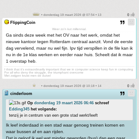
• donderdag 19 maart 2026 @ 07:54 • 13
FlippingCoin
Weer zo'n kut millennial.
Ga sinds deze week met het OV naar het werk, omdat het
nieuwe kantoor tegen Rotterdam centraal aanzit. Vond de eerste
dag vervelend, maar nu wel fijn. Ipv tijd verspillen in de file kan ik
nu in de 1e klas werken en eerder naar huis. Scheelt dat ik maar
1 overstap heb.
I think that it’s extraordinarily important that we in computer science keep fun in computing
For all who deny the struggle, the triumphant overcome
Met zwijgen kruist men de duivel
• donderdag 19 maart 2026 @ 10:18 • 14
cinderloom
Op
donderdag 19 maart 2026 06:46
schreef
Edding345
het volgende:
tenzij je in centrum van een grote stad werkt/leeft
Ik leef inderdaad in een stad waar genoeg treinen komen en
waar bussen af en aan rijden.
Dat is geloof ik wel wat minder geworden (bus) dan een paar