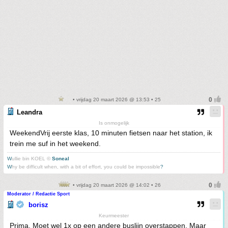
• vrijdag 20 maart 2026 @ 13:53 • 25
Leandra
Is onmogelijk
WeekendVrij eerste klas, 10 minuten fietsen naar het station, ik
trein me suf in het weekend.
W
ullie bin KOEL ©
Soneal
W
hy be difficult when, with a bit of effort, you could be impossible
?
• vrijdag 20 maart 2026 @ 14:02 • 26
Moderator / Redactie Sport
borisz
Keurmeester
Prima. Moet wel 1x op een andere buslijn overstappen. Maar