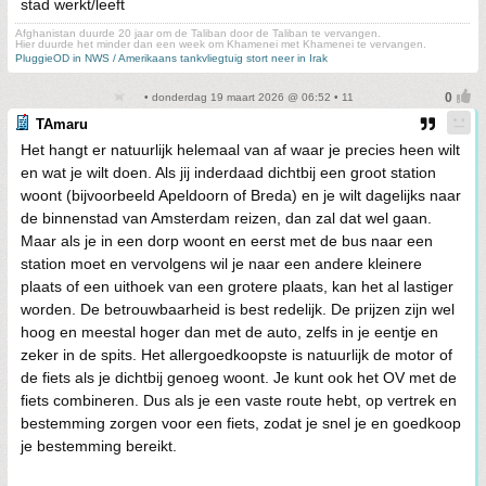
stad werkt/leeft
Afghanistan duurde 20 jaar om de Taliban door de Taliban te vervangen.
Hier duurde het minder dan een week om Khamenei met Khamenei te vervangen.
PluggieOD in NWS / Amerikaans tankvliegtuig stort neer in Irak
• donderdag 19 maart 2026 @ 06:52 • 11
TAmaru
Het hangt er natuurlijk helemaal van af waar je precies heen wilt
en wat je wilt doen. Als jij inderdaad dichtbij een groot station
woont (bijvoorbeeld Apeldoorn of Breda) en je wilt dagelijks naar
de binnenstad van Amsterdam reizen, dan zal dat wel gaan.
Maar als je in een dorp woont en eerst met de bus naar een
station moet en vervolgens wil je naar een andere kleinere
plaats of een uithoek van een grotere plaats, kan het al lastiger
worden. De betrouwbaarheid is best redelijk. De prijzen zijn wel
hoog en meestal hoger dan met de auto, zelfs in je eentje en
zeker in de spits. Het allergoedkoopste is natuurlijk de motor of
de fiets als je dichtbij genoeg woont. Je kunt ook het OV met de
fiets combineren. Dus als je een vaste route hebt, op vertrek en
bestemming zorgen voor een fiets, zodat je snel je en goedkoop
je bestemming bereikt.