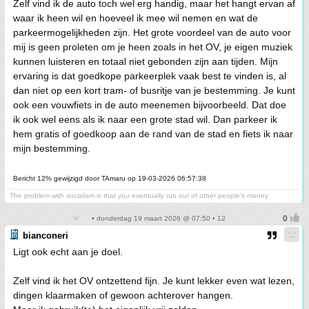
Zelf vind ik de auto toch wel erg handig, maar het hangt ervan af
waar ik heen wil en hoeveel ik mee wil nemen en wat de
parkeermogelijkheden zijn. Het grote voordeel van de auto voor
mij is geen proleten om je heen zoals in het OV, je eigen muziek
kunnen luisteren en totaal niet gebonden zijn aan tijden. Mijn
ervaring is dat goedkope parkeerplek vaak best te vinden is, al
dan niet op een kort tram- of busritje van je bestemming. Je kunt
ook een vouwfiets in de auto meenemen bijvoorbeeld. Dat doe
ik ook wel eens als ik naar een grote stad wil. Dan parkeer ik
hem gratis of goedkoop aan de rand van de stad en fiets ik naar
mijn bestemming.
Bericht 12% gewijzigd door TAmaru op 19-03-2026 06:57:38
The problem with socialism is that you eventually run out of other people's money
• donderdag 19 maart 2026 @ 07:50 • 12
bianconeri
Ligt ook echt aan je doel.
Zelf vind ik het OV ontzettend fijn. Je kunt lekker even wat lezen,
dingen klaarmaken of gewoon achterover hangen.