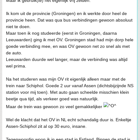
Maar ik gebruik(te) het eigenlijk vrij zelden.
Ik kom uit de provincie (Groningen) en ik werkte door heel de
provincie heen. Dat was qua bus verbindingen gewoon absoluut
niet te doen.
Maar toen ik nog studeerde (eerst in Groningen, daarna
Leeuwarden) ging ik met OV. Groningen stad had mijn dorp hele
goede verbinding mee, en was OV gewoon net zo snel als met
de auto.
Leeuwarden duurde wel langer, maar de verbinding was altijd
wel prima.
Na het studeren was mijn OV rit eigenlijk alleen maar met de
trein naar Schiphol. Goede 2 uur vanaf Assen (dichtsbijzijnde NS
station voor mij toen). Met auto gaan scheelde misschien klein
beetje qua tijd, als verkeer goed was natuurlijk.
Maar de trein was gewoon zo veel gemakkelijker
Wel de klacht dat het OV in NL echt schandalig duur is. Enkeltje
Assen-Schiphol zit al op 30 euro, insane.
Tegenwoordig woon ik in een stad in Estland. Binnen de stad is