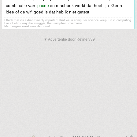
combinatie van
iphone
en macbook werkt dat heel fijn. Geen
idee of de wifi goed is dat heb ik niet getest.
I think that it’s extraordinarily important that we in computer science keep fun in computing
For all who deny the struggle, the triumphant overcome
Met zwijgen kruist men de duivel
▼ Advertentie door Refinery89