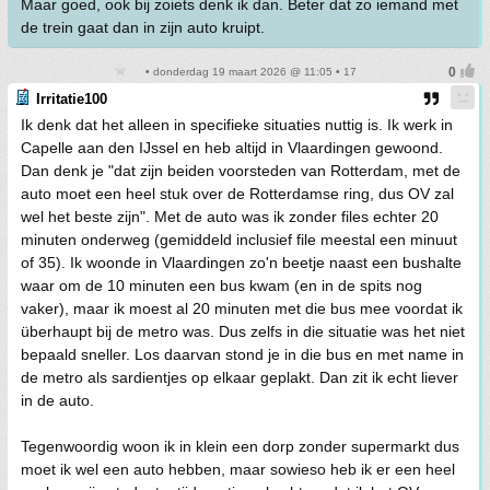
Maar goed, ook bij zoiets denk ik dan. Beter dat zo iemand met
de trein gaat dan in zijn auto kruipt.
• donderdag 19 maart 2026 @ 11:05 • 17
Irritatie100
Ik denk dat het alleen in specifieke situaties nuttig is. Ik werk in
Capelle aan den IJssel en heb altijd in Vlaardingen gewoond.
Dan denk je "dat zijn beiden voorsteden van Rotterdam, met de
auto moet een heel stuk over de Rotterdamse ring, dus OV zal
wel het beste zijn". Met de auto was ik zonder files echter 20
minuten onderweg (gemiddeld inclusief file meestal een minuut
of 35). Ik woonde in Vlaardingen zo'n beetje naast een bushalte
waar om de 10 minuten een bus kwam (en in de spits nog
vaker), maar ik moest al 20 minuten met die bus mee voordat ik
überhaupt bij de metro was. Dus zelfs in die situatie was het niet
bepaald sneller. Los daarvan stond je in die bus en met name in
de metro als sardientjes op elkaar geplakt. Dan zit ik echt liever
in de auto.
Tegenwoordig woon ik in klein een dorp zonder supermarkt dus
moet ik wel een auto hebben, maar sowieso heb ik er een heel