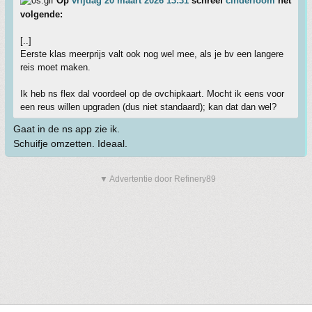
Op
vrijdag 20 maart 2026 13:31
schreef
cinderloom
het
volgende:
[..]
Eerste klas meerprijs valt ook nog wel mee, als je bv een langere
reis moet maken.
Ik heb ns flex dal voordeel op de ovchipkaart. Mocht ik eens voor
een reus willen upgraden (dus niet standaard); kan dat dan wel?
Gaat in de ns app zie ik.
Schuifje omzetten. Ideaal.
▼ Advertentie door Refinery89