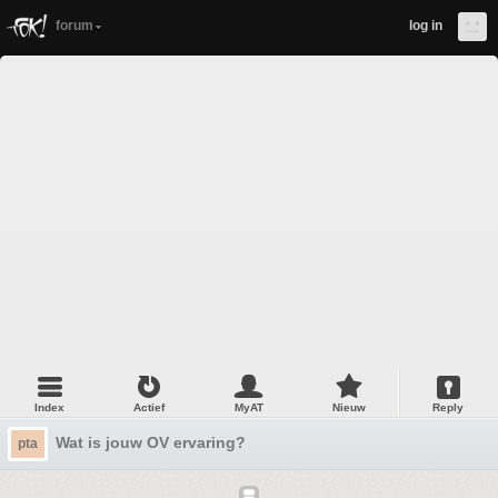
forum
log in
Index
Actief
MyAT
Nieuw
Reply
Wat is jouw OV ervaring?
pta