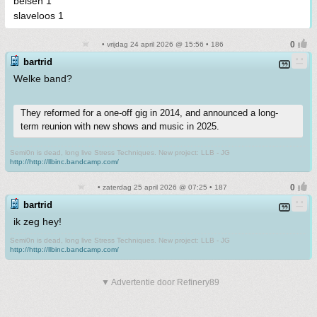
belsen 1
slaveloos 1
• vrijdag 24 april 2026 @ 15:56 • 186
bartrid
Welke band?
They reformed for a one-off gig in 2014, and announced a long-
term reunion with new shows and music in 2025.
Semi0n is dead, long live Stress Techniques. New project: LLB - JG
http://http://llbinc.bandcamp.com/
• zaterdag 25 april 2026 @ 07:25 • 187
bartrid
ik zeg hey!
Semi0n is dead, long live Stress Techniques. New project: LLB - JG
http://http://llbinc.bandcamp.com/
▼ Advertentie door Refinery89