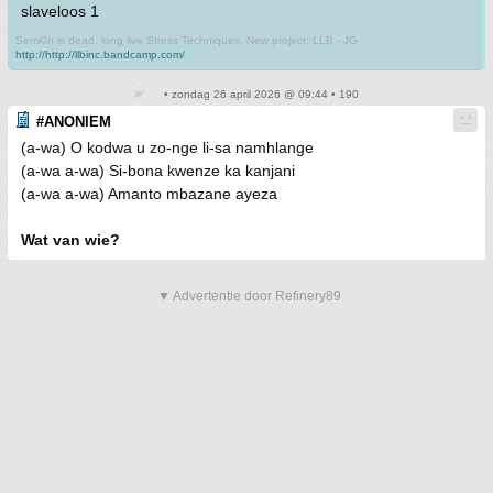
slaveloos 1
Semi0n is dead, long live Stress Techniques. New project: LLB - JG
http://http://llbinc.bandcamp.com/
• zondag 26 april 2026 @ 09:44 • 190
#ANONIEM
(a-wa) O kodwa u zo-nge li-sa namhlange
(a-wa a-wa) Si-bona kwenze ka kanjani
(a-wa a-wa) Amanto mbazane ayeza
Wat van wie?
▼ Advertentie door Refinery89