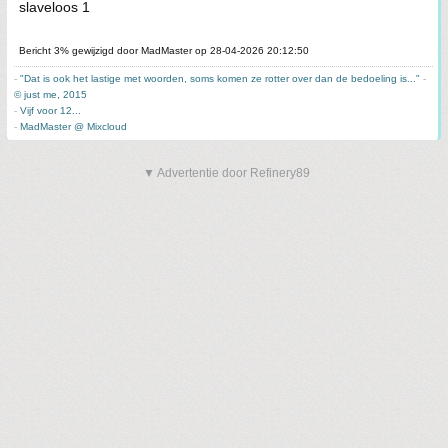
slaveloos 1
Bericht 3% gewijzigd door MadMaster op 28-04-2026 20:12:50
-
"Dat is ook het lastige met woorden, soms komen ze rotter over dan de bedoeling is..."
-
© just me, 2015
-
Vijf voor 12...
-
MadMaster @ Mixcloud
▼ Advertentie door Refinery89