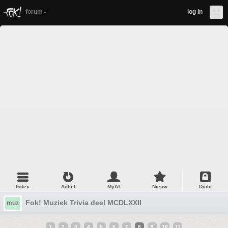
forum
log in
Index
Actief
MyAT
Nieuw
Dicht
Fok! Muziek Trivia deel MCDLXXII
muz
1
2
3
4
5
6
7
8
9
10
11