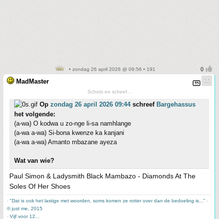
• zondag 26 april 2026 @ 09:56 • 191
MadMaster
Schots en scheef...
Op
zondag 26 april 2026 09:44
schreef
Bargehassus
het volgende:
(a-wa) O kodwa u zo-nge li-sa namhlange
(a-wa a-wa) Si-bona kwenze ka kanjani
(a-wa a-wa) Amanto mbazane ayeza
Wat van wie?
Paul Simon & Ladysmith Black Mambazo - Diamonds At The
Soles Of Her Shoes
-
"Dat is ook het lastige met woorden, soms komen ze rotter over dan de bedoeling is..."
-
© just me, 2015
-
Vijf voor 12...