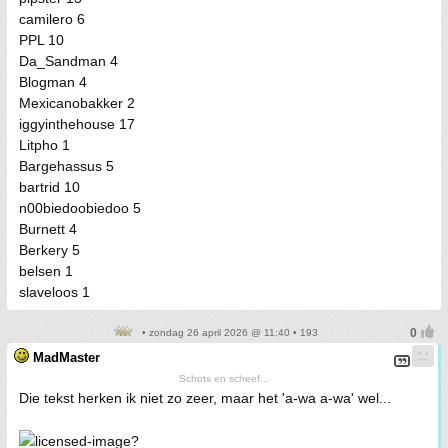
camilero 6
PPL 10
Da_Sandman 4
Blogman 4
Mexicanobakker 2
iggyinthehouse 17
Litpho 1
Bargehassus 5
bartrid 10
n00biedoobiedoo 5
Burnett 4
Berkery 5
belsen 1
slaveloos 1
• zondag 26 april 2026 @ 11:40 • 193
MadMaster
Schots en scheef...
Die tekst herken ik niet zo zeer, maar het 'a-wa a-wa' wel...