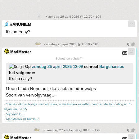
• zondag 26 april 2026 @ 12:09 • 194
#ANONIEM
It's so easy?
• zondag 26 april 2026 @ 15:10 • 195
MadMaster
Schots en scheef...
Op
zondag 26 april 2026 12:09
schreef
Bargehassus
het volgende:
It's so easy?
Geen Linda Ronstadt, die is iets minder wulps.
Soort van vervolgvraag…
-
"Dat is ook het lastige met woorden, soms komen ze rotter over dan de bedoeling is..."
-
© just me, 2015
-
Vijf voor 12...
-
MadMaster @ Mixcloud
• maandag 27 april 2026 @ 09:06 • 196
MadMaster