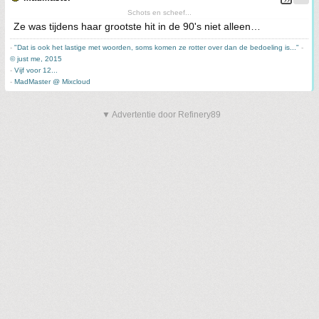
Schots en scheef...
Ze was tijdens haar grootste hit in de 90's niet alleen…
-
"Dat is ook het lastige met woorden, soms komen ze rotter over dan de bedoeling is..."
-
© just me, 2015
-
Vijf voor 12...
-
MadMaster @ Mixcloud
▼ Advertentie door Refinery89