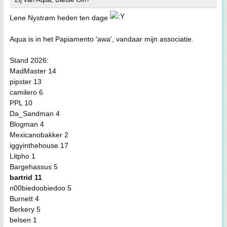
Lene Nystrøm heden ten dage
Aqua is in het Papiamento 'awa', vandaar mijn associatie.
Stand 2026:
MadMaster 14
pipster 13
camilero 6
PPL 10
Da_Sandman 4
Blogman 4
Mexicanobakker 2
iggyinthehouse 17
Litpho 1
Bargehassus 5
bartrid 11
n00biedoobiedoo 5
Burnett 4
Berkery 5
belsen 1