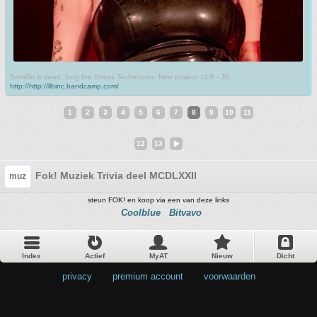
Semi0n is dead, long live Stress Techniques. New project: LLB - JG
http://http://llbinc.bandcamp.com/
1
2
3
4
5
6
7
8
9
10
11
12
13
Fok! Muziek Trivia deel MCDLXXII
muz
steun FOK! en koop via een van deze links
Coolblue
Bitvavo
Index
Actief
MyAT
Nieuw
Dicht
privacy
•
premium account
•
voorwaarden