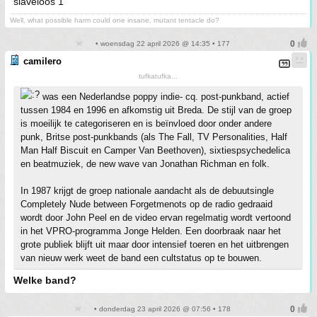
slaveloos 1
Well, what possible harm could one insane, mutant tentacle do?
• woensdag 22 april 2026 @ 14:35 • 177
camilero
tufkatufka...
was een Nederlandse poppy indie- cq. post-punkband, actief
tussen 1984 en 1996 en afkomstig uit Breda. De stijl van de groep
is moeilijk te categoriseren en is beïnvloed door onder andere
punk, Britse post-punkbands (als The Fall, TV Personalities, Half
Man Half Biscuit en Camper Van Beethoven), sixtiespsychedelica
en beatmuziek, de new wave van Jonathan Richman en folk.
In 1987 krijgt de groep nationale aandacht als de debuutsingle
Completely Nude between Forgetmenots op de radio gedraaid
wordt door John Peel en de video ervan regelmatig wordt vertoond
in het VPRO-programma Jonge Helden. Een doorbraak naar het
grote publiek blijft uit maar door intensief toeren en het uitbrengen
van nieuw werk weet de band een cultstatus op te bouwen.
Welke band?
• donderdag 23 april 2026 @ 07:56 • 178