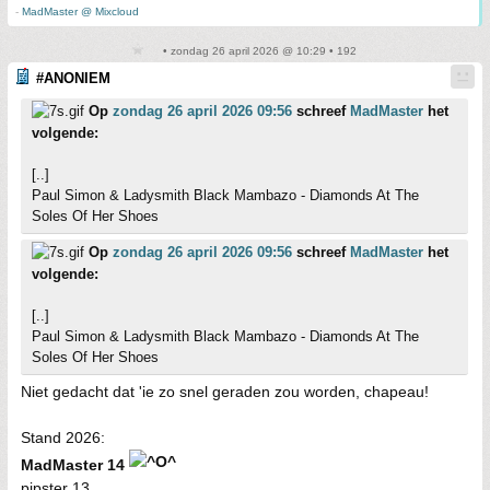
-
MadMaster @ Mixcloud
• zondag 26 april 2026 @ 10:29 • 192
#ANONIEM
Op
zondag 26 april 2026 09:56
schreef
MadMaster
het
volgende:
[..]
Paul Simon & Ladysmith Black Mambazo - Diamonds At The
Soles Of Her Shoes
Op
zondag 26 april 2026 09:56
schreef
MadMaster
het
volgende:
[..]
Paul Simon & Ladysmith Black Mambazo - Diamonds At The
Soles Of Her Shoes
Niet gedacht dat 'ie zo snel geraden zou worden, chapeau!
Stand 2026:
MadMaster 14
pipster 13