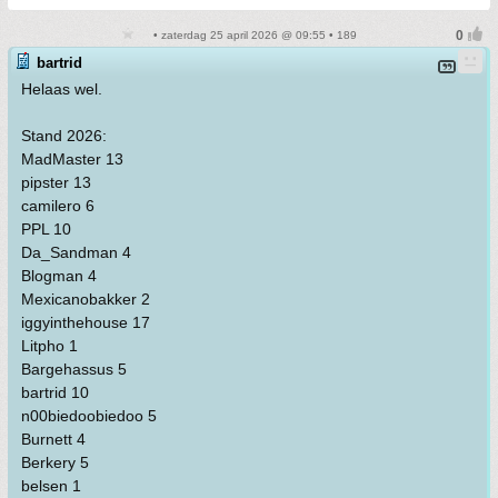
• zaterdag 25 april 2026 @ 09:55 • 189
bartrid
Helaas wel.
Stand 2026:
MadMaster 13
pipster 13
camilero 6
PPL 10
Da_Sandman 4
Blogman 4
Mexicanobakker 2
iggyinthehouse 17
Litpho 1
Bargehassus 5
bartrid 10
n00biedoobiedoo 5
Burnett 4
Berkery 5
belsen 1