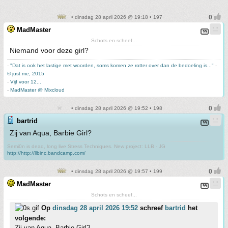
• dinsdag 28 april 2026 @ 19:18 • 197
MadMaster
Schots en scheef...
Niemand voor deze girl?
-
"Dat is ook het lastige met woorden, soms komen ze rotter over dan de bedoeling is..."
-
© just me, 2015
-
Vijf voor 12...
-
MadMaster @ Mixcloud
• dinsdag 28 april 2026 @ 19:52 • 198
bartrid
Zij van Aqua, Barbie Girl?
Semi0n is dead, long live Stress Techniques. New project: LLB - JG
http://http://llbinc.bandcamp.com/
• dinsdag 28 april 2026 @ 19:57 • 199
MadMaster
Schots en scheef...
Op
dinsdag 28 april 2026 19:52
schreef
bartrid
het
volgende:
Zij van Aqua, Barbie Girl?