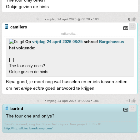
The four only ones?
Gokje gezien de hints...
• vrijdag 24 april 2026 @ 08:28 • 183
camilero
tufkatufka...
Op
vrijdag 24 april 2026 08:25
schreef
Bargehassus
het volgende:
[..]
The four only ones?
Gokje gezien de hints...
Bijna goed, je moet nog wat husselen en er iets tussen zetten
om het
enige echte
goed antwoord te krijgen
• vrijdag 24 april 2026 @ 09:24 • 184
bartrid
The four one and onlys?
Semi0n is dead, long live Stress Techniques. New project: LLB - JG
http://http://llbinc.bandcamp.com/