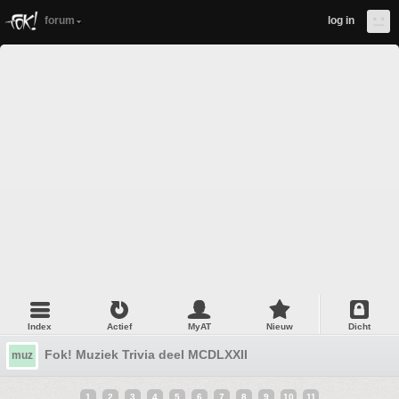
forum
log in
Index
Actief
MyAT
Nieuw
Dicht
Fok! Muziek Trivia deel MCDLXXII
muz
1
2
3
4
5
6
7
8
9
10
11