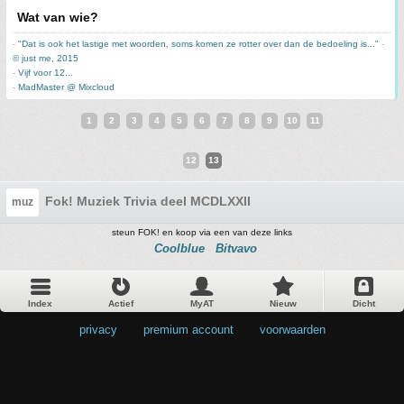
Wat van wie?
-
"Dat is ook het lastige met woorden, soms komen ze rotter over dan de bedoeling is..."
-
© just me, 2015
-
Vijf voor 12...
-
MadMaster @ Mixcloud
1
2
3
4
5
6
7
8
9
10
11
12
13
Fok! Muziek Trivia deel MCDLXXII
muz
steun FOK! en koop via een van deze links
Coolblue
Bitvavo
Index
Actief
MyAT
Nieuw
Dicht
privacy
•
premium account
•
voorwaarden