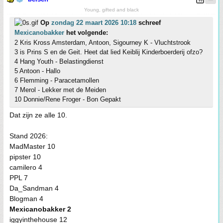
Young, gifted and black
Op
zondag 22 maart 2026 10:18
schreef
Mexicanobakker
het volgende:
2 Kris Kross Amsterdam, Antoon, Sigourney K - Vluchtstrook
3 is Prins S en de Geit. Heet dat lied Keiblij Kinderboerderij ofzo?
4 Hang Youth - Belastingdienst
5 Antoon - Hallo
6 Flemming - Paracetamollen
7 Merol - Lekker met de Meiden
10 Donnie/Rene Froger - Bon Gepakt
Dat zijn ze alle 10.
Stand 2026:
MadMaster 10
pipster 10
camilero 4
PPL 7
Da_Sandman 4
Blogman 4
Mexicanobakker 2
iggyinthehouse 12