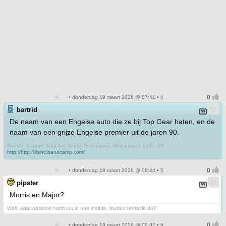
• donderdag 19 maart 2026 @ 07:41 • 4
bartrid
De naam van een Engelse auto die ze bij Top Gear haten, en de
naam van een grijze Engelse premier uit de jaren 90.
Semi0n is dead, long live Stress Techniques. New project: LLB - JG
http://http://llbinc.bandcamp.com/
• donderdag 19 maart 2026 @ 08:44 • 5
pipster
Morris en Major?
Well, what possible harm could one insane, mutant tentacle do?
• donderdag 19 maart 2026 @ 09:32 • 6