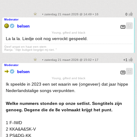
• zaterdag 21 maart 2026 @ 14:49 • 16
Moderator
belsen
Young, gifted and black
La la la. Liedje ooit nog verrockt gespeeld.
Geef angst en haat een stem
Ranja: "mijn bukgeit begrijpt mj niet. "
• zaterdag 21 maart 2026 @ 15:02 • 17
Moderator
belsen
Young, gifted and black
Ik speelde in 2023 een set waarin we (ongeveer) dat jaar hippe
Nederlandstalige songs verpunkten.
Welke nummers stonden op onze setlist. Songtitels zijn
genoeg. Degene die de 8e volmaakt krijgt het punt.
1 F-IWD
2 KKA&A&SK-V
3 PS&DG-KK