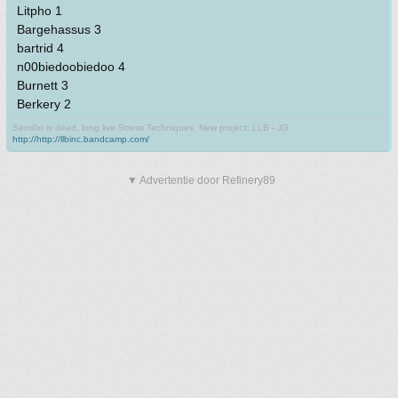
Litpho 1
Bargehassus 3
bartrid 4
n00biedoobiedoo 4
Burnett 3
Berkery 2
Semi0n is dead, long live Stress Techniques. New project: LLB - JG
http://http://llbinc.bandcamp.com/
▼ Advertentie door Refinery89