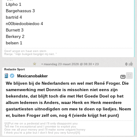
Litpho 1
Bargehassus 3
bartrid 4
n00biedoobiedoo 4
Burnett 3
Berkery 2
belsen 1
Geef angst en haat een stem
Ranja: "mijn bukgeit begrijpt mj niet. "
• maandag 23 maart 2026 @ 08:30 • 23
Redactie Sport
Mexicanobakker
We blijven bij de Nederlanders en wel met René Froger. Die
samenwerking met Donnie is misschien niet eens zijn
bekendste, dat blijft toch die met Het Goede Doel op het
album Iedereen is Anders, waar Henk en Henk meerdere
gastartiesten uitnodigden om mee te doen op liedjes. Noem
er, buiten Froger zelf om, nog 4 (vierde krijgt het punt)
\[i\]Put me on a pedestal and I'll only disappoint you
Tell me I'm exceptional and I promise to exploit you
Give me all your money and I'll make some origami honey
I think you're a joke but I don't find you very funny\[/i\]