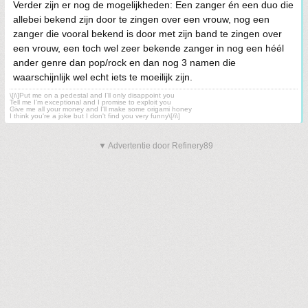
Verder zijn er nog de mogelijkheden: Een zanger én een duo die
allebei bekend zijn door te zingen over een vrouw, nog een
zanger die vooral bekend is door met zijn band te zingen over
een vrouw, een toch wel zeer bekende zanger in nog een héél
ander genre dan pop/rock en dan nog 3 namen die
waarschijnlijk wel echt iets te moeilijk zijn.
\[i\]Put me on a pedestal and I'll only disappoint you
Tell me I'm exceptional and I promise to exploit you
Give me all your money and I'll make some origami honey
I think you're a joke but I don't find you very funny\[/i\]
▼ Advertentie door Refinery89