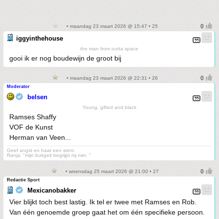
• maandag 23 maart 2026 @ 15:47 • 25
iggyinthehouse
the man from outta space
gooi ik er nog boudewijn de groot bij
• maandag 23 maart 2026 @ 22:31 • 26
Moderator
belsen
Young, gifted and black
Ramses Shaffy
VOF de Kunst
Herman van Veen...
Geef angst en haat een stem
Ranja: "mijn bukgeit begrijpt mj niet. "
• woensdag 25 maart 2026 @ 21:00 • 27
Redactie Sport
Mexicanobakker
Vier blijkt toch best lastig. Ik tel er twee met Ramses en Rob.
Van één genoemde groep gaat het om één specifieke persoon.