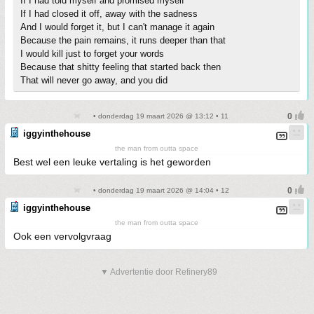
If I had told myself and promised myself
If I had closed it off, away with the sadness
And I would forget it, but I can't manage it again
Because the pain remains, it runs deeper than that
I would kill just to forget your words
Because that shitty feeling that started back then
That will never go away, and you did
• donderdag 19 maart 2026 @ 13:12 • 11
iggyinthehouse
the man from outta space
Best wel een leuke vertaling is het geworden
• donderdag 19 maart 2026 @ 14:04 • 12
iggyinthehouse
the man from outta space
Ook een vervolgvraag
▼ Advertentie door Refinery89