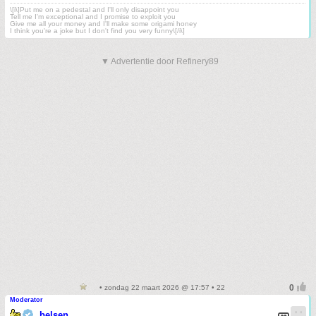
\[i\]Put me on a pedestal and I'll only disappoint you
Tell me I'm exceptional and I promise to exploit you
Give me all your money and I'll make some origami honey
I think you're a joke but I don't find you very funny\[/i\]
▼ Advertentie door Refinery89
• zondag 22 maart 2026 @ 17:57 • 22
Moderator
belsen