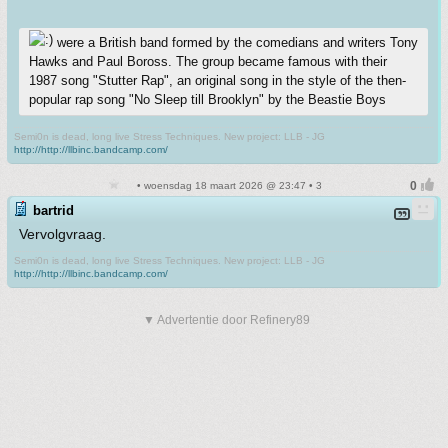
were a British band formed by the comedians and writers Tony
Hawks and Paul Boross. The group became famous with their
1987 song "Stutter Rap", an original song in the style of the then-
popular rap song "No Sleep till Brooklyn" by the Beastie Boys
Semi0n is dead, long live Stress Techniques. New project: LLB - JG
http://http://llbinc.bandcamp.com/
• woensdag 18 maart 2026 @ 23:47 • 3
bartrid
Vervolgvraag.
Semi0n is dead, long live Stress Techniques. New project: LLB - JG
http://http://llbinc.bandcamp.com/
▼ Advertentie door Refinery89