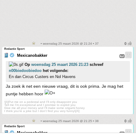
• woensdag 25 maart 2026 @ 21:24 • 37
Redactie Sport
Mexicanobakker
Op
woensdag 25 maart 2026 21:23
schreef
n00biedoobiedoo
het volgende:
En dan Circus Custers en Nol Havens
Ja zoek ik net een nieuwe vraag, dit is ook prima. Je mag het
puntje hebben hoor
\[i\]Put me on a pedestal and I'll only disappoint you
Tell me I'm exceptional and I promise to exploit you
Give me all your money and I'll make some origami honey
I think you're a joke but I don't find you very funny\[/i\]
• woensdag 25 maart 2026 @ 21:25 • 38
Redactie Sport
Mexicanobakker