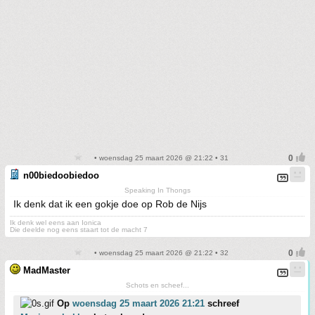
• woensdag 25 maart 2026 @ 21:22 • 31
n00biedoobiedoo
Speaking In Thongs
Ik denk dat ik een gokje doe op Rob de Nijs
Ik denk wel eens aan Ionica
Die deelde nog eens staart tot de macht 7
• woensdag 25 maart 2026 @ 21:22 • 32
MadMaster
Schots en scheef...
Op
woensdag 25 maart 2026 21:21
schreef