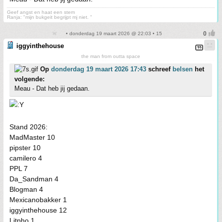
Geef angst en haat een stem
Ranja: "mijn bukgeit begrijpt mj niet. "
• donderdag 19 maart 2026 @ 22:03 • 15
iggyinthehouse
the man from outta space
Op
donderdag 19 maart 2026 17:43
schreef
belsen
het
volgende:
Meau - Dat heb jij gedaan.
Stand 2026:
MadMaster 10
pipster 10
camilero 4
PPL 7
Da_Sandman 4
Blogman 4
Mexicanobakker 1
iggyinthehouse 12
Litpho 1