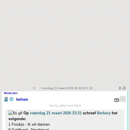
• zondag 22 maart 2026 @ 00:32 • 19
Moderator
belsen
Young, gifted and black
Op
zaterdag 21 maart 2026 23:31
schreef
Berkery
het
volgende:
1 Froukje - Ik wil dansen
8 Goldband - Noodgeval