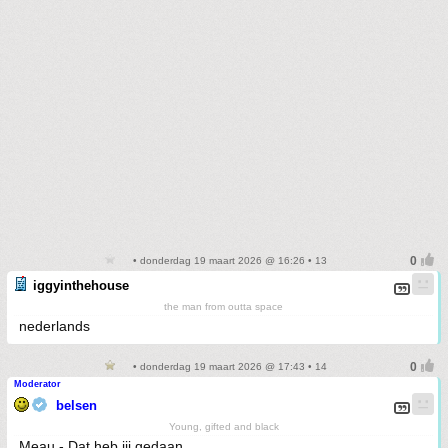
• donderdag 19 maart 2026 @ 16:26 • 13
iggyinthehouse
the man from outta space
nederlands
• donderdag 19 maart 2026 @ 17:43 • 14
Moderator
belsen
Young, gifted and black
Meau - Dat heb jij gedaan.