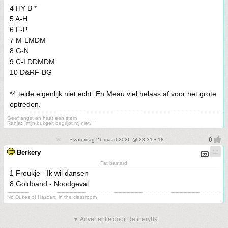
4 HY-B *
5 A-H
6 F-P
7 M-LMDM
8 G-N
9 C-LDDMDM
10 D&RF-BG
*4 telde eigenlijk niet echt. En Meau viel helaas af voor het grote
optreden.
Geef angst en haat een stem
Ranja: "mijn bukgeit begrijpt mj niet. "
• zaterdag 21 maart 2026 @ 23:31 • 18
Berkery
Fat bastard
1 Froukje - Ik wil dansen
8 Goldband - Noodgeval
No Dukes of Hazzard in the classroom
▼ Advertentie door Refinery89