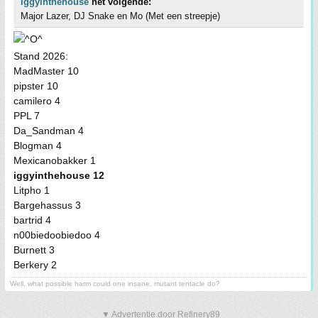
iggyinthehouse
het volgende:
Major Lazer, DJ Snake en Mo (Met een streepje)
Stand 2026:
MadMaster 10
pipster 10
camilero 4
PPL 7
Da_Sandman 4
Blogman 4
Mexicanobakker 1
iggyinthehouse 12
Litpho 1
Bargehassus 3
bartrid 4
n00biedoobiedoo 4
Burnett 3
Berkery 2
Well, what possible harm could one insane, mutant tentacle do?
▼ Advertentie door Refinery89