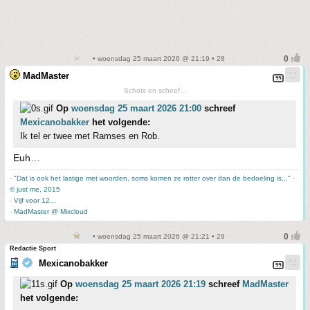
• woensdag 25 maart 2026 @ 21:19 • 28
MadMaster
Schots en scheef...
Op
woensdag 25 maart 2026 21:00
schreef
Mexicanobakker
het volgende:
Ik tel er twee met Ramses en Rob.
Euh…
-
"Dat is ook het lastige met woorden, soms komen ze rotter over dan de bedoeling is..."
-
© just me, 2015
-
Vijf voor 12...
-
MadMaster @ Mixcloud
• woensdag 25 maart 2026 @ 21:21 • 29
Redactie Sport
Mexicanobakker
Op
woensdag 25 maart 2026 21:19
schreef
MadMaster
het volgende: