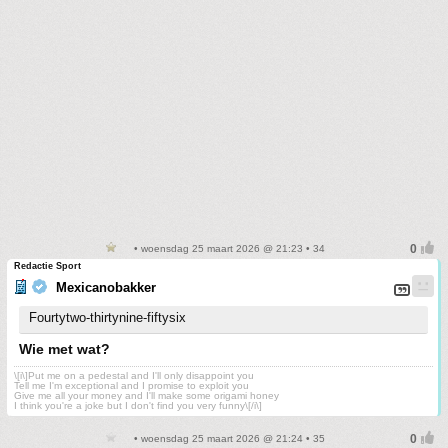
• woensdag 25 maart 2026 @ 21:23 • 34
Redactie Sport
Mexicanobakker
Fourtytwo-thirtynine-fiftysix
Wie met wat?
\[i\]Put me on a pedestal and I'll only disappoint you
Tell me I'm exceptional and I promise to exploit you
Give me all your money and I'll make some origami honey
I think you're a joke but I don't find you very funny\[/i\]
• woensdag 25 maart 2026 @ 21:24 • 35