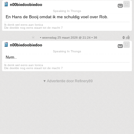
n00biedoobiedoo
Speaking In Thongs
En Hans de Booij omdat ik me schuldig voel over Rob.
Ik denk wel eens aan Ionica
Die deelde nog eens staart tot de macht 7
• woensdag 25 maart 2026 @ 21:24 • 36
n00biedoobiedoo
Speaking In Thongs
Nvm..
Ik denk wel eens aan Ionica
Die deelde nog eens staart tot de macht 7
▼ Advertentie door Refinery89