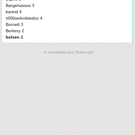
Bargehassus 3
bartrid 4
n00biedoobiedoo 4
Burnett 3
Berkery 2
belsen 1
▼ Advertentie door Refinery89