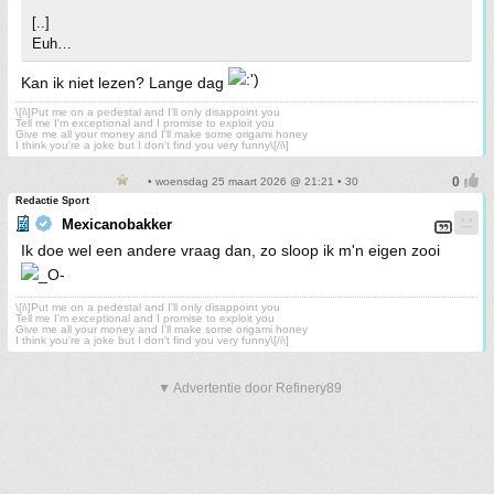
[..]
Euh…
Kan ik niet lezen? Lange dag
\[i\]Put me on a pedestal and I'll only disappoint you
Tell me I'm exceptional and I promise to exploit you
Give me all your money and I'll make some origami honey
I think you're a joke but I don't find you very funny\[/i\]
• woensdag 25 maart 2026 @ 21:21 • 30
Redactie Sport
Mexicanobakker
Ik doe wel een andere vraag dan, zo sloop ik m'n eigen zooi
\[i\]Put me on a pedestal and I'll only disappoint you
Tell me I'm exceptional and I promise to exploit you
Give me all your money and I'll make some origami honey
I think you're a joke but I don't find you very funny\[/i\]
▼ Advertentie door Refinery89