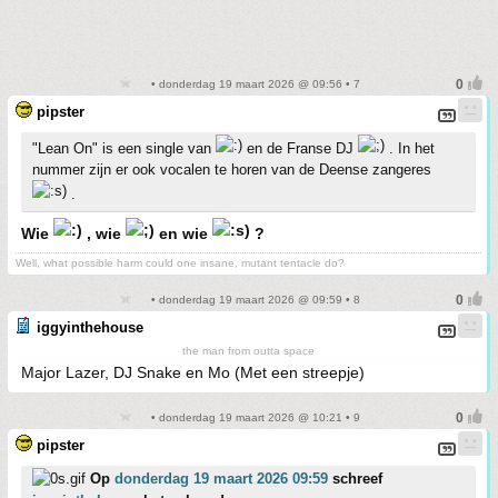
• donderdag 19 maart 2026 @ 09:56 • 7
pipster
"Lean On" is een single van
en de Franse DJ
. In het
nummer zijn er ook vocalen te horen van de Deense zangeres
.
Wie
, wie
en wie
?
Well, what possible harm could one insane, mutant tentacle do?
• donderdag 19 maart 2026 @ 09:59 • 8
iggyinthehouse
the man from outta space
Major Lazer, DJ Snake en Mo (Met een streepje)
• donderdag 19 maart 2026 @ 10:21 • 9
pipster
Op
donderdag 19 maart 2026 09:59
schreef