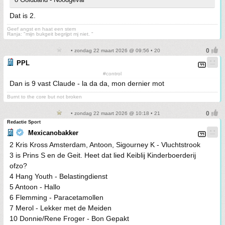
Dat is 2.
Geef angst en haat een stem
Ranja: "mijn bukgeit begrijpt mj niet. "
• zondag 22 maart 2026 @ 09:56 • 20
PPL
#control
Dan is 9 vast Claude - la da da, mon dernier mot
Burnt to the core but not broken
• zondag 22 maart 2026 @ 10:18 • 21
Redactie Sport
Mexicanobakker
2 Kris Kross Amsterdam, Antoon, Sigourney K - Vluchtstrook
3 is Prins S en de Geit. Heet dat lied Keiblij Kinderboerderij
ofzo?
4 Hang Youth - Belastingdienst
5 Antoon - Hallo
6 Flemming - Paracetamollen
7 Merol - Lekker met de Meiden
10 Donnie/Rene Froger - Bon Gepakt