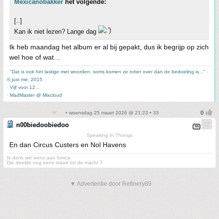
Mexicanobakker
het volgende:
[..]
Kan ik niet lezen? Lange dag
Ik heb maandag het album er al bij gepakt, dus ik begrijp op zich
wel hoe of wat…
-
"Dat is ook het lastige met woorden, soms komen ze rotter over dan de bedoeling is..."
-
© just me, 2015
-
Vijf voor 12...
-
MadMaster @ Mixcloud
• woensdag 25 maart 2026 @ 21:23 • 33
n00biedoobiedoo
Speaking In Thongs
En dan Circus Custers en Nol Havens
Ik denk wel eens aan Ionica
Die deelde nog eens staart tot de macht 7
▼ Advertentie door Refinery89