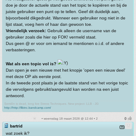
doe je door de actuele stand van het topic te kopiëren en bij de
juiste gebruiker een punt op te tellen. Geef dit duidelijk aan,
bijvoorbeeld dikgedrukt. Wanneer een gebruiker nog niet in de
lijst staat, voeg hem of haar dan gewoon toe.
Vriendelijk verzoek:
Gebruik alleen de username van de
gebruiker zoals die hier op FOK! vermeld staat.
Dus geen @ er voor om iemand te mentionen o.i.d. of andere
verbasteringen.
Wat als een topic vol is?
Dan open je een nieuwe met het knopje 'open een nieuw deel'
met deze OP als eerste post.
In de tweede post plaats je de laatste stand van het vorige topic
die vervolgens gebruikt/aangevuld kan worden na een juist
antwoord.
Semi0n is dead, long live Stress Techniques. New project: LLB - JG
http://http://llbinc.bandcamp.com/
• woensdag 18 maart 2026 @ 12:44 • 2
bartrid
wat zoek ik?