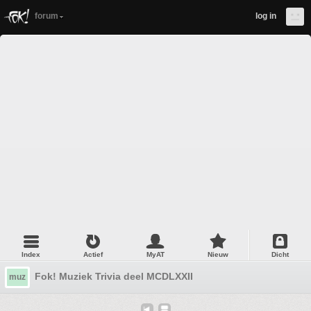
forum
log in
Index
Actief
MyAT
Nieuw
Dicht
Fok! Muziek Trivia deel MCDLXXII
muz