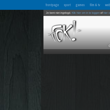
frontpage
sport
games
film & tv
web
Je bent niet ingelogd.
Klik hier om in te loggen
of
hier 
G