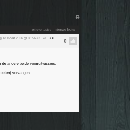
actieve topics
nieuwe topics
g 18 maart 2026 @ 08:56
:43
#1
n de andere beide voorruitwissers.
(moeten) vervangen.