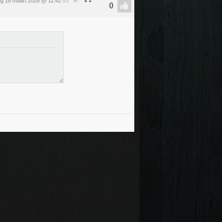
g 18 maart 2026 @ 11:42
:53
#7