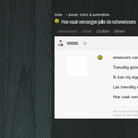
Index
»
planes, trains & automobiles
Hoe vaak vervangen jullie de ruitenwissers
abonnement
Unibet
Coolblue
Bitvavo
vosss
enwissers van 
Toevallig gis
Ik kan mij ei
Las toevallig
Hoe vaak verv
De oude oude lay
vosss is de naa