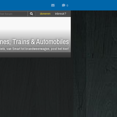
doneren
inbreuk?
nes, Trains & Automobiles
fiets, van Smart tot brandweerwagen, post het hier!