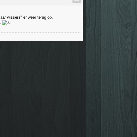
aar wissers" er weer terug op.
t.