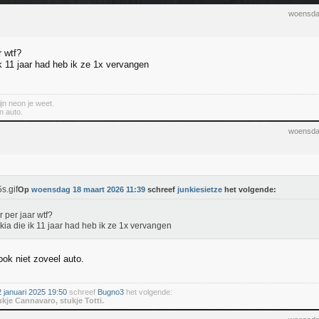
woensda
r wtf?
ik 11 jaar had heb ik ze 1x vervangen
jn neon je weet.
n auto.
woensda
Op
woensdag 18 maart 2026 11:39
schreef
junkiesietze
het volgende:
r per jaar wtf?
 kia die ik 11 jaar had heb ik ze 1x vervangen
 ook niet zoveel auto.
januari 2025 19:50
schreef
Bugno3
het volgende:
ukje Cannavaro, stukje Totti.