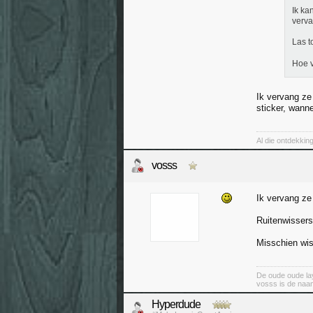
Ik ka
verv
Las t
Hoe v
Ik vervang ze
sticker, wanne
Al die ontdekki
vosss
Ik vervang ze 
Ruitenwissers
Misschien wiss
De oude oude lay
vosss is de naa
Hyperdude