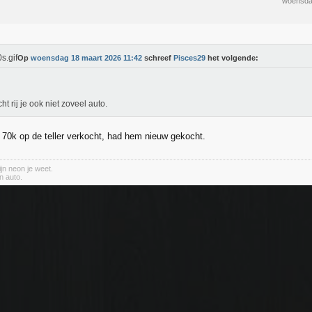
woensda
Op
woensdag 18 maart 2026 11:42
schreef
Pisces29
het volgende:
ht rij je ook niet zoveel auto.
t 70k op de teller verkocht, had hem nieuw gekocht.
jn neon je weet.
n auto.