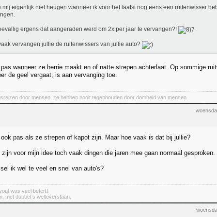
n mij eigenlijk niet heugen wanneer ik voor het laatst nog eens een ruitenwisser h
angen.
oevallig ergens dat aangeraden werd om 2x per jaar te vervangen?!
aak vervangen jullie de ruitenwissers van jullie auto?
 pas wanneer ze herrie maakt en of natte strepen achterlaat. Op sommige ruit
er de geel vergaat, is aan vervanging toe.
ngsreizen door mensen, ze hebben nooit tegenhouden door domheid van mensen
woensda
ook pas als ze strepen of kapot zijn. Maar hoe vaak is dat bij jullie?
 zijn voor mijn idee toch vaak dingen die jaren mee gaan normaal gesproken.
el ik wel te veel en snel van auto's?
out was veel beter!!
m, met dubbel s welteverstaan.
woensda