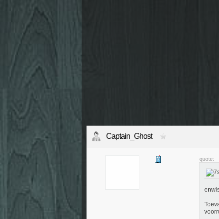
Captain_Ghost
quote:
enwis
Toeva
voorr