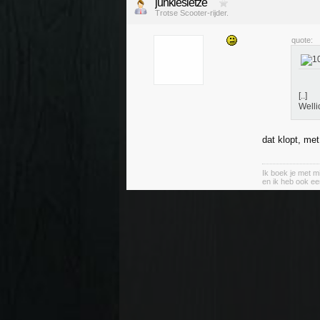
junkiesietze
Trotse Scooter-rijder.
quote:
[..]
Wellic
dat klopt, me
Ik boek je met mi
en ik heb ook ee