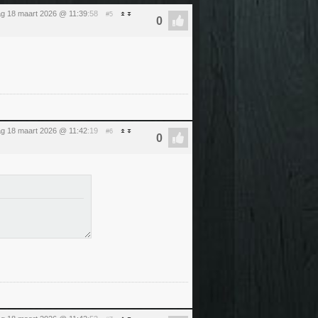
g 18 maart 2026 @ 11:39
:58
#5
g 18 maart 2026 @ 11:42
:19
#6