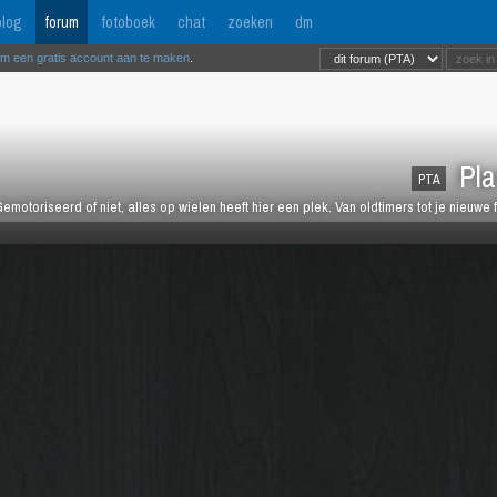
log
forum
fotoboek
chat
zoeken
dm
om een gratis account aan te maken
.
Pla
PTA
emotoriseerd of niet, alles op wielen heeft hier een plek. Van oldtimers tot je nieuwe 