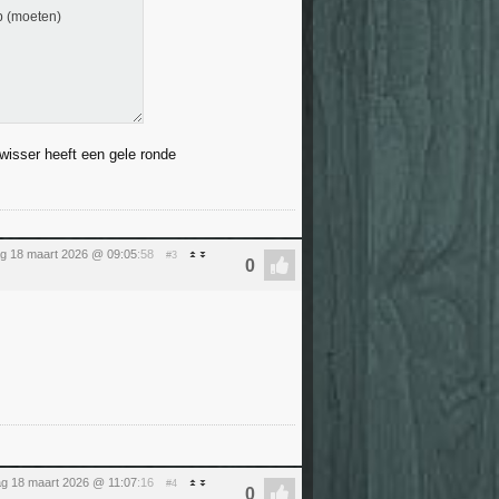
eb (moeten)
wisser heeft een gele ronde
g 18 maart 2026 @ 09:05
:58
#3
g 18 maart 2026 @ 11:07
:16
#4