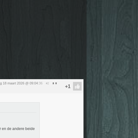
g 18 maart 2026 @ 09:04
:36
#2
er en de andere beide