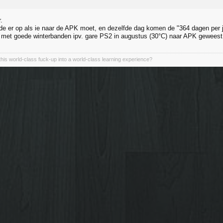
.
de er op als ie naar de APK moet, en dezelfde dag komen de "364 dagen per j
 met goede winterbanden ipv. gare PS2 in augustus (30°C) naar APK gewees
his world-class fuck-up into a world-class learning experience?