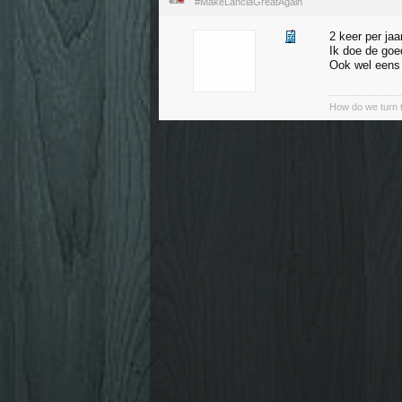
#MakeLanciaGreatAgain
2 keer per jaar
Ik doe de goe
Ook wel eens
How do we turn t