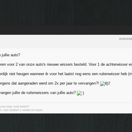
woensda
jullie auto?
teren voor 2 van onze auto's nieuwe wissers besteld. Voor 1 de achterwisser e
genlijk niet heugen wanneer ik voor het laatst nog eens een ruitenwisser heb 
 ergens dat aangeraden werd om 2x per jaar te vervangen?!
angen jullie de ruitenwissers van jullie auto?
out was veel beter!!
m, met dubbel s welteverstaan.