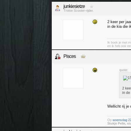
junkiesietze
Trotse Scooter-rijder.
2 keer per jaa
in de kia die 
Ik boek je met mi
en ik heb ook ee
Pisces
quote:
2 kee
in de
Wellicht rij je
Op
woensdag 22 
Stukje Pelle, st