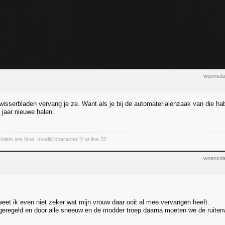
woensda
wisserbladen vervang je ze. Want als je bij de automaterialenzaak van die ha
 jaar nieuwe halen.
olets are blue. Invalid character '}' at line 32
woensda
weet ik even niet zeker wat mijn vrouw daar ooit al mee vervangen heeft.
j geregeld en door alle sneeuw en de modder troep daarna moeten we de ruitenw