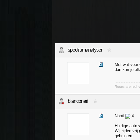
spectrumanalyser
Met wat voor 
dan kan je elk
Roses are red, vi
bianconeri
Nooit
Huidige auto 
Wij rijden vri
gebruiken.