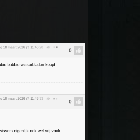
g 18 maart 2026 @ 11:46
:28
#8
bbie-babbie wisserbladen koopt
g 18 maart 2026 @ 11:48
:33
#9
issers eigenlijk ook wel vrij vaak