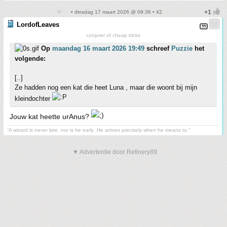
• dinsdag 17 maart 2026 @ 09:36 • 42
LordofLeaves
conjurer of cheap tricks
Op
maandag 16 maart 2026 19:49
schreef
Puzzie
het
volgende:
[..]
Ze hadden nog een kat die heet Luna , maar die woont bij mijn
kleindochter
Jouw kat heette urAnus?
“A wizard is never late, nor is he early .He arrives precisely when he means to.”
▼ Advertentie door Refinery89