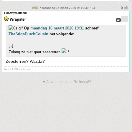
• maandag 16 maart 2026 @ 19:39 • 34
FOK!mycroftheld
Wrapster
Op
maandag 16 maart 2026 19:31
schreef
TheStigsDutchCousin
het volgende:
[..]
Zolang ze niet gaat zeesterren
Zeesterren? Wasda?
heeft FOK verlaten
▼ Advertentie door Refinery89