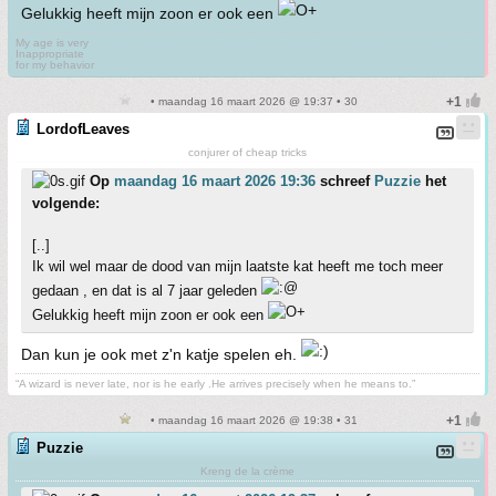
Gelukkig heeft mijn zoon er ook een
My age is very
Inappropriate
for my behavior
• maandag 16 maart 2026 @ 19:37 • 30
LordofLeaves
conjurer of cheap tricks
Op
maandag 16 maart 2026 19:36
schreef
Puzzie
het
volgende:
[..]
Ik wil wel maar de dood van mijn laatste kat heeft me toch meer
gedaan , en dat is al 7 jaar geleden
Gelukkig heeft mijn zoon er ook een
Dan kun je ook met z'n katje spelen eh.
“A wizard is never late, nor is he early .He arrives precisely when he means to.”
• maandag 16 maart 2026 @ 19:38 • 31
Puzzie
Kreng de la crème