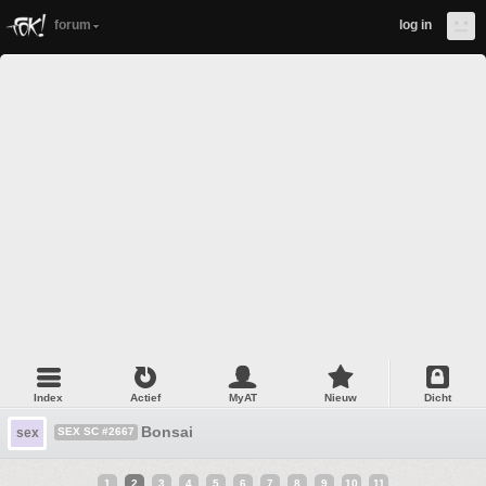
forum
log in
Index
Actief
MyAT
Nieuw
Dicht
Bonsai
sex
SEX SC #2667
1
2
3
4
5
6
7
8
9
10
11