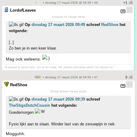
• dinsdag 17 maart 2026 @ 09:49 • 46
LordofLeaves
conjurer of cheap tricks
Op
dinsdag 17 maart 2026 09:49
schreef
RedShoe
het
volgende:
[..]
Zo ben je in een keer klaar.
Mag ook weleens.
“A wizard is never late, nor is he early .He arrives precisely when he means to.”
• dinsdag 17 maart 2026 @ 09:50 • 47
RedShoe
Sharp knives create scars
Op
dinsdag 17 maart 2026 09:39
schreef
TheStigsDutchCousin
het volgende:
Goedemorgen
Fysio lijkt aan te slaan. Minder last van de zenuwpijn in nek.
Mogguhh.