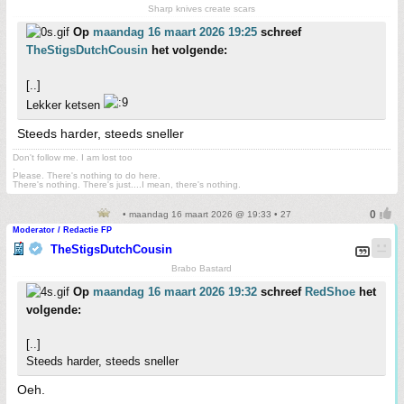
Sharp knives create scars
Op
maandag 16 maart 2026 19:25
schreef
TheStigsDutchCousin
het volgende:
[..]
Lekker ketsen
Steeds harder, steeds sneller
Don't follow me. I am lost too
.
Please. There's nothing to do here.
There's nothing. There's just....I mean, there's nothing.
• maandag 16 maart 2026 @ 19:33 • 27
Moderator / Redactie FP
TheStigsDutchCousin
Brabo Bastard
Op
maandag 16 maart 2026 19:32
schreef
RedShoe
het
volgende:
[..]
Steeds harder, steeds sneller
Oeh.