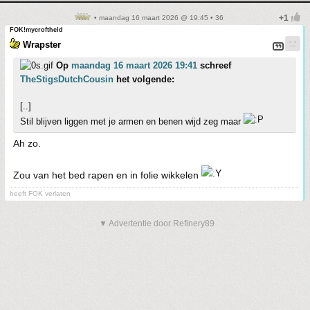
• maandag 16 maart 2026 @ 19:45 • 36
FOK!mycroftheld
Wrapster
Op
maandag 16 maart 2026 19:41
schreef
TheStigsDutchCousin
het volgende:
[..]
Stil blijven liggen met je armen en benen wijd zeg maar
Ah zo.
Zou van het bed rapen en in folie wikkelen
heeft FOK verlaten
▼ Advertentie door Refinery89