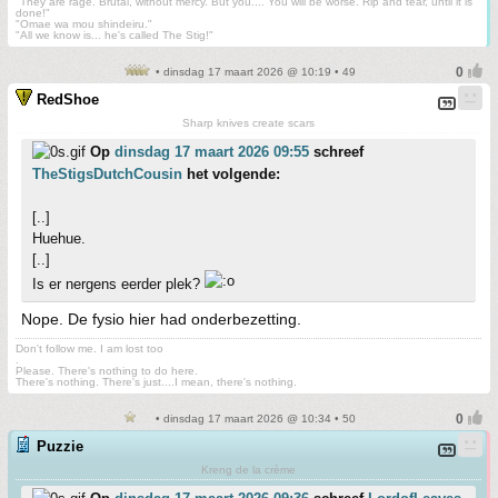
"They are rage. Brutal, without mercy. But you.... You will be worse. Rip and tear, until it is
done!"
"Omae wa mou shindeiru."
"All we know is... he's called The Stig!"
• dinsdag 17 maart 2026 @ 10:19 • 49
RedShoe
Sharp knives create scars
Op
dinsdag 17 maart 2026 09:55
schreef
TheStigsDutchCousin
het volgende:
[..]
Huehue.
[..]
Is er nergens eerder plek?
Nope. De fysio hier had onderbezetting.
Don't follow me. I am lost too
.
Please. There's nothing to do here.
There's nothing. There's just....I mean, there's nothing.
• dinsdag 17 maart 2026 @ 10:34 • 50
Puzzie
Kreng de la crème