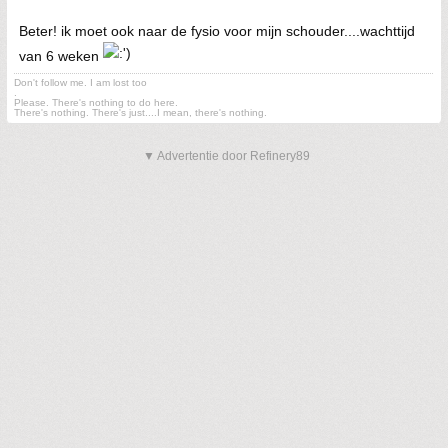
Beter! ik moet ook naar de fysio voor mijn schouder....wachttijd
van 6 weken
Don't follow me. I am lost too
.
Please. There's nothing to do here.
There's nothing. There's just....I mean, there's nothing.
▼ Advertentie door Refinery89