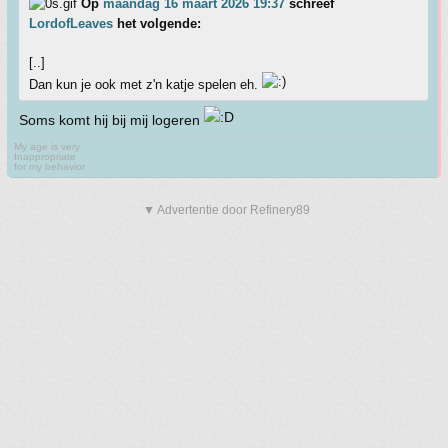
Op
maandag 16 maart 2026 19:37
schreef
LordofLeaves
het volgende:
[..]
Dan kun je ook met z'n katje spelen eh.
Soms komt hij bij mij logeren
My age is very
Inappropriate
for my behavior
▼ Advertentie door Refinery89