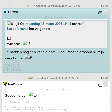
• maandag 16 maart 2026 @ 19:49 • 40
Puzzie
Kreng de la crème
Op
maandag 16 maart 2026 19:49
schreef
LordofLeaves
het volgende:
[..]
Whehehe.
Ze hadden nog een kat die heet Luna , maar die woont bij mijn
kleindochter
My age is very
Inappropriate
for my behavior
• dinsdag 17 maart 2026 @ 09:27 • 41
RedShoe
Sharp knives create scars
Goedemorgen
Don't follow me. I am lost too
.
Please. There's nothing to do here.
There's nothing. There's just....I mean, there's nothing.