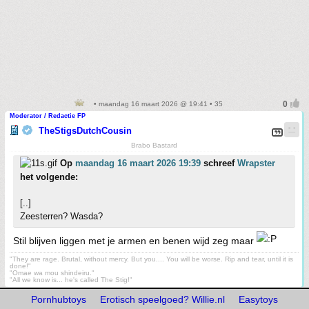
• maandag 16 maart 2026 @ 19:41 • 35
Moderator / Redactie FP
TheStigsDutchCousin
Brabo Bastard
Op
maandag 16 maart 2026 19:39
schreef
Wrapster
het volgende:
[..]
Zeesterren? Wasda?
Stil blijven liggen met je armen en benen wijd zeg maar
"They are rage. Brutal, without mercy. But you.... You will be worse. Rip and tear, until it is
done!"
"Omae wa mou shindeiru."
"All we know is... he's called The Stig!"
Pornhubtoys
Erotisch speelgoed? Willie.nl
Easytoys