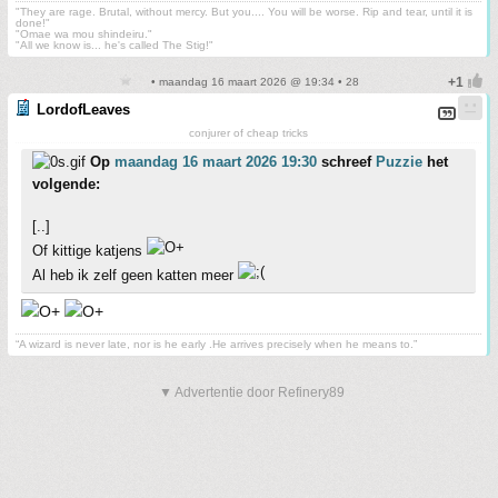
"They are rage. Brutal, without mercy. But you.... You will be worse. Rip and tear, until it is
done!"
"Omae wa mou shindeiru."
"All we know is... he's called The Stig!"
• maandag 16 maart 2026 @ 19:34 • 28
LordofLeaves
conjurer of cheap tricks
Op
maandag 16 maart 2026 19:30
schreef
Puzzie
het
volgende:
[..]
Of kittige katjens
Al heb ik zelf geen katten meer
“A wizard is never late, nor is he early .He arrives precisely when he means to.”
▼ Advertentie door Refinery89