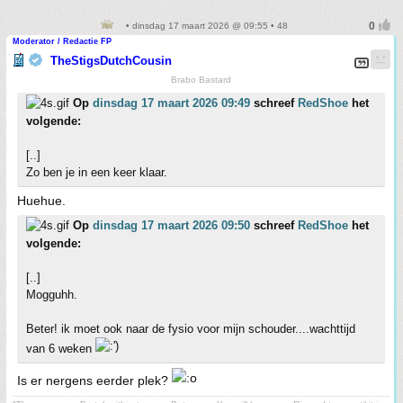
• dinsdag 17 maart 2026 @ 09:55 • 48
Moderator / Redactie FP
TheStigsDutchCousin
Brabo Bastard
Op
dinsdag 17 maart 2026 09:49
schreef
RedShoe
het
volgende:
[..]
Zo ben je in een keer klaar.
Huehue.
Op
dinsdag 17 maart 2026 09:50
schreef
RedShoe
het
volgende:
[..]
Mogguhh.
Beter! ik moet ook naar de fysio voor mijn schouder....wachttijd
van 6 weken
Is er nergens eerder plek?