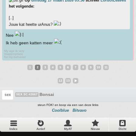
Op
dinsdag 17 maart 2026 09:36
schreef
LordofLeaves
het volgende:
[..]
Jouw kat heette urAnus?
Nee
Ik heb geen katten meer
My age is very
Inappropriate
for my behavior
1
2
3
4
5
6
7
8
9
10
11
12
13
Bonsai
sex
SEX SC #2667
steun FOK! en koop via een van deze links
Coolblue
Bitvavo
Index
Actief
MyAT
Nieuw
Dicht