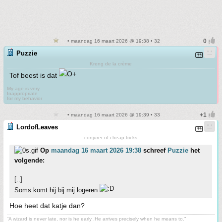
• maandag 16 maart 2026 @ 19:38 • 32
Puzzie
Kreng de la crème
Tof beest is dat
My age is very
Inappropriate
for my behavior
• maandag 16 maart 2026 @ 19:39 • 33
LordofLeaves
conjurer of cheap tricks
Op
maandag 16 maart 2026 19:38
schreef
Puzzie
het
volgende:
[..]
Soms komt hij bij mij logeren
Hoe heet dat katje dan?
“A wizard is never late, nor is he early .He arrives precisely when he means to.”