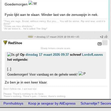
Goedemorgen
Fysio lijkt aan te slaan. Minder last van de zenuwpijn in nek.
"They are rage. Brutal, without mercy. But you.... You will be worse. Rip and tear, until it is
done!"
"Omae wa mou shindeiru."
"All we know is... he's called The Stig!"
• dinsdag 17 maart 2026 @ 09:49 • 45
RedShoe
Sharp knives create scars
Op
dinsdag 17 maart 2026 09:37
schreef
LordofLeaves
het volgende:
[..]
Goedemorgen! Voor vandaag en de gehele week!
Zo ben je in een keer klaar.
Don't follow me. I am lost too
.
Please. There's nothing to do here.
There's nothing. There's just....I mean, there's nothing.
Pornhubtoys
Koop je sexgear by AliExpress
Scharreltje? Secon