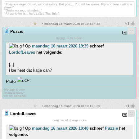
"They are rage. Brutal, without mercy. But you.... You will be worse. Rip and tear, until it is
done!"
"Omae wa mou shindeiru."
"All we know is... he's called The Stig!"
• maandag 16 maart 2026 @ 19:48 • 38
Puzzie
Kreng de la crème
Op
maandag 16 maart 2026 19:39
schreef
LordofLeaves
het volgende:
[..]
Hoe heet dat katje dan?
Pluto
My age is very
Inappropriate
for my behavior
• maandag 16 maart 2026 @ 19:49 • 39
LordofLeaves
conjurer of cheap tricks
Op
maandag 16 maart 2026 19:48
schreef
Puzzie
het
volgende: