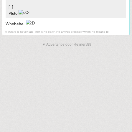
[..]
Pluto
Whehehe.
“A wizard is never late, nor is he early .He arrives precisely when he means to.”
▼ Advertentie door Refinery89