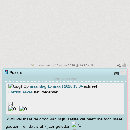
• maandag 16 maart 2026 @ 19:36 • 29
Puzzie
Kreng de la crème
Op
maandag 16 maart 2026 19:34
schreef
LordofLeaves
het volgende:
[..]
Ik wil wel maar de dood van mijn laatste kat heeft me toch meer
gedaan , en dat is al 7 jaar geleden