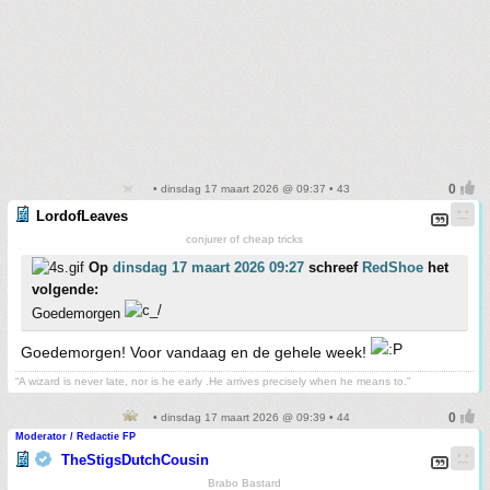
• dinsdag 17 maart 2026 @ 09:37 • 43
LordofLeaves
conjurer of cheap tricks
Op
dinsdag 17 maart 2026 09:27
schreef
RedShoe
het
volgende:
Goedemorgen
Goedemorgen! Voor vandaag en de gehele week!
“A wizard is never late, nor is he early .He arrives precisely when he means to.”
• dinsdag 17 maart 2026 @ 09:39 • 44
Moderator / Redactie FP
TheStigsDutchCousin
Brabo Bastard