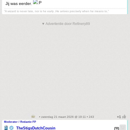
Jij was eerder.
“A wizard is never late, nor is he early .He arrives precisely when he means to.”
▼ Advertentie door Refinery89
• zaterdag 21 maart 2026 @ 19:11 • 243
Moderator / Redactie FP
TheStigsDutchCousin