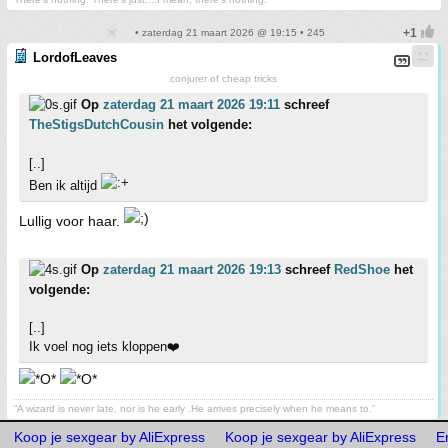
• zaterdag 21 maart 2026 @ 19:15 • 245
LordofLeaves
conjurer of cheap tricks
Op
zaterdag 21 maart 2026 19:11
schreef
TheStigsDutchCousin
het volgende:
[..]
Ben ik altijd
Lullig voor haar.
Op
zaterdag 21 maart 2026 19:13
schreef
RedShoe
het
volgende:
[..]
Ik voel nog iets kloppen❤️
“A wizard is never late, nor is he early .He arrives precisely when he means to.”
Koop je sexgear by AliExpress
Koop je sexgear by AliExpress
E