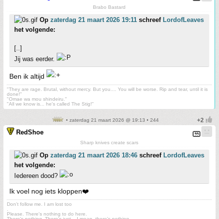
Brabo Bastard
Op
zaterdag 21 maart 2026 19:11
schreef
LordofLeaves
het volgende:
[..]
Jij was eerder.
Ben ik altijd
"They are rage. Brutal, without mercy. But you.... You will be worse. Rip and tear, until it is
done!"
"Omae wa mou shindeiru."
"All we know is... he's called The Stig!"
• zaterdag 21 maart 2026 @ 19:13 • 244
RedShoe
Sharp knives create scars
Op
zaterdag 21 maart 2026 18:46
schreef
LordofLeaves
het volgende:
Iedereen dood?
Ik voel nog iets kloppen❤️
Don't follow me. I am lost too
.
Please. There's nothing to do here.
There's nothing. There's just....I mean, there's nothing.