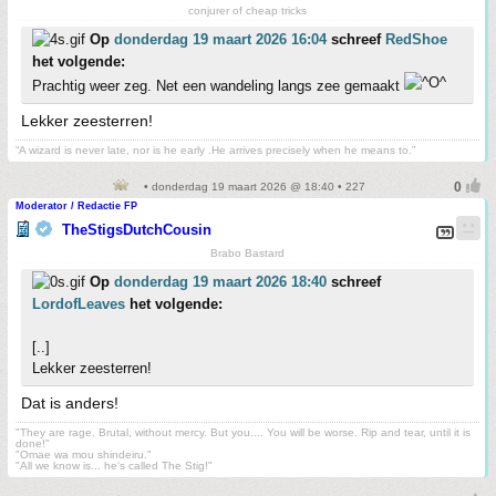
conjurer of cheap tricks
Op
donderdag 19 maart 2026 16:04
schreef
RedShoe
het volgende:
Prachtig weer zeg. Net een wandeling langs zee gemaakt
Lekker zeesterren!
“A wizard is never late, nor is he early .He arrives precisely when he means to.”
• donderdag 19 maart 2026 @ 18:40 • 227
Moderator / Redactie FP
TheStigsDutchCousin
Brabo Bastard
Op
donderdag 19 maart 2026 18:40
schreef
LordofLeaves
het volgende:
[..]
Lekker zeesterren!
Dat is anders!
"They are rage. Brutal, without mercy. But you.... You will be worse. Rip and tear, until it is
done!"
"Omae wa mou shindeiru."
"All we know is... he's called The Stig!"