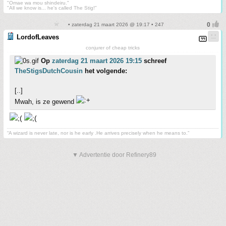
"Omae wa mou shindeiru."
"All we know is... he's called The Stig!"
• zaterdag 21 maart 2026 @ 19:17 • 247
LordofLeaves
conjurer of cheap tricks
Op
zaterdag 21 maart 2026 19:15
schreef
TheStigsDutchCousin
het volgende:
[..]
Mwah, is ze gewend
“A wizard is never late, nor is he early .He arrives precisely when he means to.”
▼ Advertentie door Refinery89