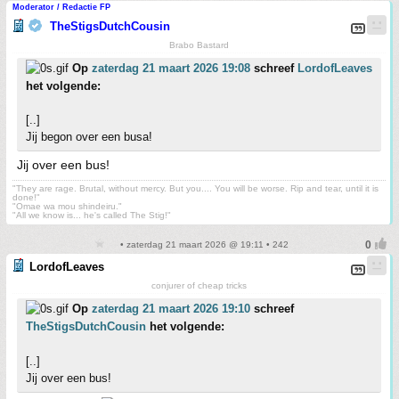
Moderator / Redactie FP
TheStigsDutchCousin
Brabo Bastard
Op
zaterdag 21 maart 2026 19:08
schreef
LordofLeaves
het volgende:
[..]
Jij begon over een busa!
Jij over een bus!
"They are rage. Brutal, without mercy. But you.... You will be worse. Rip and tear, until it is
done!"
"Omae wa mou shindeiru."
"All we know is... he's called The Stig!"
• zaterdag 21 maart 2026 @ 19:11 • 242
LordofLeaves
conjurer of cheap tricks
Op
zaterdag 21 maart 2026 19:10
schreef
TheStigsDutchCousin
het volgende:
[..]
Jij over een bus!