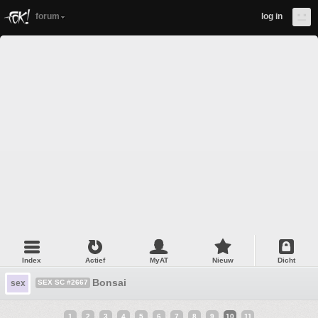
forum
log in
Index
Actief
MyAT
Nieuw
Dicht
Bonsai
sex
SEX SC #2667
1
2
3
4
5
6
7
8
9
10
11