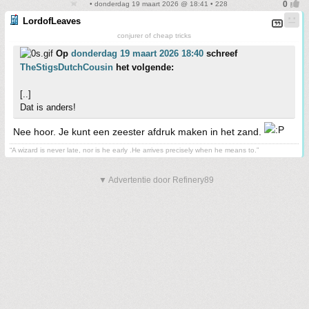
• donderdag 19 maart 2026 @ 18:41 • 228
LordofLeaves
conjurer of cheap tricks
Op
donderdag 19 maart 2026 18:40
schreef
TheStigsDutchCousin
het volgende:
[..]
Dat is anders!
Nee hoor. Je kunt een zeester afdruk maken in het zand.
“A wizard is never late, nor is he early .He arrives precisely when he means to.”
▼ Advertentie door Refinery89