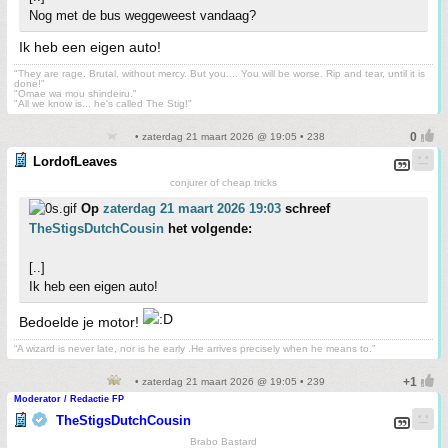
Nog met de bus weggeweest vandaag?
Ik heb een eigen auto!
"They are rage. Brutal, without mercy. But you.... You will be worse. Rip and tear, until it is
done!"
"Omae wa mou shindeiru."
"All we know is... he's called The Stig!"
• zaterdag 21 maart 2026 @ 19:05 • 238
LordofLeaves
conjurer of cheap tricks
Op
zaterdag 21 maart 2026 19:03
schreef
TheStigsDutchCousin
het volgende:
[..]
Ik heb een eigen auto!
Bedoelde je motor!
“A wizard is never late, nor is he early .He arrives precisely when he means to.”
• zaterdag 21 maart 2026 @ 19:05 • 239
Moderator / Redactie FP
TheStigsDutchCousin
Brabo Bastard