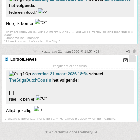
het volgende:
Iedereen dood?
Nee, ik ben er
"They are rage. Brutal, without mercy. But you.... You will be worse. Rip and tear, until it is
done!"
"Omae wa mou shindeiru."
"All we know is... he's called The Stig!"
• zaterdag 21 maart 2026 @ 18:57 • 234
LordofLeaves
conjurer of cheap tricks
Op
zaterdag 21 maart 2026 18:54
schreef
TheStigsDutchCousin
het volgende:
[..]
Nee, ik ben er
Altijd gezellig.
“A wizard is never late, nor is he early .He arrives precisely when he means to.”
▼ Advertentie door Refinery89