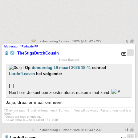
• donderdag 19 maart 2026 @ 18:42 • 229
Moderator / Redactie FP
TheStigsDutchCousin
Brabo Bastard
Op
donderdag 19 maart 2026 18:41
schreef
LordofLeaves
het volgende:
[..]
Nee hoor. Je kunt een zeester afdruk maken in het zand.
Ja ja, draai er maar omheen!
"They are rage. Brutal, without mercy. But you.... You will be worse. Rip and tear, until it is
done!"
"Omae wa mou shindeiru."
"All we know is... he's called The Stig!"
• donderdag 19 maart 2026 @ 18:43 • 230
LordofLeaves