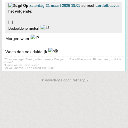
Op
zaterdag 21 maart 2026 19:05
schreef
LordofLeaves
het volgende:
[..]
Bedoelde je motor!
Morgen weer
Wees dan ook duidelijk
"They are rage. Brutal, without mercy. But you.... You will be worse. Rip and tear, until it is
done!"
"Omae wa mou shindeiru."
"All we know is... he's called The Stig!"
▼ Advertentie door Refinery89