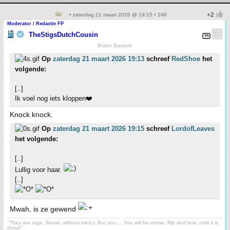
• zaterdag 21 maart 2026 @ 19:15 • 246
Moderator / Redactie FP
TheStigsDutchCousin
Brabo Bastard
Op
zaterdag 21 maart 2026 19:13
schreef
RedShoe
het
volgende:
[..]
Ik voel nog iets kloppen❤️
Knock knock.
Op
zaterdag 21 maart 2026 19:15
schreef
LordofLeaves
het volgende:
[..]
Lullig voor haar.
[..]
Mwah, is ze gewend
"They are rage. Brutal, without mercy. But you.... You will be worse. Rip and tear, until it is
done!"