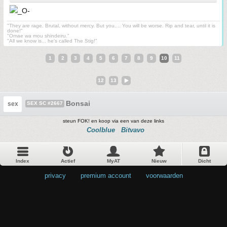
"They are rage. Brutal, without mercy. But you.... You will be worse. Rip and tear, until it is
done!"
"Omae wa mou shindeiru."
"All we know is... he's called The Stig!"
1
2
3
4
5
6
7
8
9
10
11
12
13
Bonsai
sex
SEX SC #2667
steun FOK! en koop via een van deze links
Coolblue
Bitvavo
Index
Actief
MyAT
Nieuw
Dicht
privacy
•
premium account
•
voorwaarden