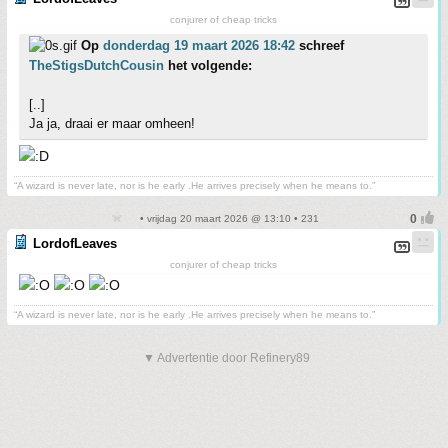
conjurer of cheap tricks
Op
donderdag 19 maart 2026 18:42
schreef
TheStigsDutchCousin
het volgende:
[..]
Ja ja, draai er maar omheen!
“A wizard is never late, nor is he early .He arrives precisely when he means to.”
• vrijdag 20 maart 2026 @ 13:10 • 231
LordofLeaves
conjurer of cheap tricks
“A wizard is never late, nor is he early .He arrives precisely when he means to.”
▼ Advertentie door Refinery89