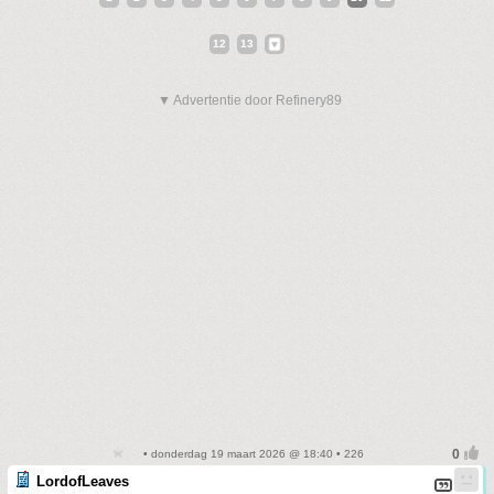
12
13
▼ Advertentie door Refinery89
• donderdag 19 maart 2026 @ 18:40 • 226
LordofLeaves