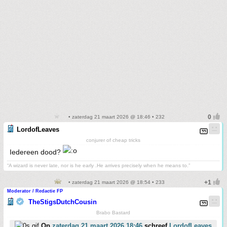
• zaterdag 21 maart 2026 @ 18:46 • 232
LordofLeaves
conjurer of cheap tricks
Iedereen dood?
“A wizard is never late, nor is he early .He arrives precisely when he means to.”
• zaterdag 21 maart 2026 @ 18:54 • 233
Moderator / Redactie FP
TheStigsDutchCousin
Brabo Bastard
Op
zaterdag 21 maart 2026 18:46
schreef
LordofLeaves