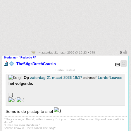
• zaterdag 21 maart 2026 @ 19:23 • 248
Moderator / Redactie FP
TheStigsDutchCousin
Brabo Bastard
Op
zaterdag 21 maart 2026 19:17
schreef
LordofLeaves
het volgende:
[..]
Soms is de pitstop te snel
"They are rage. Brutal, without mercy. But you.... You will be worse. Rip and tear, until it is
done!"
"Omae wa mou shindeiru."
"All we know is... he's called The Stig!"