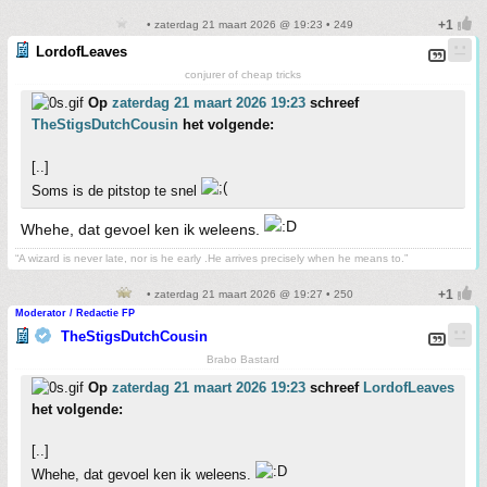
• zaterdag 21 maart 2026 @ 19:23 • 249
LordofLeaves
conjurer of cheap tricks
Op
zaterdag 21 maart 2026 19:23
schreef
TheStigsDutchCousin
het volgende:
[..]
Soms is de pitstop te snel
Whehe, dat gevoel ken ik weleens.
“A wizard is never late, nor is he early .He arrives precisely when he means to.”
• zaterdag 21 maart 2026 @ 19:27 • 250
Moderator / Redactie FP
TheStigsDutchCousin
Brabo Bastard
Op
zaterdag 21 maart 2026 19:23
schreef
LordofLeaves
het volgende:
[..]
Whehe, dat gevoel ken ik weleens.