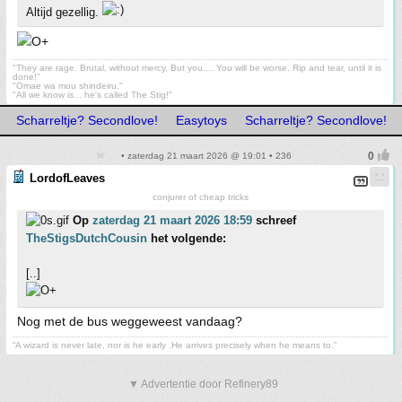
Altijd gezellig.
"They are rage. Brutal, without mercy. But you.... You will be worse. Rip and tear, until it is
done!"
"Omae wa mou shindeiru."
"All we know is... he's called The Stig!"
Scharreltje? Secondlove!
Easytoys
Scharreltje? Secondlove!
• zaterdag 21 maart 2026 @ 19:01 • 236
LordofLeaves
conjurer of cheap tricks
Op
zaterdag 21 maart 2026 18:59
schreef
TheStigsDutchCousin
het volgende:
[..]
Nog met de bus weggeweest vandaag?
“A wizard is never late, nor is he early .He arrives precisely when he means to.”
▼ Advertentie door Refinery89