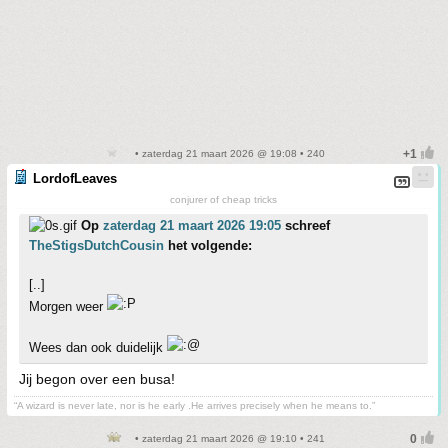
• zaterdag 21 maart 2026 @ 19:08 • 240
LordofLeaves
conjurer of cheap tricks
Op
zaterdag 21 maart 2026 19:05
schreef
TheStigsDutchCousin
het volgende:
[..]
Morgen weer
Wees dan ook duidelijk
Jij begon over een busa!
“A wizard is never late, nor is he early .He arrives precisely when he means to.”
• zaterdag 21 maart 2026 @ 19:10 • 241