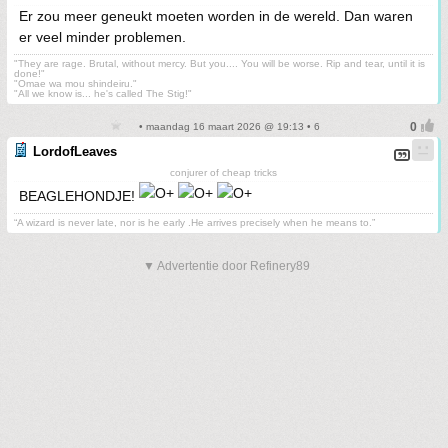
Er zou meer geneukt moeten worden in de wereld. Dan waren
er veel minder problemen.
"They are rage. Brutal, without mercy. But you.... You will be worse. Rip and tear, until it is
done!"
"Omae wa mou shindeiru."
"All we know is... he's called The Stig!"
• maandag 16 maart 2026 @ 19:13 • 6
LordofLeaves
conjurer of cheap tricks
BEAGLEHONDJE!
“A wizard is never late, nor is he early .He arrives precisely when he means to.”
▼ Advertentie door Refinery89