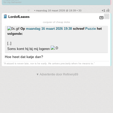
for my behavior
• maandag 16 maart 2026 @ 19:39 • 33
LordofLeaves
conjurer of cheap tricks
Op
maandag 16 maart 2026 19:38
schreef
Puzzie
het
volgende:
[..]
Soms komt hij bij mij logeren
Hoe heet dat katje dan?
“A wizard is never late, nor is he early .He arrives precisely when he means to.”
▼ Advertentie door Refinery89