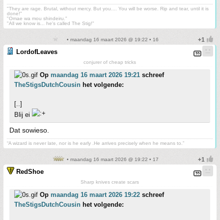
"They are rage. Brutal, without mercy. But you.... You will be worse. Rip and tear, until it is
done!"
"Omae wa mou shindeiru."
"All we know is... he's called The Stig!"
• maandag 16 maart 2026 @ 19:22 • 16
LordofLeaves
conjurer of cheap tricks
Op
maandag 16 maart 2026 19:21
schreef
TheStigsDutchCousin
het volgende:
[..]
Blij ei
Dat sowieso.
“A wizard is never late, nor is he early .He arrives precisely when he means to.”
• maandag 16 maart 2026 @ 19:22 • 17
RedShoe
Sharp knives create scars
Op
maandag 16 maart 2026 19:22
schreef
TheStigsDutchCousin
het volgende: