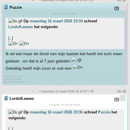
• maandag 16 maart 2026 @ 19:36 • 29
Puzzie
Kreng de la crème
Op
maandag 16 maart 2026 19:34
schreef
LordofLeaves
het volgende:
[..]
Ik wil wel maar de dood van mijn laatste kat heeft me toch meer
gedaan , en dat is al 7 jaar geleden
Gelukkig heeft mijn zoon er ook een
My age is very
Inappropriate
for my behavior
• maandag 16 maart 2026 @ 19:37 • 30
LordofLeaves
conjurer of cheap tricks
Op
maandag 16 maart 2026 19:36
schreef
Puzzie
het
volgende:
[..]