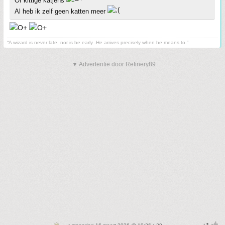
Of kittige katjens
Al heb ik zelf geen katten meer
“A wizard is never late, nor is he early .He arrives precisely when he means to.”
▼ Advertentie door Refinery89