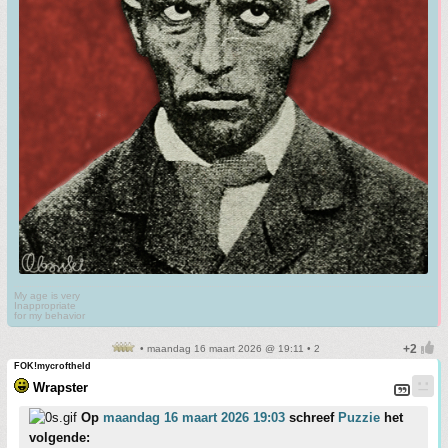
My age is very
Inappropriate
for my behavior
• maandag 16 maart 2026 @ 19:11 • 2
FOK!mycroftheld
Wrapster
Op
maandag 16 maart 2026 19:03
schreef
Puzzie
het
volgende: