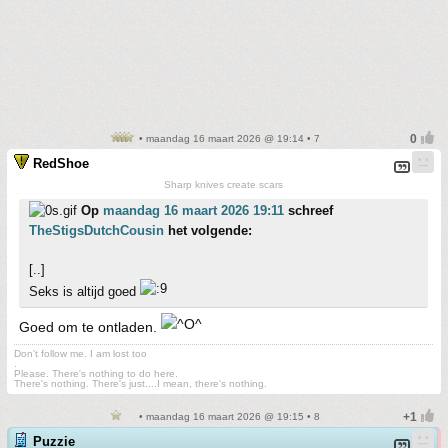
• maandag 16 maart 2026 @ 19:14 • 7
RedShoe
Sharp knives create scars
Op
maandag 16 maart 2026 19:11
schreef
TheStigsDutchCousin
het volgende:
[..]
Seks is altijd goed
Goed om te ontladen.
Don't follow me. I am lost too
.
Please. There's nothing to do here.
There's nothing. There's just....I mean, there's nothing.
• maandag 16 maart 2026 @ 19:15 • 8
Puzzie