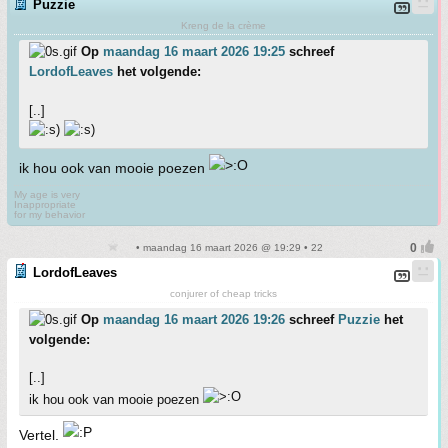
Puzzie
Kreng de la crème
Op
maandag 16 maart 2026 19:25
schreef
LordofLeaves
het volgende:
[..]
ik hou ook van mooie poezen
My age is very
Inappropriate
for my behavior
• maandag 16 maart 2026 @ 19:29 • 22
LordofLeaves
conjurer of cheap tricks
Op
maandag 16 maart 2026 19:26
schreef
Puzzie
het
volgende:
[..]
ik hou ook van mooie poezen
Vertel.