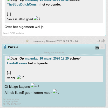
TheStigsDutchCousin
het volgende:
[..]
Seks is altijd goed
Over het algemeen wel ja.
heeft FOK verlaten
• maandag 16 maart 2026 @ 19:30 • 24
Puzzie
Kreng de la crème
Op
maandag 16 maart 2026 19:29
schreef
LordofLeaves
het volgende:
[..]
Vertel.
Of kittige katjens
Al heb ik zelf geen katten meer
My age is very
Inappropriate
for my behavior