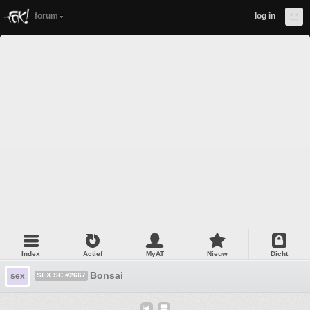
forum
log in
Index
Actief
MyAT
Nieuw
Dicht
Bonsai
sex
SEX SC #2667