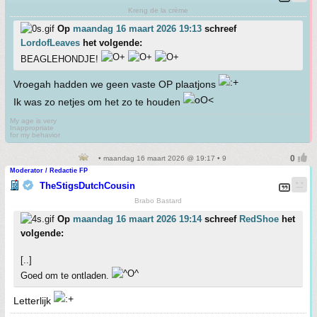
Kreng de la crème
Op
maandag 16 maart 2026 19:13
schreef
LordofLeaves
het volgende:
BEAGLEHONDJE!
Vroegah hadden we geen vaste OP plaatjons
Ik was zo netjes om het zo te houden
My age is very
Inappropriate
for my behavior
• maandag 16 maart 2026 @ 19:17 • 9
Moderator / Redactie FP
TheStigsDutchCousin
Brabo Bastard
Op
maandag 16 maart 2026 19:14
schreef
RedShoe
het
volgende:
[..]
Goed om te ontladen.
Letterlijk