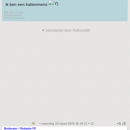
ik ben een kattenmens
My age is very
Inappropriate
for my behavior
▼ Advertentie door Refinery89
• maandag 16 maart 2026 @ 19:21 • 12
Moderator / Redactie FP