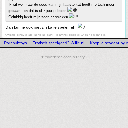
Ik wil wel maar de dood van mijn laatste kat heeft me toch meer
gedaan , en dat is al 7 jaar geleden
Gelukkig heeft mijn zoon er ook een
Dan kun je ook met z'n katje spelen eh.
“A wizard is never late, nor is he early .He arrives precisely when he means to.”
Pornhubtoys
Erotisch speelgoed? Willie.nl
Koop je sexgear by A
▼ Advertentie door Refinery89