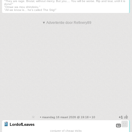
"They are rage. Brutal, without mercy. But you.... You will be worse. Rip and tear, until it is
done!"
"Omae wa mou shindeiru."
"All we know is... he's called The Stig!"
▼ Advertentie door Refinery89
• maandag 16 maart 2026 @ 19:18 • 10
LordofLeaves
conjurer of cheap tricks