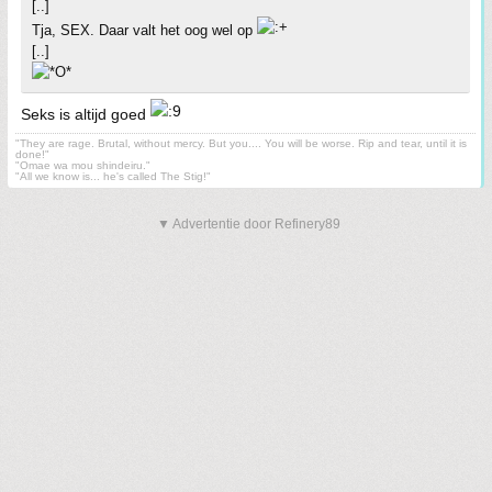
[..]
Tja, SEX. Daar valt het oog wel op
[..]
Seks is altijd goed
"They are rage. Brutal, without mercy. But you.... You will be worse. Rip and tear, until it is
done!"
"Omae wa mou shindeiru."
"All we know is... he's called The Stig!"
▼ Advertentie door Refinery89