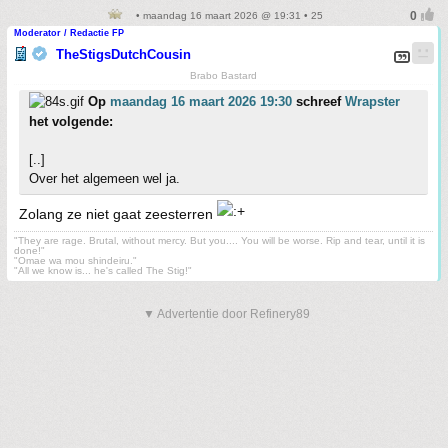
• maandag 16 maart 2026 @ 19:31 • 25
Moderator / Redactie FP
TheStigsDutchCousin
Brabo Bastard
Op
maandag 16 maart 2026 19:30
schreef
Wrapster
het volgende:
[..]
Over het algemeen wel ja.
Zolang ze niet gaat zeesterren
"They are rage. Brutal, without mercy. But you.... You will be worse. Rip and tear, until it is
done!"
"Omae wa mou shindeiru."
"All we know is... he's called The Stig!"
▼ Advertentie door Refinery89