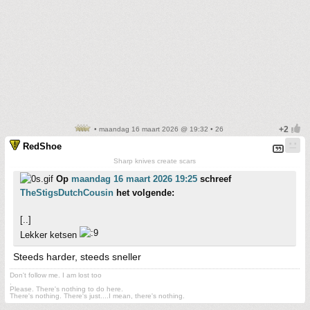
• maandag 16 maart 2026 @ 19:32 • 26
RedShoe
Sharp knives create scars
Op
maandag 16 maart 2026 19:25
schreef
TheStigsDutchCousin
het volgende:
[..]
Lekker ketsen
Steeds harder, steeds sneller
Don't follow me. I am lost too
.
Please. There's nothing to do here.
There's nothing. There's just....I mean, there's nothing.