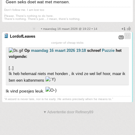
Geen seks doet wat met mensen.
Don't follow me. I am lost too
.
Please. There's nothing to do here.
There's nothing. There's just....I mean, there's nothing.
• maandag 16 maart 2026 @ 19:22 • 14
LordofLeaves
conjurer of cheap tricks
Op
maandag 16 maart 2026 19:18
schreef
Puzzie
het
volgende:
[..]
Ik heb helemaal niets met honden , ik vind ze wel lief hoor, maar ik
ben een kattenmens
Ik vind poesjes leuk.
“A wizard is never late, nor is he early .He arrives precisely when he means to.”
▼ Advertentie door Refinery89