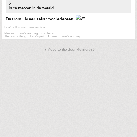
[..]
Is te merken in de wereld.
Daarom...Meer seks voor iedereen.
Don't follow me. I am lost too
.
Please. There's nothing to do here.
There's nothing. There's just....I mean, there's nothing.
▼ Advertentie door Refinery89