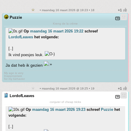
• maandag 16 maart 2026 @ 19:23 • 18
Puzzie
Kreng de la crème
Op
maandag 16 maart 2026 19:22
schreef
LordofLeaves
het volgende:
[..]
Ik vind poesjes leuk.
Ja dat heb ik gezien
My age is very
Inappropriate
for my behavior
• maandag 16 maart 2026 @ 19:25 • 19
LordofLeaves
conjurer of cheap tricks
Op
maandag 16 maart 2026 19:23
schreef
Puzzie
het
volgende:
[..]