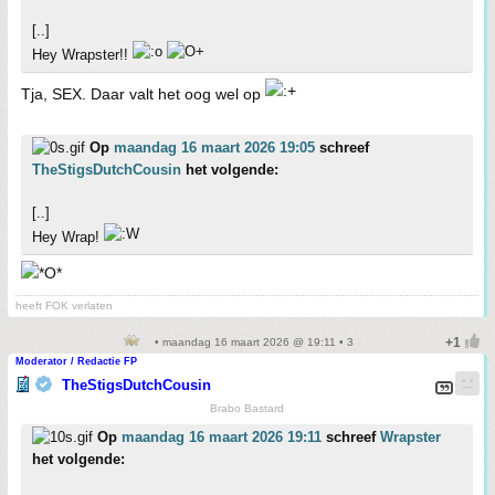
[..]
Hey Wrapster!!
Tja, SEX. Daar valt het oog wel op
Op
maandag 16 maart 2026 19:05
schreef
TheStigsDutchCousin
het volgende:
[..]
Hey Wrap!
heeft FOK verlaten
• maandag 16 maart 2026 @ 19:11 • 3
Moderator / Redactie FP
TheStigsDutchCousin
Brabo Bastard
Op
maandag 16 maart 2026 19:11
schreef
Wrapster
het volgende: