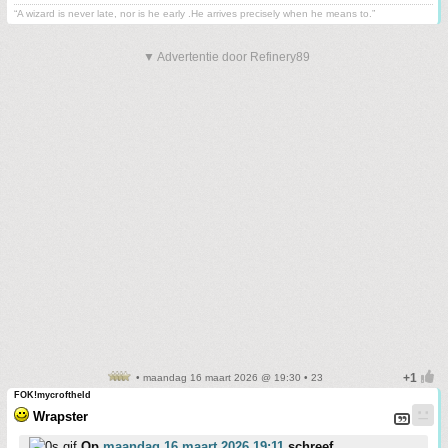
“A wizard is never late, nor is he early .He arrives precisely when he means to.”
▼ Advertentie door Refinery89
• maandag 16 maart 2026 @ 19:30 • 23
FOK!mycroftheld
Wrapster
Op
maandag 16 maart 2026 19:11
schreef