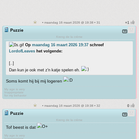
• maandag 16 maart 2026 @ 19:38 • 31
Puzzie
Kreng de la crème
Op
maandag 16 maart 2026 19:37
schreef
LordofLeaves
het volgende:
[..]
Dan kun je ook met z'n katje spelen eh.
Soms komt hij bij mij logeren
My age is very
Inappropriate
for my behavior
• maandag 16 maart 2026 @ 19:38 • 32
Puzzie
Kreng de la crème
Tof beest is dat
My age is very
Inappropriate