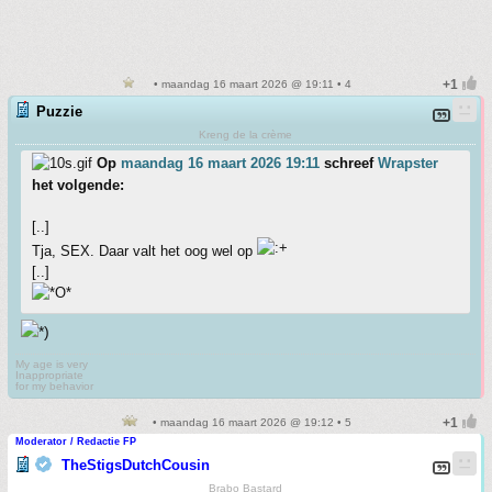
• maandag 16 maart 2026 @ 19:11 • 4
Puzzie
Kreng de la crème
Op
maandag 16 maart 2026 19:11
schreef
Wrapster
het volgende:
[..]
Tja, SEX. Daar valt het oog wel op
[..]
My age is very
Inappropriate
for my behavior
• maandag 16 maart 2026 @ 19:12 • 5
Moderator / Redactie FP
TheStigsDutchCousin
Brabo Bastard