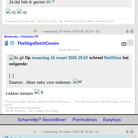
Ja dat heb ik gezien
“A wizard is never late, nor is he early .He arrives precisely when he means to.”
• maandag 16 maart 2026 @ 19:25 • 20
Moderator / Redactie FP
TheStigsDutchCousin
Brabo Bastard
Op
maandag 16 maart 2026 19:22
schreef
RedShoe
het
volgende:
[..]
Daarom...Meer seks voor iedereen.
Lekker ketsen
"They are rage. Brutal, without mercy. But you.... You will be worse. Rip and tear, until it is
done!"
"Omae wa mou shindeiru."
"All we know is... he's called The Stig!"
Scharreltje? Secondlove!
Pornhubtoys
Easytoys
• maandag 16 maart 2026 @ 19:26 • 21