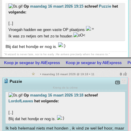
Op
maandag 16 maart 2026 19:15
schreef
Puzzie
het
volgende:
[..]
Vroegah hadden we geen vaste OP plaatjons
Ik was zo netjes om het zo te houden
Blij dat het hondje er nog is.
“A wizard is never late, nor is he early .He arrives precisely when he means to.”
Koop je sexgear by AliExpress
Koop je sexgear by AliExpress
P
• maandag 16 maart 2026 @ 19:18 • 11
Puzzie
Kreng de la crème
Op
maandag 16 maart 2026 19:18
schreef
LordofLeaves
het volgende:
[..]
Blij dat het hondje er nog is.
Ik heb helemaal niets met honden , ik vind ze wel lief hoor, maar