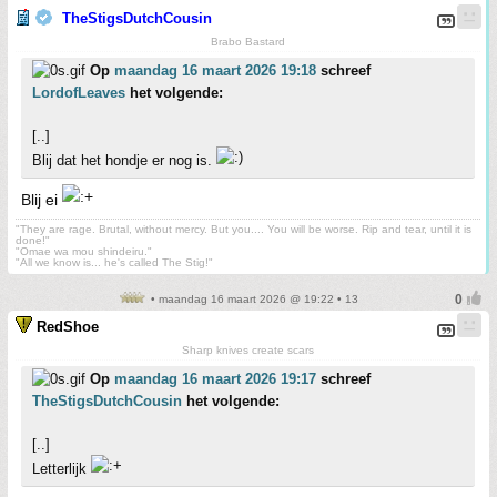
TheStigsDutchCousin
Brabo Bastard
Op
maandag 16 maart 2026 19:18
schreef
LordofLeaves
het volgende:
[..]
Blij dat het hondje er nog is.
Blij ei
"They are rage. Brutal, without mercy. But you.... You will be worse. Rip and tear, until it is
done!"
"Omae wa mou shindeiru."
"All we know is... he's called The Stig!"
• maandag 16 maart 2026 @ 19:22 • 13
RedShoe
Sharp knives create scars
Op
maandag 16 maart 2026 19:17
schreef
TheStigsDutchCousin
het volgende:
[..]
Letterlijk