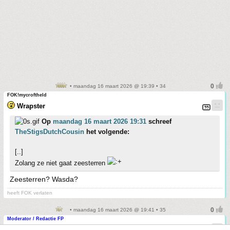
• maandag 16 maart 2026 @ 19:39 • 34
FOK!mycroftheld
Wrapster
Op
maandag 16 maart 2026 19:31
schreef
TheStigsDutchCousin
het volgende:
[..]
Zolang ze niet gaat zeesterren
Zeesterren? Wasda?
heeft FOK verlaten
• maandag 16 maart 2026 @ 19:41 • 35
Moderator / Redactie FP
TheStigsDutchCousin