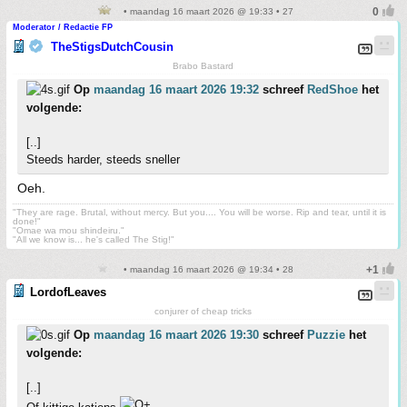
• maandag 16 maart 2026 @ 19:33 • 27
Moderator / Redactie FP
TheStigsDutchCousin
Brabo Bastard
Op
maandag 16 maart 2026 19:32
schreef
RedShoe
het
volgende:
[..]
Steeds harder, steeds sneller
Oeh.
"They are rage. Brutal, without mercy. But you.... You will be worse. Rip and tear, until it is
done!"
"Omae wa mou shindeiru."
"All we know is... he's called The Stig!"
• maandag 16 maart 2026 @ 19:34 • 28
LordofLeaves
conjurer of cheap tricks
Op
maandag 16 maart 2026 19:30
schreef
Puzzie
het
volgende:
[..]