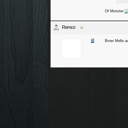
Of Monster
Remco
Broer Melle a