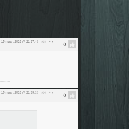
 15 maart 2026 @ 21:37
:49
#55
---------
 15 maart 2026 @ 21:39
:25
#56