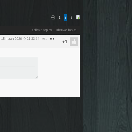
1
2
3
actieve topics
nieuwe topics
 15 maart 2026 @ 21:33
:14
#51