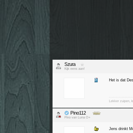
Szura
Kijk eens aan!
Het is dat De
Lekker zuipen, 
Pino112
Pino van Luna O+
Jens drinkt 