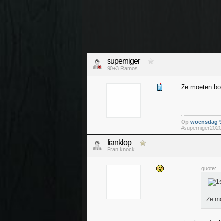
superniger
90+3 Ramos
Ze moeten boe
Op
woensdag 9
#superniger202
franklop
Fran knock
quote:
Ze mo