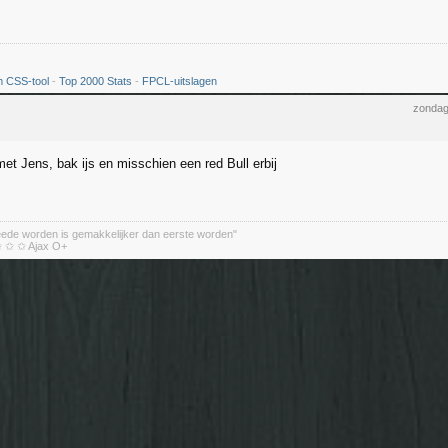
 CSS-tool
-
Top 2000 Stats
-
FPCL-uitslagen
zondag
et Jens, bak ijs en misschien een red Bull erbij
eede worden is gemakkelijker dan eerste worden"
 ✩ ✩ Ajax O+