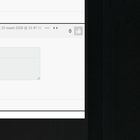
 15 maart 2026 @ 21:47
:31
#60