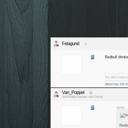
Felagund
Redbull drink
You don't need 
--------------------
Album top 100 2
Van_Poppel
Voormalig kopman van Gertje
quote:
Redbu