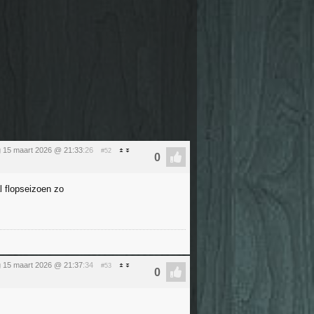
 15 maart 2026 @ 21:33
:26
#52
l flopseizoen zo
 15 maart 2026 @ 21:37
:34
#53