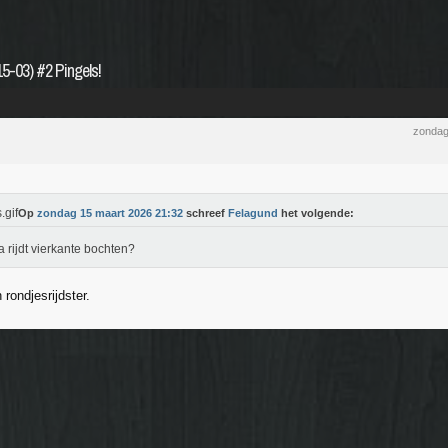
5-03) #2 Pingels!
zondag
Op
zondag 15 maart 2026 21:32
schreef
Felagund
het volgende:
 rijdt vierkante bochten?
rondjesrijdster.