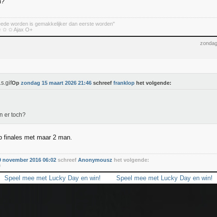
h?
eede worden is gemakkelijker dan eerste worden"
 ✩ ✩ Ajax O+
zondag
Op
zondag 15 maart 2026 21:46
schreef
franklop
het volgende:
jn er toch?
 b finales met maar 2 man.
 november 2016 06:02
schreef
Anonymousz
het volgende:
0
Speel mee met Lucky Day en win!
Speel mee met Lucky Day en win!