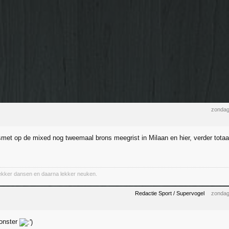
zondag
smet op de mixed nog tweemaal brons meegrist in Milaan en hier, verder totaa
lekker dansen en daarna lekker neuken.
Redactie Sport / Supervogel
zondag
Monster