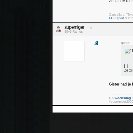
Ze zijn er toc
Cancellara; "Tw
FOK!sport
*O* ✩
superniger
90+3 Ramos
quote:
[..]
Ze zi
Gister had je
Op
woensdag 9
#superniger202