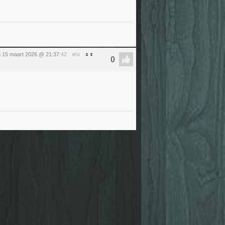
 15 maart 2026 @ 21:37
:42
#54