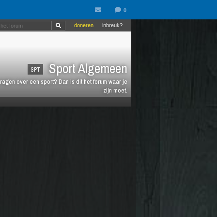
doneren
inbreuk?
Sport Algemeen
SPT
vragen over een sport? Dan is dit het forum waar je
zijn moet.