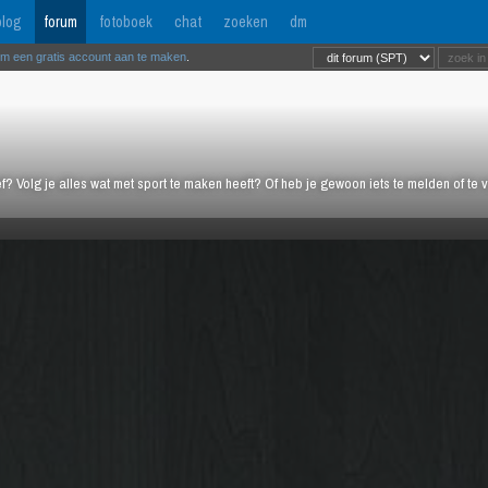
log
forum
fotoboek
chat
zoeken
dm
om een gratis account aan te maken
.
ief? Volg je alles wat met sport te maken heeft? Of heb je gewoon iets te melden of te 