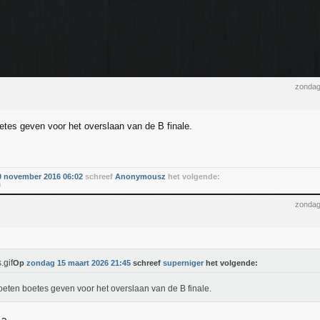
zondag
tes geven voor het overslaan van de B finale.
 november 2016 06:02
schreef
Anonymousz
het volgende:
0
zondag
Op
zondag 15 maart 2026 21:45
schreef
superniger
het volgende:
eten boetes geven voor het overslaan van de B finale.