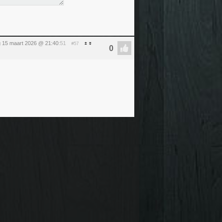
 15 maart 2026 @ 21:40
:51
#57