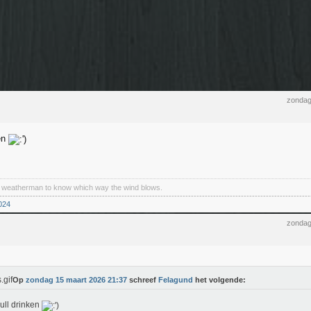
zondag
en
a weatherman to know which way the wind blows.
----------------------------------------------------------------------------------------------------------------
024
zondag
Op
zondag 15 maart 2026 21:37
schreef
Felagund
het volgende:
ll drinken