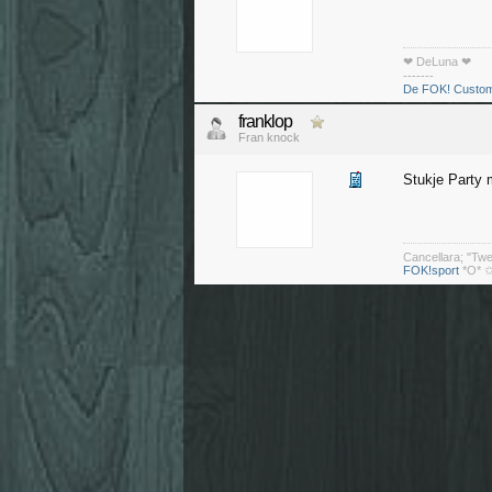
❤ DeLuna ❤
-------
De FOK! Custom
franklop
Fran knock
Stukje Party m
Cancellara; "Tw
FOK!sport
*O* ✩