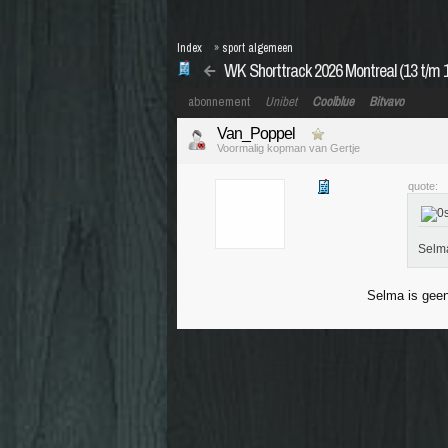
Index
»
sport algemeen
WK Shorttrack 2026 Montreal (13 t/m 1
abonnement
Unibet
Coolblue
Bitvavo
Van_Poppel
Voormalig kopman van Gertje
quote:
Selma
Selma is geen 