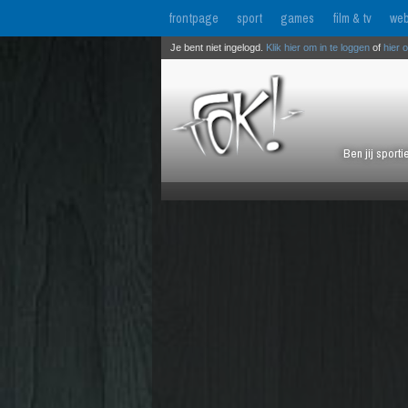
frontpage
sport
games
film & tv
web
Je bent niet ingelogd.
Klik hier om in te loggen
of
hier 
Ben jij sport