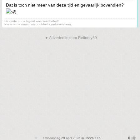
Dat is toch niet meer van deze tijd en gevaarlijk bovendien?
De oude oude layout was veel beter!!
vosss is de naam, met dubbel s welteverstaan.
▼ Advertentie door Refinery89
• woensdag 29 april 2026 @ 15:26 • 15