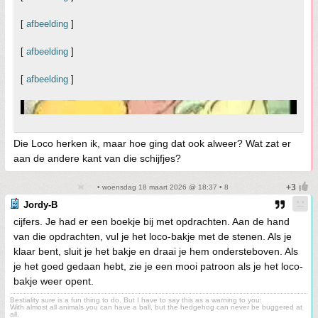
[
afbeelding
]
[
afbeelding
]
[
afbeelding
]
Die Loco herken ik, maar hoe ging dat ook alweer? Wat zat er
aan de andere kant van die schijfjes?
• woensdag 18 maart 2026 @ 18:37 • 8
Jordy-B
cijfers. Je had er een boekje bij met opdrachten. Aan de hand
van die opdrachten, vul je het loco-bakje met de stenen. Als je
klaar bent, sluit je het bakje en draai je hem ondersteboven. Als
je het goed gedaan hebt, zie je een mooi patroon als je het loco-
bakje weer opent.
Bestiality sure is a fun thing to do. But I have to say this as a warning to you:
With almost all animals you can have a ball, but the hedgehog can never be buggered at
all.