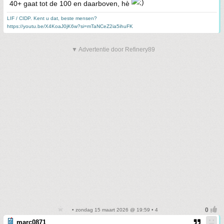
40+ gaat tot de 100 en daarboven, hè
LIF / CIDP. Kent u dat, beste mensen?
https://youtu.be/X4KoaJ0jK6w?si=mTaNCeZ2ia5ihuFK
▼ Advertentie door Refinery89
• zondag 15 maart 2026 @ 19:59 • 4
marc0871