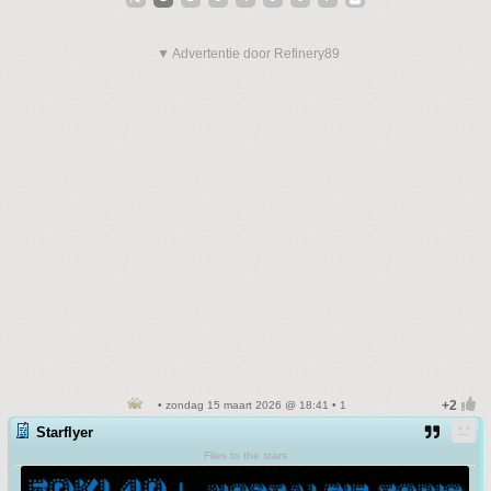
▼ Advertentie door Refinery89
• zondag 15 maart 2026 @ 18:41 • 1
Starflyer
Flies to the stars