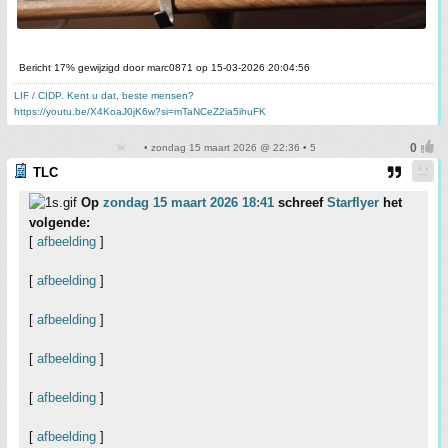
Bericht 17% gewijzigd door marc0871 op 15-03-2026 20:04:56
LIF / CIDP. Kent u dat, beste mensen?
https://youtu.be/X4KoaJ0jK6w?si=mTaNCeZ2ia5ihuFK
• zondag 15 maart 2026 @ 22:36 • 5
TLC
Op
zondag 15 maart 2026 18:41
schreef
Starflyer
het
volgende:
[
afbeelding
]
[
afbeelding
]
[
afbeelding
]
[
afbeelding
]
[
afbeelding
]
[
afbeelding
]