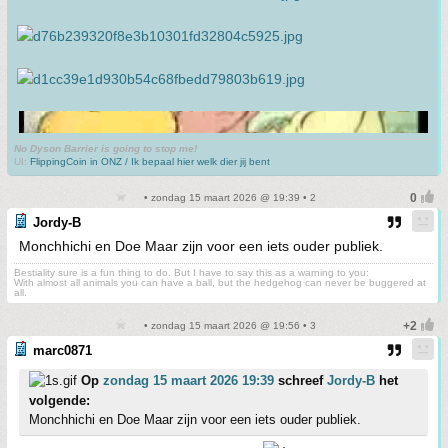
No Dyson Barrier is going to stop me!
UI:
FlippingCoin in ONZ / Ik bepaal hier welk dier jij bent
• zondag 15 maart 2026 @ 19:39 • 2
Jordy-B
Monchhichi en Doe Maar zijn voor een iets ouder publiek.
Bestiality sure is a fun thing to do. But I have to say this as a warning to you:
With almost all animals you can have a ball, but the hedgehog can never be buggered at
all.
• zondag 15 maart 2026 @ 19:56 • 3
marc0871
Op
zondag 15 maart 2026 19:39
schreef
Jordy-B
het
volgende:
Monchhichi en Doe Maar zijn voor een iets ouder publiek.