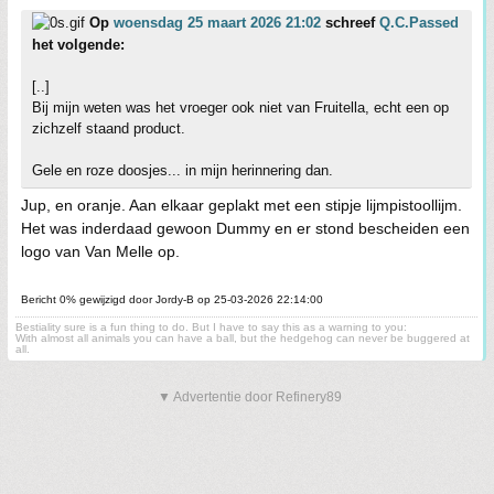
Op
woensdag 25 maart 2026 21:02
schreef
Q.C.Passed
het volgende:
[..]
Bij mijn weten was het vroeger ook niet van Fruitella, echt een op
zichzelf staand product.
Gele en roze doosjes... in mijn herinnering dan.
Jup, en oranje. Aan elkaar geplakt met een stipje lijmpistoollijm.
Het was inderdaad gewoon Dummy en er stond bescheiden een
logo van Van Melle op.
Bericht 0% gewijzigd door Jordy-B op 25-03-2026 22:14:00
Bestiality sure is a fun thing to do. But I have to say this as a warning to you:
With almost all animals you can have a ball, but the hedgehog can never be buggered at
all.
▼ Advertentie door Refinery89