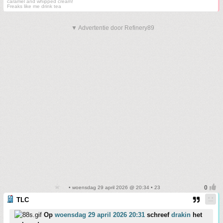
caramel and whipped cream!
Freaks like me drink tea
▼ Advertentie door Refinery89
• woensdag 29 april 2026 @ 20:34 • 23
TLC
Op
woensdag 29 april 2026 20:31
schreef
drakin
het