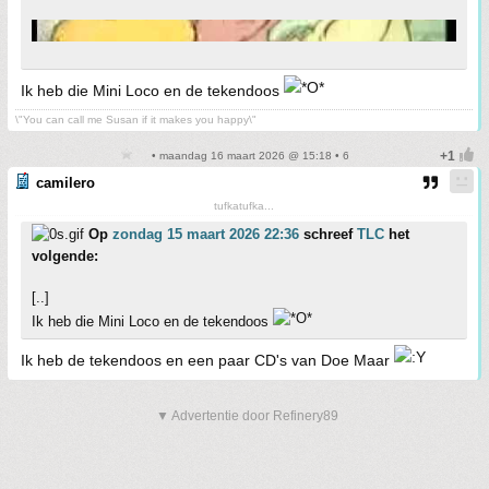
Ik heb die Mini Loco en de tekendoos
\"You can call me Susan if it makes you happy\"
• maandag 16 maart 2026 @ 15:18 • 6
camilero
tufkatufka...
Op
zondag 15 maart 2026 22:36
schreef
TLC
het
volgende:
[..]
Ik heb die Mini Loco en de tekendoos
Ik heb de tekendoos en een paar CD's van Doe Maar
▼ Advertentie door Refinery89