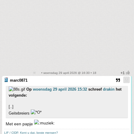
• woensdag 29 april 2026 @ 16:30 • 18
marc0871
Op
woensdag 29 april 2026 15:32
schreef
drakin
het
volgende:
[..]
Geitebreiers
Met een papje
LIF / CIDP. Kent u dat, beste mensen?