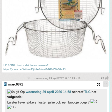
LIF / CIDP. Kent u dat, beste mensen?
https://youtu.be/X4KoaJ0jK6w?si=mTaNCeZ2ia5ihuFK
• woensdag 29 april 2026 @ 15:29 • 16
marc0871
Op
woensdag 29 april 2026 14:58
schreef
TLC
het
volgende:
Luister lieve rakkers, lusten jullie ook een broodje poep ?