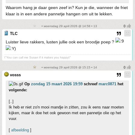
Waarom hang je daar geen zeef in? Kun je die, wanneer de friet
klaar is in een andere pannetje hangen om uit te lekken.
• woensdag 29 april 2026 @ 14:58 • 13
TLC
Luister lieve rakkers, lusten jullie ook een broodje poep ?
\"You can call me Susan if it makes you happy\"
• woensdag 29 april 2026 @ 15:15 • 14
vosss
Op
zondag 15 maart 2026 19:59
schreef
marc0871
het
volgende:
[..]
Ik heb er niet zo'n mooi mandje in zitten, zou ik eens naar moeten
kijken, maar ik doe het ook gewoon met een pannetje olie op het
vuur.
[
afbeelding
]