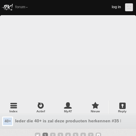
forum
log in
Index
Actief
MyAT
Nieuw
Reply
Ieder die 40+ is zal deze producten herkennen #35 Nooit
40+
1
2
3
4
5
6
7