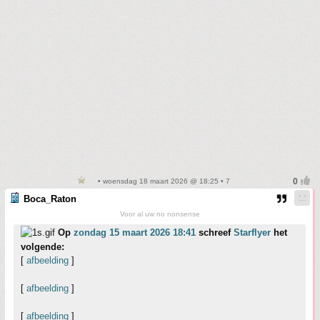
• woensdag 18 maart 2026 @ 18:25 • 7
Boca_Raton
Voor al uw no nonsense
Op
zondag 15 maart 2026 18:41
schreef
Starflyer
het
volgende:
[
afbeelding
]
[
afbeelding
]
[
afbeelding
]