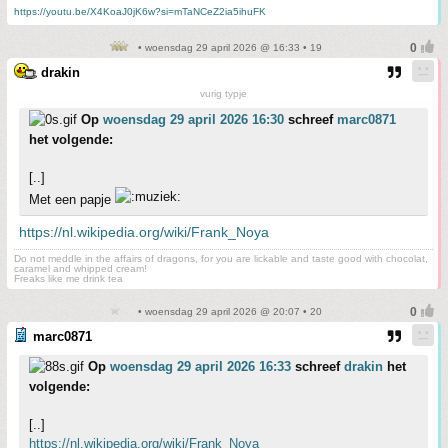
https://youtu.be/X4KoaJ0jK6w?si=mTaNCeZ2ia5ihuFK
• woensdag 29 april 2026 @ 16:33 • 19
drakin
vurig typje
Op
woensdag 29 april 2026 16:30
schreef
marc0871
het volgende:
[..]
Met een papje
https://nl.wikipedia.org/wiki/Frank_Noya
Do not meddle in the affairs of dragons, for you are lickable and taste good with chocolat,
caramel and whipped cream!
Freaks like me drink tea
• woensdag 29 april 2026 @ 20:07 • 20
marc0871
Op
woensdag 29 april 2026 16:33
schreef
drakin
het
volgende:
[..]
https://nl.wikipedia.org/wiki/Frank_Noya