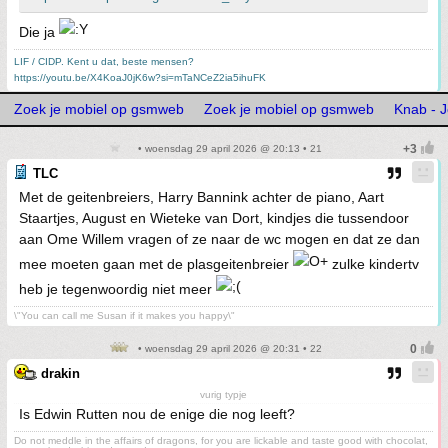
Die ja
LIF / CIDP. Kent u dat, beste mensen?
https://youtu.be/X4KoaJ0jK6w?si=mTaNCeZ2ia5ihuFK
Zoek je mobiel op gsmweb
Zoek je mobiel op gsmweb
Knab - 
• woensdag 29 april 2026 @ 20:13 • 21
TLC
Met de geitenbreiers, Harry Bannink achter de piano, Aart
Staartjes, August en Wieteke van Dort, kindjes die tussendoor
aan Ome Willem vragen of ze naar de wc mogen en dat ze dan
mee moeten gaan met de plasgeitenbreier
zulke kindertv
heb je tegenwoordig niet meer
\"You can call me Susan if it makes you happy\"
• woensdag 29 april 2026 @ 20:31 • 22
drakin
vurig typje
Is Edwin Rutten nou de enige die nog leeft?
Do not meddle in the affairs of dragons, for you are lickable and taste good with chocolat,