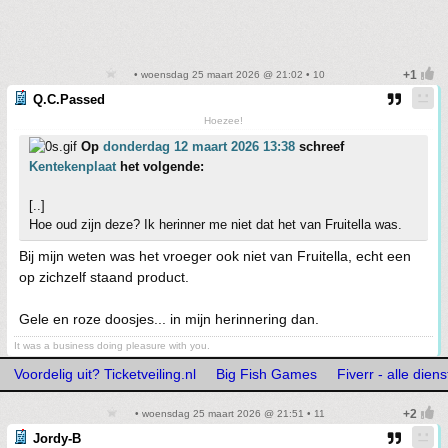
• woensdag 25 maart 2026 @ 21:02 • 10
Q.C.Passed
Hoezee!
Op
donderdag 12 maart 2026 13:38
schreef
Kentekenplaat
het volgende:
[..]
Hoe oud zijn deze? Ik herinner me niet dat het van Fruitella was.
Bij mijn weten was het vroeger ook niet van Fruitella, echt een
op zichzelf staand product.
Gele en roze doosjes... in mijn herinnering dan.
It was a business doing pleasure with you.
Voordelig uit? Ticketveiling.nl
Big Fish Games
Fiverr - alle dien
• woensdag 25 maart 2026 @ 21:51 • 11
Jordy-B