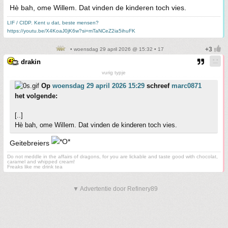
Hè bah, ome Willem. Dat vinden de kinderen toch vies.
LIF / CIDP. Kent u dat, beste mensen?
https://youtu.be/X4KoaJ0jK6w?si=mTaNCeZ2ia5ihuFK
• woensdag 29 april 2026 @ 15:32 • 17
drakin
vurig typje
Op
woensdag 29 april 2026 15:29
schreef
marc0871
het volgende:
[..]
Hè bah, ome Willem. Dat vinden de kinderen toch vies.
Geitebreiers
Do not meddle in the affairs of dragons, for you are lickable and taste good with chocolat,
caramel and whipped cream!
Freaks like me drink tea
▼ Advertentie door Refinery89