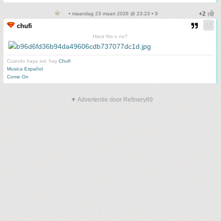
• maandag 23 maart 2026 @ 23:23 • 9
chufi
Hace frio o no?
Cuando haya sol, hay
Chufi
Musica Español
Come On
▼ Advertentie door Refinery89