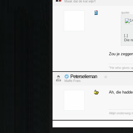
Maak dat de kat wijs!!
quote:
[..]
Die r
Zou je zegge
"He who gives up
Peterselieman
Maffe Fries
Ah, die hadden
Altijd onderweg 