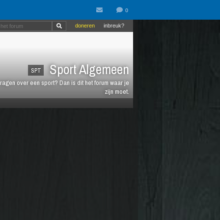
doneren
inbreuk?
Sport Algemeen
SPT
vragen over een sport? Dan is dit het forum waar je
zijn moet.