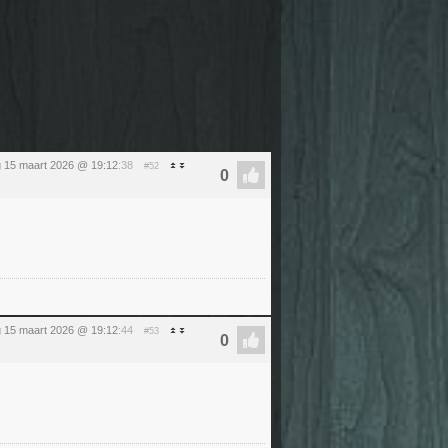
 15 maart 2026 @ 19:12
:38
#52
 15 maart 2026 @ 19:12
:44
#53