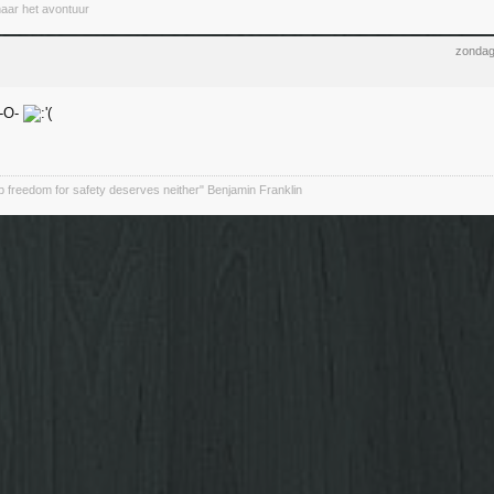
naar het avontuur
zondag
 freedom for safety deserves neither" Benjamin Franklin