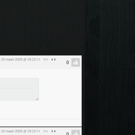
 15 maart 2026 @ 19:13
:24
#58
 15 maart 2026 @ 19:13
:54
#59