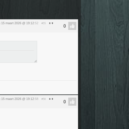
 15 maart 2026 @ 19:12
:52
#55
 15 maart 2026 @ 19:12
:58
#56