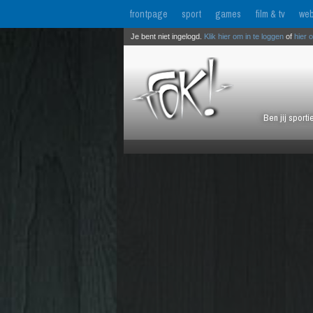
frontpage
sport
games
film & tv
web
Je bent niet ingelogd.
Klik hier om in te loggen
of
hier 
Ben jij sport