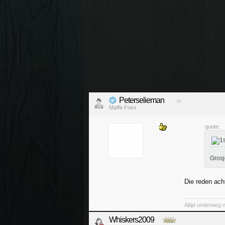
Peterselieman
Maffe Fries
quote:
Grosj
Die reden ac
Altijd onderweg 
Whiskers2009