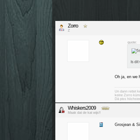
Zorro
Z
quote:
Is di
Oh ja, en we 
Un dann rettet ke
keine Zorro küm
Dä piss höchsten
Whiskers2009
Maak dat de kat wijs!!
Grosjean & Si