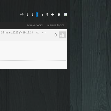
1
2
3
4
5
actieve topics
nieuwe topics
 15 maart 2026 @ 19:12
:19
#51