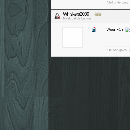
Altijd onderweg 
Whiskers2009
Maak dat de kat wijs!!
Weer FCY
"He who gives up