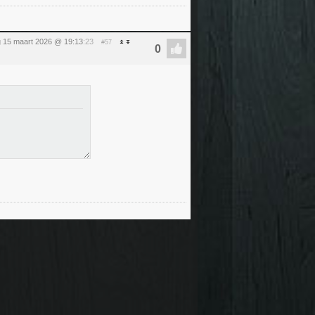
 15 maart 2026 @ 19:13
:23
#57