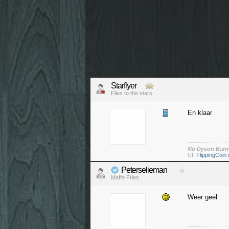
Starflyer
Flies to the stars
En klaar
No Dyson Barri
UI:
FlippingCoin i
Peterselieman
Maffe Fries
Weer geel