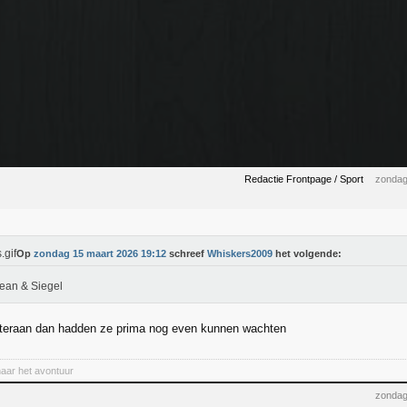
Redactie Frontpage / Sport
zondag
Op
zondag 15 maart 2026 19:12
schreef
Whiskers2009
het volgende:
ean & Siegel
hteraan dan hadden ze prima nog even kunnen wachten
naar het avontuur
zondag