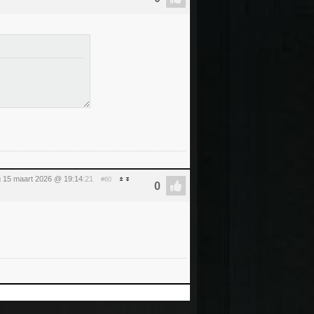
 15 maart 2026 @ 19:14
:21
#60