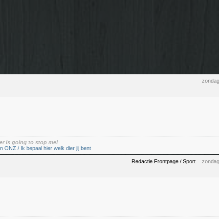
zondag
er is going to stop me!
n ONZ / Ik bepaal hier welk dier jij bent
Redactie Frontpage / Sport
zondag