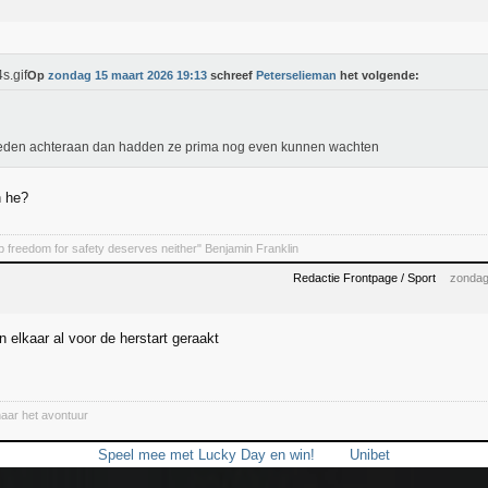
Op
zondag 15 maart 2026 19:13
schreef
Peterselieman
het volgende:
eden achteraan dan hadden ze prima nog even kunnen wachten
n he?
 freedom for safety deserves neither" Benjamin Franklin
Redactie Frontpage / Sport
zondag
 elkaar al voor de herstart geraakt
naar het avontuur
Speel mee met Lucky Day en win!
Unibet