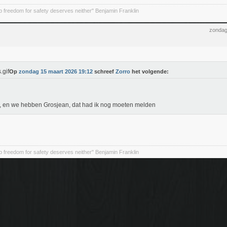
 freedom for safety deserves neither" Benjamin Franklin
zondag
Op
zondag 15 maart 2026 19:12
schreef
Zorro
het volgende:
, en we hebben Grosjean, dat had ik nog moeten melden
 freedom for safety deserves neither" Benjamin Franklin