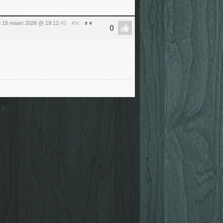
 15 maart 2026 @ 19:12
:45
#54