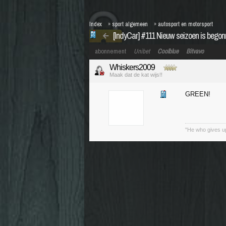
Index
»
sport algemeen
»
autosport en motorsport
[IndyCar] #111 Nieuw seizoen is bego
abonnement
Unibet
Coolblue
Bitvavo
Whiskers2009
Maak dat de kat wijs!!
GREEN!
"He who gives up