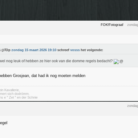
FOK!Fotograaf
zondag
Op
zondag 15 maart 2026 19:10
schreef
vosss
het volgende:
t wel nog leuk of hebben ze hier ook van die domme regels bedacht?
hebben Grosjean, dat had ik nog moeten melden
in Kavallerie,
mert sich dodrömm.
s e " Zet " en der Schnie
zondag
egel