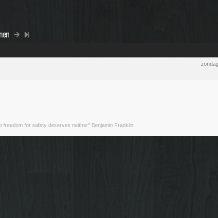
nnen
zondag
 freedom for safety deserves neither" Benjamin Franklin