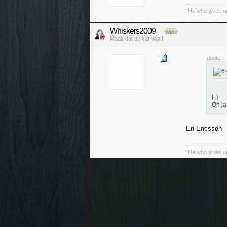
"He who gives up
Whiskers2009
Maak dat de kat wijs!!
quote:
[..]
Oh ja
En Ericsson
"He who gives up