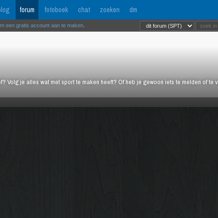
log
forum
fotoboek
chat
zoeken
dm
om een gratis account aan te maken
.
ief? Volg je alles wat met sport te maken heeft? Of heb je gewoon iets te melden of te 