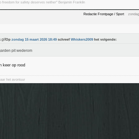
 freedom for safety deserves neither" Benjamin Franklin
Redactie Frontpage / Sport
zondag
Op
zondag 15 maart 2026 18:49
schreef
Whiskers2009
het volgende:
arden pit wederom
 keer op rood
naar het avontuur