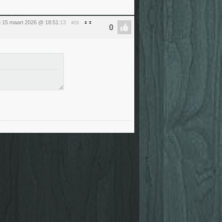
 15 maart 2026 @ 18:51
:13
#29