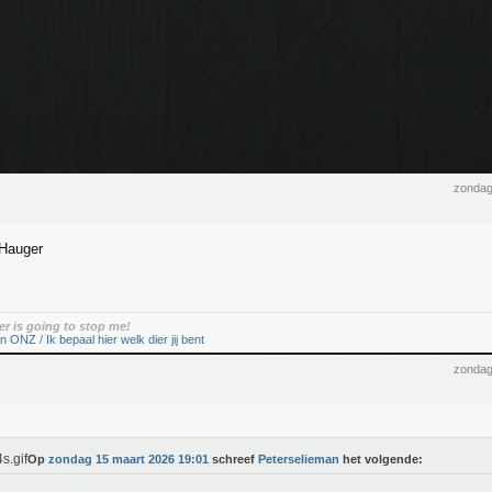
zondag
 Hauger
er is going to stop me!
n ONZ / Ik bepaal hier welk dier jij bent
zondag
Op
zondag 15 maart 2026 19:01
schreef
Peterselieman
het volgende: