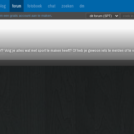
log
forum
fotoboek
chat
zoeken
dm
om een gratis account aan te maken
.
ief? Volg je alles wat met sport te maken heeft? Of heb je gewoon iets te melden of te 