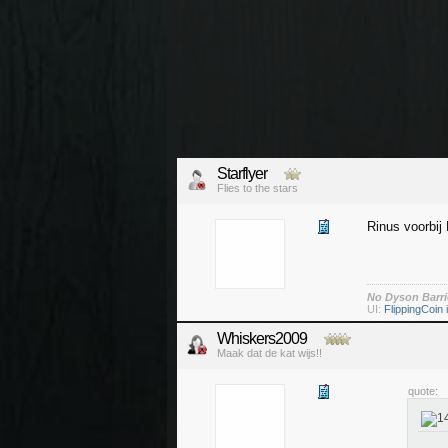
Starflyer
Flies to the stars
Rinus voorbij
No Dyson Barri
UI:
FlippingCoin i
Whiskers2009
Maak dat de kat wijs!!
quote: