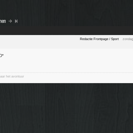
nnen
Redactie Frontpage / Sport
zondag
naar het avontuur