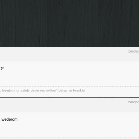
zondag
 freedom for safety deserves neither" Benjamin Franklin
zondag
t wederom