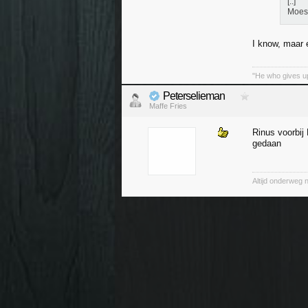
[..]
Moest
I know, maar 
"He who gives up
Peterselieman
Maffe Fries
Rinus voorbij
gedaan
Altijd onderweg 