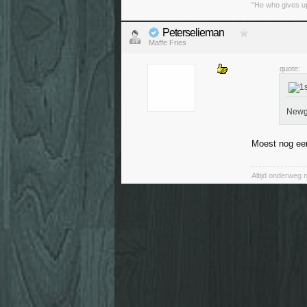
"He who gives up
Peterselieman
Maffe Fries
quote:
Newg
Moest nog een
Altijd onderweg 