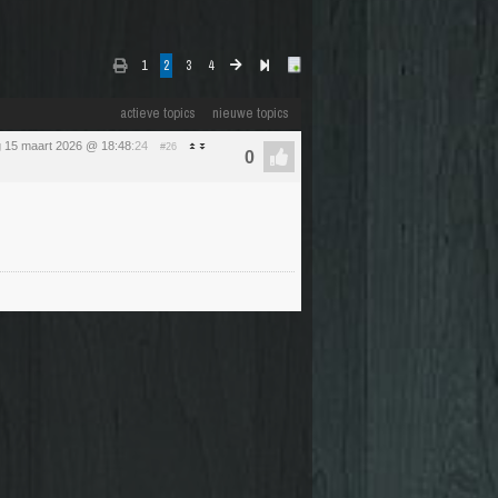
1
2
3
4
actieve topics
nieuwe topics
 15 maart 2026 @ 18:48
:24
#26