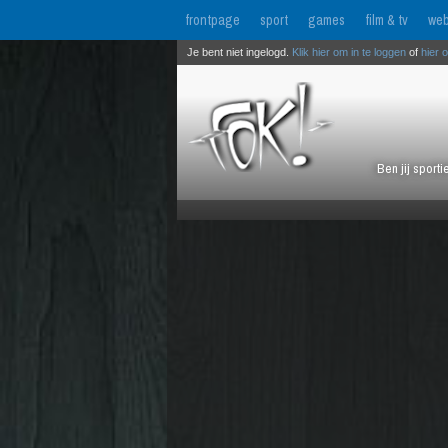
frontpage
sport
games
film & tv
web
Je bent niet ingelogd.
Klik hier om in te loggen
of
hier 
Ben jij sport