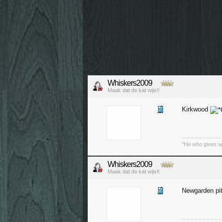
Whiskers2009
Maak dat de kat wijs!!
Kirkwood
"He who gives up
Whiskers2009
Maak dat de kat wijs!!
Newgarden pi