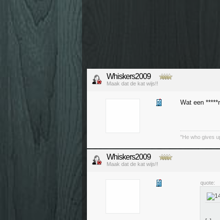
Whiskers2009
Maak dat de kat wijs!!
Wat een *****
"He who gives up
Whiskers2009
Maak dat de kat wijs!!
quote: