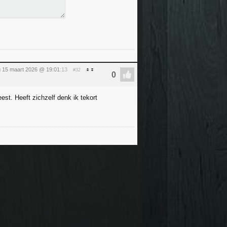
 15 maart 2026 @ 19:01
:13
#32
st. Heeft zichzelf denk ik tekort