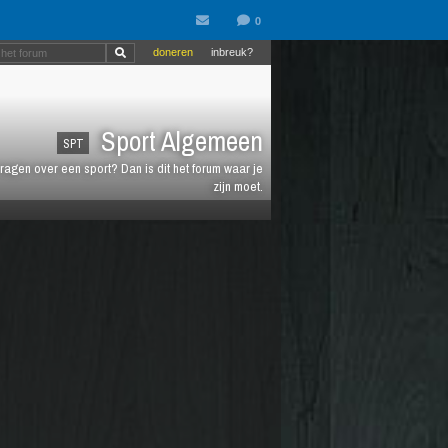
doneren
inbreuk?
Sport Algemeen
SPT
vragen over een sport? Dan is dit het forum waar je
zijn moet.