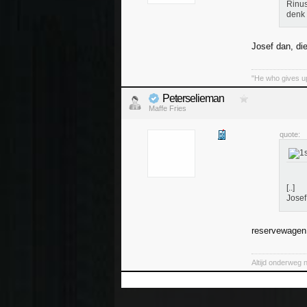
Rinus
denk 
Josef dan, di
"He who gives up
Peterselieman
Maffe Fries
quote:
[..]
Josef
reservewagen 
Altijd onderweg 