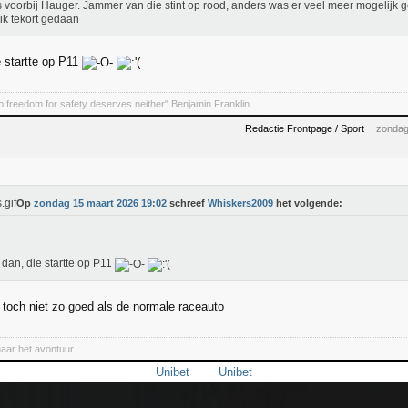
 voorbij Hauger. Jammer van die stint op rood, anders was er veel meer mogelijk g
ik tekort gedaan
e startte op P11
 freedom for safety deserves neither" Benjamin Franklin
Redactie Frontpage / Sport
zondag
Op
zondag 15 maart 2026 19:02
schreef
Whiskers2009
het volgende:
 dan, die startte op P11
toch niet zo goed als de normale raceauto
naar het avontuur
Unibet
Unibet