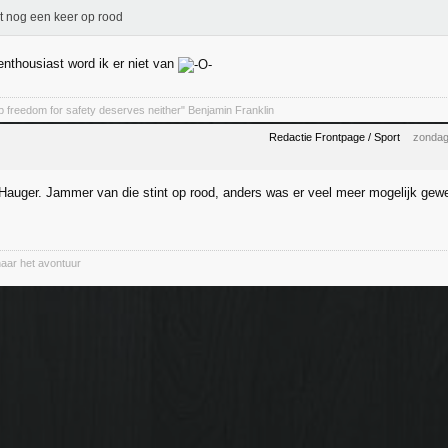
 nog een keer op rood
enthousiast word ik er niet van
 freedom for safety deserves neither" Benjamin Franklin
Redactie Frontpage / Sport
zondag
 Hauger. Jammer van die stint op rood, anders was er veel meer mogelijk gewee
naar het avontuur