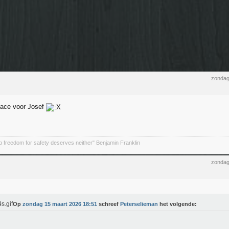
zondag
race voor Josef
 freedom for safety deserves neither" Benjamin Franklin
zondag
Op
zondag 15 maart 2026 18:51
schreef
Peterselieman
het volgende: