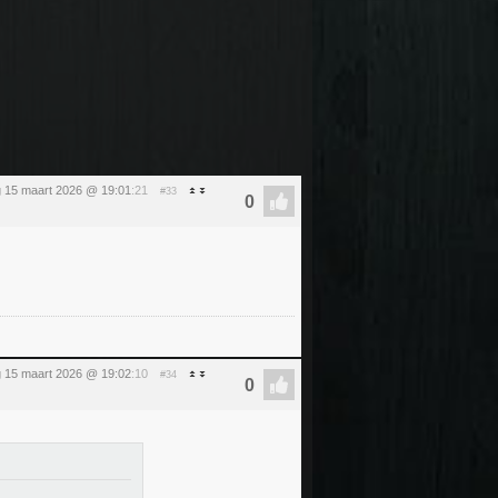
 15 maart 2026 @ 19:01
:21
#33
 15 maart 2026 @ 19:02
:10
#34