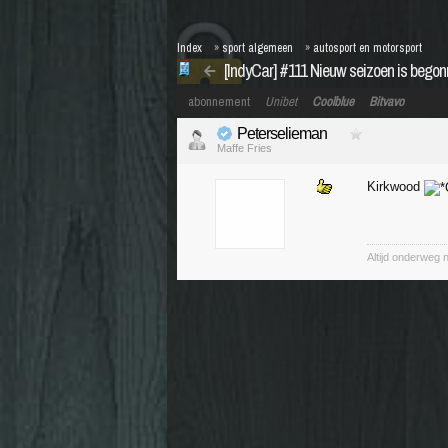
Index
»
sport algemeen
»
autosport en motorsport
[IndyCar] #111 Nieuw seizoen is bego
abonnement
Unibet
Coolblue
Bitvavo
Peterselieman
Maffe Fries
Kirkwood
Altijd onderweg 