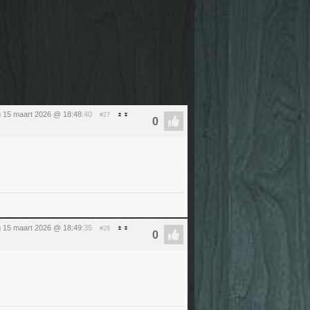
 15 maart 2026 @ 18:48
:40
#27
 15 maart 2026 @ 18:49
:35
#28