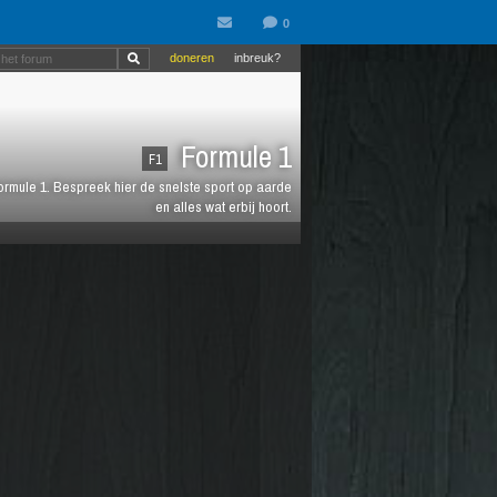
doneren
inbreuk?
Formule 1
F1
 Formule 1. Bespreek hier de snelste sport op aarde
en alles wat erbij hoort.