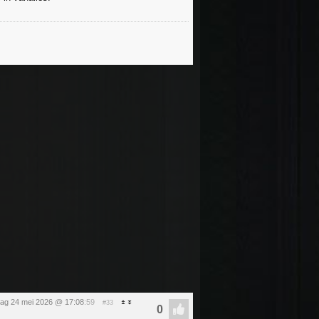
ag 24 mei 2026 @ 17:08
:59
#33