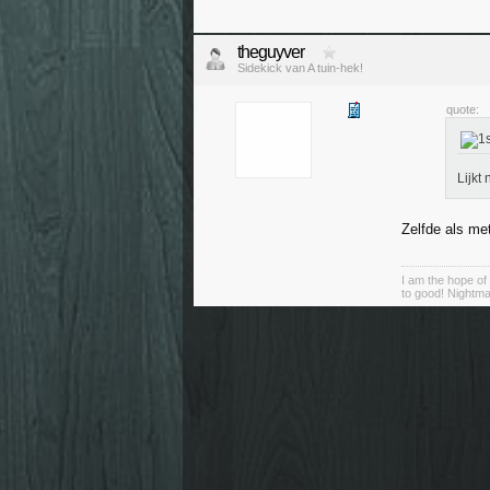
theguyver
Sidekick van A tuin-hek!
quote:
Lijkt
Zelfde als me
I am the hope of 
to good! Nightma