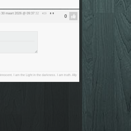
 30 maart 2026 @ 09:37
:32
#29
innocent. I am the Light in the darkness. I am truth. Ally