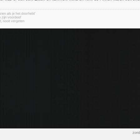
zien als je het doorhebt'
 zijn voordeel'
t, nooit vergeten
zond