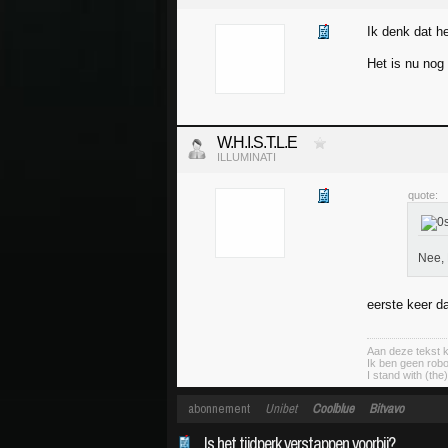
Ik denk dat he
Het is nu nog
W.H.I.S.T.L.E
ILLUMINATI
quote:
Nee, 
eerste keer da
Aan deze tekst 
Ik ben geen robo
I stand with (the
abonnement
Unibet
Coolblue
Bitvavo
Is het tijdperk verstappen voorbij?