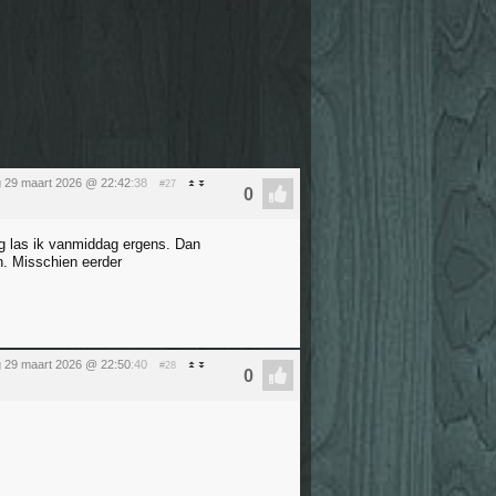
 29 maart 2026 @ 22:42
:38
#27
ng las ik vanmiddag ergens. Dan
n. Misschien eerder
 29 maart 2026 @ 22:50
:40
#28