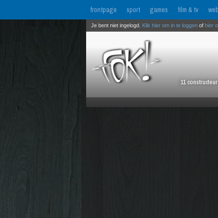
frontpage
sport
games
film & tv
web
Je bent niet ingelogd.
Klik hier om in te loggen
of
hier 
11 constructeu