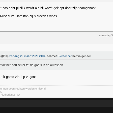
t pas echt pijnlijk wordt als hij wordt geklopt door zijn teamgenoot
 Russel vs Hamilton bij Mercedes vibes
maandag 3
Op
zondag 29 maart 2026 21:35
schreef
Bierscheet
het volgende:
Max behoort zeker tot de goats in de autosport.
t ik goats zie, i.p.v. goat
kunnen geen rechten worden ontleend.
t.
) Netherlands. w/