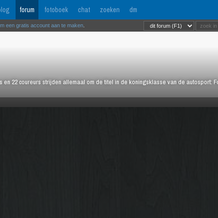
log
forum
fotoboek
chat
zoeken
dm
om een gratis account aan te maken
.
rs en 22 coureurs strijden allemaal om de titel in de koningsklasse van de autosport: