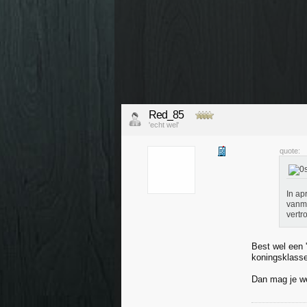
Red_85
'echt wel'
quote:
In ap
vanmi
vertr
Best wel een '
koningsklasse
Dan mag je we