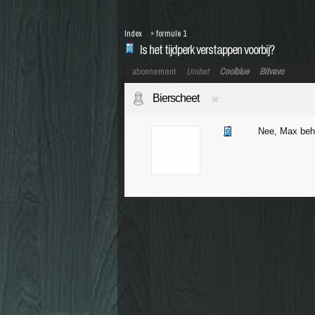
Index
»
formule 1
Is het tijdperk verstappen voorbij?
abonnement
Unibet
Coolblue
Bitvavo
Bierscheet
Nee, Max beho