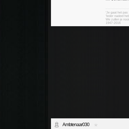
'Je gaat het pas 
'Ieder nadeel heb
We zullen je nooi
1947-2016
Ambtenaar030