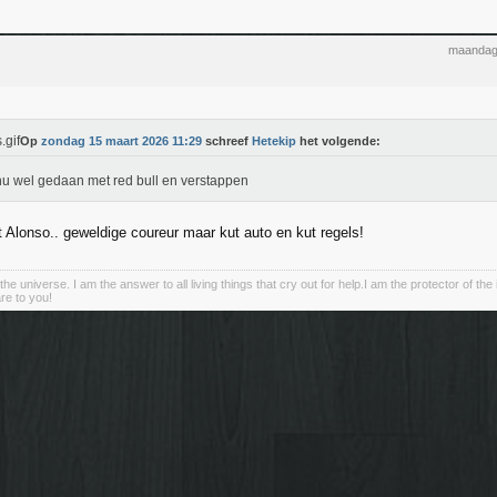
maandag
Op
zondag 15 maart 2026 11:29
schreef
Hetekip
het volgende:
 nu wel gedaan met red bull en verstappen
t Alonso.. geweldige coureur maar kut auto en kut regels!
the universe. I am the answer to all living things that cry out for help.I am the protector of the 
re to you!