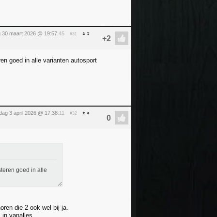
 30 maart 2026 @ 19:57
:45
#31
en goed in alle varianten autosport
jdag 3 april 2026 @ 17:38
:11
#32
teren goed in alle
ren die 2 ook wel bij ja.
in vanalles.