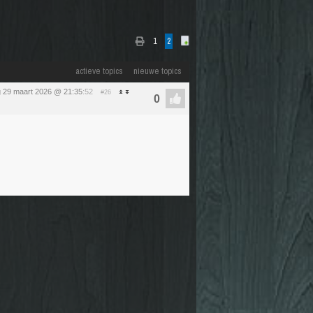
1
2
actieve topics
nieuwe topics
 29 maart 2026 @ 21:35
:52
#26