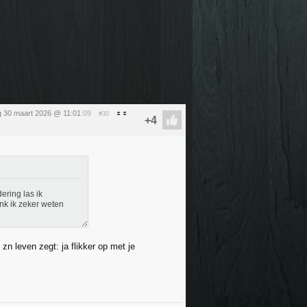
 30 maart 2026 @ 11:01
:09
#30
ering las ik
nk ik zeker weten
zn leven zegt: ja flikker op met je