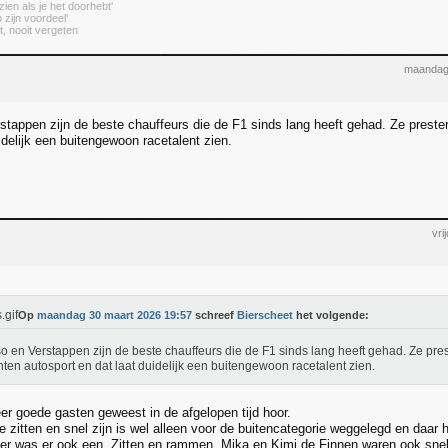
zien als je het doorhebt'
 zijn voordeel'
t, nooit vergeten
maandag
stappen zijn de beste chauffeurs die de F1 sinds lang heeft gehad. Ze prester
idelijk een buitengewoon racetalent zien.
vri
Op
maandag 30 maart 2026 19:57
schreef
Bierscheet
het volgende:
o en Verstappen zijn de beste chauffeurs die de F1 sinds lang heeft gehad. Ze pres
nten autosport en dat laat duidelijk een buitengewoon racetalent zien.
eer goede gasten geweest in de afgelopen tijd hoor.
 zitten en snel zijn is wel alleen voor de buitencategorie weggelegd en daar ho
 was er ook een. Zitten en rammen. Mika en Kimi de Finnen waren ook snel 