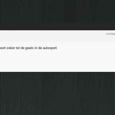
zondag
ort zeker tot de goats in de autosport.