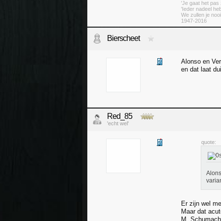
'Je gaat het pas 
'Ieder nadeel heb
We zullen je nooi
1947-2016
Bierscheet
Alonso en Ver
en dat laat du
Red_85
'echt wel'
quote:
Alons
varia
Er zijn wel m
Maar dat acute
M. Schumacher