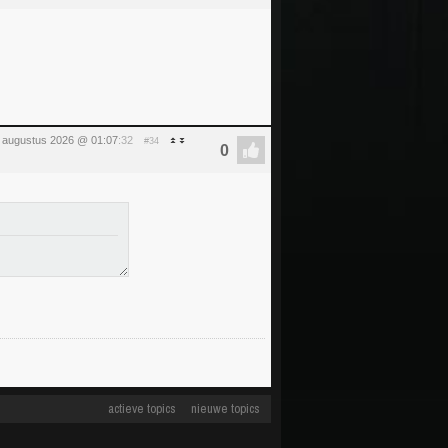
 augustus 2026 @ 01:07
:32
#34
actieve topics
nieuwe topics