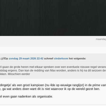
maandag
Op
zondag 29 maart 2026 22:42
schreef
cinderloom
het volgende:
ril gaan de grote heren met elkaar spreken over een eventuele nieuwe regel verand
ddag ergens. Dan kan de redding van Max worden, anders is hij na dit seizoen de
okken. Misschien eerder
dingetje' als een groot kampioen (nu 4de op eeuwige ranglijst) in de prime van 
, ga wat anders doen want dit is niet waarvoor ik op de wereld gezet ben.
l even gaan nadenken als organisatie.