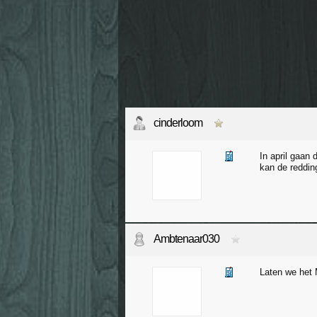
cinderloom
In april gaan
kan de reddin
Ambtenaar030
Laten we het