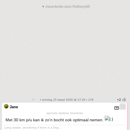
▼ Advertentie door Refinery89
• zondag 15 maart 2026 @ 17:26 • 179
Jane
agnostic dyslexic insomniac
Met 30 km p/u kan ik zo'n bocht ook optimaal nemen.
Lying awake, wondering if there is a Dog...