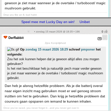
gewoon je ziet maar wanneer je de overtake / turboboost/ magic
mushroom gebruikt.
Drop you like an ill, bad habit
Speel mee met Lucky Day en win!
Unibet
• zondag 15 maart 2026 @ 18:35 • 196
DerRabbit
Zijne Konijnlijkheid
Op
zondag 15 maart 2026 18:29
schreef
pmponer
het
volgende:
Zou het ook kunnen helpen dat je gewoon altijd alles zou mogen
gebruiken?
Is het niet beschikbaar heb ja natuurlijk pech maar verder gewoon
je ziet maar wanneer je de overtake / turboboost/ magic mushroom
gebruikt.
Dan heb je alsnog hetzelfde probleem. Als je die batterij overal
naar eigen inzicht mag gebruiken moet er wel genoeg stroom
inzitten om het te gebruiken. Dan krijg je hetzelfde probleem dat
coureurs gaan opsparen om iemand te kunnen inhalen.
Once you’ve raced, you never forget it…and you never get over it.