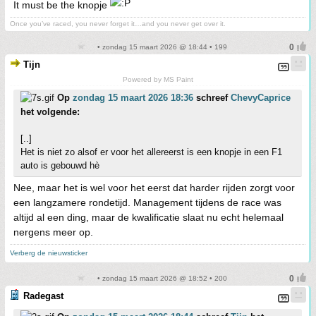
It must be the knopje
Once you’ve raced, you never forget it…and you never get over it.
• zondag 15 maart 2026 @ 18:44 • 199
Tijn
Powered by MS Paint
Op
zondag 15 maart 2026 18:36
schreef
ChevyCaprice
het volgende:
[..]
Het is niet zo alsof er voor het allereerst is een knopje in een F1
auto is gebouwd hè
Nee, maar het is wel voor het eerst dat harder rijden zorgt voor
een langzamere rondetijd. Management tijdens de race was
altijd al een ding, maar de kwalificatie slaat nu echt helemaal
nergens meer op.
Verberg de nieuwsticker
• zondag 15 maart 2026 @ 18:52 • 200
Radegast