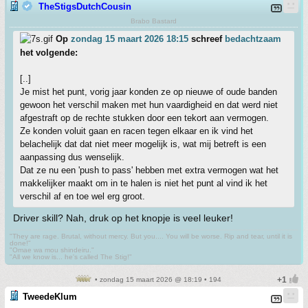
TheStigsDutchCousin
Brabo Bastard
Op
zondag 15 maart 2026 18:15
schreef
bedachtzaam
het volgende:
[..]
Je mist het punt, vorig jaar konden ze op nieuwe of oude banden
gewoon het verschil maken met hun vaardigheid en dat werd niet
afgestraft op de rechte stukken door een tekort aan vermogen.
Ze konden voluit gaan en racen tegen elkaar en ik vind het
belachelijk dat dat niet meer mogelijk is, wat mij betreft is een
aanpassing dus wenselijk.
Dat ze nu een 'push to pass' hebben met extra vermogen wat het
makkelijker maakt om in te halen is niet het punt al vind ik het
verschil af en toe wel erg groot.
Driver skill? Nah, druk op het knopje is veel leuker!
"They are rage. Brutal, without mercy. But you.... You will be worse. Rip and tear, until it is
done!"
"Omae wa mou shindeiru."
"All we know is... he's called The Stig!"
• zondag 15 maart 2026 @ 18:19 • 194
TweedeKlum