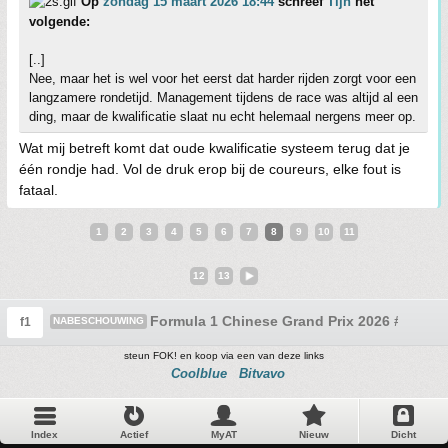
Op
zondag 15 maart 2026 18:44
schreef
Tijn
het
volgende:
[..]
Nee, maar het is wel voor het eerst dat harder rijden zorgt voor een
langzamere rondetijd. Management tijdens de race was altijd al een
ding, maar de kwalificatie slaat nu echt helemaal nergens meer op.
Wat mij betreft komt dat oude kwalificatie systeem terug dat je
één rondje had. Vol de druk erop bij de coureurs, elke fout is
fataal.
1
2
3
4
5
6
7
8
9
10
11
12
13
Formula 1 Chinese Grand Prix 2026 #9
f1
NABESCHOUWING
steun FOK! en koop via een van deze links
Coolblue
Bitvavo
Index
Actief
MyAT
Nieuw
Dicht