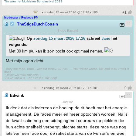
Tijn won het Morlvision Songfestival 2023
• zondag 15 maart 2026 @ 17:28 • 180
Moderator / Redactie FP
TheStigsDutchCousin
Brabo Bastard
Op
zondag 15 maart 2026 17:26
schreef
Jane
het
volgende:
Met 30 km p/u kan ik zo'n bocht ook optimaal nemen.
Met mijn ogen dicht.
"They are rage. Brutal, without mercy. But you.... You will be worse. Rip and tear, until it is
done!"
"Omae wa mou shindeiru."
"All we know is... he's called The Stig!"
• zondag 15 maart 2026 @ 17:31 • 181
Edwink
Just me
Ik denk dat als iedereen de boel op de rit heeft met het energie
management. De races meer en meer optochten worden. Nu is
de kwalificatie nog een uitdaging met coureurs op plekken die
hun echte snelheid verbergt, slechte starts, deze race was nog
iets van een race door de raket starts van de Ferrari’s en weer