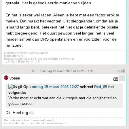
geraakt. Het is geëvolueerde manier van rijden.
En het is zeker wel racen. Alleen je hebt met een factor erbij te
maken. Dat maakt het vechten juist diepgaander, omdat als je
iemand langs bent, betekent het niet dat je definitief de positie
hebt toegeëigend. Het duurt gewoon veel langer, het is veel
minder simpel dan DRS openknallen en er voorzitten voor de
remzone.
Gerieflijke groeten, ChevyCaprice
Moderator DIG
Russell-supporter (LET'S GO GEORGE!) F1 Watcher
🇺🇦 Fight Fight Fight! 🇺🇦
• zondag 15 maart 2026 @ 17:23 • 178
vosss
Op
zondag 15 maart 2026 12:27
schreef
Red_85
het
volgende:
Verder moet er echt wat aan die kutregels met die schijtbatterijen
gedaan worden.
Dit. Heel erg dit.
De oude oude layout was veel beter!!
vosss is de naam, met dubbel s welteverstaan.