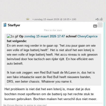
• zondag 15 maart 2026 @ 18:05 • 190
Starflyer
Flies to the stars
Op
zondag 15 maart 2026 17:47
schreef
ChevyCaprice
het volgende:
En om even nog verder in te gaan op: “het zou puur gaan om wie
een volle of lege batterij heeft”. Het is niet alsof het een loterij is
wie een volle of lege batterij heeft. Het accu niveau is ook gewoon
beïnvloed door hoe tactisch een rijder rijdt. En hoe efficiënt een
auto betreft.
Ik kan ook zeggen: een Red Bull haalt de McLaren in, dus het is
een fake inhaalactie want de Red Bull heeft nieuwere banden,
DRS, een beter chassis. Whatever you name it.
Het probleem is niet dat het een loterij is, maar dat je dus
bochten moet opofferen om de batterij op het rechte stuk te
kunnen gebruiken. Bochten maken het verschil dus niet meer.
No Dyson Barrier is going to stop me!