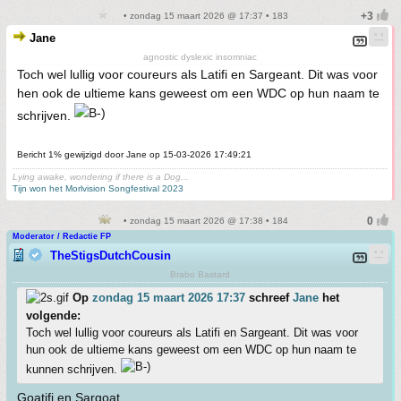
• zondag 15 maart 2026 @ 17:37 • 183
Jane
agnostic dyslexic insomniac
Toch wel lullig voor coureurs als Latifi en Sargeant. Dit was voor
hen ook de ultieme kans geweest om een WDC op hun naam te
schrijven.
Bericht 1% gewijzigd door Jane op 15-03-2026 17:49:21
Lying awake, wondering if there is a Dog...
Tijn won het Morlvision Songfestival 2023
• zondag 15 maart 2026 @ 17:38 • 184
Moderator / Redactie FP
TheStigsDutchCousin
Brabo Bastard
Op
zondag 15 maart 2026 17:37
schreef
Jane
het
volgende:
Toch wel lullig voor coureurs als Latifi en Sargeant. Dit was voor
hun ook de ultieme kans geweest om een WDC op hun naam te
kunnen schrijven.
Goatifi en Sargoat.