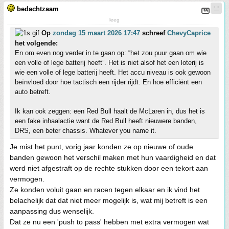
bedachtzaam
leeg
Op
zondag 15 maart 2026 17:47
schreef
ChevyCaprice
het volgende:
En om even nog verder in te gaan op: “het zou puur gaan om wie
een volle of lege batterij heeft”. Het is niet alsof het een loterij is
wie een volle of lege batterij heeft. Het accu niveau is ook gewoon
beïnvloed door hoe tactisch een rijder rijdt. En hoe efficiënt een
auto betreft.
Ik kan ook zeggen: een Red Bull haalt de McLaren in, dus het is
een fake inhaalactie want de Red Bull heeft nieuwere banden,
DRS, een beter chassis. Whatever you name it.
Je mist het punt, vorig jaar konden ze op nieuwe of oude
banden gewoon het verschil maken met hun vaardigheid en dat
werd niet afgestraft op de rechte stukken door een tekort aan
vermogen.
Ze konden voluit gaan en racen tegen elkaar en ik vind het
belachelijk dat dat niet meer mogelijk is, wat mij betreft is een
aanpassing dus wenselijk.
Dat ze nu een 'push to pass' hebben met extra vermogen wat