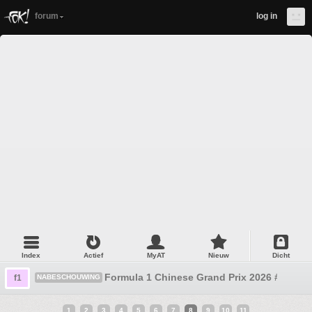
forum
log in
Index
Actief
MyAT
Nieuw
Dicht
Formula 1 Chinese Grand Prix 2026 #9
f1
NABESCHOUWING
1
2
3
4
5
6
7
8
9
10
11