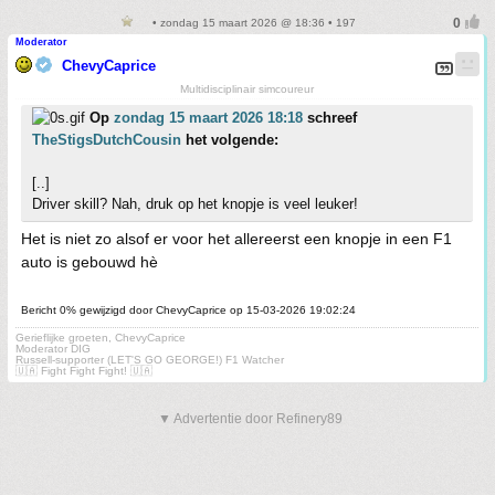
• zondag 15 maart 2026 @ 18:36 • 197
Moderator
ChevyCaprice
Multidisciplinair simcoureur
Op
zondag 15 maart 2026 18:18
schreef
TheStigsDutchCousin
het volgende:
[..]
Driver skill? Nah, druk op het knopje is veel leuker!
Het is niet zo alsof er voor het allereerst een knopje in een F1
auto is gebouwd hè
Bericht 0% gewijzigd door ChevyCaprice op 15-03-2026 19:02:24
Gerieflijke groeten, ChevyCaprice
Moderator DIG
Russell-supporter (LET'S GO GEORGE!) F1 Watcher
🇺🇦 Fight Fight Fight! 🇺🇦
▼ Advertentie door Refinery89