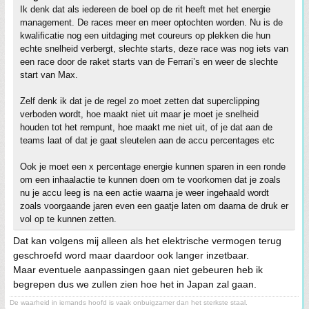
Ik denk dat als iedereen de boel op de rit heeft met het energie
management. De races meer en meer optochten worden. Nu is de
kwalificatie nog een uitdaging met coureurs op plekken die hun
echte snelheid verbergt, slechte starts, deze race was nog iets van
een race door de raket starts van de Ferrari’s en weer de slechte
start van Max.
Zelf denk ik dat je de regel zo moet zetten dat superclipping
verboden wordt, hoe maakt niet uit maar je moet je snelheid
houden tot het rempunt, hoe maakt me niet uit, of je dat aan de
teams laat of dat je gaat sleutelen aan de accu percentages etc
Ook je moet een x percentage energie kunnen sparen in een ronde
om een inhaalactie te kunnen doen om te voorkomen dat je zoals
nu je accu leeg is na een actie waarna je weer ingehaald wordt
zoals voorgaande jaren even een gaatje laten om daarna de druk er
vol op te kunnen zetten.
Dat kan volgens mij alleen als het elektrische vermogen terug
geschroefd word maar daardoor ook langer inzetbaar.
Maar eventuele aanpassingen gaan niet gebeuren heb ik
begrepen dus we zullen zien hoe het in Japan zal gaan.
De waarheid in iemands hoofd is vaak onbuigzamer dan het sterkste staal.