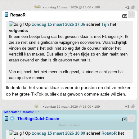
• zondag 15 maart 2026 @ 18:00 • 188
RotatoR
Op
zondag 15 maart 2026 17:36
schreef
Tijn
het
volgende:
Ik ben een beetje bang dat het gewoon klaar is met F1 eigenlijk. Ik
zie ze niet snel significante wijzigingen doorvoeren. Waarschijnlijk
vinden de teams het ook niet zo erg dat de coureur minder het
verschil kan maken. Dus alles blijft een tijdje zo en dan raakt men
eraan gewend en dan is dit gewoon wat het is.
Van mij hoeft het niet meer in elk geval, ik vind er echt geen bal
aan op deze manier.
Ik denk dat het vooral klaar is voor de puristen en dat ze mikken
op het grote TikTok publiek dat gewoon domme actie wil zien.
• zondag 15 maart 2026 @ 18:00 • 189
Moderator / Redactie FP
TheStigsDutchCousin
Brabo Bastard
Op
zondag 15 maart 2026 18:00
schreef
RotatoR
het