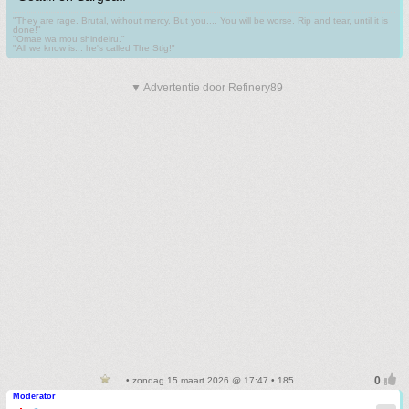
"They are rage. Brutal, without mercy. But you.... You will be worse. Rip and tear, until it is
done!"
"Omae wa mou shindeiru."
"All we know is... he's called The Stig!"
▼ Advertentie door Refinery89
• zondag 15 maart 2026 @ 17:47 • 185
Moderator