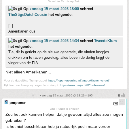
De echte Rico is op Zuid.
Op
zondag 15 maart 2026 18:00
schreef
TheStigsDutchCousin
het volgende:
[..]
Amerikanen dus.
Op
zondag 15 maart 2026 14:34
schreef
TweedeKlum
het volgende:
Tja, dit is gericht op de nieuwe generatie, die vinden knopjes
drukken om te racen geweldig, alles boven de dertig krijgt de
vinger van de FIA.
Niet alleen Amerikanen...
Voor de dagelijkse Trumprotzooi:
https://reportersonline.nl/auteur/kirsten-verdel/
Kijk live hoe Trump zijn eigen land sloopt:
https://www.project2025.observer/
• zondag 15 maart 2026 @ 18:29 • 195
pmponer
One Punch is enough
Zou het ook kunnen helpen dat je gewoon altijd alles zou mogen
gebruiken?
Is het niet beschikbaar heb ja natuurlijk pech maar verder