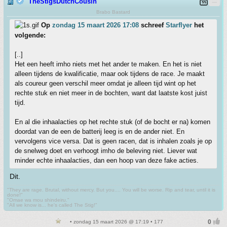
TheStigsDutchCousin
Brabo Bastard
Op
zondag 15 maart 2026 17:08
schreef
Starflyer
het
volgende:
[..]
Het een heeft imho niets met het ander te maken. En het is niet
alleen tijdens de kwalificatie, maar ook tijdens de race. Je maakt
als coureur geen verschil meer omdat je alleen tijd wint op het
rechte stuk en niet meer in de bochten, want dat laatste kost juist
tijd.
En al die inhaalacties op het rechte stuk (of de bocht er na) komen
doordat van de een de batterij leeg is en de ander niet. En
vervolgens vice versa. Dat is geen racen, dat is inhalen zoals je op
de snelweg doet en verhoogt imho de beleving niet. Liever wat
minder echte inhaalacties, dan een hoop van deze fake acties.
Dit.
"They are rage. Brutal, without mercy. But you.... You will be worse. Rip and tear, until it is
done!"
"Omae wa mou shindeiru."
"All we know is... he's called The Stig!"
• zondag 15 maart 2026 @ 17:19 • 177