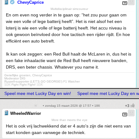
ChevyCaprice
Multidisciplinair simcoureur
En om even nog verder in te gaan op: “het zou puur gaan om
wie een volle of lege batterij heeft”. Het is niet alsof het een
loterij is wie een volle of lege batterij heeft. Het accu niveau is
ook gewoon beïnvloed door hoe tactisch een rijder rijdt. En hoe
efficiënt een auto betreft.
Ik kan ook zeggen: een Red Bull haalt de McLaren in, dus het is
een fake inhaalactie want de Red Bull heeft nieuwere banden,
DRS, een beter chassis. Whatever you name it.
Gerieflijke groeten, ChevyCaprice
Moderator DIG
Russell-supporter (LET'S GO GEORGE!) F1 Watcher
🇺🇦 Fight Fight Fight! 🇺🇦
Speel mee met Lucky Day en win!
Speel mee met Lucky Day en w
• zondag 15 maart 2026 @ 17:57 • 186
WheeledWarrior
More than meets the eye
Het is ook vrij lachwekkend dat er 4 auto's zijn die niet eens van
start konden gaan vanwege de techniek.