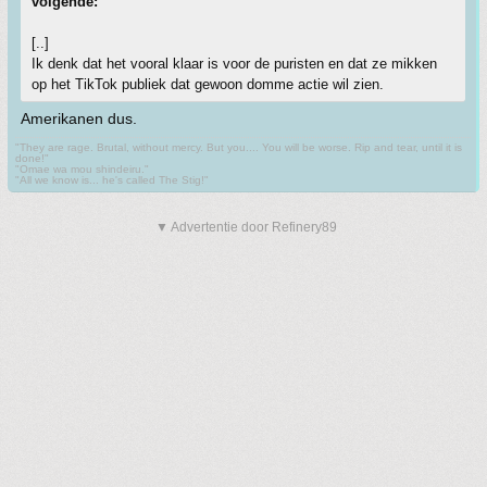
volgende:
[..]
Ik denk dat het vooral klaar is voor de puristen en dat ze mikken
op het TikTok publiek dat gewoon domme actie wil zien.
Amerikanen dus.
"They are rage. Brutal, without mercy. But you.... You will be worse. Rip and tear, until it is
done!"
"Omae wa mou shindeiru."
"All we know is... he's called The Stig!"
▼ Advertentie door Refinery89