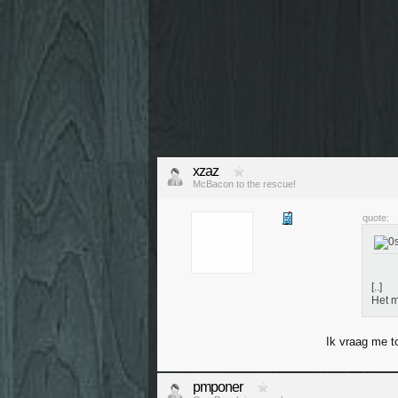
xzaz
McBacon to the rescue!
quote:
[..]
Het m
Ik vraag me t
pmponer