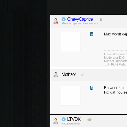
ChevyCaprice
Multidisciplinair simcoureur
Max wordt gej
Gerieflijke groe
Moderator DIG
Russell-suppor
🇺🇦 Fight Fight 
Mothzor
En weer zo’n
Fix dat nou e
LTVDK
Kazaamdavu