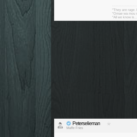
"They are rage. B
"Omae wa mou sh
"All we know is..
Peterselieman
Maffe Fries