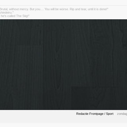
rutal, without mercy. But you.... You will be worse. Rip and tear, until it is done!"
indeiru."
. he's called The Stig!"
Redactie Frontpage / Sport
zondag