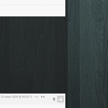
 15 maart 2026 @ 09:18
:28
#55