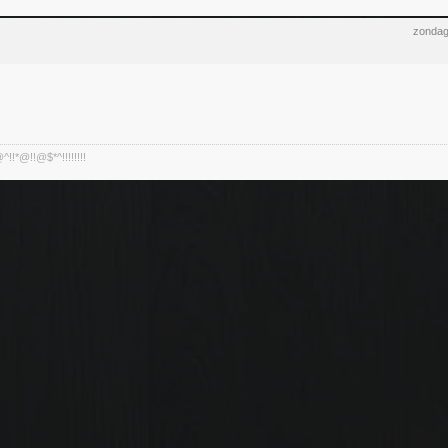
zondag
!*@!!@$*^!!!!!!!!