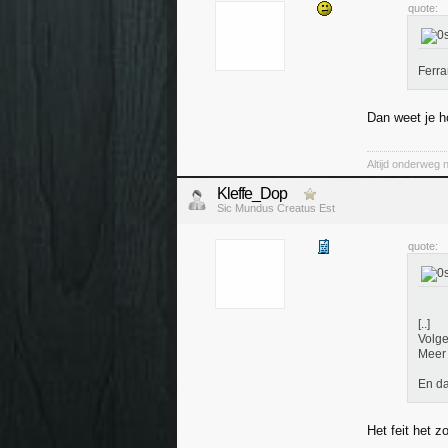
quote:
Ferra
Dan weet je h
Altijd onderweg 
Kleffe_Dop
Sic Mundus Creatus Est
quote:
[..]
Volge
Meer 
En da
Het feit het z