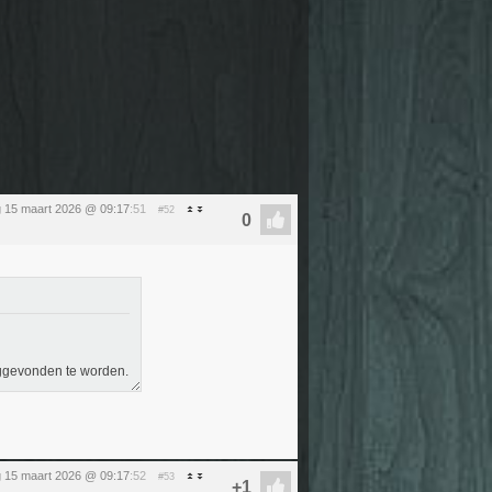
 15 maart 2026 @ 09:17
:51
#52
ruggevonden te worden.
 15 maart 2026 @ 09:17
:52
#53