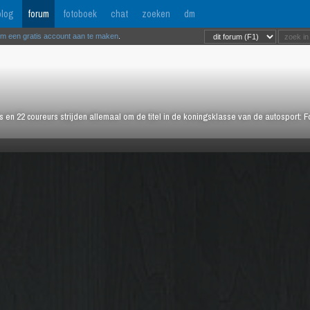
log
forum
fotoboek
chat
zoeken
dm
om een gratis account aan te maken
.
rs en 22 coureurs strijden allemaal om de titel in de koningsklasse van de autosport: