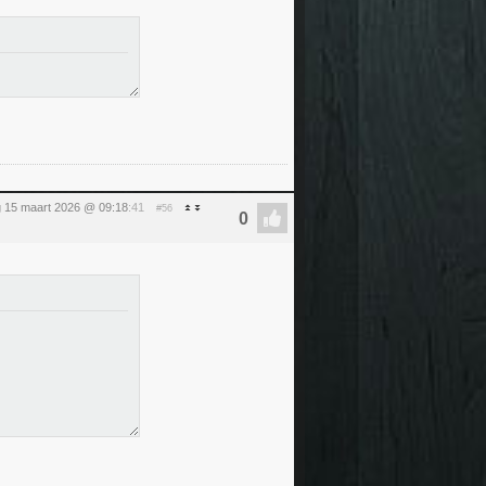
 15 maart 2026 @ 09:18
:41
#56