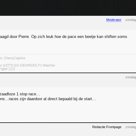
Moderator
zondag
aagd door Pierre. Op zich leuk hoe de pace een beetje kan shiften soms
ten, ChevyCaprice
ter (LET'S GO GEORGE!) F1 Watcher
Fight! 🇺🇦
zondag
 zaadloze 1 stop race…
ens…races zijn daardoor al direct bepaald bij de start…
Redactie Frontpage
zondag