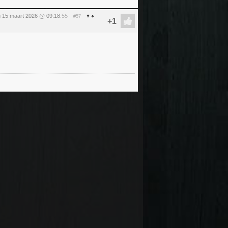
 15 maart 2026 @ 09:18
:55
#57