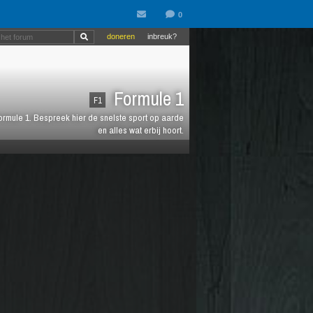
doneren
inbreuk?
Formule 1
F1
 Formule 1. Bespreek hier de snelste sport op aarde
en alles wat erbij hoort.