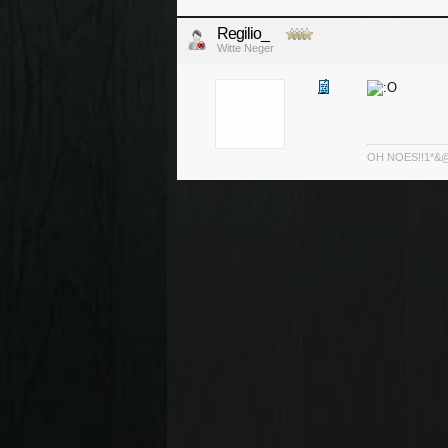
Regilio_
Witte Neger
OH NOES!!1*&@^!