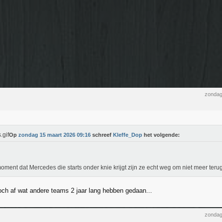
zondag
Op
zondag 15 maart 2026 09:16
schreef
Kleffe_Dop
het volgende:
oment dat Mercedes die starts onder knie krijgt zijn ze echt weg om niet meer te
och af wat andere teams 2 jaar lang hebben gedaan...
zondag