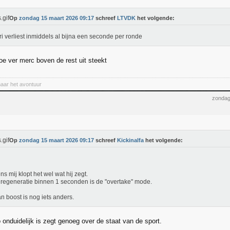
Op
zondag 15 maart 2026 09:17
schreef
LTVDK
het volgende:
ri verliest inmiddels al bijna een seconde per ronde
oe ver merc boven de rest uit steekt
naar het avontuur
zondag
Op
zondag 15 maart 2026 09:17
schreef
Kickinalfa
het volgende:
ns mij klopt het wel wat hij zegt.
regeneratie binnen 1 seconden is de "overtake" mode.
n boost is nog iets anders.
o onduidelijk is zegt genoeg over de staat van de sport.