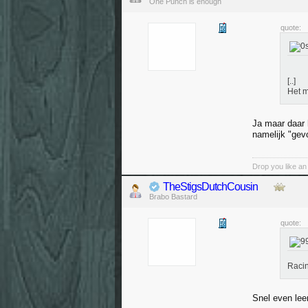
One Punch is enough
quote:
[..]
Het m
Ja maar daar h
namelijk "gev
Drop you like an i
TheStigsDutchCousin
Brabo Bastard
quote:
Racin
Snel even lee