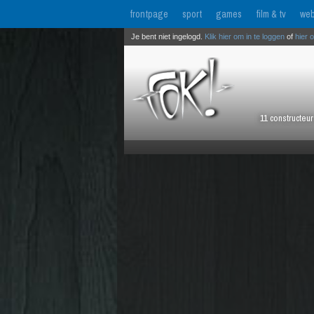
frontpage
sport
games
film & tv
web
Je bent niet ingelogd.
Klik hier om in te loggen
of
hier 
11 constructeu