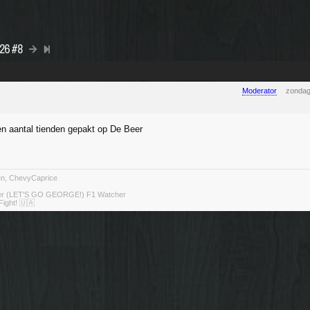
026 #8
Moderator
zondag
n aantal tienden gepakt op De Beer
ten, ChevyCaprice
ter (LET'S GO GEORGE!) F1 Watcher
Fight! 🇺🇦