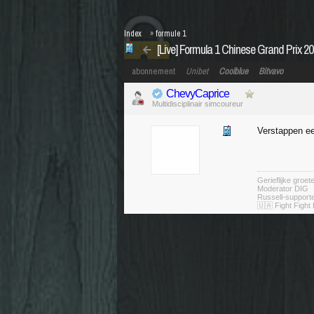
Index
»
formule 1
[Live] Formula 1 Chinese Grand Prix 2
abonnement
Unibet
Coolblue
Bitvavo
ChevyCaprice
Multidisciplinair simcoureur
Verstappen ee
Gerieflijke groe
Moderator DIG
Russell-suppor
🇺🇦 Fight Fight 