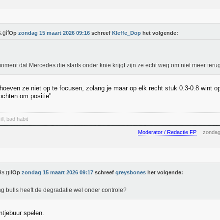
Op
zondag 15 maart 2026 09:16
schreef
Kleffe_Dop
het volgende:
oment dat Mercedes die starts onder knie krijgt zijn ze echt weg om niet meer te
oeven ze niet op te focusen, zolang je maar op elk recht stuk 0.3-0.8 wint op
ochten om positie"
ll, bad habit
Moderator / Redactie FP
zondag
Op
zondag 15 maart 2026 09:17
schreef
greysbones
het volgende:
g bulls heeft de degradatie wel onder controle?
ntjebuur spelen.