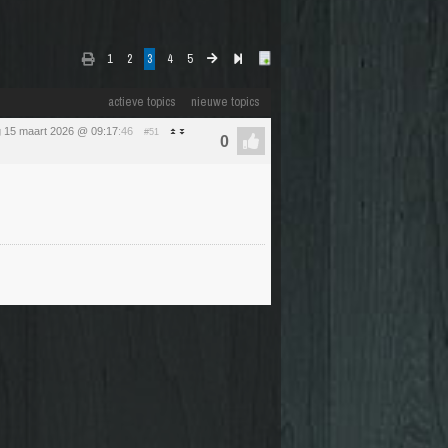
1
2
3
4
5
actieve topics
nieuwe topics
 15 maart 2026 @ 09:17
:46
#51