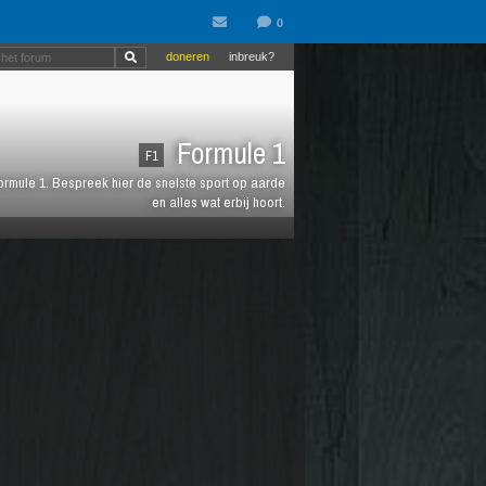
doneren
inbreuk?
Formule 1
F1
 Formule 1. Bespreek hier de snelste sport op aarde
en alles wat erbij hoort.