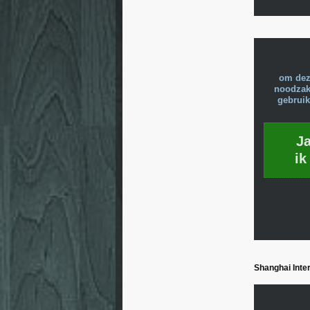
om dez
noodzake
gebruik
J
ik
Shanghai Inter