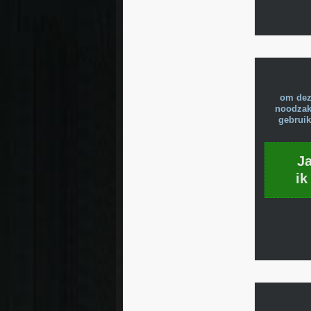
om dez
noodzake
gebruik
J
ik