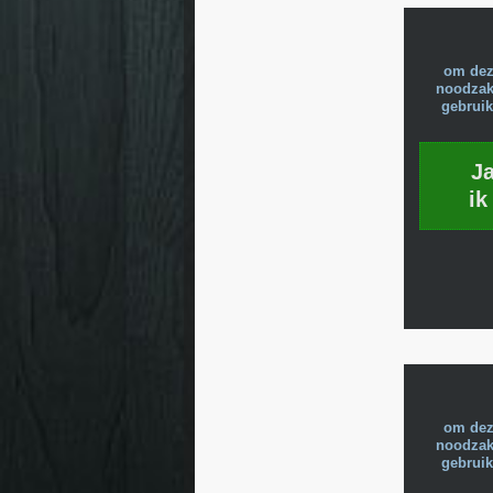
om dez
noodzake
gebruik
J
ik
om dez
noodzake
gebruik