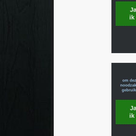
J
ik
om dez
noodzake
gebruik
J
ik