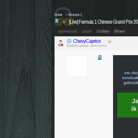
Index
»
formule 1
[Live] Formula 1 Chinese Grand Prix 2
abonnement
Unibet
Coolblue
Bitvavo
ChevyCaprice
Multidisciplinair simcoureur
om dez
noodzake
gebruik
J
ik