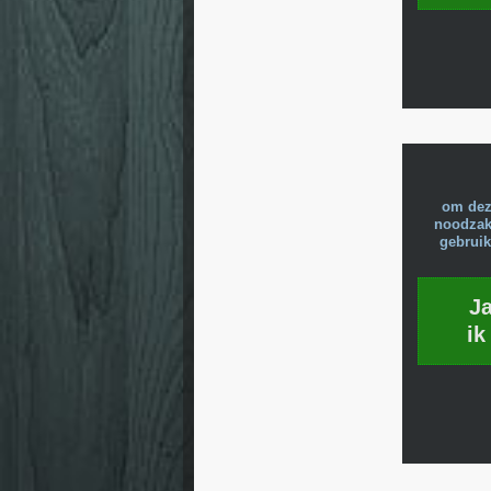
om dez
noodzake
gebruik
J
ik