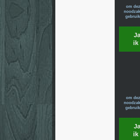
om dez
noodzake
gebruik
J
ik
om dez
noodzake
gebruik
J
ik