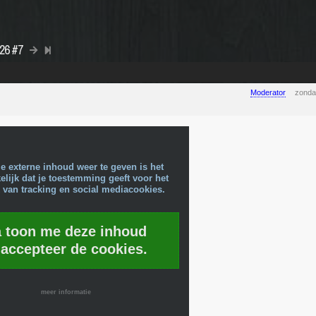
026 #7
Moderator
zonda
e externe inhoud weer te geven is het
lijk dat je toestemming geeft voor het
 van tracking en social mediacookies.
a toon me deze inhoud
 accepteer de cookies.
meer informatie