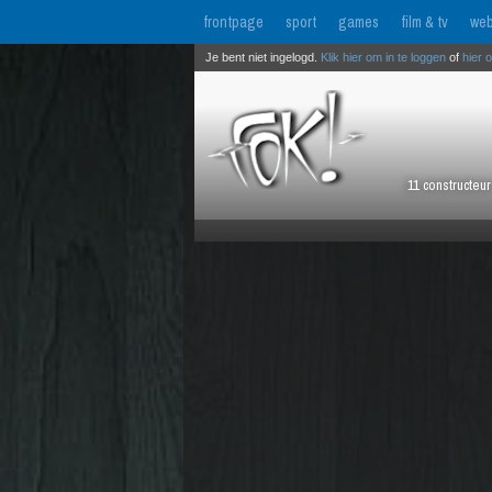
frontpage
sport
games
film & tv
web
Je bent niet ingelogd.
Klik hier om in te loggen
of
hier 
11 constructeu