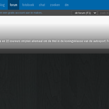
log
forum
fotoboek
chat
zoeken
dm
om een gratis account aan te maken
.
rs en 22 coureurs strijden allemaal om de titel in de koningsklasse van de autosport: