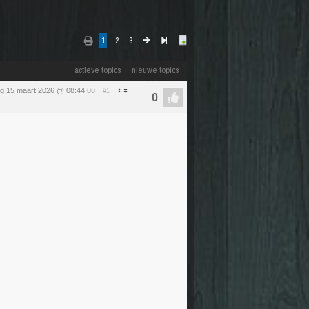
1
2
3
actieve topics
nieuwe topics
g 15 maart 2026 @ 08:44
:00
#1