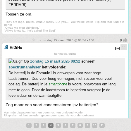
FERRARI)
Tossen ze om.
"They are rage. Brutal, without mercy. But you.... You will be worse. Rip and tear, until it is
done!"
"Omae wa mou shindeiru."
"All we know is... he's called The Stig!"
• zondag 15 maart 2026 @ 08:54 • 100
HiDiHo
hdhmedia.online
Op
zondag 15 maart 2026 08:52
schreef
spectrumanalyser
het volgende:
De batterij in de Formule1 is ontworpen voor zeer hoge
laadstromen. Dus voor hoog vermogen, niet zozeer voor veel
opslag. De batterij in je
smartphone
is vooral ontworpen om lang
mee te gaan. Door de laadstroom te beperken vergroot je de
levensduur en de warmteafgifte.
Zeg maar een soort condensatoren ipv batterijen?
Aan mijn uitspraken kunnen geen rechten ontleend worden
Uitspraken uit het verleden geven geen garantie voor de toekomst
1
2
3
4
5
6
7
8
9
10
11