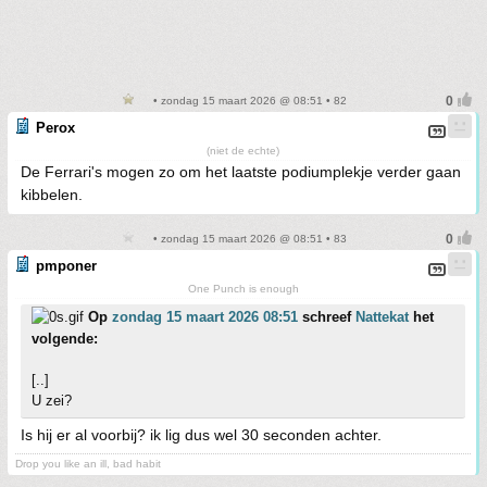
• zondag 15 maart 2026 @ 08:51 • 82
Perox
(niet de echte)
De Ferrari's mogen zo om het laatste podiumplekje verder gaan
kibbelen.
• zondag 15 maart 2026 @ 08:51 • 83
pmponer
One Punch is enough
Op
zondag 15 maart 2026 08:51
schreef
Nattekat
het
volgende:
[..]
U zei?
Is hij er al voorbij? ik lig dus wel 30 seconden achter.
Drop you like an ill, bad habit