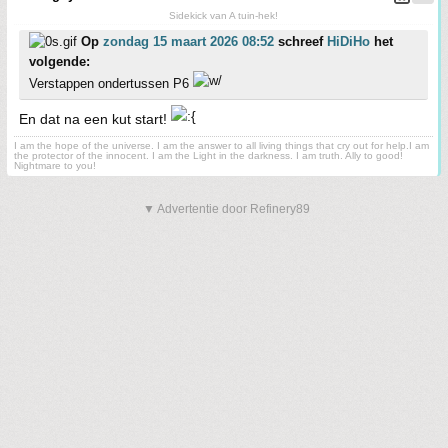
Sidekick van A tuin-hek!
Op
zondag 15 maart 2026 08:52
schreef
HiDiHo
het
volgende:
Verstappen ondertussen P6
En dat na een kut start!
I am the hope of the universe. I am the answer to all living things that cry out for help.I am
the protector of the innocent. I am the Light in the darkness. I am truth. Ally to good!
Nightmare to you!
▼ Advertentie door Refinery89