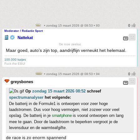
• zondag 15 maart 2026 @ 08:53 • 93
Moderator / Redactie Sport
Nattekat
De roze zeekat
Maar goed, auto's zijn top, aandrijflijn verneukt het helemaal.
100.000 katjes
Fuck the EBU!
• zondag 15 maart 2026 @ 08:53 • 94
greysbones
Op
zondag 15 maart 2026 08:52
schreef
spectrumanalyser
het volgende:
De batterij in de Formule1 is ontworpen voor zeer hoge
laadstromen. Dus voor hoog vermogen, niet zozeer voor veel
opslag. De batterij in je
smartphone
is vooral ontworpen om lang
mee te gaan. Door de laadstroom te beperken vergroot je de
levensduur en de warmteafgifte.
de race is zo enorm spannend