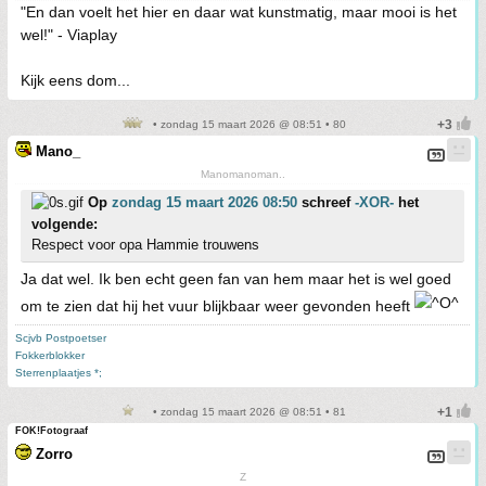
"En dan voelt het hier en daar wat kunstmatig, maar mooi is het
wel!" - Viaplay
Kijk eens dom...
• zondag 15 maart 2026 @ 08:51 • 80
Mano_
Manomanoman..
Op
zondag 15 maart 2026 08:50
schreef
-XOR-
het
volgende:
Respect voor opa Hammie trouwens
Ja dat wel. Ik ben echt geen fan van hem maar het is wel goed
om te zien dat hij het vuur blijkbaar weer gevonden heeft
Scjvb Postpoetser
Fokkerblokker
Sterrenplaatjes *;
• zondag 15 maart 2026 @ 08:51 • 81
FOK!Fotograaf
Zorro
Z