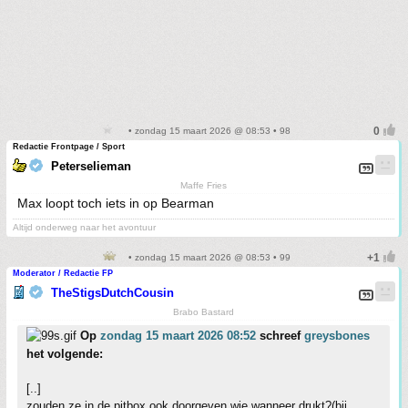
• zondag 15 maart 2026 @ 08:53 • 98
Redactie Frontpage / Sport
Peterselieman
Maffe Fries
Max loopt toch iets in op Bearman
Altijd onderweg naar het avontuur
• zondag 15 maart 2026 @ 08:53 • 99
Moderator / Redactie FP
TheStigsDutchCousin
Brabo Bastard
Op
zondag 15 maart 2026 08:52
schreef
greysbones
het volgende:
[..]
zouden ze in de pitbox ook doorgeven wie wanneer drukt?(bij