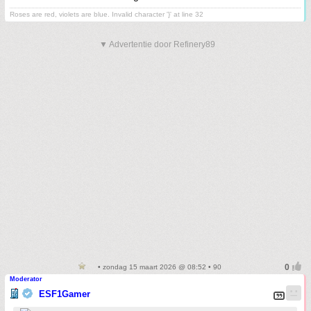
Roses are red, violets are blue. Invalid character '}' at line 32
▼ Advertentie door Refinery89
• zondag 15 maart 2026 @ 08:52 • 90
Moderator
ESF1Gamer