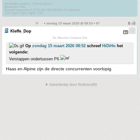
Gerieflijke groeten, ChevyCaprice
Moderator DIG
Russell-supporter (LET'S GO GEORGE!) F1 Watcher
🇺🇦 Fight Fight Fight! 🇺🇦
• zondag 15 maart 2026 @ 08:53 • 97
Kleffe_Dop
Sic Mundus Creatus Est
Op
zondag 15 maart 2026 08:52
schreef
HiDiHo
het
volgende:
Verstappen ondertussen P6
Haas en Alpine zijn de directe concurrenten voorlopig.
▼ Advertentie door Refinery89