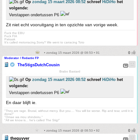
Op
zondag 15 maart 2026 08:52
schreef
HiDiHo
het
volgende:
Verstappen ondertussen P6
Zit niet echt vooruitgang in ten opzichte van vorige week.
Fuck the EBU
Fuck FIA
Pakaak
It's called motorracing.Sorry? We went to carracing Toto
• zondag 15 maart 2026 @ 08:53 • 91
Moderator / Redactie FP
TheStigsDutchCousin
Brabo Bastard
Op
zondag 15 maart 2026 08:52
schreef
HiDiHo
het
volgende:
Verstappen ondertussen P6
En daar blijft ie.
"They are rage. Brutal, without mercy. But you.... You will be worse. Rip and tear, until it is
done!"
"Omae wa mou shindeiru."
"All we know is... he's called The Stig!"
• zondag 15 maart 2026 @ 08:53 • 92
theguyver