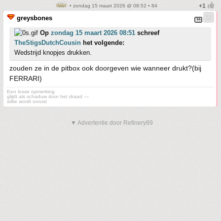
• zondag 15 maart 2026 @ 08:52 • 84
greysbones
Op
zondag 15 maart 2026 08:51
schreef
TheStigsDutchCousin
het volgende:
Wedstrijd knopjes drukken.
zouden ze in de pitbox ook doorgeven wie wanneer drukt?(bij
FERRARI)
Een losse opmerking
glijdt als schaduw door het draad —
stilte wordt onrust
▼ Advertentie door Refinery89