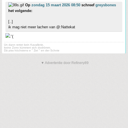
Op
zondag 15 maart 2026 08:50
schreef
greysbones
het volgende:
[..]
ik mag niet meer lachen van @:Nattekat
Un dann rettet kein Kavallerie,
keine Zorro kümmert sich dodrömm.
Dä piss höchstens e " Zet " en der Schnie
▼ Advertentie door Refinery89