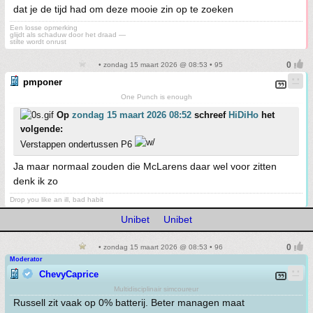
dat je de tijd had om deze mooie zin op te zoeken
Een losse opmerking
glijdt als schaduw door het draad —
stilte wordt onrust
• zondag 15 maart 2026 @ 08:53 • 95
pmponer
One Punch is enough
Op
zondag 15 maart 2026 08:52
schreef
HiDiHo
het
volgende:
Verstappen ondertussen P6
Ja maar normaal zouden die McLarens daar wel voor zitten
denk ik zo
Drop you like an ill, bad habit
Unibet
Unibet
• zondag 15 maart 2026 @ 08:53 • 96
Moderator
ChevyCaprice
Multidisciplinair simcoureur
Russell zit vaak op 0% batterij. Beter managen maat