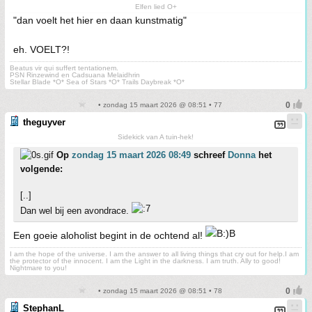
Elfen lied O+
"dan voelt het hier en daan kunstmatig"
eh. VOELT?!
Beatus vir qui suffert tentationem.
PSN Rinzewind en Cadsuana Melaidhrin
Stellar Blade *O* Sea of Stars *O* Trails Daybreak *O*
• zondag 15 maart 2026 @ 08:51 • 77
theguyver
Sidekick van A tuin-hek!
Op
zondag 15 maart 2026 08:49
schreef
Donna
het
volgende:
[..]
Dan wel bij een avondrace.
Een goeie aloholist begint in de ochtend al!
I am the hope of the universe. I am the answer to all living things that cry out for help.I am
the protector of the innocent. I am the Light in the darkness. I am truth. Ally to good!
Nightmare to you!
• zondag 15 maart 2026 @ 08:51 • 78
StephanL