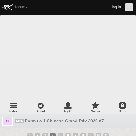
forum
log in
Index
Actief
MyAT
Nieuw
Dicht
Formula 1 Chinese Grand Prix 2026 #7
f1
LIVE
1
2
3
4
5
6
7
8
9
10
11