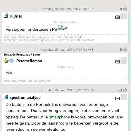
• zondag 15 maart 2026 @ 08:52 • 87
HiDiHo
hdhmedia.online
Verstappen ondertussen P6
Aan mijn uitspraken kunnen geen rechten ontleend worden
Uitspraken uit het verleden geven geen garantie voor de toekomst
• zondag 15 maart 2026 @ 08:52 • 88
Redactie Frontpage / Sport
Peterselieman
Maffe Fries
tsja ...
Altijd onderweg naar het avontuur
• zondag 15 maart 2026 @ 08:52 • 89
spectrumanalyser
De batterij in de Formule1 is ontworpen voor zeer hoge
laadstromen. Dus voor hoog vermogen, niet zozeer voor veel
opslag. De batterij in je
smartphone
is vooral ontworpen om lang
mee te gaan. Door de laadstroom te beperken vergroot je de
levensduur en de warmteafgifte.