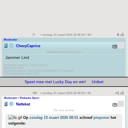
• zondag 15 maart 2026 @ 08:52 • 85
Moderator
ChevyCaprice
Multidisciplinair simcoureur
Jammer Lind
Gerieflijke groeten, ChevyCaprice
Moderator DIG
Russell-supporter (LET'S GO GEORGE!) F1 Watcher
🇺🇦 Fight Fight Fight! 🇺🇦
Speel mee met Lucky Day en win!
Unibet
• zondag 15 maart 2026 @ 08:52 • 86
Moderator / Redactie Sport
Nattekat
De roze zeekat
Op
zondag 15 maart 2026 08:51
schreef
pmponer
het
volgende: